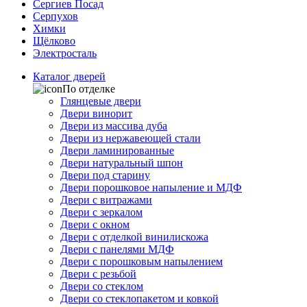
Сергиев Посад
Серпухов
Химки
Щёлково
Электросталь
Каталог дверей
По отделке
Глянцевые двери
Двери винорит
Двери из массива дуба
Двери из нержавеющей стали
Двери ламинированные
Двери натуральный шпон
Двери под старину
Двери порошковое напыление и МДФ
Двери с витражами
Двери с зеркалом
Двери с окном
Двери с отделкой винилискожа
Двери с панелями МДФ
Двери с порошковым напылением
Двери с резьбой
Двери со стеклом
Двери со стеклопакетом и ковкой