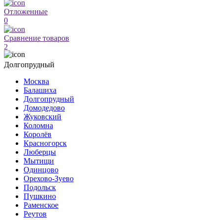
Отложенные
0
Сравнение товаров
2
Долгопрудный
Москва
Балашиха
Долгопрудный
Домодедово
Жуковский
Коломна
Королёв
Красногорск
Люберцы
Мытищи
Одинцово
Орехово-Зуево
Подольск
Пушкино
Раменское
Реутов