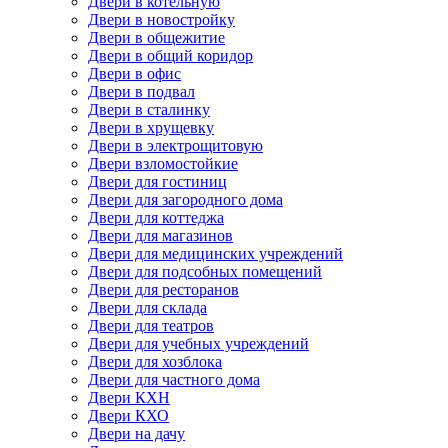
Двери в котельную
Двери в новостройку
Двери в общежитие
Двери в общий коридор
Двери в офис
Двери в подвал
Двери в сталинку
Двери в хрущевку
Двери в электрощитовую
Двери взломостойкие
Двери для гостиниц
Двери для загородного дома
Двери для коттеджа
Двери для магазинов
Двери для медицинских учреждений
Двери для подсобных помещений
Двери для ресторанов
Двери для склада
Двери для театров
Двери для учебных учреждений
Двери для хозблока
Двери для частного дома
Двери КХН
Двери КХО
Двери на дачу