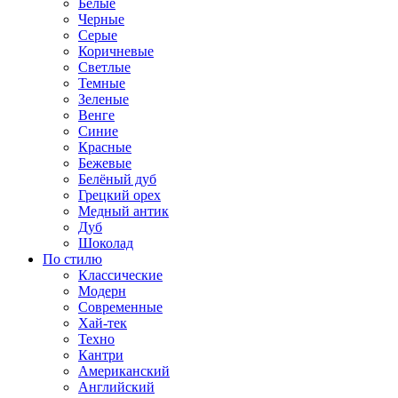
Белые
Черные
Серые
Коричневые
Светлые
Темные
Зеленые
Венге
Синие
Красные
Бежевые
Белёный дуб
Грецкий орех
Медный антик
Дуб
Шоколад
По стилю
Классические
Модерн
Современные
Хай-тек
Техно
Кантри
Американский
Английский