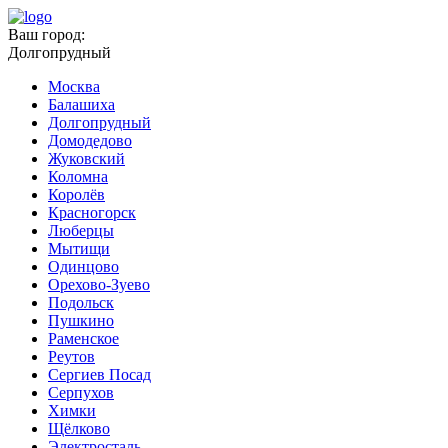
Ваш город:
Долгопрудный
Москва
Балашиха
Долгопрудный
Домодедово
Жуковский
Коломна
Королёв
Красногорск
Люберцы
Мытищи
Одинцово
Орехово-Зуево
Подольск
Пушкино
Раменское
Реутов
Сергиев Посад
Серпухов
Химки
Щёлково
Электросталь