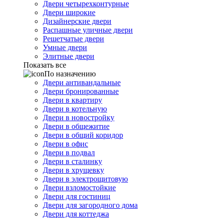
Двери четырехконтурные
Двери широкие
Дизайнерские двери
Распашные уличные двери
Решетчатые двери
Умные двери
Элитные двери
Показать все
По назначению
Двери антивандальные
Двери бронированные
Двери в квартиру
Двери в котельную
Двери в новостройку
Двери в общежитие
Двери в общий коридор
Двери в офис
Двери в подвал
Двери в сталинку
Двери в хрущевку
Двери в электрощитовую
Двери взломостойкие
Двери для гостиниц
Двери для загородного дома
Двери для коттеджа