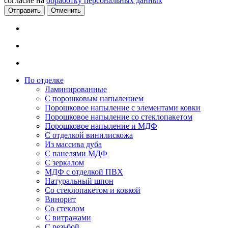
согласие на
обработку персональных данных
Отменить
По отделке
Ламинированные
С порошковым напылением
Порошковое напыление с элементами ковки
Порошковое напыление со стеклопакетом
Порошковое напыление и МДФ
С отделкой винилискожа
Из массива дуба
С панелями МДФ
С зеркалом
МДФ с отделкой ПВХ
Натуральный шпон
Со стеклопакетом и ковкой
Винорит
Со стеклом
С витражами
С резьбой