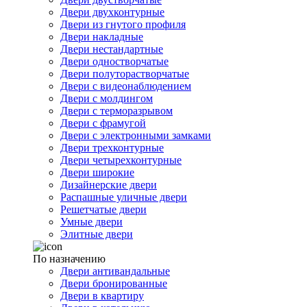
Двери двухконтурные
Двери из гнутого профиля
Двери накладные
Двери нестандартные
Двери одностворчатые
Двери полуторастворчатые
Двери с видеонаблюдением
Двери с молдингом
Двери с терморазрывом
Двери с фрамугой
Двери с электронными замками
Двери трехконтурные
Двери четырехконтурные
Двери широкие
Дизайнерские двери
Распашные уличные двери
Решетчатые двери
Умные двери
Элитные двери
По назначению
Двери антивандальные
Двери бронированные
Двери в квартиру