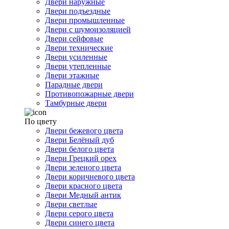
Двери наружные
Двери подъездные
Двери промышленные
Двери с шумоизоляцией
Двери сейфовые
Двери технические
Двери усиленные
Двери утепленные
Двери этажные
Парадные двери
Противопожарные двери
Тамбурные двери
По цвету
Двери бежевого цвета
Двери Белёный дуб
Двери белого цвета
Двери Грецкий орех
Двери зеленого цвета
Двери коричневого цвета
Двери красного цвета
Двери Медный антик
Двери светлые
Двери серого цвета
Двери синего цвета