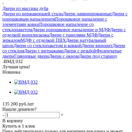
-
Двери из массива дуба
Двери из нержавеющей стали
Двери ламинированные
Двери с
порошковым напылением
Порошковое напыление с
элементами ковки
Порошковое напыление со
стеклопакетом
Двери порошковое напыление и МДФ
Двери с
отделкой винилискожа
Двери с панелями МДФ
Двери с
зеркалом
МДФ с отделкой ПВХ
Двери натуральный
шпон
Двери со стеклопакетом и ковкой
Двери винорит
Двери
со стеклом
Двери с витражами
Двери с резьбой
Филенчатые
двери
Глянцевые двери
Двери с окном
Двери под старину
-
ВМД 032
Лучшая цена!
Новинка
135 200
руб.
/шт
Нашли дешевле?
-
+
В корзину
Купить в 1 клик
Цена действительна только для интернет-магазина и может