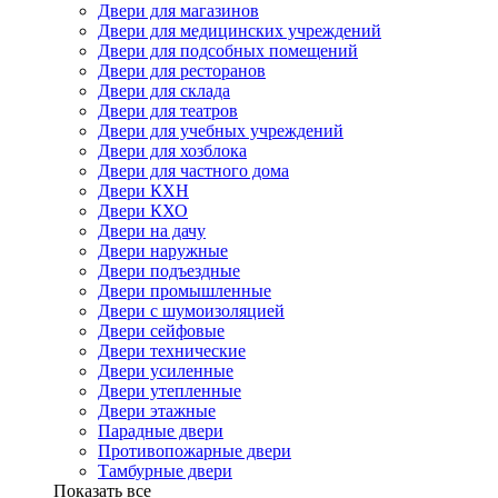
Двери для магазинов
Двери для медицинских учреждений
Двери для подсобных помещений
Двери для ресторанов
Двери для склада
Двери для театров
Двери для учебных учреждений
Двери для хозблока
Двери для частного дома
Двери КХН
Двери КХО
Двери на дачу
Двери наружные
Двери подъездные
Двери промышленные
Двери с шумоизоляцией
Двери сейфовые
Двери технические
Двери усиленные
Двери утепленные
Двери этажные
Парадные двери
Противопожарные двери
Тамбурные двери
Показать все