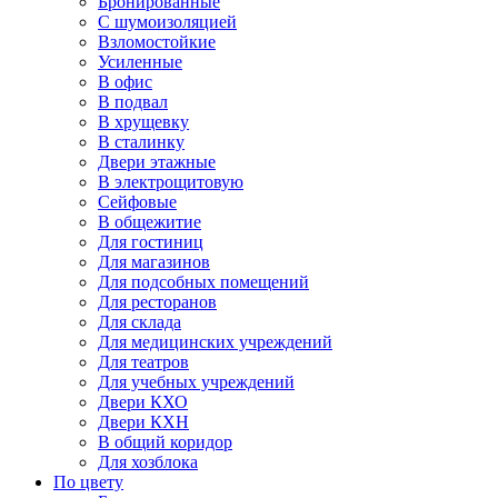
Бронированные
С шумоизоляцией
Взломостойкие
Усиленные
В офис
В подвал
В хрущевку
В сталинку
Двери этажные
В электрощитовую
Сейфовые
В общежитие
Для гостиниц
Для магазинов
Для подсобных помещений
Для ресторанов
Для склада
Для медицинских учреждений
Для театров
Для учебных учреждений
Двери КХО
Двери КХН
В общий коридор
Для хозблока
По цвету