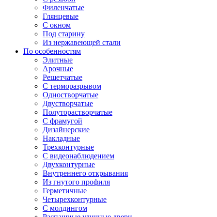
Филенчатые
Глянцевые
С окном
Под старину
Из нержавеющей стали
По особенностям
Элитные
Арочные
Решетчатые
С терморазрывом
Одностворчатые
Двустворчатые
Полуторастворчатые
С фрамугой
Дизайнерские
Накладные
Трехконтурные
С видеонаблюдением
Двухконтурные
Внутреннего открывания
Из гнутого профиля
Герметичные
Четырехконтурные
С молдингом
Распашные уличные двери