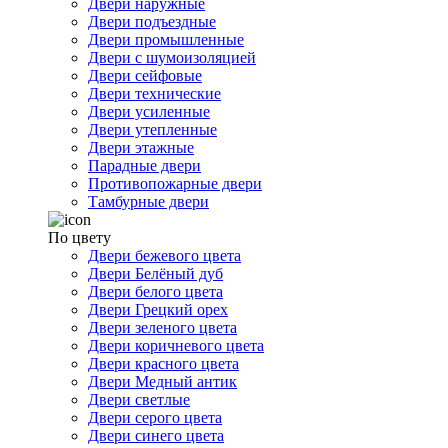
Двери наружные
Двери подъездные
Двери промышленные
Двери с шумоизоляцией
Двери сейфовые
Двери технические
Двери усиленные
Двери утепленные
Двери этажные
Парадные двери
Противопожарные двери
Тамбурные двери
По цвету
Двери бежевого цвета
Двери Белёный дуб
Двери белого цвета
Двери Грецкий орех
Двери зеленого цвета
Двери коричневого цвета
Двери красного цвета
Двери Медный антик
Двери светлые
Двери серого цвета
Двери синего цвета