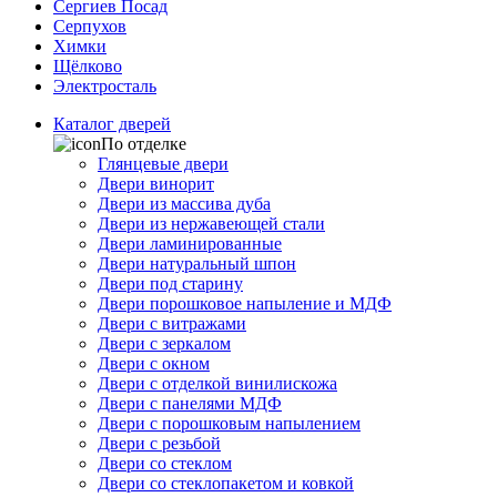
Сергиев Посад
Серпухов
Химки
Щёлково
Электросталь
Каталог дверей
По отделке
Глянцевые двери
Двери винорит
Двери из массива дуба
Двери из нержавеющей стали
Двери ламинированные
Двери натуральный шпон
Двери под старину
Двери порошковое напыление и МДФ
Двери с витражами
Двери с зеркалом
Двери с окном
Двери с отделкой винилискожа
Двери с панелями МДФ
Двери с порошковым напылением
Двери с резьбой
Двери со стеклом
Двери со стеклопакетом и ковкой