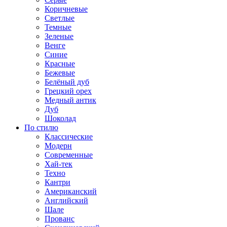
Коричневые
Светлые
Темные
Зеленые
Венге
Синие
Красные
Бежевые
Белёный дуб
Грецкий орех
Медный антик
Дуб
Шоколад
По стилю
Классические
Модерн
Современные
Хай-тек
Техно
Кантри
Американский
Английский
Шале
Прованс