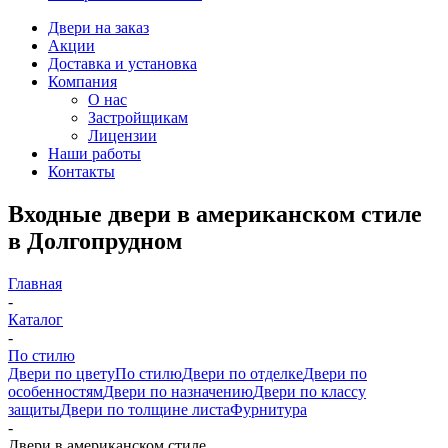
Двери на заказ
Акции
Доставка и установка
Компания
О нас
Застройщикам
Лицензии
Наши работы
Контакты
Входные двери в американском стиле
в Долгопрудном
Главная
-
Каталог
-
По стилю
Двери по цвету
По стилю
Двери по отделке
Двери по
особенностям
Двери по назначению
Двери по классу
защиты
Двери по толщине листа
Фурнитура
-
Двери в американском стиле