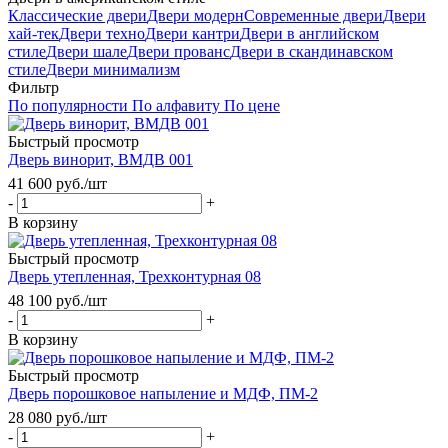
Классические двери
Двери модерн
Современные двери
Двери
хай-тек
Двери техно
Двери кантри
Двери в английском
стиле
Двери шале
Двери прованс
Двери в скандинавском
стиле
Двери минимализм
Фильтр
По популярности
По алфавиту
По цене
Быстрый просмотр
Дверь винорит, ВМДВ 001
41 600
руб.
/шт
-
+
В корзину
Быстрый просмотр
Дверь утепленная, Трехконтурная 08
48 100
руб.
/шт
-
+
В корзину
Быстрый просмотр
Дверь порошковое напыление и МДФ, ПМ-2
28 080
руб.
/шт
-
+