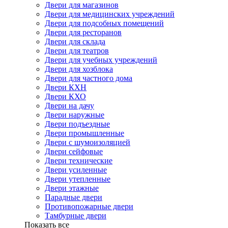
Двери для магазинов
Двери для медицинских учреждений
Двери для подсобных помещений
Двери для ресторанов
Двери для склада
Двери для театров
Двери для учебных учреждений
Двери для хозблока
Двери для частного дома
Двери КХН
Двери КХО
Двери на дачу
Двери наружные
Двери подъездные
Двери промышленные
Двери с шумоизоляцией
Двери сейфовые
Двери технические
Двери усиленные
Двери утепленные
Двери этажные
Парадные двери
Противопожарные двери
Тамбурные двери
Показать все