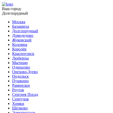
Ваш город:
Долгопрудный
Москва
Балашиха
Долгопрудный
Домодедово
Жуковский
Коломна
Королёв
Красногорск
Люберцы
Мытищи
Одинцово
Орехово-Зуево
Подольск
Пушкино
Раменское
Реутов
Сергиев Посад
Серпухов
Химки
Щёлково
Электросталь