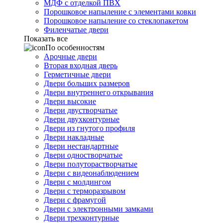
МДФ с отделкой ПВХ
Порошковое напыление с элементами ковки
Порошковое напыление со стеклопакетом
Филенчатые двери
Показать все
По особенностям
Арочные двери
Вторая входная дверь
Герметичные двери
Двери больших размеров
Двери внутреннего открывания
Двери высокие
Двери двустворчатые
Двери двухконтурные
Двери из гнутого профиля
Двери накладные
Двери нестандартные
Двери одностворчатые
Двери полуторастворчатые
Двери с видеонаблюдением
Двери с молдингом
Двери с терморазрывом
Двери с фрамугой
Двери с электронными замками
Двери трехконтурные