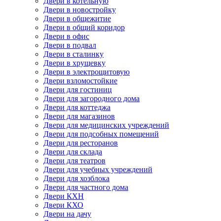
Двери в котельную
Двери в новостройку
Двери в общежитие
Двери в общий коридор
Двери в офис
Двери в подвал
Двери в сталинку
Двери в хрущевку
Двери в электрощитовую
Двери взломостойкие
Двери для гостиниц
Двери для загородного дома
Двери для коттеджа
Двери для магазинов
Двери для медицинских учреждений
Двери для подсобных помещений
Двери для ресторанов
Двери для склада
Двери для театров
Двери для учебных учреждений
Двери для хозблока
Двери для частного дома
Двери КХН
Двери КХО
Двери на дачу