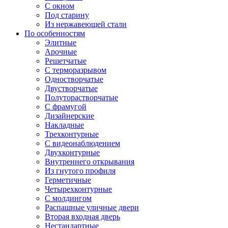
С окном
Под старину
Из нержавеющей стали
По особенностям
Элитные
Арочные
Решетчатые
С терморазрывом
Одностворчатые
Двустворчатые
Полуторастворчатые
С фрамугой
Дизайнерские
Накладные
Трехконтурные
С видеонаблюдением
Двухконтурные
Внутреннего открывания
Из гнутого профиля
Герметичные
Четырехконтурные
С молдингом
Распашные уличные двери
Вторая входная дверь
Нестандартные