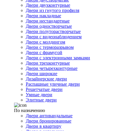
Двери двухконтурные
Двери из гнутого профиля
Двери накладные
Двери нестандартные
Двери одностворчатые
Двери полуторастворчатые
Двери с видеонаблюдением
Двери с молдингом
Двери с терморазрывом
Двери с фрамугой
Двери с электронными замками
Двери трехконтурные
Двери четырехконтурные
Двери широкие
Дизайнерские двери
Распашные уличные двери
Решетчатые двери
Умные двери
Элитные двери
По назначению
Двери антивандальные
Двери бронированные
Двери в квартиру