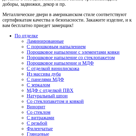
доборы, задвижки, декор и пр.
Металлические двери в американском стиле соответствуют
сертификатам качества и безопасности. Закажите изделие, и к
вам бесплатно приедет замерщик!
По отделке
Ламинированные
С порошковым напылением
Порошковое напыление с элементами ковки
Порошковое напыление со стеклопакетом
Порошковое напыление и МДФ
С отделкой винилискожа
Из массива дуба
С панелями МДФ
С зеркалом
МДФ с отделкой ПВХ
Натуральный шпон
Со стеклопакетом и ковкой
Винорит
Со стеклом
С витражами
С резьбой
Филенчатые
Глянцевые