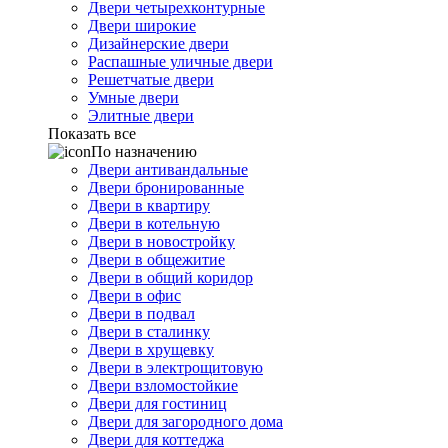
Двери четырехконтурные
Двери широкие
Дизайнерские двери
Распашные уличные двери
Решетчатые двери
Умные двери
Элитные двери
Показать все
По назначению
Двери антивандальные
Двери бронированные
Двери в квартиру
Двери в котельную
Двери в новостройку
Двери в общежитие
Двери в общий коридор
Двери в офис
Двери в подвал
Двери в сталинку
Двери в хрущевку
Двери в электрощитовую
Двери взломостойкие
Двери для гостиниц
Двери для загородного дома
Двери для коттеджа