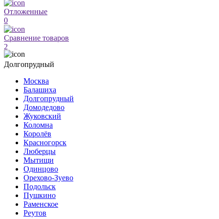
Отложенные
0
Сравнение товаров
2
Долгопрудный
Москва
Балашиха
Долгопрудный
Домодедово
Жуковский
Коломна
Королёв
Красногорск
Люберцы
Мытищи
Одинцово
Орехово-Зуево
Подольск
Пушкино
Раменское
Реутов