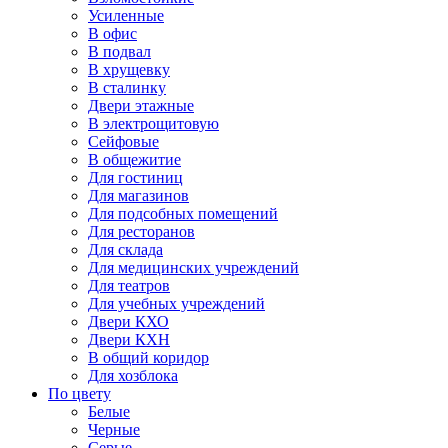
Усиленные
В офис
В подвал
В хрущевку
В сталинку
Двери этажные
В электрощитовую
Сейфовые
В общежитие
Для гостиниц
Для магазинов
Для подсобных помещений
Для ресторанов
Для склада
Для медицинских учреждений
Для театров
Для учебных учреждений
Двери КХО
Двери КХН
В общий коридор
Для хозблока
По цвету
Белые
Черные
Серые