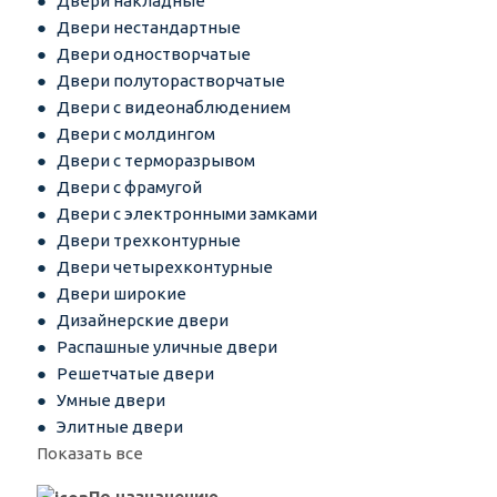
Двери накладные
Двери нестандартные
Двери одностворчатые
Двери полуторастворчатые
Двери с видеонаблюдением
Двери с молдингом
Двери с терморазрывом
Двери с фрамугой
Двери с электронными замками
Двери трехконтурные
Двери четырехконтурные
Двери широкие
Дизайнерские двери
Распашные уличные двери
Решетчатые двери
Умные двери
Элитные двери
Показать все
По назначению