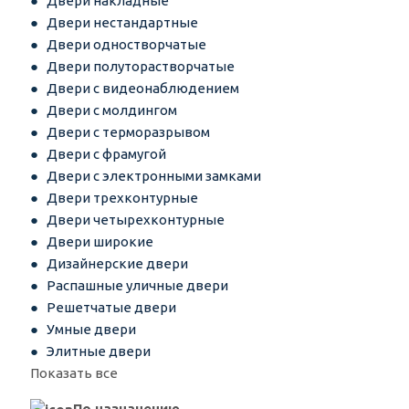
Двери накладные
Двери нестандартные
Двери одностворчатые
Двери полуторастворчатые
Двери с видеонаблюдением
Двери с молдингом
Двери с терморазрывом
Двери с фрамугой
Двери с электронными замками
Двери трехконтурные
Двери четырехконтурные
Двери широкие
Дизайнерские двери
Распашные уличные двери
Решетчатые двери
Умные двери
Элитные двери
Показать все
По назначению