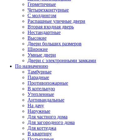
Герметичные
Четырехконтурные
С молдингом
Распашные уличные двери
Вторая входная дверь
Нестандартные
Высокие
Двери больших размеров
Широкие
Умные двери
Двери с электронными замками
По назначению
Тамбурные
Парадные
Противопожарные
В котельную
Утепленные
Антивандальные
На дачу
Наружные
Для частного дома
Для загородного дома
Для коттеджа
В квартиру
Подъездные