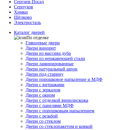
Сергиев Посад
Серпухов
Химки
Щёлково
Электросталь
Каталог дверей
По отделке
Глянцевые двери
Двери винорит
Двери из массива дуба
Двери из нержавеющей стали
Двери ламинированные
Двери натуральный шпон
Двери под старину
Двери порошковое напыление и МДФ
Двери с витражами
Двери с зеркалом
Двери с окном
Двери с отделкой винилискожа
Двери с панелями МДФ
Двери с порошковым напылением
Двери с резьбой
Двери со стеклом
Двери со стеклопакетом и ковкой