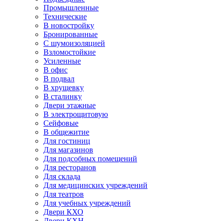
Промышленные
Технические
В новостройку
Бронированные
С шумоизоляцией
Взломостойкие
Усиленные
В офис
В подвал
В хрущевку
В сталинку
Двери этажные
В электрощитовую
Сейфовые
В общежитие
Для гостиниц
Для магазинов
Для подсобных помещений
Для ресторанов
Для склада
Для медицинских учреждений
Для театров
Для учебных учреждений
Двери КХО
Двери КХН