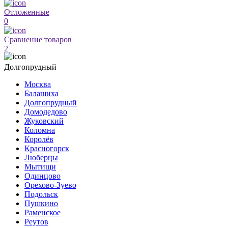
Отложенные
0
Сравнение товаров
2
Долгопрудный
Москва
Балашиха
Долгопрудный
Домодедово
Жуковский
Коломна
Королёв
Красногорск
Люберцы
Мытищи
Одинцово
Орехово-Зуево
Подольск
Пушкино
Раменское
Реутов