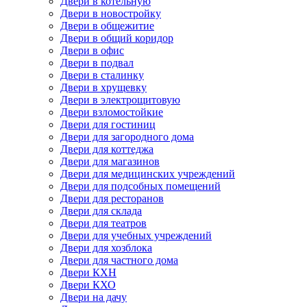
Двери в котельную
Двери в новостройку
Двери в общежитие
Двери в общий коридор
Двери в офис
Двери в подвал
Двери в сталинку
Двери в хрущевку
Двери в электрощитовую
Двери взломостойкие
Двери для гостиниц
Двери для загородного дома
Двери для коттеджа
Двери для магазинов
Двери для медицинских учреждений
Двери для подсобных помещений
Двери для ресторанов
Двери для склада
Двери для театров
Двери для учебных учреждений
Двери для хозблока
Двери для частного дома
Двери КХН
Двери КХО
Двери на дачу