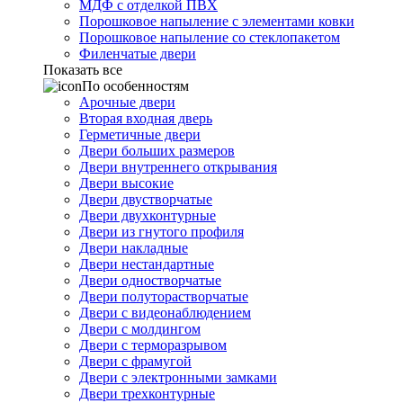
МДФ с отделкой ПВХ
Порошковое напыление с элементами ковки
Порошковое напыление со стеклопакетом
Филенчатые двери
Показать все
По особенностям
Арочные двери
Вторая входная дверь
Герметичные двери
Двери больших размеров
Двери внутреннего открывания
Двери высокие
Двери двустворчатые
Двери двухконтурные
Двери из гнутого профиля
Двери накладные
Двери нестандартные
Двери одностворчатые
Двери полуторастворчатые
Двери с видеонаблюдением
Двери с молдингом
Двери с терморазрывом
Двери с фрамугой
Двери с электронными замками
Двери трехконтурные