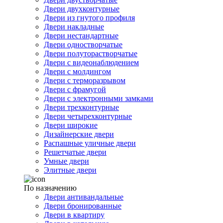
Двери двухконтурные
Двери из гнутого профиля
Двери накладные
Двери нестандартные
Двери одностворчатые
Двери полуторастворчатые
Двери с видеонаблюдением
Двери с молдингом
Двери с терморазрывом
Двери с фрамугой
Двери с электронными замками
Двери трехконтурные
Двери четырехконтурные
Двери широкие
Дизайнерские двери
Распашные уличные двери
Решетчатые двери
Умные двери
Элитные двери
По назначению
Двери антивандальные
Двери бронированные
Двери в квартиру