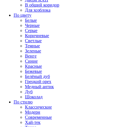
В общий коридор
Для хозблока
По цвету
Белые
Черные
Серые
Коричневые
Светлые
Темные
Зеленые
Венге
Синие
Красные
Бежевые
Белёный дуб
Грецкий орех
Медный антик
Дуб
Шоколад
По стилю
Классические
Модерн
Современные
Хай-тек