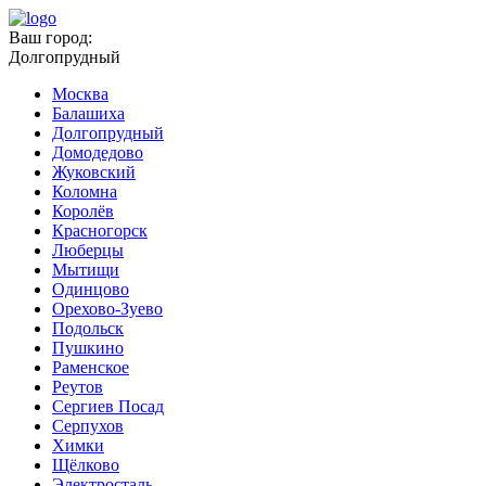
Ваш город:
Долгопрудный
Москва
Балашиха
Долгопрудный
Домодедово
Жуковский
Коломна
Королёв
Красногорск
Люберцы
Мытищи
Одинцово
Орехово-Зуево
Подольск
Пушкино
Раменское
Реутов
Сергиев Посад
Серпухов
Химки
Щёлково
Электросталь