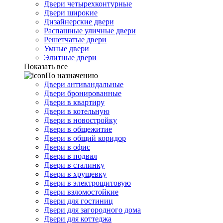
Двери четырехконтурные
Двери широкие
Дизайнерские двери
Распашные уличные двери
Решетчатые двери
Умные двери
Элитные двери
Показать все
По назначению
Двери антивандальные
Двери бронированные
Двери в квартиру
Двери в котельную
Двери в новостройку
Двери в общежитие
Двери в общий коридор
Двери в офис
Двери в подвал
Двери в сталинку
Двери в хрущевку
Двери в электрощитовую
Двери взломостойкие
Двери для гостиниц
Двери для загородного дома
Двери для коттеджа