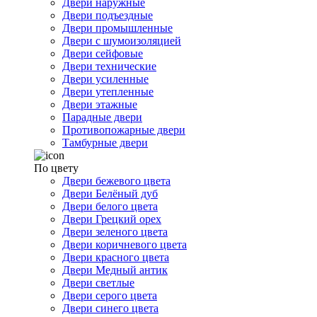
Двери наружные
Двери подъездные
Двери промышленные
Двери с шумоизоляцией
Двери сейфовые
Двери технические
Двери усиленные
Двери утепленные
Двери этажные
Парадные двери
Противопожарные двери
Тамбурные двери
По цвету
Двери бежевого цвета
Двери Белёный дуб
Двери белого цвета
Двери Грецкий орех
Двери зеленого цвета
Двери коричневого цвета
Двери красного цвета
Двери Медный антик
Двери светлые
Двери серого цвета
Двери синего цвета