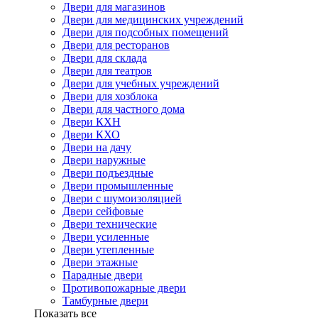
Двери для магазинов
Двери для медицинских учреждений
Двери для подсобных помещений
Двери для ресторанов
Двери для склада
Двери для театров
Двери для учебных учреждений
Двери для хозблока
Двери для частного дома
Двери КХН
Двери КХО
Двери на дачу
Двери наружные
Двери подъездные
Двери промышленные
Двери с шумоизоляцией
Двери сейфовые
Двери технические
Двери усиленные
Двери утепленные
Двери этажные
Парадные двери
Противопожарные двери
Тамбурные двери
Показать все