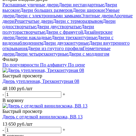
Распашные уличные двери
Двери нестандартные
Двери
высокие
Двери больших размеров
Двери широкие
Умные
двери
Двери с электронными замками
Элитные двери
Арочные
двери
Решетчатые двери
Двери с терморазрывом
Двери
одностворчатые
Двери двустворчатые
Двери
полуторастворчатые
Двери с фрамугой
Дизайнерские
двери
Двери накладные
Двери трехконтурные
Двери с
видеонаблюдением
Двери двухконтурные
Двери внутреннего
открывания
Двери из гнутого профиля
Герметичные
двери
Двери четырехконтурные
Двери с молдингом
Фильтр
По популярности
По алфавиту
По цене
Быстрый просмотр
Дверь утепленная, Трехконтурная 08
48 100
руб.
/шт
-
+
В корзину
Быстрый просмотр
Дверь с отделкой винилискожа, ВВ 13
13 650
руб.
/шт
-
+
В корзину