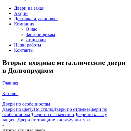
Двери на заказ
Акции
Доставка и установка
Компания
О нас
Застройщикам
Лицензии
Наши работы
Контакты
Вторые входные металлические двери
в Долгопрудном
Главная
-
Каталог
-
Двери по особенностям
Двери по цвету
По стилю
Двери по отделке
Двери по
особенностям
Двери по назначению
Двери по классу
защиты
Двери по толщине листа
Фурнитура
-
Вторая входная дверь