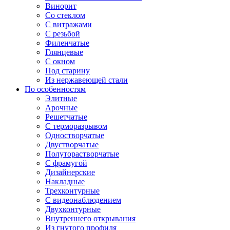
Винорит
Со стеклом
С витражами
С резьбой
Филенчатые
Глянцевые
С окном
Под старину
Из нержавеющей стали
По особенностям
Элитные
Арочные
Решетчатые
С терморазрывом
Одностворчатые
Двустворчатые
Полуторастворчатые
С фрамугой
Дизайнерские
Накладные
Трехконтурные
С видеонаблюдением
Двухконтурные
Внутреннего открывания
Из гнутого профиля