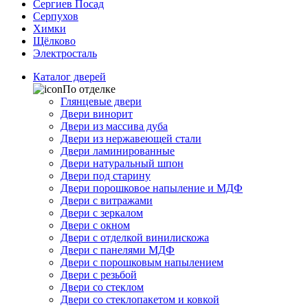
Сергиев Посад
Серпухов
Химки
Щёлково
Электросталь
Каталог дверей
По отделке
Глянцевые двери
Двери винорит
Двери из массива дуба
Двери из нержавеющей стали
Двери ламинированные
Двери натуральный шпон
Двери под старину
Двери порошковое напыление и МДФ
Двери с витражами
Двери с зеркалом
Двери с окном
Двери с отделкой винилискожа
Двери с панелями МДФ
Двери с порошковым напылением
Двери с резьбой
Двери со стеклом
Двери со стеклопакетом и ковкой