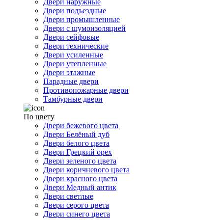
Двери наружные
Двери подъездные
Двери промышленные
Двери с шумоизоляцией
Двери сейфовые
Двери технические
Двери усиленные
Двери утепленные
Двери этажные
Парадные двери
Противопожарные двери
Тамбурные двери
По цвету
Двери бежевого цвета
Двери Белёный дуб
Двери белого цвета
Двери Грецкий орех
Двери зеленого цвета
Двери коричневого цвета
Двери красного цвета
Двери Медный антик
Двери светлые
Двери серого цвета
Двери синего цвета