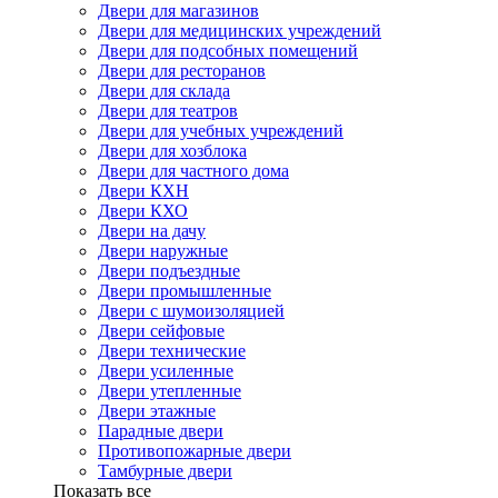
Двери для магазинов
Двери для медицинских учреждений
Двери для подсобных помещений
Двери для ресторанов
Двери для склада
Двери для театров
Двери для учебных учреждений
Двери для хозблока
Двери для частного дома
Двери КХН
Двери КХО
Двери на дачу
Двери наружные
Двери подъездные
Двери промышленные
Двери с шумоизоляцией
Двери сейфовые
Двери технические
Двери усиленные
Двери утепленные
Двери этажные
Парадные двери
Противопожарные двери
Тамбурные двери
Показать все