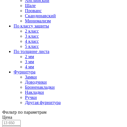
Английский
Шале
Прованс
Скандинавский
Минимализм
По классу защиты
2 класс
3 класс
4 класс
5 класс
По толщине листа
2 мм
3 мм
4 мм
Фурнитура
Замки
Доводчики
Броненакладки
Накладки
Ручки
Другая фурнитура
Фильтр по параметрам
Цена