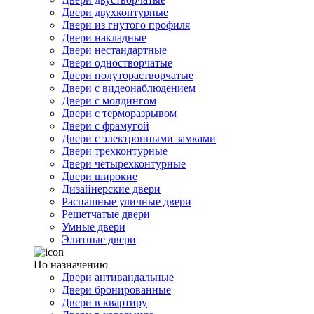
Двери двухконтурные
Двери из гнутого профиля
Двери накладные
Двери нестандартные
Двери одностворчатые
Двери полуторастворчатые
Двери с видеонаблюдением
Двери с молдингом
Двери с терморазрывом
Двери с фрамугой
Двери с электронными замками
Двери трехконтурные
Двери четырехконтурные
Двери широкие
Дизайнерские двери
Распашные уличные двери
Решетчатые двери
Умные двери
Элитные двери
По назначению
Двери антивандальные
Двери бронированные
Двери в квартиру