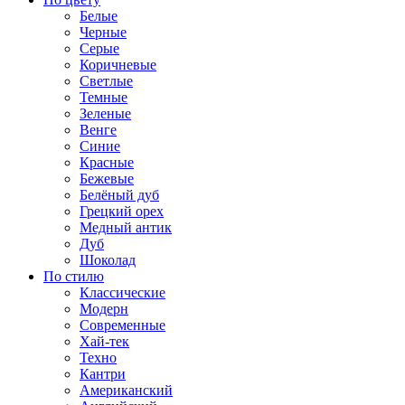
Белые
Черные
Серые
Коричневые
Светлые
Темные
Зеленые
Венге
Синие
Красные
Бежевые
Белёный дуб
Грецкий орех
Медный антик
Дуб
Шоколад
По стилю
Классические
Модерн
Современные
Хай-тек
Техно
Кантри
Американский