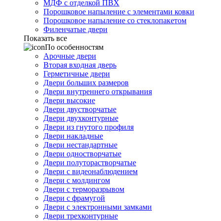
МДФ с отделкой ПВХ
Порошковое напыление с элементами ковки
Порошковое напыление со стеклопакетом
Филенчатые двери
Показать все
По особенностям
Арочные двери
Вторая входная дверь
Герметичные двери
Двери больших размеров
Двери внутреннего открывания
Двери высокие
Двери двустворчатые
Двери двухконтурные
Двери из гнутого профиля
Двери накладные
Двери нестандартные
Двери одностворчатые
Двери полуторастворчатые
Двери с видеонаблюдением
Двери с молдингом
Двери с терморазрывом
Двери с фрамугой
Двери с электронными замками
Двери трехконтурные