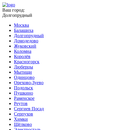
Ваш город:
Долгопрудный
Москва
Балашиха
Долгопрудный
Домодедово
Жуковский
Коломна
Королёв
Красногорск
Люберцы
Мытищи
Одинцово
Орехово-Зуево
Подольск
Пушкино
Раменское
Реутов
Сергиев Посад
Серпухов
Химки
Щёлково
Электросталь