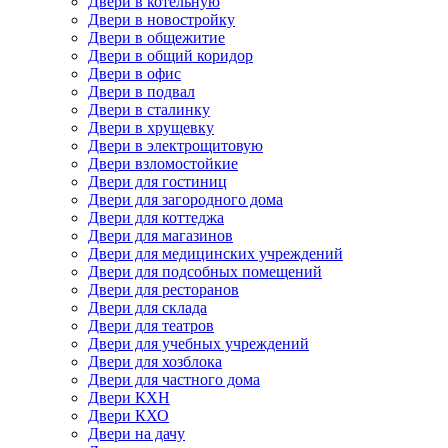
Двери в котельную
Двери в новостройку
Двери в общежитие
Двери в общий коридор
Двери в офис
Двери в подвал
Двери в сталинку
Двери в хрущевку
Двери в электрощитовую
Двери взломостойкие
Двери для гостиниц
Двери для загородного дома
Двери для коттеджа
Двери для магазинов
Двери для медицинских учреждений
Двери для подсобных помещений
Двери для ресторанов
Двери для склада
Двери для театров
Двери для учебных учреждений
Двери для хозблока
Двери для частного дома
Двери КХН
Двери КХО
Двери на дачу