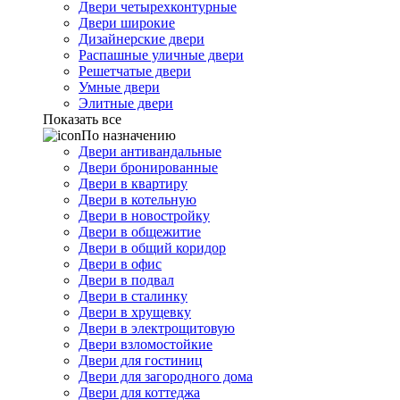
Двери четырехконтурные
Двери широкие
Дизайнерские двери
Распашные уличные двери
Решетчатые двери
Умные двери
Элитные двери
Показать все
По назначению
Двери антивандальные
Двери бронированные
Двери в квартиру
Двери в котельную
Двери в новостройку
Двери в общежитие
Двери в общий коридор
Двери в офис
Двери в подвал
Двери в сталинку
Двери в хрущевку
Двери в электрощитовую
Двери взломостойкие
Двери для гостиниц
Двери для загородного дома
Двери для коттеджа