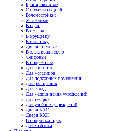
Бронированные
С шумоизоляцией
Взломостойкие
Усиленные
В офис
В подвал
В хрущевку
В сталинку
Двери этажные
В электрощитовую
Сейфовые
В общежитие
Для гостиниц
Для магазинов
Для подсобных помещений
Для ресторанов
Для склада
Для медицинских учреждений
Для театров
Для учебных учреждений
Двери КХО
Двери КХН
В общий коридор
Для хозблока
По цвету