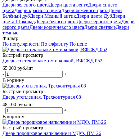
Двери зеленого цвета
Двери цвета венге
Двери синего
цвета
Двери красного цвета
Двери бежевого цвета
Двери
Белёный дуб
Двери Медный антик
Двери цвета Дуб
Двери
цвета Шоколад
Двери белого цвета
Двери черного цвета
Двери
серого цвета
Двери коричневого цвета
Двери светлые
Двери
темные
Фильтр
По популярности
По алфавиту
По цене
Быстрый просмотр
Дверь со стеклопакетом и ковкой, ВФСКД 052
65 000
руб.
/шт
-
+
В корзину
Быстрый просмотр
Дверь утепленная, Трехконтурная 08
48 100
руб.
/шт
-
+
В корзину
Быстрый просмотр
Дверь порошковое напыление и МДФ, ПМ-26