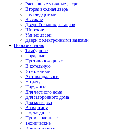
Распашные уличные двери
Вторая входная дверь
Нестандартные
Высокие
Двери больших размеров
Широкие
Умные двери
Двери с электронными замками
По назначению
Тамбурные
Парадные
Противопожарные
В котельную
Утепленные
Антивандальные
На дачу
Наружные
Для частного дома
Для загородного дома
Для коттеджа
В квартиру
Подъездные
Промышленные
Технические
В новостройку