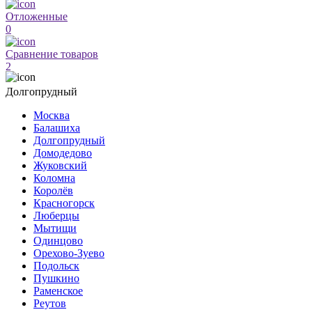
Отложенные
0
Сравнение товаров
2
Долгопрудный
Москва
Балашиха
Долгопрудный
Домодедово
Жуковский
Коломна
Королёв
Красногорск
Люберцы
Мытищи
Одинцово
Орехово-Зуево
Подольск
Пушкино
Раменское
Реутов