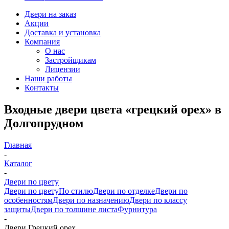
Двери на заказ
Акции
Доставка и установка
Компания
О нас
Застройщикам
Лицензии
Наши работы
Контакты
Входные двери цвета «грецкий орех» в
Долгопрудном
Главная
-
Каталог
-
Двери по цвету
Двери по цвету
По стилю
Двери по отделке
Двери по
особенностям
Двери по назначению
Двери по классу
защиты
Двери по толщине листа
Фурнитура
-
Двери Грецкий орех