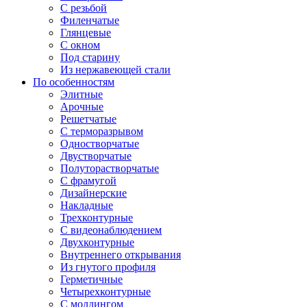
С резьбой
Филенчатые
Глянцевые
С окном
Под старину
Из нержавеющей стали
По особенностям
Элитные
Арочные
Решетчатые
С терморазрывом
Одностворчатые
Двустворчатые
Полуторастворчатые
С фрамугой
Дизайнерские
Накладные
Трехконтурные
С видеонаблюдением
Двухконтурные
Внутреннего открывания
Из гнутого профиля
Герметичные
Четырехконтурные
С молдингом