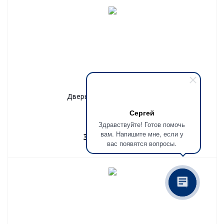
Дверь со стеклом, ДСС 011
Сергей
Здравствуйте! Готов помочь
вам. Напишите мне, если у
37 700
руб.
/шт
вас появятся вопросы.