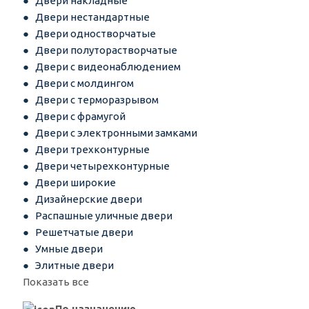
Двери накладные
Двери нестандартные
Двери одностворчатые
Двери полуторастворчатые
Двери с видеонаблюдением
Двери с молдингом
Двери с терморазрывом
Двери с фрамугой
Двери с электронными замками
Двери трехконтурные
Двери четырехконтурные
Двери широкие
Дизайнерские двери
Распашные уличные двери
Решетчатые двери
Умные двери
Элитные двери
Показать все
По назначению