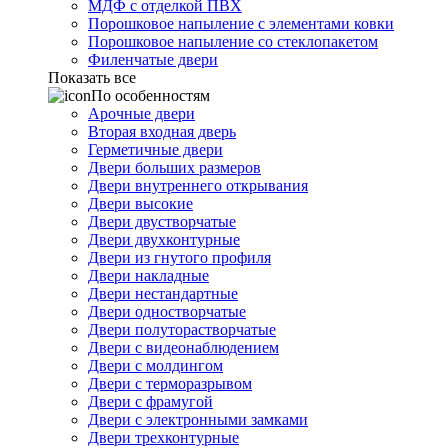
МДФ с отделкой ПВХ
Порошковое напыление с элементами ковки
Порошковое напыление со стеклопакетом
Филенчатые двери
Показать все
По особенностям
Арочные двери
Вторая входная дверь
Герметичные двери
Двери больших размеров
Двери внутреннего открывания
Двери высокие
Двери двустворчатые
Двери двухконтурные
Двери из гнутого профиля
Двери накладные
Двери нестандартные
Двери одностворчатые
Двери полуторастворчатые
Двери с видеонаблюдением
Двери с молдингом
Двери с терморазрывом
Двери с фрамугой
Двери с электронными замками
Двери трехконтурные