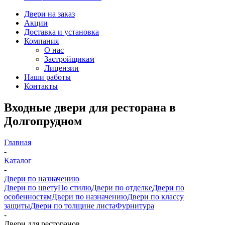
Двери на заказ
Акции
Доставка и установка
Компания
О нас
Застройщикам
Лицензии
Наши работы
Контакты
Входные двери для ресторана в
Долгопрудном
Главная
-
Каталог
-
Двери по назначению
Двери по цвету
По стилю
Двери по отделке
Двери по
особенностям
Двери по назначению
Двери по классу
защиты
Двери по толщине листа
Фурнитура
-
Двери для ресторанов