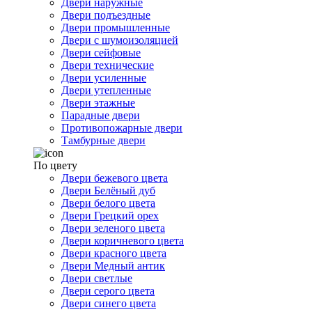
Двери наружные
Двери подъездные
Двери промышленные
Двери с шумоизоляцией
Двери сейфовые
Двери технические
Двери усиленные
Двери утепленные
Двери этажные
Парадные двери
Противопожарные двери
Тамбурные двери
По цвету
Двери бежевого цвета
Двери Белёный дуб
Двери белого цвета
Двери Грецкий орех
Двери зеленого цвета
Двери коричневого цвета
Двери красного цвета
Двери Медный антик
Двери светлые
Двери серого цвета
Двери синего цвета