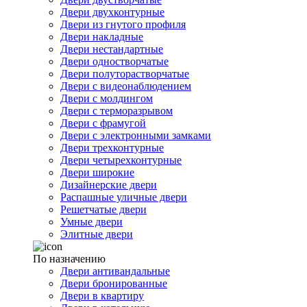
Двери двухконтурные
Двери из гнутого профиля
Двери накладные
Двери нестандартные
Двери одностворчатые
Двери полуторастворчатые
Двери с видеонаблюдением
Двери с молдингом
Двери с терморазрывом
Двери с фрамугой
Двери с электронными замками
Двери трехконтурные
Двери четырехконтурные
Двери широкие
Дизайнерские двери
Распашные уличные двери
Решетчатые двери
Умные двери
Элитные двери
По назначению
Двери антивандальные
Двери бронированные
Двери в квартиру