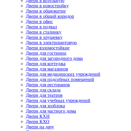
Двери в котельную
Двери в новостройку
Двери в общежитие
Двери в общий коридор
Двери в офис
Двери в подвал
Двери в сталинку
Двери в хрущевку
Двери в электрощитовую
Двери взломостойкие
Двери для гостиниц
Двери для загородного дома
Двери для коттеджа
Двери для магазинов
Двери для медицинских учреждений
Двери для подсобных помещений
Двери для ресторанов
Двери для склада
Двери для театров
Двери для учебных учреждений
Двери для хозблока
Двери для частного дома
Двери КХН
Двери КХО
Двери на дачу