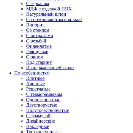
С зеркалом
МДФ с отделкой ПВХ
Натуральный шпон
Со стеклопакетом и ковкой
Винорит
Со стеклом
С витражами
С резьбой
Филенчатые
Глянцевые
С окном
Под старину
Из нержавеющей стали
По особенностям
Элитные
Арочные
Решетчатые
С терморазрывом
Одностворчатые
Двустворчатые
Полуторастворчатые
С фрамугой
Дизайнерские
Накладные
Трехконтурные