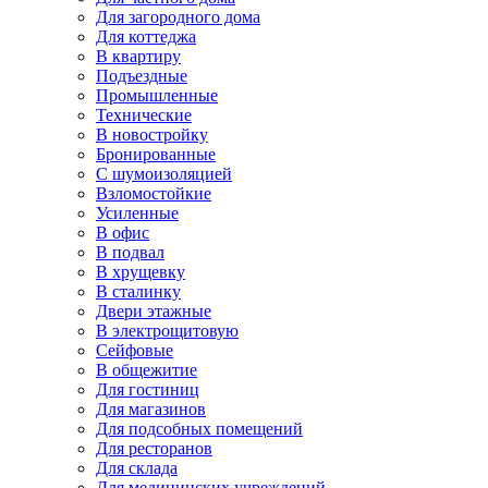
Для загородного дома
Для коттеджа
В квартиру
Подъездные
Промышленные
Технические
В новостройку
Бронированные
С шумоизоляцией
Взломостойкие
Усиленные
В офис
В подвал
В хрущевку
В сталинку
Двери этажные
В электрощитовую
Сейфовые
В общежитие
Для гостиниц
Для магазинов
Для подсобных помещений
Для ресторанов
Для склада
Для медицинских учреждений