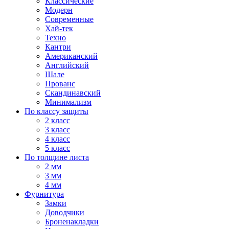
Классические
Модерн
Современные
Хай-тек
Техно
Кантри
Американский
Английский
Шале
Прованс
Скандинавский
Минимализм
По классу защиты
2 класс
3 класс
4 класс
5 класс
По толщине листа
2 мм
3 мм
4 мм
Фурнитура
Замки
Доводчики
Броненакладки