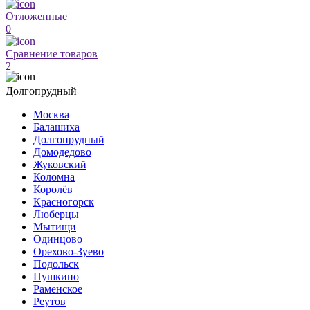
Отложенные
0
Сравнение товаров
2
Долгопрудный
Москва
Балашиха
Долгопрудный
Домодедово
Жуковский
Коломна
Королёв
Красногорск
Люберцы
Мытищи
Одинцово
Орехово-Зуево
Подольск
Пушкино
Раменское
Реутов