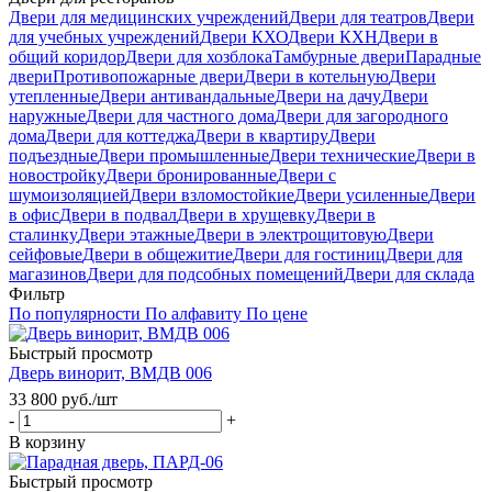
Двери для медицинских учреждений
Двери для театров
Двери
для учебных учреждений
Двери КХО
Двери КХН
Двери в
общий коридор
Двери для хозблока
Тамбурные двери
Парадные
двери
Противопожарные двери
Двери в котельную
Двери
утепленные
Двери антивандальные
Двери на дачу
Двери
наружные
Двери для частного дома
Двери для загородного
дома
Двери для коттеджа
Двери в квартиру
Двери
подъездные
Двери промышленные
Двери технические
Двери в
новостройку
Двери бронированные
Двери с
шумоизоляцией
Двери взломостойкие
Двери усиленные
Двери
в офис
Двери в подвал
Двери в хрущевку
Двери в
сталинку
Двери этажные
Двери в электрощитовую
Двери
сейфовые
Двери в общежитие
Двери для гостиниц
Двери для
магазинов
Двери для подсобных помещений
Двери для склада
Фильтр
По популярности
По алфавиту
По цене
Быстрый просмотр
Дверь винорит, ВМДВ 006
33 800
руб.
/шт
-
+
В корзину
Быстрый просмотр