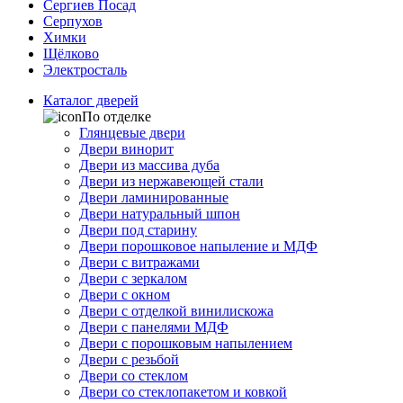
Сергиев Посад
Серпухов
Химки
Щёлково
Электросталь
Каталог дверей
По отделке
Глянцевые двери
Двери винорит
Двери из массива дуба
Двери из нержавеющей стали
Двери ламинированные
Двери натуральный шпон
Двери под старину
Двери порошковое напыление и МДФ
Двери с витражами
Двери с зеркалом
Двери с окном
Двери с отделкой винилискожа
Двери с панелями МДФ
Двери с порошковым напылением
Двери с резьбой
Двери со стеклом
Двери со стеклопакетом и ковкой