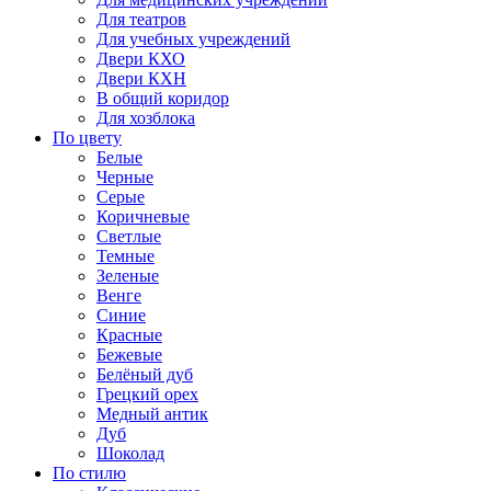
Для театров
Для учебных учреждений
Двери КХО
Двери КХН
В общий коридор
Для хозблока
По цвету
Белые
Черные
Серые
Коричневые
Светлые
Темные
Зеленые
Венге
Синие
Красные
Бежевые
Белёный дуб
Грецкий орех
Медный антик
Дуб
Шоколад
По стилю