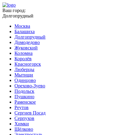
Ваш город:
Долгопрудный
Москва
Балашиха
Долгопрудный
Домодедово
Жуковский
Коломна
Королёв
Красногорск
Люберцы
Мытищи
Одинцово
Орехово-Зуево
Подольск
Пушкино
Раменское
Реутов
Сергиев Посад
Серпухов
Химки
Щёлково
Электросталь