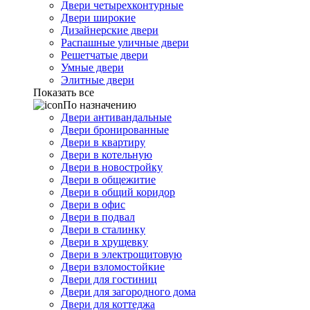
Двери четырехконтурные
Двери широкие
Дизайнерские двери
Распашные уличные двери
Решетчатые двери
Умные двери
Элитные двери
Показать все
По назначению
Двери антивандальные
Двери бронированные
Двери в квартиру
Двери в котельную
Двери в новостройку
Двери в общежитие
Двери в общий коридор
Двери в офис
Двери в подвал
Двери в сталинку
Двери в хрущевку
Двери в электрощитовую
Двери взломостойкие
Двери для гостиниц
Двери для загородного дома
Двери для коттеджа