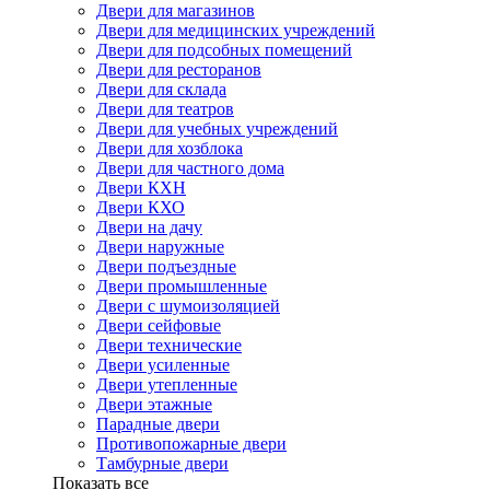
Двери для магазинов
Двери для медицинских учреждений
Двери для подсобных помещений
Двери для ресторанов
Двери для склада
Двери для театров
Двери для учебных учреждений
Двери для хозблока
Двери для частного дома
Двери КХН
Двери КХО
Двери на дачу
Двери наружные
Двери подъездные
Двери промышленные
Двери с шумоизоляцией
Двери сейфовые
Двери технические
Двери усиленные
Двери утепленные
Двери этажные
Парадные двери
Противопожарные двери
Тамбурные двери
Показать все