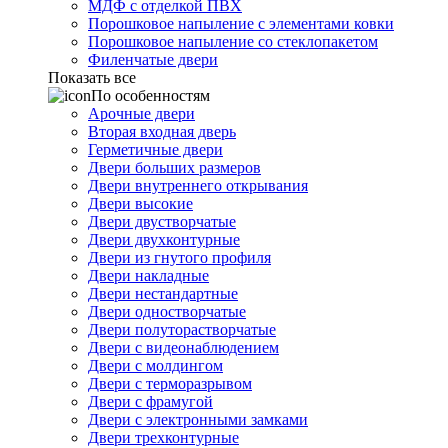
МДФ с отделкой ПВХ
Порошковое напыление с элементами ковки
Порошковое напыление со стеклопакетом
Филенчатые двери
Показать все
По особенностям
Арочные двери
Вторая входная дверь
Герметичные двери
Двери больших размеров
Двери внутреннего открывания
Двери высокие
Двери двустворчатые
Двери двухконтурные
Двери из гнутого профиля
Двери накладные
Двери нестандартные
Двери одностворчатые
Двери полуторастворчатые
Двери с видеонаблюдением
Двери с молдингом
Двери с терморазрывом
Двери с фрамугой
Двери с электронными замками
Двери трехконтурные