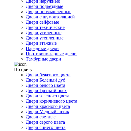
Двери наружные
Двери подъездные
Двери промышленные
Двери с шумоизоляцией
Двери сейфовые
Двери технические
Двери усиленные
Двери утепленные
Двери этажные
Парадные двери
Противопожарные двери
Тамбурные двери
По цвету
Двери бежевого цвета
Двери Белёный дуб
Двери белого цвета
Двери Грецкий орех
Двери зеленого цвета
Двери коричневого цвета
Двери красного цвета
Двери Медный антик
Двери светлые
Двери серого цвета
Двери синего цвета