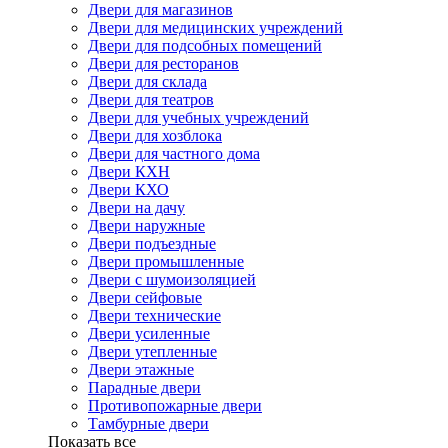
Двери для магазинов
Двери для медицинских учреждений
Двери для подсобных помещений
Двери для ресторанов
Двери для склада
Двери для театров
Двери для учебных учреждений
Двери для хозблока
Двери для частного дома
Двери КХН
Двери КХО
Двери на дачу
Двери наружные
Двери подъездные
Двери промышленные
Двери с шумоизоляцией
Двери сейфовые
Двери технические
Двери усиленные
Двери утепленные
Двери этажные
Парадные двери
Противопожарные двери
Тамбурные двери
Показать все