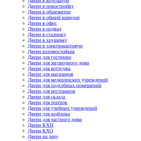
Двери в котельную
Двери в новостройку
Двери в общежитие
Двери в общий коридор
Двери в офис
Двери в подвал
Двери в сталинку
Двери в хрущевку
Двери в электрощитовую
Двери взломостойкие
Двери для гостиниц
Двери для загородного дома
Двери для коттеджа
Двери для магазинов
Двери для медицинских учреждений
Двери для подсобных помещений
Двери для ресторанов
Двери для склада
Двери для театров
Двери для учебных учреждений
Двери для хозблока
Двери для частного дома
Двери КХН
Двери КХО
Двери на дачу