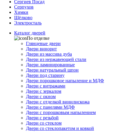
Сергиев Посад
Серпухов
Химки
Щёлково
Электросталь
Каталог дверей
По отделке
Глянцевые двери
Двери винорит
Двери из массива дуба
Двери из нержавеющей стали
Двери ламинированные
Двери натуральный шпон
Двери под старину
Двери порошковое напыление и МДФ
Двери с витражами
Двери с зеркалом
Двери с окном
Двери с отделкой винилискожа
Двери с панелями МДФ
Двери с порошковым напылением
Двери с резьбой
Двери со стеклом
Двери со стеклопакетом и ковкой