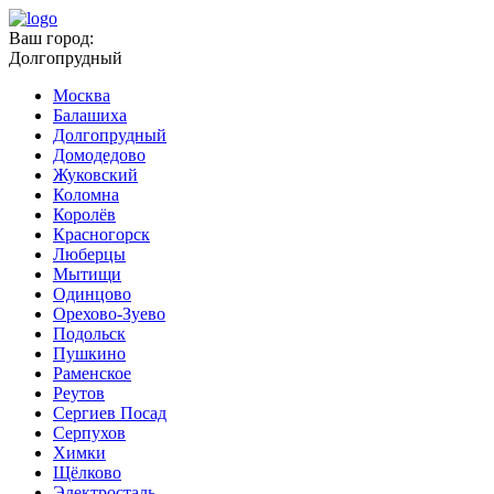
Ваш город:
Долгопрудный
Москва
Балашиха
Долгопрудный
Домодедово
Жуковский
Коломна
Королёв
Красногорск
Люберцы
Мытищи
Одинцово
Орехово-Зуево
Подольск
Пушкино
Раменское
Реутов
Сергиев Посад
Серпухов
Химки
Щёлково
Электросталь