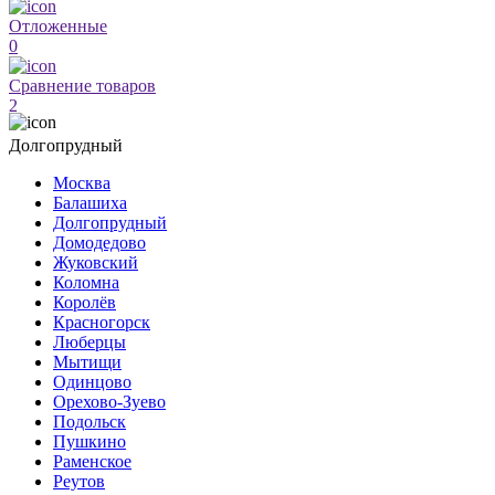
Отложенные
0
Сравнение товаров
2
Долгопрудный
Москва
Балашиха
Долгопрудный
Домодедово
Жуковский
Коломна
Королёв
Красногорск
Люберцы
Мытищи
Одинцово
Орехово-Зуево
Подольск
Пушкино
Раменское
Реутов