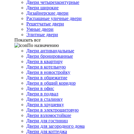
Двери четырехконтурные
Двери широкие
Дизайнерские двери
Распашные уличные двери
Решетчатые двери
Умные двери
Элитные двери
Показать все
По назначению
Двери антивандальные
Двери бронированные
Двери в квартиру
Двери в котельную
Двери в новостройку
Двери в общежитие
Двери в общий коридор
Двери в офис
Двери в подвал
Двери в сталинку
Двери в хрущевку
Двери в электрощитовую
Двери взломостойкие
Двери для гостиниц
Двери для загородного дома
Двери для коттеджа