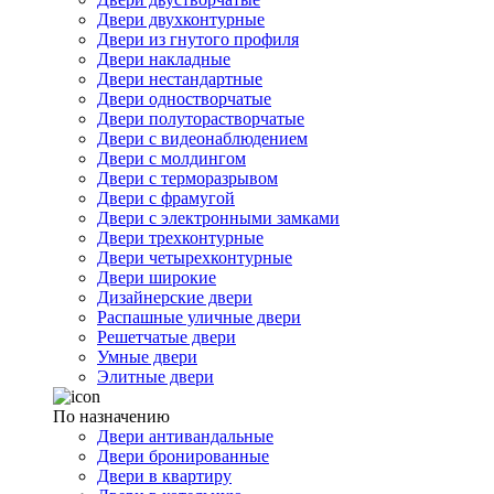
Двери двухконтурные
Двери из гнутого профиля
Двери накладные
Двери нестандартные
Двери одностворчатые
Двери полуторастворчатые
Двери с видеонаблюдением
Двери с молдингом
Двери с терморазрывом
Двери с фрамугой
Двери с электронными замками
Двери трехконтурные
Двери четырехконтурные
Двери широкие
Дизайнерские двери
Распашные уличные двери
Решетчатые двери
Умные двери
Элитные двери
По назначению
Двери антивандальные
Двери бронированные
Двери в квартиру