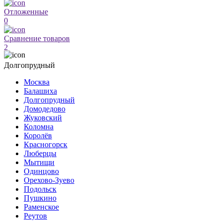
Отложенные
0
Сравнение товаров
2
Долгопрудный
Москва
Балашиха
Долгопрудный
Домодедово
Жуковский
Коломна
Королёв
Красногорск
Люберцы
Мытищи
Одинцово
Орехово-Зуево
Подольск
Пушкино
Раменское
Реутов