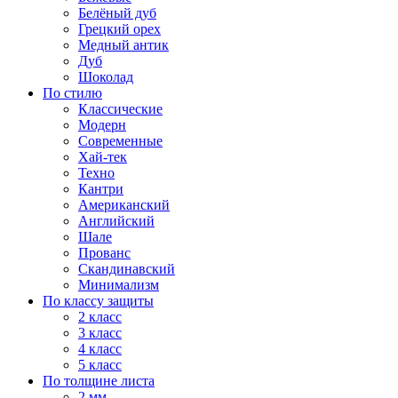
Белёный дуб
Грецкий орех
Медный антик
Дуб
Шоколад
По стилю
Классические
Модерн
Современные
Хай-тек
Техно
Кантри
Американский
Английский
Шале
Прованс
Скандинавский
Минимализм
По классу защиты
2 класс
3 класс
4 класс
5 класс
По толщине листа
2 мм