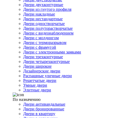
Двери двухконтурные
Двери из гнутого профиля
Двери накладные
Двери нестандартные
Двери одностворчатые
Двери полуторастворчатые
Двери с видеонаблюдением
Двери с молдингом
Двери с терморазрывом
Двери с фрамугой
Двери с электронными замками
Двери трехконтурные
Двери четырехконтурные
Двери широкие
Дизайнерские двери
Распашные уличные двери
Решетчатые двери
Умные двери
Элитные двери
По назначению
Двери антивандальные
Двери бронированные
Двери в квартиру