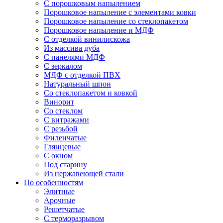
С порошковым напылением
Порошковое напыление с элементами ковки
Порошковое напыление со стеклопакетом
Порошковое напыление и МДФ
С отделкой винилискожа
Из массива дуба
С панелями МДФ
С зеркалом
МДФ с отделкой ПВХ
Натуральный шпон
Со стеклопакетом и ковкой
Винорит
Со стеклом
С витражами
С резьбой
Филенчатые
Глянцевые
С окном
Под старину
Из нержавеющей стали
По особенностям
Элитные
Арочные
Решетчатые
С терморазрывом