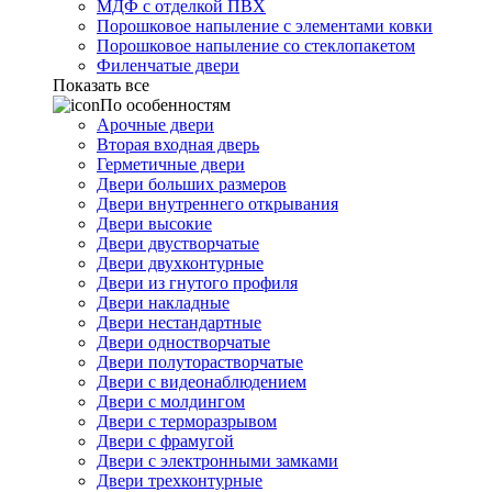
МДФ с отделкой ПВХ
Порошковое напыление с элементами ковки
Порошковое напыление со стеклопакетом
Филенчатые двери
Показать все
По особенностям
Арочные двери
Вторая входная дверь
Герметичные двери
Двери больших размеров
Двери внутреннего открывания
Двери высокие
Двери двустворчатые
Двери двухконтурные
Двери из гнутого профиля
Двери накладные
Двери нестандартные
Двери одностворчатые
Двери полуторастворчатые
Двери с видеонаблюдением
Двери с молдингом
Двери с терморазрывом
Двери с фрамугой
Двери с электронными замками
Двери трехконтурные