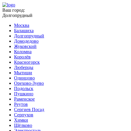
Ваш город:
Долгопрудный
Москва
Балашиха
Долгопрудный
Домодедово
Жуковский
Коломна
Королёв
Красногорск
Люберцы
Мытищи
Одинцово
Орехово-Зуево
Подольск
Пушкино
Раменское
Реутов
Сергиев Посад
Серпухов
Химки
Щёлково
Электросталь