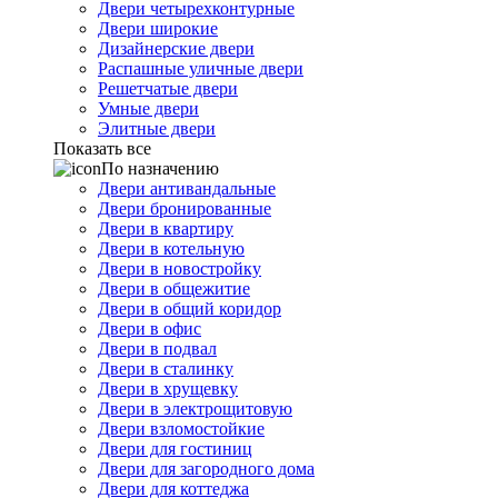
Двери четырехконтурные
Двери широкие
Дизайнерские двери
Распашные уличные двери
Решетчатые двери
Умные двери
Элитные двери
Показать все
По назначению
Двери антивандальные
Двери бронированные
Двери в квартиру
Двери в котельную
Двери в новостройку
Двери в общежитие
Двери в общий коридор
Двери в офис
Двери в подвал
Двери в сталинку
Двери в хрущевку
Двери в электрощитовую
Двери взломостойкие
Двери для гостиниц
Двери для загородного дома
Двери для коттеджа