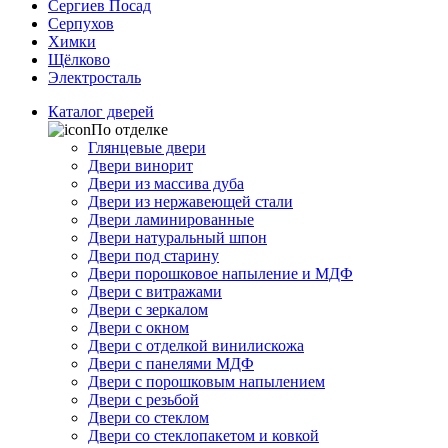
Сергиев Посад
Серпухов
Химки
Щёлково
Электросталь
Каталог дверей
По отделке
Глянцевые двери
Двери винорит
Двери из массива дуба
Двери из нержавеющей стали
Двери ламинированные
Двери натуральный шпон
Двери под старину
Двери порошковое напыление и МДФ
Двери с витражами
Двери с зеркалом
Двери с окном
Двери с отделкой винилискожа
Двери с панелями МДФ
Двери с порошковым напылением
Двери с резьбой
Двери со стеклом
Двери со стеклопакетом и ковкой