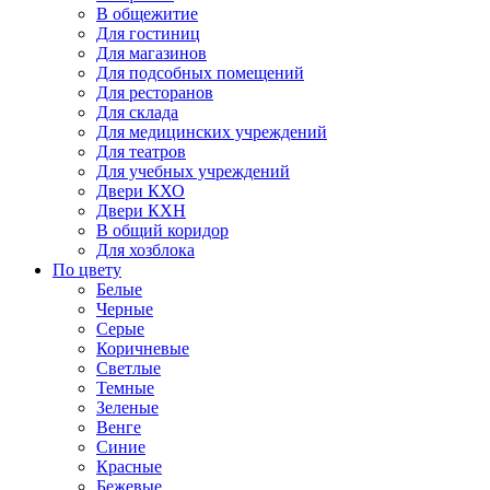
В общежитие
Для гостиниц
Для магазинов
Для подсобных помещений
Для ресторанов
Для склада
Для медицинских учреждений
Для театров
Для учебных учреждений
Двери КХО
Двери КХН
В общий коридор
Для хозблока
По цвету
Белые
Черные
Серые
Коричневые
Светлые
Темные
Зеленые
Венге
Синие
Красные
Бежевые