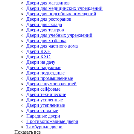
Двери для магазинов
Двери для медицинских учреждений
Двери для подсобных помещений
Двери для ресторанов
Двери для склада
Двери для театров
Двери для учебных учреждений
Двери для хозблока
Двери для частного дома
Двери КХН
Двери КХО
Двери на дачу
Двери наружные
Двери подъездные
Двери промышленные
Двери с шумоизоляцией
Двери сейфовые
Двери технические
Двери усиленные
Двери утепленные
Двери этажные
Парадные двери
Противопожарные двери
Тамбурные двери
Показать все