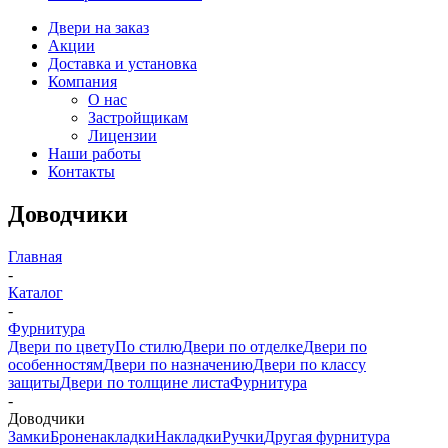
Двери на заказ
Акции
Доставка и установка
Компания
О нас
Застройщикам
Лицензии
Наши работы
Контакты
Доводчики
Главная
-
Каталог
-
Фурнитура
Двери по цвету
По стилю
Двери по отделке
Двери по
особенностям
Двери по назначению
Двери по классу
защиты
Двери по толщине листа
Фурнитура
-
Доводчики
Замки
Броненакладки
Накладки
Ручки
Другая фурнитура