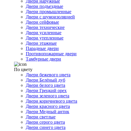
Двери наружные
Двери подъездные
Двери промышленные
Двери с шумоизоляцией
Двери сейфовые
Двери технические
Двери усиленные
Двери утепленные
Двери этажные
Парадные двери
Противопожарные двери
Тамбурные двери
По цвету
Двери бежевого цвета
Двери Белёный дуб
Двери белого цвета
Двери Грецкий орех
Двери зеленого цвета
Двери коричневого цвета
Двери красного цвета
Двери Медный антик
Двери светлые
Двери серого цвета
Двери синего цвета