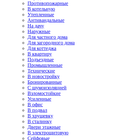
Противопожарные
В котельную
Утепленные
Антивандальные
На дачу
Наружные
Для частного дома
Для загородного дома
Для коттеджа
В квартиру
Подъездные
Промышленные
Технические
В новостройку
Бронированные
С шумоизоляцией
Взломостойкие
Усиленные
В офис
В подвал
В хрущевку
В сталинку
Двери этажные
В электрощитовую
Сейфовые