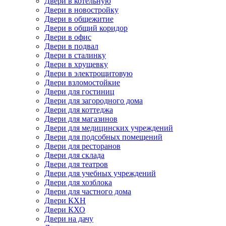
Двери в котельную
Двери в новостройку
Двери в общежитие
Двери в общий коридор
Двери в офис
Двери в подвал
Двери в сталинку
Двери в хрущевку
Двери в электрощитовую
Двери взломостойкие
Двери для гостиниц
Двери для загородного дома
Двери для коттеджа
Двери для магазинов
Двери для медицинских учреждений
Двери для подсобных помещений
Двери для ресторанов
Двери для склада
Двери для театров
Двери для учебных учреждений
Двери для хозблока
Двери для частного дома
Двери КХН
Двери КХО
Двери на дачу