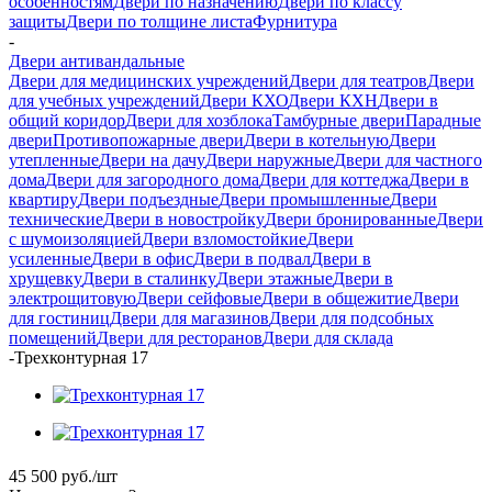
особенностям
Двери по назначению
Двери по классу
защиты
Двери по толщине листа
Фурнитура
-
Двери антивандальные
Двери для медицинских учреждений
Двери для театров
Двери
для учебных учреждений
Двери КХО
Двери КХН
Двери в
общий коридор
Двери для хозблока
Тамбурные двери
Парадные
двери
Противопожарные двери
Двери в котельную
Двери
утепленные
Двери на дачу
Двери наружные
Двери для частного
дома
Двери для загородного дома
Двери для коттеджа
Двери в
квартиру
Двери подъездные
Двери промышленные
Двери
технические
Двери в новостройку
Двери бронированные
Двери
с шумоизоляцией
Двери взломостойкие
Двери
усиленные
Двери в офис
Двери в подвал
Двери в
хрущевку
Двери в сталинку
Двери этажные
Двери в
электрощитовую
Двери сейфовые
Двери в общежитие
Двери
для гостиниц
Двери для магазинов
Двери для подсобных
помещений
Двери для ресторанов
Двери для склада
-
Трехконтурная 17
45 500
руб.
/шт