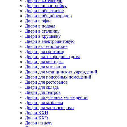
Двери в котельную
Двери в новостройку
Двери в общежитие
Двери в общий коридор
Двери в офис
Двери в подвал
Двери в сталинку
Двери в хрущевку
Двери в электрощитовую
Двери взломостойкие
Двери для гостиниц
Двери для загородного дома
Двери для коттеджа
Двери для магазинов
Двери для медицинских учреждений
Двери для подсобных помещений
Двери для ресторанов
Двери для склада
Двери для театров
Двери для учебных учреждений
Двери для хозблока
Двери для частного дома
Двери КХН
Двери КХО
Двери на дачу