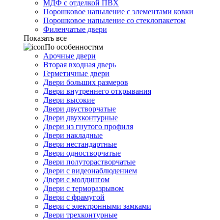
МДФ с отделкой ПВХ
Порошковое напыление с элементами ковки
Порошковое напыление со стеклопакетом
Филенчатые двери
Показать все
По особенностям
Арочные двери
Вторая входная дверь
Герметичные двери
Двери больших размеров
Двери внутреннего открывания
Двери высокие
Двери двустворчатые
Двери двухконтурные
Двери из гнутого профиля
Двери накладные
Двери нестандартные
Двери одностворчатые
Двери полуторастворчатые
Двери с видеонаблюдением
Двери с молдингом
Двери с терморазрывом
Двери с фрамугой
Двери с электронными замками
Двери трехконтурные