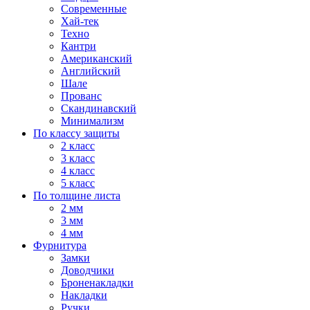
Современные
Хай-тек
Техно
Кантри
Американский
Английский
Шале
Прованс
Скандинавский
Минимализм
По классу защиты
2 класс
3 класс
4 класс
5 класс
По толщине листа
2 мм
3 мм
4 мм
Фурнитура
Замки
Доводчики
Броненакладки
Накладки
Ручки