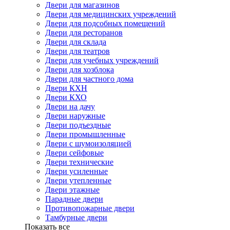
Двери для магазинов
Двери для медицинских учреждений
Двери для подсобных помещений
Двери для ресторанов
Двери для склада
Двери для театров
Двери для учебных учреждений
Двери для хозблока
Двери для частного дома
Двери КХН
Двери КХО
Двери на дачу
Двери наружные
Двери подъездные
Двери промышленные
Двери с шумоизоляцией
Двери сейфовые
Двери технические
Двери усиленные
Двери утепленные
Двери этажные
Парадные двери
Противопожарные двери
Тамбурные двери
Показать все