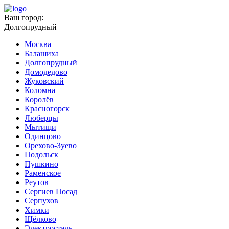
Ваш город:
Долгопрудный
Москва
Балашиха
Долгопрудный
Домодедово
Жуковский
Коломна
Королёв
Красногорск
Люберцы
Мытищи
Одинцово
Орехово-Зуево
Подольск
Пушкино
Раменское
Реутов
Сергиев Посад
Серпухов
Химки
Щёлково
Электросталь