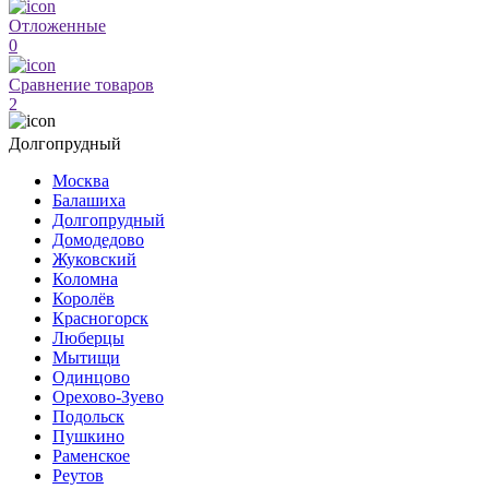
Отложенные
0
Сравнение товаров
2
Долгопрудный
Москва
Балашиха
Долгопрудный
Домодедово
Жуковский
Коломна
Королёв
Красногорск
Люберцы
Мытищи
Одинцово
Орехово-Зуево
Подольск
Пушкино
Раменское
Реутов