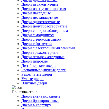
Двери двухконтурные
Двери из гнутого профиля
Двери накладные
Двери нестандартные
Двери одностворчатые
Двери полуторастворчатые
Двери с видеонаблюдением
Двери с молдингом
Двери с терморазрывом
Двери с фрамугой
Двери с электронными замками
Двери трехконтурные
Двери четырехконтурные
Двери широкие
Дизайнерские двери
Распашные уличные двери
Решетчатые двери
Умные двери
Элитные двери
По назначению
Двери антивандальные
Двери бронированные
Двери в квартиру