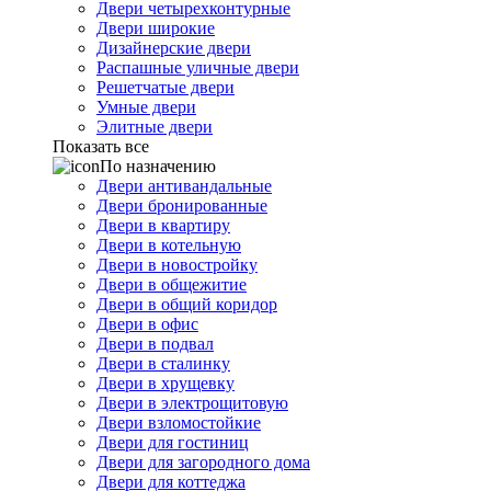
Двери четырехконтурные
Двери широкие
Дизайнерские двери
Распашные уличные двери
Решетчатые двери
Умные двери
Элитные двери
Показать все
По назначению
Двери антивандальные
Двери бронированные
Двери в квартиру
Двери в котельную
Двери в новостройку
Двери в общежитие
Двери в общий коридор
Двери в офис
Двери в подвал
Двери в сталинку
Двери в хрущевку
Двери в электрощитовую
Двери взломостойкие
Двери для гостиниц
Двери для загородного дома
Двери для коттеджа