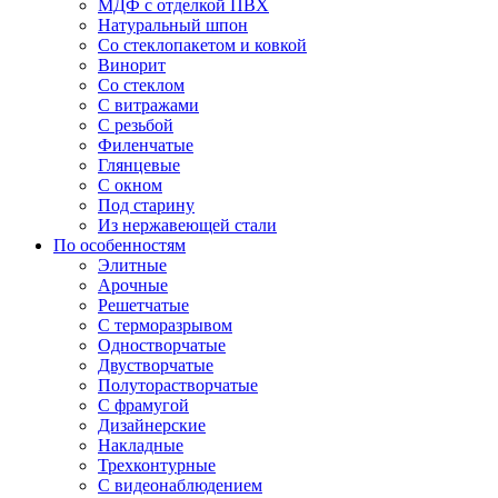
МДФ с отделкой ПВХ
Натуральный шпон
Со стеклопакетом и ковкой
Винорит
Со стеклом
С витражами
С резьбой
Филенчатые
Глянцевые
С окном
Под старину
Из нержавеющей стали
По особенностям
Элитные
Арочные
Решетчатые
С терморазрывом
Одностворчатые
Двустворчатые
Полуторастворчатые
С фрамугой
Дизайнерские
Накладные
Трехконтурные
С видеонаблюдением