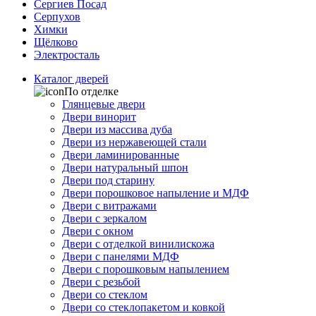
Сергиев Посад
Серпухов
Химки
Щёлково
Электросталь
Каталог дверей
По отделке
Глянцевые двери
Двери винорит
Двери из массива дуба
Двери из нержавеющей стали
Двери ламинированные
Двери натуральный шпон
Двери под старину
Двери порошковое напыление и МДФ
Двери с витражами
Двери с зеркалом
Двери с окном
Двери с отделкой винилискожа
Двери с панелями МДФ
Двери с порошковым напылением
Двери с резьбой
Двери со стеклом
Двери со стеклопакетом и ковкой