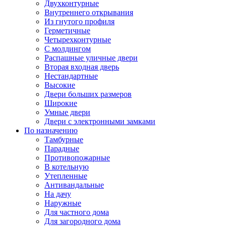
Двухконтурные
Внутреннего открывания
Из гнутого профиля
Герметичные
Четырехконтурные
С молдингом
Распашные уличные двери
Вторая входная дверь
Нестандартные
Высокие
Двери больших размеров
Широкие
Умные двери
Двери с электронными замками
По назначению
Тамбурные
Парадные
Противопожарные
В котельную
Утепленные
Антивандальные
На дачу
Наружные
Для частного дома
Для загородного дома