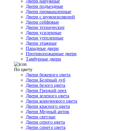
Двери наружные
Двери подъездные
Двери промышленные
Двери с шумоизоляцией
Двери сейфовые
Двери технические
Двери усиленные
Двери утепленные
Двери этажные
Парадные двери
Противопожарные двери
Тамбурные двери
По цвету
Двери бежевого цвета
Двери Белёный дуб
Двери белого цвета
Двери Грецкий орех
Двери зеленого цвета
Двери коричневого цвета
Двери красного цвета
Двери Медный антик
Двери светлые
Двери серого цвета
Двери синего цвета