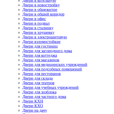
Двери в котельную
Двери в новостройку
Двери в общежитие
Двери в общий коридор
Двери в офис
Двери в подвал
Двери в сталинку
Двери в хрущевку
Двери в электрощитовую
Двери взломостойкие
Двери для гостиниц
Двери для загородного дома
Двери для коттеджа
Двери для магазинов
Двери для медицинских учреждений
Двери для подсобных помещений
Двери для ресторанов
Двери для склада
Двери для театров
Двери для учебных учреждений
Двери для хозблока
Двери для частного дома
Двери КХН
Двери КХО
Двери на дачу