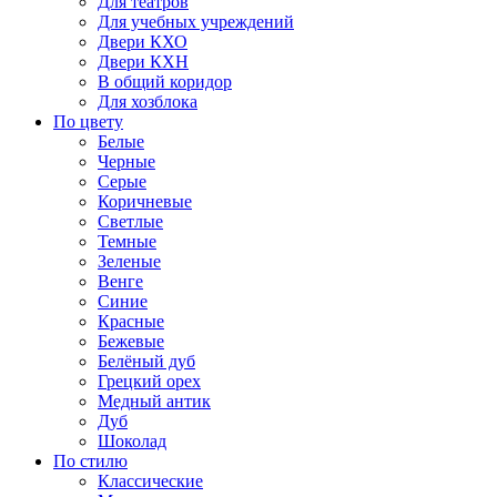
Для театров
Для учебных учреждений
Двери КХО
Двери КХН
В общий коридор
Для хозблока
По цвету
Белые
Черные
Серые
Коричневые
Светлые
Темные
Зеленые
Венге
Синие
Красные
Бежевые
Белёный дуб
Грецкий орех
Медный антик
Дуб
Шоколад
По стилю
Классические