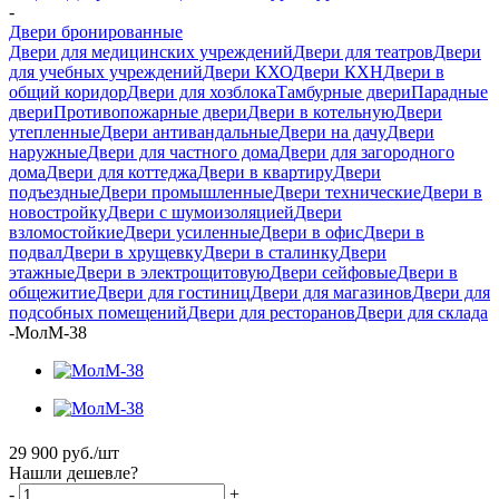
-
Двери бронированные
Двери для медицинских учреждений
Двери для театров
Двери
для учебных учреждений
Двери КХО
Двери КХН
Двери в
общий коридор
Двери для хозблока
Тамбурные двери
Парадные
двери
Противопожарные двери
Двери в котельную
Двери
утепленные
Двери антивандальные
Двери на дачу
Двери
наружные
Двери для частного дома
Двери для загородного
дома
Двери для коттеджа
Двери в квартиру
Двери
подъездные
Двери промышленные
Двери технические
Двери в
новостройку
Двери с шумоизоляцией
Двери
взломостойкие
Двери усиленные
Двери в офис
Двери в
подвал
Двери в хрущевку
Двери в сталинку
Двери
этажные
Двери в электрощитовую
Двери сейфовые
Двери в
общежитие
Двери для гостиниц
Двери для магазинов
Двери для
подсобных помещений
Двери для ресторанов
Двери для склада
-
МолМ-38
29 900
руб.
/шт
Нашли дешевле?
-
+