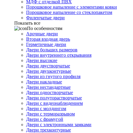
МДФ с отделкой ПВХ
Порошковое напыление с элементами ковки
Порошковое напыление со стеклопакетом
Филенчатые двери
Показать все
По особенностям
Арочные двери
Вторая входная дверь
Герметичные двери
Двери больших размеров
Двери внутреннего открывания
Двери высокие
Двери двустворчатые
Двери двухконтурные
Двери из гнутого профиля
Двери накладные
Двери нестандартные
Двери одностворчатые
Двери полуторастворчатые
Двери с видеонаблюдением
Двери с молдингом
Двери с терморазрывом
Двери с фрамугой
Двери с электронными замками
Двери трехконтурные