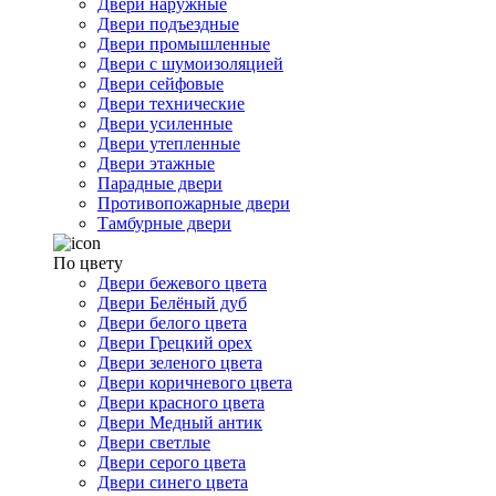
Двери наружные
Двери подъездные
Двери промышленные
Двери с шумоизоляцией
Двери сейфовые
Двери технические
Двери усиленные
Двери утепленные
Двери этажные
Парадные двери
Противопожарные двери
Тамбурные двери
По цвету
Двери бежевого цвета
Двери Белёный дуб
Двери белого цвета
Двери Грецкий орех
Двери зеленого цвета
Двери коричневого цвета
Двери красного цвета
Двери Медный антик
Двери светлые
Двери серого цвета
Двери синего цвета