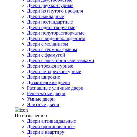
Двери двухконтурные
Двери из гнутого профиля
Двери накладные
Двери нестандартные
Двери одностворчатые
Двери полуторастворчатые
Двери с видеонаблюдением
Двери с молдингом
Двери с терморазрывом
Двери с фрамугой
Двери с электронными замками
Двери трехконтурные
Двери четырехконтурные
Двери широкие
Дизайнерские двери
Распашные уличные двери
Решетчатые двери
Умные двери
Элитные двери
По назначению
Двери антивандальные
Двери бронированные
Двери в квартиру