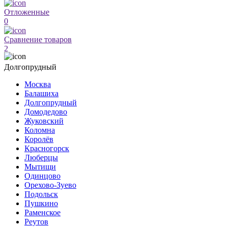
Отложенные
0
Сравнение товаров
2
Долгопрудный
Москва
Балашиха
Долгопрудный
Домодедово
Жуковский
Коломна
Королёв
Красногорск
Люберцы
Мытищи
Одинцово
Орехово-Зуево
Подольск
Пушкино
Раменское
Реутов