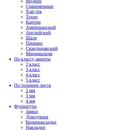
Модерн
Современные
Хай-тек
Техно
Кантри
Американский
Английский
Шале
Прованс
Скандинавский
Минимализм
По классу защиты
2 класс
3 класс
4 класс
5 класс
По толщине листа
2 мм
3 мм
4 мм
Фурнитура
Замки
Доводчики
Броненакладки
Накладки