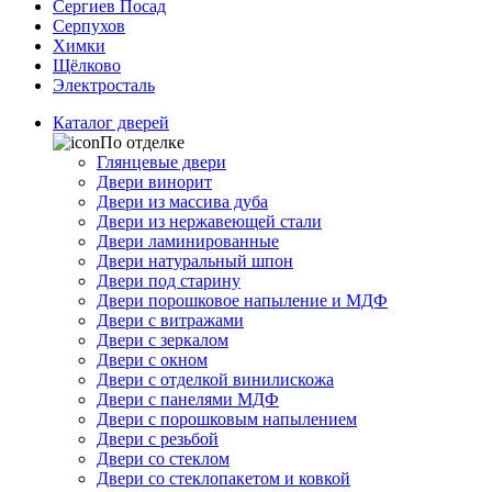
Сергиев Посад
Серпухов
Химки
Щёлково
Электросталь
Каталог дверей
По отделке
Глянцевые двери
Двери винорит
Двери из массива дуба
Двери из нержавеющей стали
Двери ламинированные
Двери натуральный шпон
Двери под старину
Двери порошковое напыление и МДФ
Двери с витражами
Двери с зеркалом
Двери с окном
Двери с отделкой винилискожа
Двери с панелями МДФ
Двери с порошковым напылением
Двери с резьбой
Двери со стеклом
Двери со стеклопакетом и ковкой