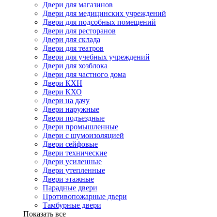
Двери для магазинов
Двери для медицинских учреждений
Двери для подсобных помещений
Двери для ресторанов
Двери для склада
Двери для театров
Двери для учебных учреждений
Двери для хозблока
Двери для частного дома
Двери КХН
Двери КХО
Двери на дачу
Двери наружные
Двери подъездные
Двери промышленные
Двери с шумоизоляцией
Двери сейфовые
Двери технические
Двери усиленные
Двери утепленные
Двери этажные
Парадные двери
Противопожарные двери
Тамбурные двери
Показать все