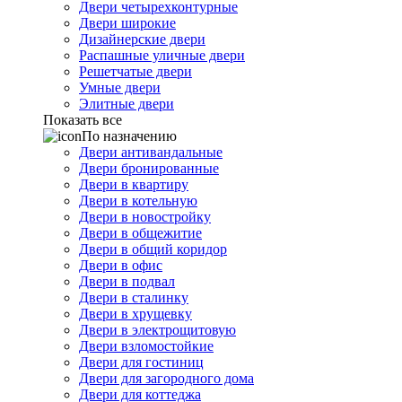
Двери четырехконтурные
Двери широкие
Дизайнерские двери
Распашные уличные двери
Решетчатые двери
Умные двери
Элитные двери
Показать все
По назначению
Двери антивандальные
Двери бронированные
Двери в квартиру
Двери в котельную
Двери в новостройку
Двери в общежитие
Двери в общий коридор
Двери в офис
Двери в подвал
Двери в сталинку
Двери в хрущевку
Двери в электрощитовую
Двери взломостойкие
Двери для гостиниц
Двери для загородного дома
Двери для коттеджа