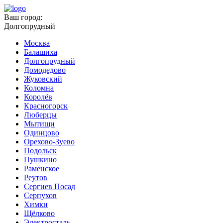
Ваш город:
Долгопрудный
Москва
Балашиха
Долгопрудный
Домодедово
Жуковский
Коломна
Королёв
Красногорск
Люберцы
Мытищи
Одинцово
Орехово-Зуево
Подольск
Пушкино
Раменское
Реутов
Сергиев Посад
Серпухов
Химки
Щёлково
Электросталь