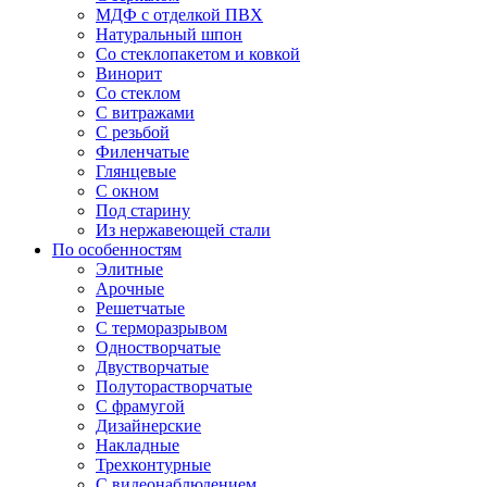
МДФ с отделкой ПВХ
Натуральный шпон
Со стеклопакетом и ковкой
Винорит
Со стеклом
С витражами
С резьбой
Филенчатые
Глянцевые
С окном
Под старину
Из нержавеющей стали
По особенностям
Элитные
Арочные
Решетчатые
С терморазрывом
Одностворчатые
Двустворчатые
Полуторастворчатые
С фрамугой
Дизайнерские
Накладные
Трехконтурные
С видеонаблюдением