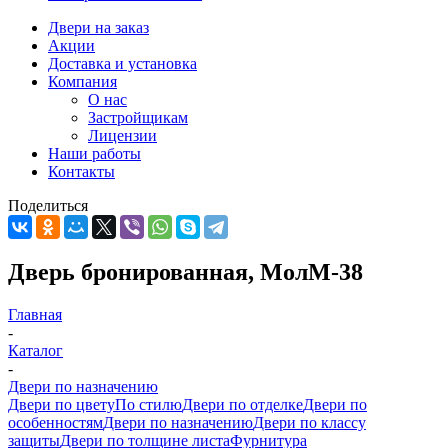
Двери на заказ
Акции
Доставка и установка
Компания
О нас
Застройщикам
Лицензии
Наши работы
Контакты
Поделиться
Дверь бронированная, МолМ-38
Главная
-
Каталог
-
Двери по назначению
Двери по цвету
По стилю
Двери по отделке
Двери по
особенностям
Двери по назначению
Двери по классу
защиты
Двери по толщине листа
Фурнитура