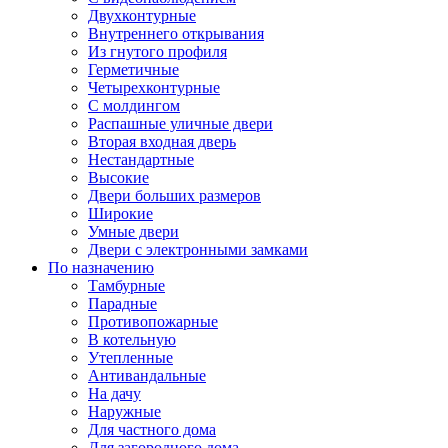
Двухконтурные
Внутреннего открывания
Из гнутого профиля
Герметичные
Четырехконтурные
С молдингом
Распашные уличные двери
Вторая входная дверь
Нестандартные
Высокие
Двери больших размеров
Широкие
Умные двери
Двери с электронными замками
По назначению
Тамбурные
Парадные
Противопожарные
В котельную
Утепленные
Антивандальные
На дачу
Наружные
Для частного дома
Для загородного дома