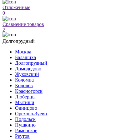
Отложенные
0
Сравнение товаров
2
Долгопрудный
Москва
Балашиха
Долгопрудный
Домодедово
Жуковский
Коломна
Королёв
Красногорск
Люберцы
Мытищи
Одинцово
Орехово-Зуево
Подольск
Пушкино
Раменское
Реутов