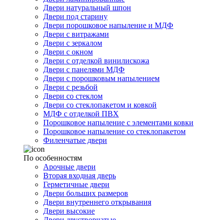
Двери натуральный шпон
Двери под старину
Двери порошковое напыление и МДФ
Двери с витражами
Двери с зеркалом
Двери с окном
Двери с отделкой винилискожа
Двери с панелями МДФ
Двери с порошковым напылением
Двери с резьбой
Двери со стеклом
Двери со стеклопакетом и ковкой
МДФ с отделкой ПВХ
Порошковое напыление с элементами ковки
Порошковое напыление со стеклопакетом
Филенчатые двери
По особенностям
Арочные двери
Вторая входная дверь
Герметичные двери
Двери больших размеров
Двери внутреннего открывания
Двери высокие
Двери двустворчатые