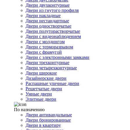
Двери двухконтурные
Двери из гнутого профиля
Двери накладные
Двери нестандартные
Двери одностворчатые
Двери полуторастворчатые
Двери с видеонаблюдением
Двери с молдингом
Двери с терморазрывом
Двери с фрамугой
Двери с электронными замками
Двери трехконтурные
Двери четырехконтурные
Двери широкие
Дизайнерские двери
Распашные уличные двери
Решетчатые двери
Умные двери
Элитные двери
По назначению
Двери антивандальные
Двери бронированные
Двери в квартиру