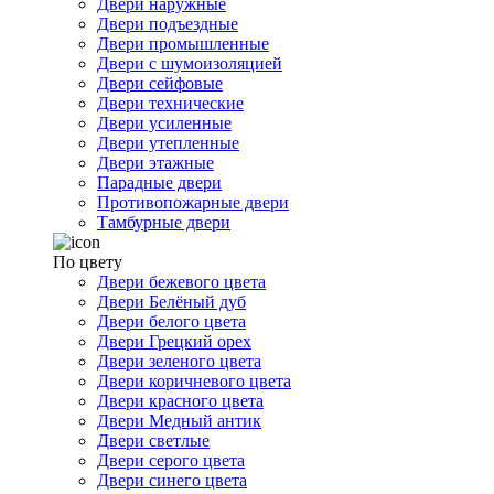
Двери наружные
Двери подъездные
Двери промышленные
Двери с шумоизоляцией
Двери сейфовые
Двери технические
Двери усиленные
Двери утепленные
Двери этажные
Парадные двери
Противопожарные двери
Тамбурные двери
По цвету
Двери бежевого цвета
Двери Белёный дуб
Двери белого цвета
Двери Грецкий орех
Двери зеленого цвета
Двери коричневого цвета
Двери красного цвета
Двери Медный антик
Двери светлые
Двери серого цвета
Двери синего цвета