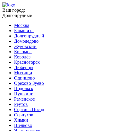
Ваш город:
Долгопрудный
Москва
Балашиха
Долгопрудный
Домодедово
Жуковский
Коломна
Королёв
Красногорск
Люберцы
Мытищи
Одинцово
Орехово-Зуево
Подольск
Пушкино
Раменское
Реутов
Сергиев Посад
Серпухов
Химки
Щёлково
Электросталь