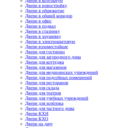
Двери в котельную
Двери в новостройку
Двери в общежитие
Двери в общий коридор
Двери в офис
Двери в подвал
Двери в сталинку
Двери в хрущевку
Двери в электрощитовую
Двери взломостойкие
Двери для гостиниц
Двери для загородного дома
Двери для коттеджа
Двери для магазинов
Двери для медицинских учреждений
Двери для подсобных помещений
Двери для ресторанов
Двери для склада
Двери для театров
Двери для учебных учреждений
Двери для хозблока
Двери для частного дома
Двери КХН
Двери КХО
Двери на дачу