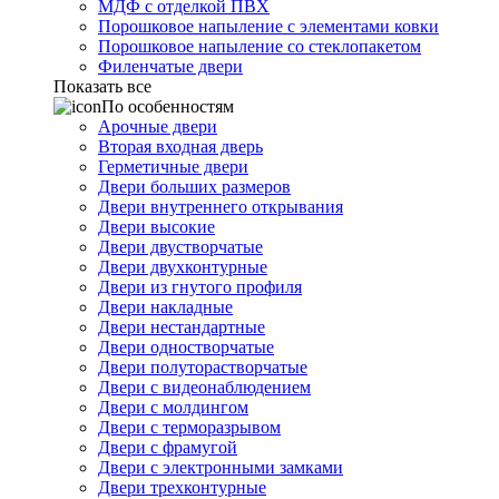
МДФ с отделкой ПВХ
Порошковое напыление с элементами ковки
Порошковое напыление со стеклопакетом
Филенчатые двери
Показать все
По особенностям
Арочные двери
Вторая входная дверь
Герметичные двери
Двери больших размеров
Двери внутреннего открывания
Двери высокие
Двери двустворчатые
Двери двухконтурные
Двери из гнутого профиля
Двери накладные
Двери нестандартные
Двери одностворчатые
Двери полуторастворчатые
Двери с видеонаблюдением
Двери с молдингом
Двери с терморазрывом
Двери с фрамугой
Двери с электронными замками
Двери трехконтурные