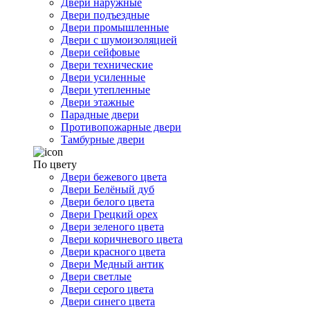
Двери наружные
Двери подъездные
Двери промышленные
Двери с шумоизоляцией
Двери сейфовые
Двери технические
Двери усиленные
Двери утепленные
Двери этажные
Парадные двери
Противопожарные двери
Тамбурные двери
По цвету
Двери бежевого цвета
Двери Белёный дуб
Двери белого цвета
Двери Грецкий орех
Двери зеленого цвета
Двери коричневого цвета
Двери красного цвета
Двери Медный антик
Двери светлые
Двери серого цвета
Двери синего цвета