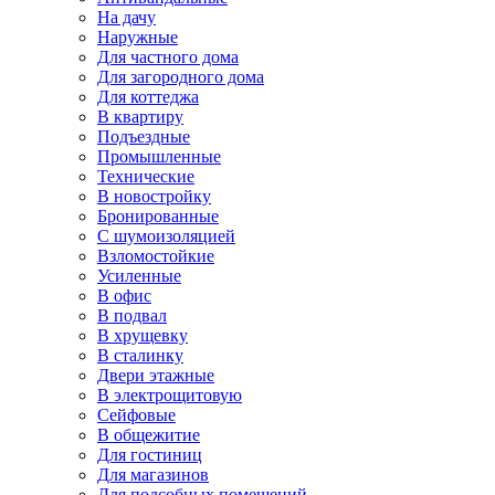
На дачу
Наружные
Для частного дома
Для загородного дома
Для коттеджа
В квартиру
Подъездные
Промышленные
Технические
В новостройку
Бронированные
С шумоизоляцией
Взломостойкие
Усиленные
В офис
В подвал
В хрущевку
В сталинку
Двери этажные
В электрощитовую
Сейфовые
В общежитие
Для гостиниц
Для магазинов
Для подсобных помещений