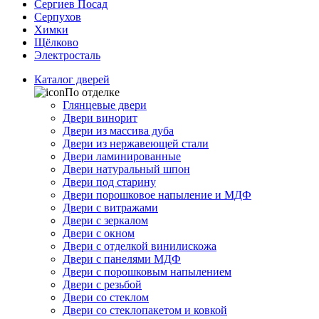
Сергиев Посад
Серпухов
Химки
Щёлково
Электросталь
Каталог дверей
По отделке
Глянцевые двери
Двери винорит
Двери из массива дуба
Двери из нержавеющей стали
Двери ламинированные
Двери натуральный шпон
Двери под старину
Двери порошковое напыление и МДФ
Двери с витражами
Двери с зеркалом
Двери с окном
Двери с отделкой винилискожа
Двери с панелями МДФ
Двери с порошковым напылением
Двери с резьбой
Двери со стеклом
Двери со стеклопакетом и ковкой