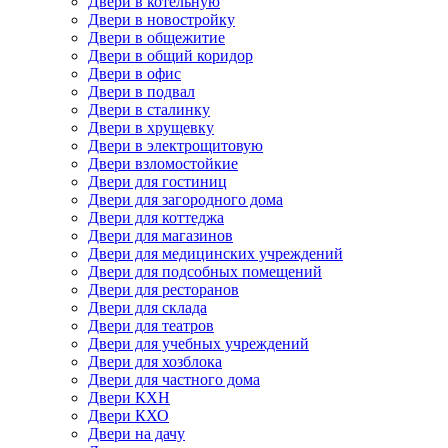
Двери в котельную
Двери в новостройку
Двери в общежитие
Двери в общий коридор
Двери в офис
Двери в подвал
Двери в сталинку
Двери в хрущевку
Двери в электрощитовую
Двери взломостойкие
Двери для гостиниц
Двери для загородного дома
Двери для коттеджа
Двери для магазинов
Двери для медицинских учреждений
Двери для подсобных помещений
Двери для ресторанов
Двери для склада
Двери для театров
Двери для учебных учреждений
Двери для хозблока
Двери для частного дома
Двери КХН
Двери КХО
Двери на дачу