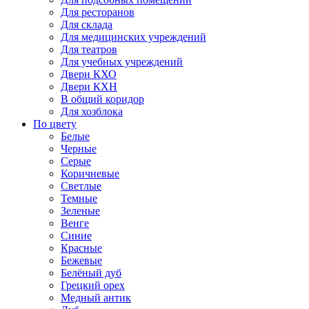
Для ресторанов
Для склада
Для медицинских учреждений
Для театров
Для учебных учреждений
Двери КХО
Двери КХН
В общий коридор
Для хозблока
По цвету
Белые
Черные
Серые
Коричневые
Светлые
Темные
Зеленые
Венге
Синие
Красные
Бежевые
Белёный дуб
Грецкий орех
Медный антик