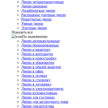
Двери четырехконтурные
Двери широкие
Дизайнерские двери
Распашные уличные двери
Решетчатые двери
Умные двери
Элитные двери
Показать все
По назначению
Двери антивандальные
Двери бронированные
Двери в квартиру
Двери в котельную
Двери в новостройку
Двери в общежитие
Двери в общий коридор
Двери в офис
Двери в подвал
Двери в сталинку
Двери в хрущевку
Двери в электрощитовую
Двери взломостойкие
Двери для гостиниц
Двери для загородного дома
Двери для коттеджа