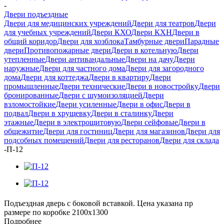
-
Двери подъездные
Двери для медицинских учреждений
Двери для театров
Двери
для учебных учреждений
Двери КХО
Двери КХН
Двери в
общий коридор
Двери для хозблока
Тамбурные двери
Парадные
двери
Противопожарные двери
Двери в котельную
Двери
утепленные
Двери антивандальные
Двери на дачу
Двери
наружные
Двери для частного дома
Двери для загородного
дома
Двери для коттеджа
Двери в квартиру
Двери
промышленные
Двери технические
Двери в новостройку
Двери
бронированные
Двери с шумоизоляцией
Двери
взломостойкие
Двери усиленные
Двери в офис
Двери в
подвал
Двери в хрущевку
Двери в сталинку
Двери
этажные
Двери в электрощитовую
Двери сейфовые
Двери в
общежитие
Двери для гостиниц
Двери для магазинов
Двери для
подсобных помещений
Двери для ресторанов
Двери для склада
-
П-12
Подъездная дверь с боковой вставкой. Цена указана пр
размере по коробке 2100х1300
Подробнее