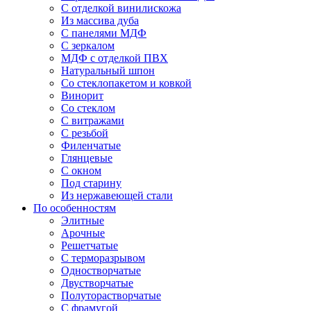
С отделкой винилискожа
Из массива дуба
С панелями МДФ
С зеркалом
МДФ с отделкой ПВХ
Натуральный шпон
Со стеклопакетом и ковкой
Винорит
Со стеклом
С витражами
С резьбой
Филенчатые
Глянцевые
С окном
Под старину
Из нержавеющей стали
По особенностям
Элитные
Арочные
Решетчатые
С терморазрывом
Одностворчатые
Двустворчатые
Полуторастворчатые
С фрамугой