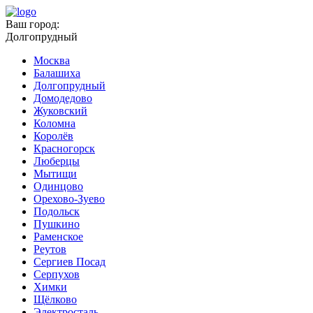
Ваш город:
Долгопрудный
Москва
Балашиха
Долгопрудный
Домодедово
Жуковский
Коломна
Королёв
Красногорск
Люберцы
Мытищи
Одинцово
Орехово-Зуево
Подольск
Пушкино
Раменское
Реутов
Сергиев Посад
Серпухов
Химки
Щёлково
Электросталь