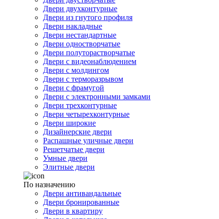
Двери двухконтурные
Двери из гнутого профиля
Двери накладные
Двери нестандартные
Двери одностворчатые
Двери полуторастворчатые
Двери с видеонаблюдением
Двери с молдингом
Двери с терморазрывом
Двери с фрамугой
Двери с электронными замками
Двери трехконтурные
Двери четырехконтурные
Двери широкие
Дизайнерские двери
Распашные уличные двери
Решетчатые двери
Умные двери
Элитные двери
По назначению
Двери антивандальные
Двери бронированные
Двери в квартиру