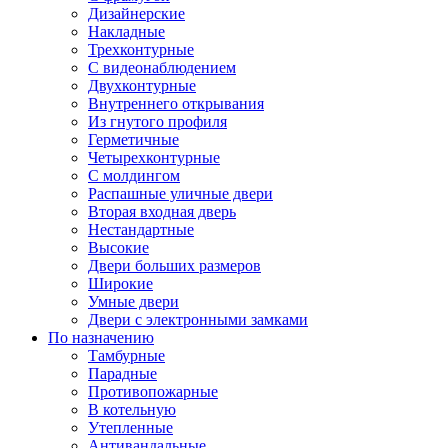
Дизайнерские
Накладные
Трехконтурные
С видеонаблюдением
Двухконтурные
Внутреннего открывания
Из гнутого профиля
Герметичные
Четырехконтурные
С молдингом
Распашные уличные двери
Вторая входная дверь
Нестандартные
Высокие
Двери больших размеров
Широкие
Умные двери
Двери с электронными замками
По назначению
Тамбурные
Парадные
Противопожарные
В котельную
Утепленные
Антивандальные