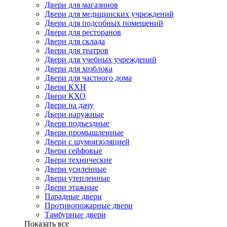
Двери для магазинов
Двери для медицинских учреждений
Двери для подсобных помещений
Двери для ресторанов
Двери для склада
Двери для театров
Двери для учебных учреждений
Двери для хозблока
Двери для частного дома
Двери КХН
Двери КХО
Двери на дачу
Двери наружные
Двери подъездные
Двери промышленные
Двери с шумоизоляцией
Двери сейфовые
Двери технические
Двери усиленные
Двери утепленные
Двери этажные
Парадные двери
Противопожарные двери
Тамбурные двери
Показать все