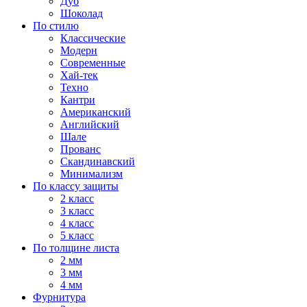
Дуб
Шоколад
По стилю
Классические
Модерн
Современные
Хай-тек
Техно
Кантри
Американский
Английский
Шале
Прованс
Скандинавский
Минимализм
По классу защиты
2 класс
3 класс
4 класс
5 класс
По толщине листа
2 мм
3 мм
4 мм
Фурнитура