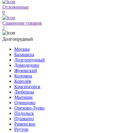
Отложенные
0
Сравнение товаров
2
Долгопрудный
Москва
Балашиха
Долгопрудный
Домодедово
Жуковский
Коломна
Королёв
Красногорск
Люберцы
Мытищи
Одинцово
Орехово-Зуево
Подольск
Пушкино
Раменское
Реутов