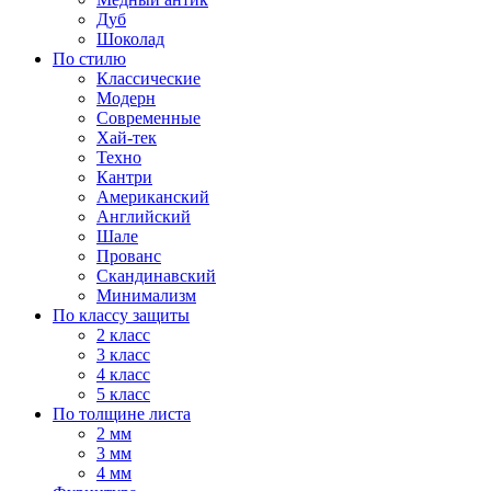
Дуб
Шоколад
По стилю
Классические
Модерн
Современные
Хай-тек
Техно
Кантри
Американский
Английский
Шале
Прованс
Скандинавский
Минимализм
По классу защиты
2 класс
3 класс
4 класс
5 класс
По толщине листа
2 мм
3 мм
4 мм