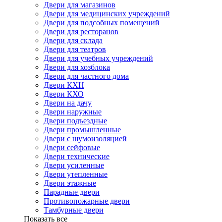
Двери для магазинов
Двери для медицинских учреждений
Двери для подсобных помещений
Двери для ресторанов
Двери для склада
Двери для театров
Двери для учебных учреждений
Двери для хозблока
Двери для частного дома
Двери КХН
Двери КХО
Двери на дачу
Двери наружные
Двери подъездные
Двери промышленные
Двери с шумоизоляцией
Двери сейфовые
Двери технические
Двери усиленные
Двери утепленные
Двери этажные
Парадные двери
Противопожарные двери
Тамбурные двери
Показать все