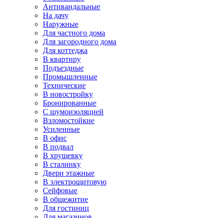
Антивандальные
На дачу
Наружные
Для частного дома
Для загородного дома
Для коттеджа
В квартиру
Подъездные
Промышленные
Технические
В новостройку
Бронированные
С шумоизоляцией
Взломостойкие
Усиленные
В офис
В подвал
В хрущевку
В сталинку
Двери этажные
В электрощитовую
Сейфовые
В общежитие
Для гостиниц
Для магазинов