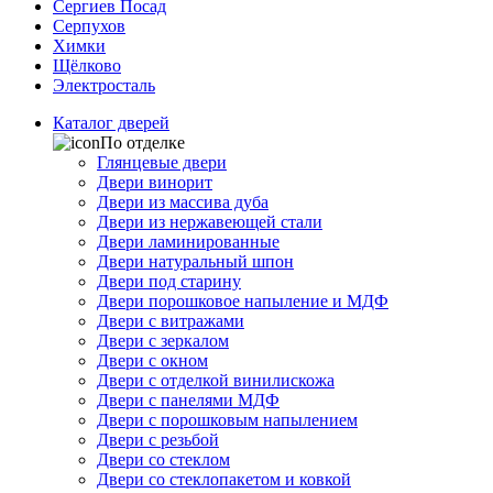
Сергиев Посад
Серпухов
Химки
Щёлково
Электросталь
Каталог дверей
По отделке
Глянцевые двери
Двери винорит
Двери из массива дуба
Двери из нержавеющей стали
Двери ламинированные
Двери натуральный шпон
Двери под старину
Двери порошковое напыление и МДФ
Двери с витражами
Двери с зеркалом
Двери с окном
Двери с отделкой винилискожа
Двери с панелями МДФ
Двери с порошковым напылением
Двери с резьбой
Двери со стеклом
Двери со стеклопакетом и ковкой