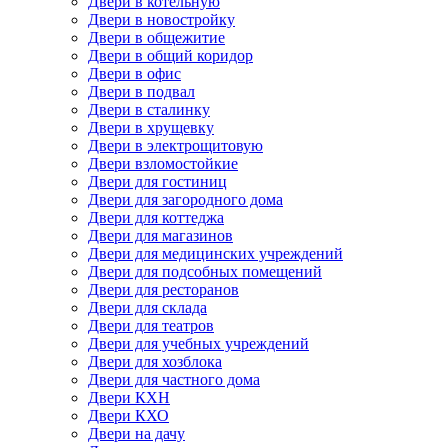
Двери в котельную
Двери в новостройку
Двери в общежитие
Двери в общий коридор
Двери в офис
Двери в подвал
Двери в сталинку
Двери в хрущевку
Двери в электрощитовую
Двери взломостойкие
Двери для гостиниц
Двери для загородного дома
Двери для коттеджа
Двери для магазинов
Двери для медицинских учреждений
Двери для подсобных помещений
Двери для ресторанов
Двери для склада
Двери для театров
Двери для учебных учреждений
Двери для хозблока
Двери для частного дома
Двери КХН
Двери КХО
Двери на дачу