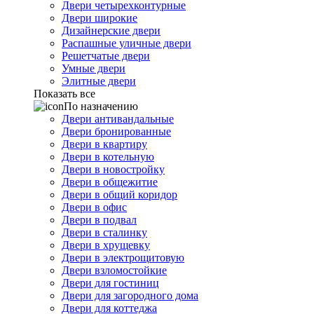
Двери четырехконтурные
Двери широкие
Дизайнерские двери
Распашные уличные двери
Решетчатые двери
Умные двери
Элитные двери
Показать все
По назначению
Двери антивандальные
Двери бронированные
Двери в квартиру
Двери в котельную
Двери в новостройку
Двери в общежитие
Двери в общий коридор
Двери в офис
Двери в подвал
Двери в сталинку
Двери в хрущевку
Двери в электрощитовую
Двери взломостойкие
Двери для гостиниц
Двери для загородного дома
Двери для коттеджа