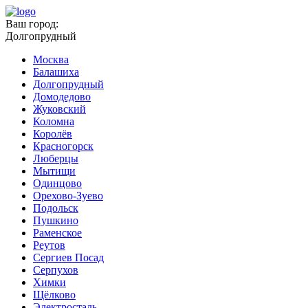
Ваш город:
Долгопрудный
Москва
Балашиха
Долгопрудный
Домодедово
Жуковский
Коломна
Королёв
Красногорск
Люберцы
Мытищи
Одинцово
Орехово-Зуево
Подольск
Пушкино
Раменское
Реутов
Сергиев Посад
Серпухов
Химки
Щёлково
Электросталь