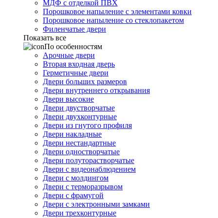
МДФ с отделкой ПВХ
Порошковое напыление с элементами ковки
Порошковое напыление со стеклопакетом
Филенчатые двери
Показать все
По особенностям
Арочные двери
Вторая входная дверь
Герметичные двери
Двери больших размеров
Двери внутреннего открывания
Двери высокие
Двери двустворчатые
Двери двухконтурные
Двери из гнутого профиля
Двери накладные
Двери нестандартные
Двери одностворчатые
Двери полуторастворчатые
Двери с видеонаблюдением
Двери с молдингом
Двери с терморазрывом
Двери с фрамугой
Двери с электронными замками
Двери трехконтурные