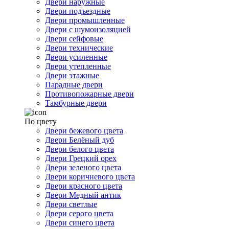
Двери наружные
Двери подъездные
Двери промышленные
Двери с шумоизоляцией
Двери сейфовые
Двери технические
Двери усиленные
Двери утепленные
Двери этажные
Парадные двери
Противопожарные двери
Тамбурные двери
По цвету
Двери бежевого цвета
Двери Белёный дуб
Двери белого цвета
Двери Грецкий орех
Двери зеленого цвета
Двери коричневого цвета
Двери красного цвета
Двери Медный антик
Двери светлые
Двери серого цвета
Двери синего цвета