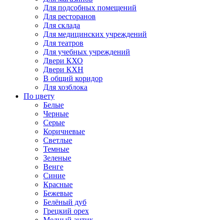
Для подсобных помещений
Для ресторанов
Для склада
Для медицинских учреждений
Для театров
Для учебных учреждений
Двери КХО
Двери КХН
В общий коридор
Для хозблока
По цвету
Белые
Черные
Серые
Коричневые
Светлые
Темные
Зеленые
Венге
Синие
Красные
Бежевые
Белёный дуб
Грецкий орех
Медный антик