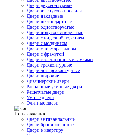
Двери двухконтурные
Двери из гнутого профиля
Двери накладные
Двери нестандартные
Двери одностворчатые
Двери полуторастворчатые
Двери с видеонаблюдением
Двери с молдингом
Двери с терморазрывом
Двери с фрамугой
Двери с электронными замками
Двери трехконтурные
Двери четырехконтурные
Двери широкие
Дизайнерские двери
Распашные уличные двери
Решетчатые двери
Умные двери
Элитные двери
По назначению
Двери антивандальные
Двери бронированные
Двери в квартиру