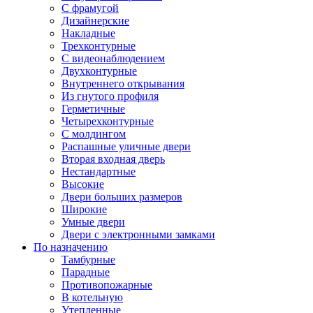
С фрамугой
Дизайнерские
Накладные
Трехконтурные
С видеонаблюдением
Двухконтурные
Внутреннего открывания
Из гнутого профиля
Герметичные
Четырехконтурные
С молдингом
Распашные уличные двери
Вторая входная дверь
Нестандартные
Высокие
Двери больших размеров
Широкие
Умные двери
Двери с электронными замками
По назначению
Тамбурные
Парадные
Противопожарные
В котельную
Утепленные