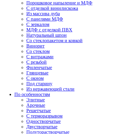
Порошковое напыление и МДФ
С отделкой винилискожа
Из массива дуба
С панелями МДФ
С зеркалом
МДФ с отделкой ПВХ
Натуральный шпон
Со стеклопакетом и ковкой
Винорит
Со стеклом
С витражами
С резьбой
Филенчатые
Глянцевые
С окном
Под старину
Из нержавеющей стали
По особенностям
Элитные
Арочные
Решетчатые
С терморазрывом
Одностворчатые
Двустворчатые
Полуторастворчатые