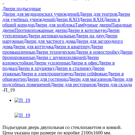
-
Двери подъездные
Двери для медицинских учреждений
Двери для театров
Двери
для учебных учреждений
Двери КХО
Двери КХН
Двери в
общий коридор
Двери для хозблока
Тамбурные двери
Парадные
двери
Противопожарные двери
Двери в котельную
Двери
утепленные
Двери антивандальные
Двери на дачу
Двери
наружные
Двери для частного дома
Двери для загородного
дома
Двери для коттеджа
Двери в квартиру
Двери
промышленные
Двери технические
Двери в новостройку
Двери
бронированные
Двери с шумоизоляцией
Двери
взломостойкие
Двери усиленные
Двери в офис
Двери в
подвал
Двери в хрущевку
Двери в сталинку
Двери
этажные
Двери в электрощитовую
Двери сейфовые
Двери в
общежитие
Двери для гостиниц
Двери для магазинов
Двери для
подсобных помещений
Двери для ресторанов
Двери для склада
-
П_19
Подъездная дверь двупольная со стеклопакетом и ковкой.
Цена указана при размере по коробке 2100х1600 мм.