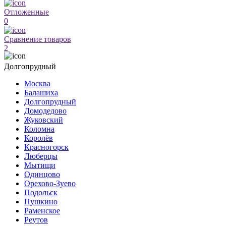
Отложенные
0
Сравнение товаров
2
Долгопрудный
Москва
Балашиха
Долгопрудный
Домодедово
Жуковский
Коломна
Королёв
Красногорск
Люберцы
Мытищи
Одинцово
Орехово-Зуево
Подольск
Пушкино
Раменское
Реутов