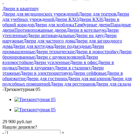
-
Двери в квартиру
Двери для медицинских учреждений
Двери для театров
Двери
для учебных учреждений
Двери КХО
Двери КХН
Двери в
общий коридор
Двери для хозблока
Тамбурные двери
Парадные
двери
Противопожарные двери
Двери в котельную
Двери
утепленные
Двери антивандальные
Двери на дачу
Двери
наружные
Двери для частного дома
Двери для загородного
дома
Двери для коттеджа
Двери подъездные
Двери
промышленные
Двери технические
Двери в новостройку
Двери
бронированные
Двери с шумоизоляцией
Двери
взломостойкие
Двери усиленные
Двери в офис
Двери в
подвал
Двери в хрущевку
Двери в сталинку
Двери
этажные
Двери в электрощитовую
Двери сейфовые
Двери в
общежитие
Двери для гостиниц
Двери для магазинов
Двери для
подсобных помещений
Двери для ресторанов
Двери для склада
-
Трехконтурная 05
29 900
руб.
/шт
Нашли дешевле?
-
+