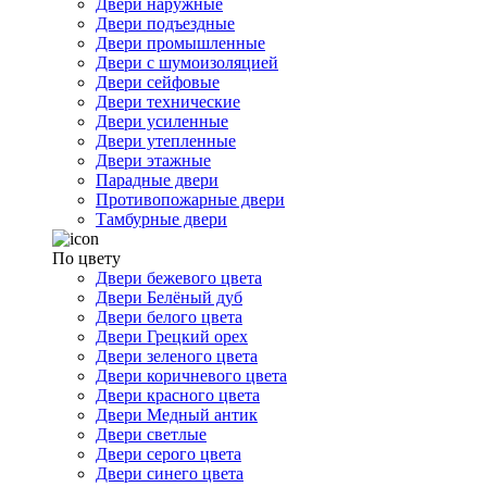
Двери наружные
Двери подъездные
Двери промышленные
Двери с шумоизоляцией
Двери сейфовые
Двери технические
Двери усиленные
Двери утепленные
Двери этажные
Парадные двери
Противопожарные двери
Тамбурные двери
По цвету
Двери бежевого цвета
Двери Белёный дуб
Двери белого цвета
Двери Грецкий орех
Двери зеленого цвета
Двери коричневого цвета
Двери красного цвета
Двери Медный антик
Двери светлые
Двери серого цвета
Двери синего цвета