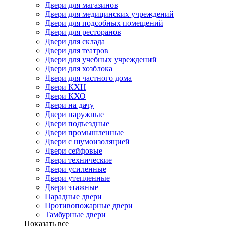
Двери для магазинов
Двери для медицинских учреждений
Двери для подсобных помещений
Двери для ресторанов
Двери для склада
Двери для театров
Двери для учебных учреждений
Двери для хозблока
Двери для частного дома
Двери КХН
Двери КХО
Двери на дачу
Двери наружные
Двери подъездные
Двери промышленные
Двери с шумоизоляцией
Двери сейфовые
Двери технические
Двери усиленные
Двери утепленные
Двери этажные
Парадные двери
Противопожарные двери
Тамбурные двери
Показать все