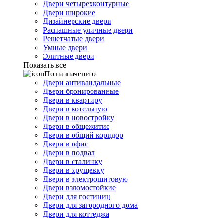
Двери четырехконтурные
Двери широкие
Дизайнерские двери
Распашные уличные двери
Решетчатые двери
Умные двери
Элитные двери
Показать все
По назначению
Двери антивандальные
Двери бронированные
Двери в квартиру
Двери в котельную
Двери в новостройку
Двери в общежитие
Двери в общий коридор
Двери в офис
Двери в подвал
Двери в сталинку
Двери в хрущевку
Двери в электрощитовую
Двери взломостойкие
Двери для гостиниц
Двери для загородного дома
Двери для коттеджа