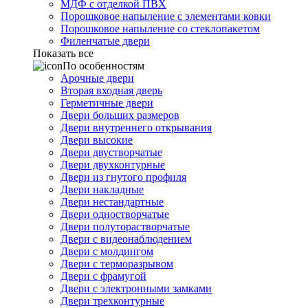
МДФ с отделкой ПВХ
Порошковое напыление с элементами ковки
Порошковое напыление со стеклопакетом
Филенчатые двери
Показать все
По особенностям
Арочные двери
Вторая входная дверь
Герметичные двери
Двери больших размеров
Двери внутреннего открывания
Двери высокие
Двери двустворчатые
Двери двухконтурные
Двери из гнутого профиля
Двери накладные
Двери нестандартные
Двери одностворчатые
Двери полуторастворчатые
Двери с видеонаблюдением
Двери с молдингом
Двери с терморазрывом
Двери с фрамугой
Двери с электронными замками
Двери трехконтурные