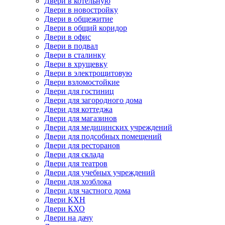
Двери в котельную
Двери в новостройку
Двери в общежитие
Двери в общий коридор
Двери в офис
Двери в подвал
Двери в сталинку
Двери в хрущевку
Двери в электрощитовую
Двери взломостойкие
Двери для гостиниц
Двери для загородного дома
Двери для коттеджа
Двери для магазинов
Двери для медицинских учреждений
Двери для подсобных помещений
Двери для ресторанов
Двери для склада
Двери для театров
Двери для учебных учреждений
Двери для хозблока
Двери для частного дома
Двери КХН
Двери КХО
Двери на дачу