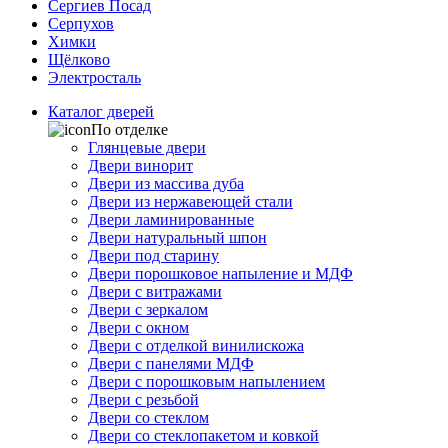
Сергиев Посад
Серпухов
Химки
Щёлково
Электросталь
Каталог дверей
По отделке
Глянцевые двери
Двери винорит
Двери из массива дуба
Двери из нержавеющей стали
Двери ламинированные
Двери натуральный шпон
Двери под старину
Двери порошковое напыление и МДФ
Двери с витражами
Двери с зеркалом
Двери с окном
Двери с отделкой винилискожа
Двери с панелями МДФ
Двери с порошковым напылением
Двери с резьбой
Двери со стеклом
Двери со стеклопакетом и ковкой