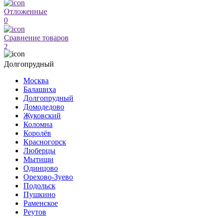
Отложенные
0
Сравнение товаров
2
Долгопрудный
Москва
Балашиха
Долгопрудный
Домодедово
Жуковский
Коломна
Королёв
Красногорск
Люберцы
Мытищи
Одинцово
Орехово-Зуево
Подольск
Пушкино
Раменское
Реутов