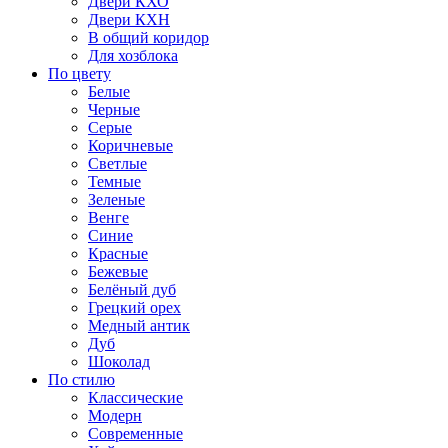
Двери КХО
Двери КХН
В общий коридор
Для хозблока
По цвету
Белые
Черные
Серые
Коричневые
Светлые
Темные
Зеленые
Венге
Синие
Красные
Бежевые
Белёный дуб
Грецкий орех
Медный антик
Дуб
Шоколад
По стилю
Классические
Модерн
Современные