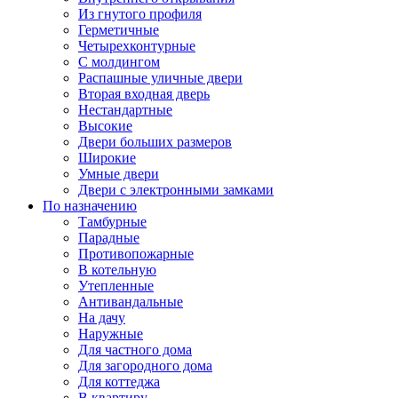
Из гнутого профиля
Герметичные
Четырехконтурные
С молдингом
Распашные уличные двери
Вторая входная дверь
Нестандартные
Высокие
Двери больших размеров
Широкие
Умные двери
Двери с электронными замками
По назначению
Тамбурные
Парадные
Противопожарные
В котельную
Утепленные
Антивандальные
На дачу
Наружные
Для частного дома
Для загородного дома
Для коттеджа
В квартиру