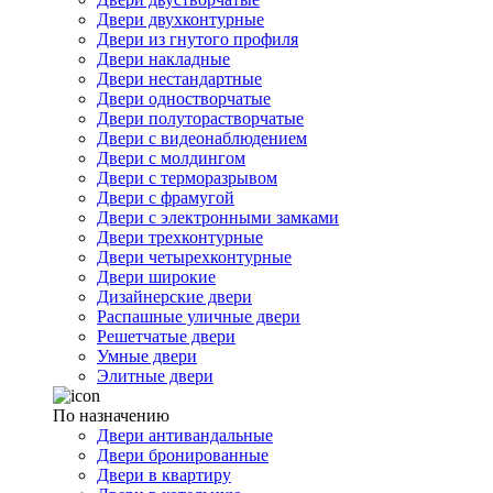
Двери двухконтурные
Двери из гнутого профиля
Двери накладные
Двери нестандартные
Двери одностворчатые
Двери полуторастворчатые
Двери с видеонаблюдением
Двери с молдингом
Двери с терморазрывом
Двери с фрамугой
Двери с электронными замками
Двери трехконтурные
Двери четырехконтурные
Двери широкие
Дизайнерские двери
Распашные уличные двери
Решетчатые двери
Умные двери
Элитные двери
По назначению
Двери антивандальные
Двери бронированные
Двери в квартиру