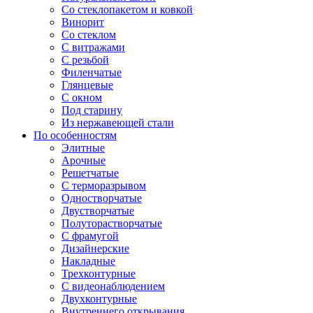
Со стеклопакетом и ковкой
Винорит
Со стеклом
С витражами
С резьбой
Филенчатые
Глянцевые
С окном
Под старину
Из нержавеющей стали
По особенностям
Элитные
Арочные
Решетчатые
С терморазрывом
Одностворчатые
Двустворчатые
Полуторастворчатые
С фрамугой
Дизайнерские
Накладные
Трехконтурные
С видеонаблюдением
Двухконтурные
Внутреннего открывания