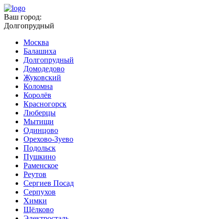
Ваш город:
Долгопрудный
Москва
Балашиха
Долгопрудный
Домодедово
Жуковский
Коломна
Королёв
Красногорск
Люберцы
Мытищи
Одинцово
Орехово-Зуево
Подольск
Пушкино
Раменское
Реутов
Сергиев Посад
Серпухов
Химки
Щёлково
Электросталь