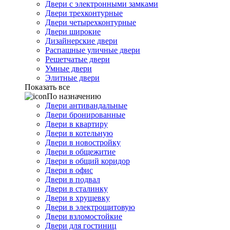
Двери с электронными замками
Двери трехконтурные
Двери четырехконтурные
Двери широкие
Дизайнерские двери
Распашные уличные двери
Решетчатые двери
Умные двери
Элитные двери
Показать все
По назначению
Двери антивандальные
Двери бронированные
Двери в квартиру
Двери в котельную
Двери в новостройку
Двери в общежитие
Двери в общий коридор
Двери в офис
Двери в подвал
Двери в сталинку
Двери в хрущевку
Двери в электрощитовую
Двери взломостойкие
Двери для гостиниц