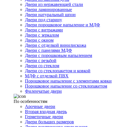
Двери из нержавеющей стали
Двери ламинированные
Двери натуральный шпон
Двери под старину
Двери порошковое напыление и МДФ
Двери с витражами
Двери с зеркалом
Двери с окном
Двери с отделкой винилискожа
Двери с панелями МДФ
Двери с порошковым напылением
Двери с резьбой
Двери со стеклом
Двери со стеклопакетом и ковкой
МДФ с отделкой ПВХ
Порошковое напыление с элементами ковки
Порошковое напыление со стеклопакетом
Филенчатые двери
По особенностям
Арочные двери
Вторая входная дверь
Герметичные двери
Двери больших размеров
Двери внутреннего открывания