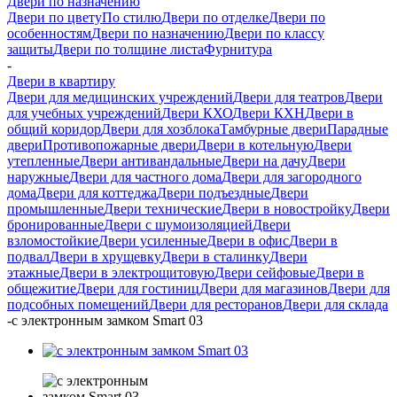
Двери по назначению
Двери по цвету
По стилю
Двери по отделке
Двери по
особенностям
Двери по назначению
Двери по классу
защиты
Двери по толщине листа
Фурнитура
-
Двери в квартиру
Двери для медицинских учреждений
Двери для театров
Двери
для учебных учреждений
Двери КХО
Двери КХН
Двери в
общий коридор
Двери для хозблока
Тамбурные двери
Парадные
двери
Противопожарные двери
Двери в котельную
Двери
утепленные
Двери антивандальные
Двери на дачу
Двери
наружные
Двери для частного дома
Двери для загородного
дома
Двери для коттеджа
Двери подъездные
Двери
промышленные
Двери технические
Двери в новостройку
Двери
бронированные
Двери с шумоизоляцией
Двери
взломостойкие
Двери усиленные
Двери в офис
Двери в
подвал
Двери в хрущевку
Двери в сталинку
Двери
этажные
Двери в электрощитовую
Двери сейфовые
Двери в
общежитие
Двери для гостиниц
Двери для магазинов
Двери для
подсобных помещений
Двери для ресторанов
Двери для склада
-
с электронным замком Smart 03