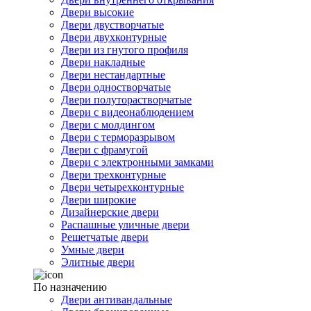
Двери высокие
Двери двустворчатые
Двери двухконтурные
Двери из гнутого профиля
Двери накладные
Двери нестандартные
Двери одностворчатые
Двери полуторастворчатые
Двери с видеонаблюдением
Двери с молдингом
Двери с терморазрывом
Двери с фрамугой
Двери с электронными замками
Двери трехконтурные
Двери четырехконтурные
Двери широкие
Дизайнерские двери
Распашные уличные двери
Решетчатые двери
Умные двери
Элитные двери
По назначению
Двери антивандальные