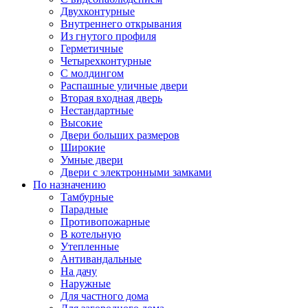
Двухконтурные
Внутреннего открывания
Из гнутого профиля
Герметичные
Четырехконтурные
С молдингом
Распашные уличные двери
Вторая входная дверь
Нестандартные
Высокие
Двери больших размеров
Широкие
Умные двери
Двери с электронными замками
По назначению
Тамбурные
Парадные
Противопожарные
В котельную
Утепленные
Антивандальные
На дачу
Наружные
Для частного дома