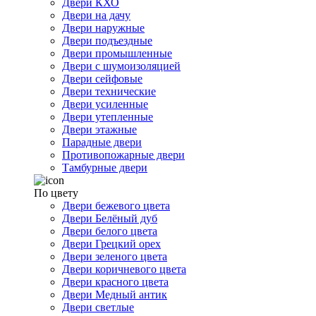
Двери КХО
Двери на дачу
Двери наружные
Двери подъездные
Двери промышленные
Двери с шумоизоляцией
Двери сейфовые
Двери технические
Двери усиленные
Двери утепленные
Двери этажные
Парадные двери
Противопожарные двери
Тамбурные двери
По цвету
Двери бежевого цвета
Двери Белёный дуб
Двери белого цвета
Двери Грецкий орех
Двери зеленого цвета
Двери коричневого цвета
Двери красного цвета
Двери Медный антик
Двери светлые