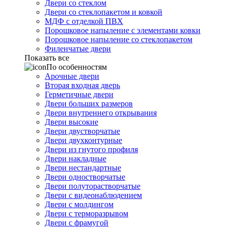
Двери со стеклом
Двери со стеклопакетом и ковкой
МДФ с отделкой ПВХ
Порошковое напыление с элементами ковки
Порошковое напыление со стеклопакетом
Филенчатые двери
Показать все
По особенностям
Арочные двери
Вторая входная дверь
Герметичные двери
Двери больших размеров
Двери внутреннего открывания
Двери высокие
Двери двустворчатые
Двери двухконтурные
Двери из гнутого профиля
Двери накладные
Двери нестандартные
Двери одностворчатые
Двери полуторастворчатые
Двери с видеонаблюдением
Двери с молдингом
Двери с терморазрывом
Двери с фрамугой