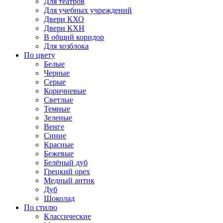
Для театров
Для учебных учреждений
Двери КХО
Двери КХН
В общий коридор
Для хозблока
По цвету
Белые
Черные
Серые
Коричневые
Светлые
Темные
Зеленые
Венге
Синие
Красные
Бежевые
Белёный дуб
Грецкий орех
Медный антик
Дуб
Шоколад
По стилю
Классические