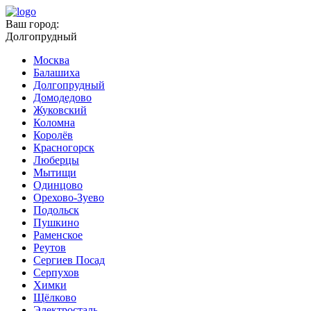
Ваш город:
Долгопрудный
Москва
Балашиха
Долгопрудный
Домодедово
Жуковский
Коломна
Королёв
Красногорск
Люберцы
Мытищи
Одинцово
Орехово-Зуево
Подольск
Пушкино
Раменское
Реутов
Сергиев Посад
Серпухов
Химки
Щёлково
Электросталь