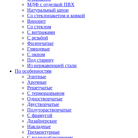
МДФ с отделкой ПВХ
Натуральный шпон
Со стеклопакетом и ковкой
Винорит
Со стеклом
С витражами
С резьбой
Филенчатые
Глянцевые
С окном
Под старину
Из нержавеющей стали
По особенностям
Элитные
Арочные
Решетчатые
С терморазрывом
Одностворчатые
Двустворчатые
Полуторастворчатые
С фрамугой
Дизайнерские
Накладные
Трехконтурные
С видеонаблюдением