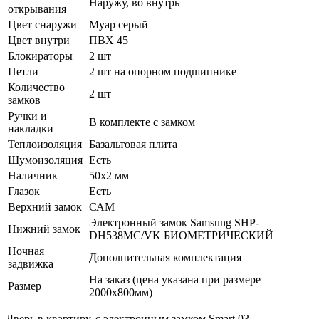
Наружу, во внутрь
открывания
Цвет снаружи
Муар серый
Цвет внутри
ПВХ 45
Блокираторы
2 шт
Петли
2 шт на опорном подшипнике
Количество
2 шт
замков
Ручки и
В комплекте с замком
накладки
Теплоизоляция
Базальтовая плита
Шумоизоляция
Есть
Наличник
50х2 мм
Глазок
Есть
Верхний замок
САМ
Электронный замок Samsung SHP-
Нижний замок
DH538MC/VK БИОМЕТРИЧЕСКИЙ
Ночная
Дополнительная комплектация
задвижка
На заказ (цена указана при размере
Размер
2000х800мм)
Дверь в квартиру, с электронным замком Smart 03