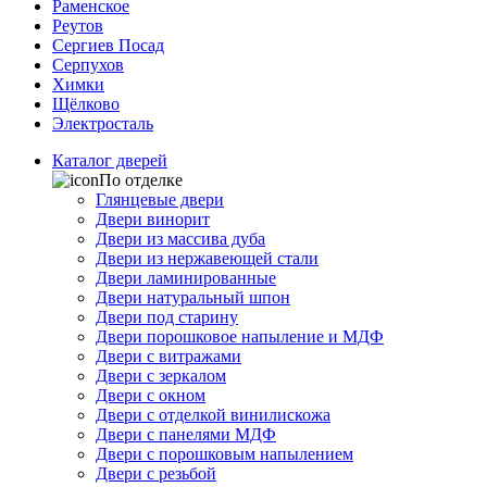
Раменское
Реутов
Сергиев Посад
Серпухов
Химки
Щёлково
Электросталь
Каталог дверей
По отделке
Глянцевые двери
Двери винорит
Двери из массива дуба
Двери из нержавеющей стали
Двери ламинированные
Двери натуральный шпон
Двери под старину
Двери порошковое напыление и МДФ
Двери с витражами
Двери с зеркалом
Двери с окном
Двери с отделкой винилискожа
Двери с панелями МДФ
Двери с порошковым напылением
Двери с резьбой