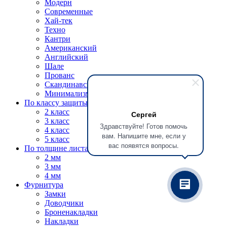
Модерн
Современные
Хай-тек
Техно
Кантри
Американский
Английский
Шале
Прованс
Скандинавский
Минимализм
По классу защиты
2 класс
Сергей
3 класс
Здравствуйте! Готов помочь
4 класс
вам. Напишите мне, если у
5 класс
вас появятся вопросы.
По толщине листа
2 мм
3 мм
4 мм
Фурнитура
Замки
Доводчики
Броненакладки
Накладки