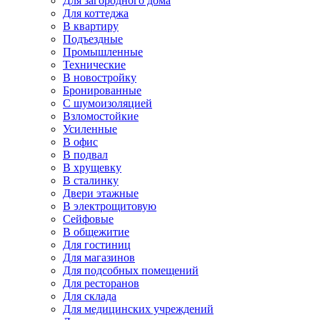
Для загородного дома
Для коттеджа
В квартиру
Подъездные
Промышленные
Технические
В новостройку
Бронированные
С шумоизоляцией
Взломостойкие
Усиленные
В офис
В подвал
В хрущевку
В сталинку
Двери этажные
В электрощитовую
Сейфовые
В общежитие
Для гостиниц
Для магазинов
Для подсобных помещений
Для ресторанов
Для склада
Для медицинских учреждений