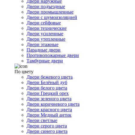
Двери наружные
Двери подъездные
Двери промышленные
Двери с шумоизоляцией
Двери сейфовые
Двери технические
Двери усиленные
Двери утепленные
Двери этажные
Парадные двери
Противопожарные двери
Тамбурные двери
По цвету
Двери бежевого цвета
Двери Белёный дуб
Двери белого цвета
Двери Грецкий орех
Двери зеленого цвета
Двери коричневого цвета
Двери красного цвета
Двери Медный антик
Двери светлые
Двери серого цвета
Двери синего цвета