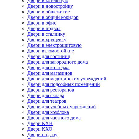
Двери в котельную
Двери в новостройку
Двери в общежитие
Двери в общий коридор
Двери в офис
Двери в подвал
Двери в сталинку
Двери в хрущевку
Двери в электрощитовую
Двери взломостойкие
Двери для гостиниц
Двери для загородного дома
Двери для коттеджа
Двери для магазинов
Двери для медицинских учреждений
Двери для подсобных помещений
Двери для ресторанов
Двери для склада
Двери для театров
Двери для учебных учреждений
Двери для хозблока
Двери для частного дома
Двери КХН
Двери КХО
Двери на дачу