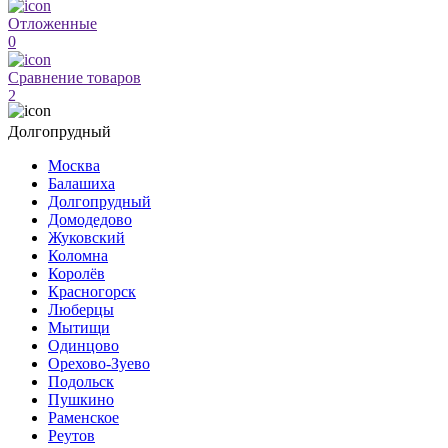
Отложенные
0
Сравнение товаров
2
Долгопрудный
Москва
Балашиха
Долгопрудный
Домодедово
Жуковский
Коломна
Королёв
Красногорск
Люберцы
Мытищи
Одинцово
Орехово-Зуево
Подольск
Пушкино
Раменское
Реутов