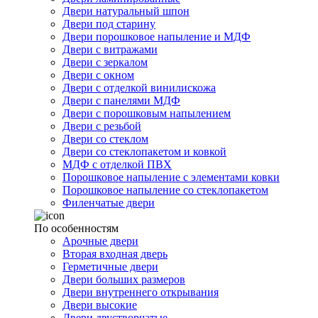
Двери натуральный шпон
Двери под старину
Двери порошковое напыление и МДФ
Двери с витражами
Двери с зеркалом
Двери с окном
Двери с отделкой винилискожа
Двери с панелями МДФ
Двери с порошковым напылением
Двери с резьбой
Двери со стеклом
Двери со стеклопакетом и ковкой
МДФ с отделкой ПВХ
Порошковое напыление с элементами ковки
Порошковое напыление со стеклопакетом
Филенчатые двери
По особенностям
Арочные двери
Вторая входная дверь
Герметичные двери
Двери больших размеров
Двери внутреннего открывания
Двери высокие
Двери двустворчатые