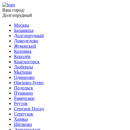
Ваш город:
Долгопрудный
Москва
Балашиха
Долгопрудный
Домодедово
Жуковский
Коломна
Королёв
Красногорск
Люберцы
Мытищи
Одинцово
Орехово-Зуево
Подольск
Пушкино
Раменское
Реутов
Сергиев Посад
Серпухов
Химки
Щёлково
Электросталь