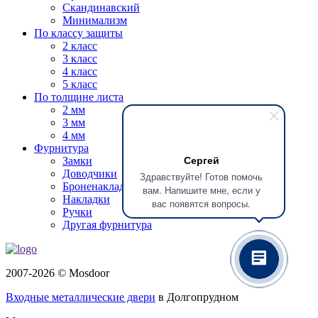
Скандинавский
Минимализм
По классу защиты
2 класс
3 класс
4 класс
5 класс
По толщине листа
2 мм
3 мм
4 мм
Фурнитура
Сергей
Замки
Доводчики
Здравствуйте! Готов помочь
Броненакладки
вам. Напишите мне, если у
Накладки
вас появятся вопросы.
Ручки
Другая фурнитура
2007-2026 © Mosdoor
Входные металлические двери
в Долгопрудном