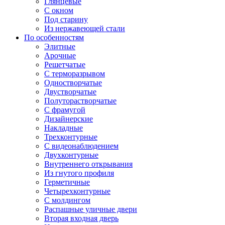
Глянцевые
С окном
Под старину
Из нержавеющей стали
По особенностям
Элитные
Арочные
Решетчатые
С терморазрывом
Одностворчатые
Двустворчатые
Полуторастворчатые
С фрамугой
Дизайнерские
Накладные
Трехконтурные
С видеонаблюдением
Двухконтурные
Внутреннего открывания
Из гнутого профиля
Герметичные
Четырехконтурные
С молдингом
Распашные уличные двери
Вторая входная дверь