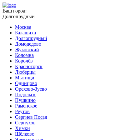
Ваш город:
Долгопрудный
Москва
Балашиха
Долгопрудный
Домодедово
Жуковский
Коломна
Королёв
Красногорск
Люберцы
Мытищи
Одинцово
Орехово-Зуево
Подольск
Пушкино
Раменское
Реутов
Сергиев Посад
Серпухов
Химки
Щёлково
Электросталь