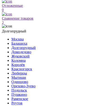
Отложенные
0
Сравнение товаров
2
Долгопрудный
Москва
Балашиха
Долгопрудный
Домодедово
Жуковский
Коломна
Королёв
Красногорск
Люберцы
Мытищи
Одинцово
Орехово-Зуево
Подольск
Пушкино
Раменское
Реутов