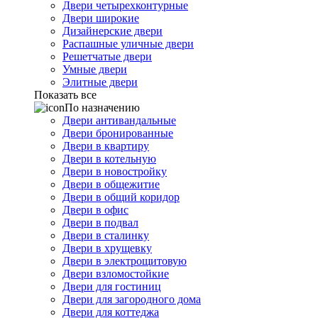
Двери четырехконтурные
Двери широкие
Дизайнерские двери
Распашные уличные двери
Решетчатые двери
Умные двери
Элитные двери
Показать все
По назначению
Двери антивандальные
Двери бронированные
Двери в квартиру
Двери в котельную
Двери в новостройку
Двери в общежитие
Двери в общий коридор
Двери в офис
Двери в подвал
Двери в сталинку
Двери в хрущевку
Двери в электрощитовую
Двери взломостойкие
Двери для гостиниц
Двери для загородного дома
Двери для коттеджа