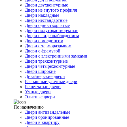
Двери двухконтурные
Двери из гнутого профиля
Двери накладные
Двери нестандартные
Двери одностворчатые
Двери полуторастворчатые
Двери с видеонаблюдением
Двери с молдингом
Двери с терморазрывом
Двери с фрамугой
Двери с электронными замками
Двери трехконтурные
Двери четырехконтурные
Двери широкие
Дизайнерские двери
Распашные уличные двери
Решетчатые двери
Умные двери
Элитные двери
По назначению
Двери антивандальные
Двери бронированные
Двери в квартиру