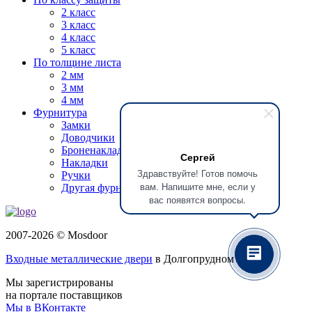
2 класс
3 класс
4 класс
5 класс
По толщине листа
2 мм
3 мм
4 мм
Фурнитура
Замки
Доводчики
Броненакладки
Сергей
Накладки
Здравствуйте! Готов помочь
Ручки
вам. Напишите мне, если у
Другая фурнитура
вас появятся вопросы.
2007-2026 © Mosdoor
Входные металлические двери
в Долгопрудном
Мы зарегистрированы
на портале поставщиков
Мы в ВКонтакте