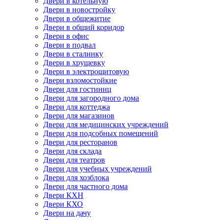
Двери в котельную
Двери в новостройку
Двери в общежитие
Двери в общий коридор
Двери в офис
Двери в подвал
Двери в сталинку
Двери в хрущевку
Двери в электрощитовую
Двери взломостойкие
Двери для гостиниц
Двери для загородного дома
Двери для коттеджа
Двери для магазинов
Двери для медицинских учреждений
Двери для подсобных помещений
Двери для ресторанов
Двери для склада
Двери для театров
Двери для учебных учреждений
Двери для хозблока
Двери для частного дома
Двери КХН
Двери КХО
Двери на дачу