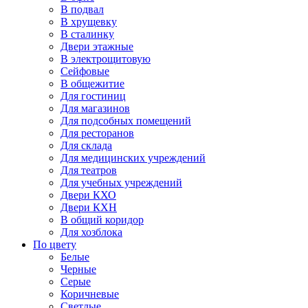
В подвал
В хрущевку
В сталинку
Двери этажные
В электрощитовую
Сейфовые
В общежитие
Для гостиниц
Для магазинов
Для подсобных помещений
Для ресторанов
Для склада
Для медицинских учреждений
Для театров
Для учебных учреждений
Двери КХО
Двери КХН
В общий коридор
Для хозблока
По цвету
Белые
Черные
Серые
Коричневые
Светлые