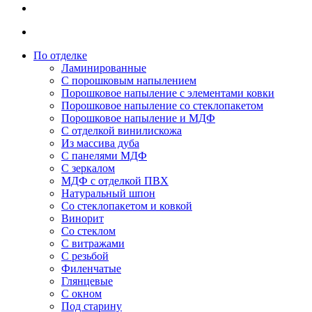
По отделке
Ламинированные
С порошковым напылением
Порошковое напыление с элементами ковки
Порошковое напыление со стеклопакетом
Порошковое напыление и МДФ
С отделкой винилискожа
Из массива дуба
С панелями МДФ
С зеркалом
МДФ с отделкой ПВХ
Натуральный шпон
Со стеклопакетом и ковкой
Винорит
Со стеклом
С витражами
С резьбой
Филенчатые
Глянцевые
С окном
Под старину