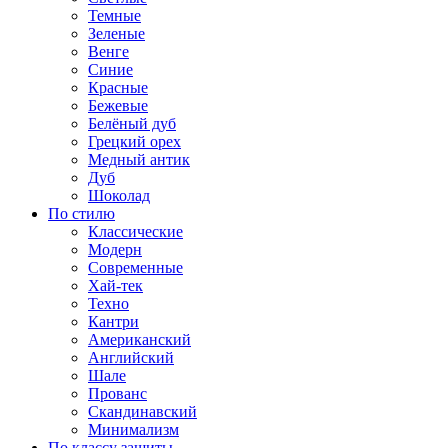
Темные
Зеленые
Венге
Синие
Красные
Бежевые
Белёный дуб
Грецкий орех
Медный антик
Дуб
Шоколад
По стилю
Классические
Модерн
Современные
Хай-тек
Техно
Кантри
Американский
Английский
Шале
Прованс
Скандинавский
Минимализм
По классу защиты