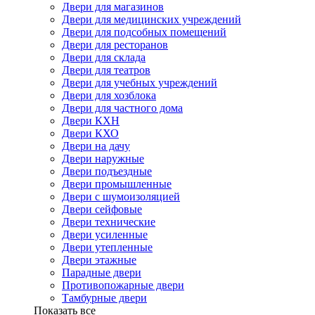
Двери для магазинов
Двери для медицинских учреждений
Двери для подсобных помещений
Двери для ресторанов
Двери для склада
Двери для театров
Двери для учебных учреждений
Двери для хозблока
Двери для частного дома
Двери КХН
Двери КХО
Двери на дачу
Двери наружные
Двери подъездные
Двери промышленные
Двери с шумоизоляцией
Двери сейфовые
Двери технические
Двери усиленные
Двери утепленные
Двери этажные
Парадные двери
Противопожарные двери
Тамбурные двери
Показать все