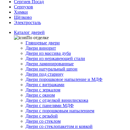
Сергиев Посад
Серпухов
Химки
Щёлково
Электросталь
Каталог дверей
По отделке
Глянцевые двери
Двери винорит
Двери из массива дуба
Двери из нержавеющей стали
Двери ламинированные
Двери натуральный шпон
Двери под старину
Двери порошковое напыление и МДФ
Двери с витражами
Двери с зеркалом
Двери с окном
Двери с отделкой винилискожа
Двери с панелями МДФ
Двери с порошковым напылением
Двери с резьбой
Двери со стеклом
Двери со стеклопакетом и ковкой