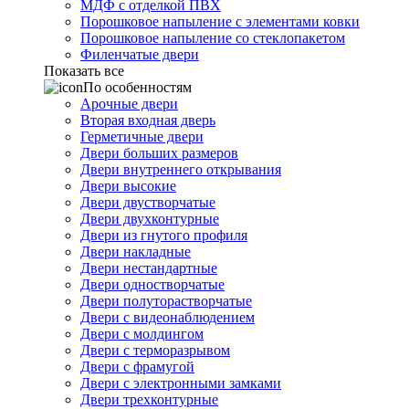
МДФ с отделкой ПВХ
Порошковое напыление с элементами ковки
Порошковое напыление со стеклопакетом
Филенчатые двери
Показать все
По особенностям
Арочные двери
Вторая входная дверь
Герметичные двери
Двери больших размеров
Двери внутреннего открывания
Двери высокие
Двери двустворчатые
Двери двухконтурные
Двери из гнутого профиля
Двери накладные
Двери нестандартные
Двери одностворчатые
Двери полуторастворчатые
Двери с видеонаблюдением
Двери с молдингом
Двери с терморазрывом
Двери с фрамугой
Двери с электронными замками
Двери трехконтурные