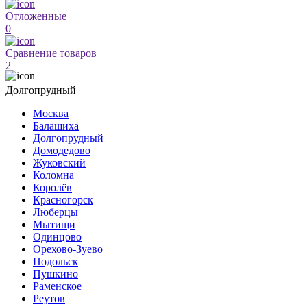
Отложенные
0
Сравнение товаров
2
Долгопрудный
Москва
Балашиха
Долгопрудный
Домодедово
Жуковский
Коломна
Королёв
Красногорск
Люберцы
Мытищи
Одинцово
Орехово-Зуево
Подольск
Пушкино
Раменское
Реутов