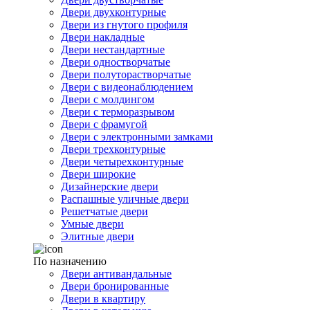
Двери двухконтурные
Двери из гнутого профиля
Двери накладные
Двери нестандартные
Двери одностворчатые
Двери полуторастворчатые
Двери с видеонаблюдением
Двери с молдингом
Двери с терморазрывом
Двери с фрамугой
Двери с электронными замками
Двери трехконтурные
Двери четырехконтурные
Двери широкие
Дизайнерские двери
Распашные уличные двери
Решетчатые двери
Умные двери
Элитные двери
По назначению
Двери антивандальные
Двери бронированные
Двери в квартиру