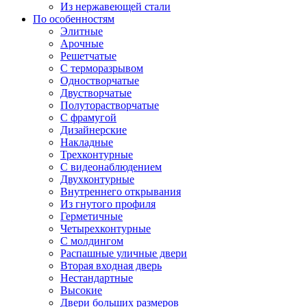
Из нержавеющей стали
По особенностям
Элитные
Арочные
Решетчатые
С терморазрывом
Одностворчатые
Двустворчатые
Полуторастворчатые
С фрамугой
Дизайнерские
Накладные
Трехконтурные
С видеонаблюдением
Двухконтурные
Внутреннего открывания
Из гнутого профиля
Герметичные
Четырехконтурные
С молдингом
Распашные уличные двери
Вторая входная дверь
Нестандартные
Высокие
Двери больших размеров