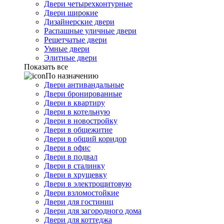
Двери четырехконтурные
Двери широкие
Дизайнерские двери
Распашные уличные двери
Решетчатые двери
Умные двери
Элитные двери
Показать все
По назначению
Двери антивандальные
Двери бронированные
Двери в квартиру
Двери в котельную
Двери в новостройку
Двери в общежитие
Двери в общий коридор
Двери в офис
Двери в подвал
Двери в сталинку
Двери в хрущевку
Двери в электрощитовую
Двери взломостойкие
Двери для гостиниц
Двери для загородного дома
Двери для коттеджа