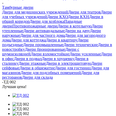
-
Тамбурные двери
Двери для медицинских учреждений
Двери для театров
Двери
для учебных учреждений
Двери КХО
Двери КХН
Двери в
общий коридор
Двери для хозблока
Парадные
двери
Противопожарные двери
Двери в котельную
Двери
утепленные
Двери антивандальные
Двери на дачу
Двери
наружные
Двери для частного дома
Двери для загородного
дома
Двери для коттеджа
Двери в квартиру
Двери
подъездные
Двери промышленные
Двери технические
Двери в
новостройку
Двери бронированные
Двери с
шумоизоляцией
Двери взломостойкие
Двери усиленные
Двери
в офис
Двери в подвал
Двери в хрущевку
Двери в
сталинку
Двери этажные
Двери в электрощитовую
Двери
сейфовые
Двери в общежитие
Двери для гостиниц
Двери для
магазинов
Двери для подсобных помещений
Двери для
ресторанов
Двери для склада
-
ТД 002
Лучшая цена!