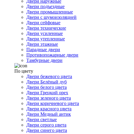
Двери наружные
Двери подъездные
Двери промышленные
Двери с шумоизоляцией
Двери сейфовые
Двери технические
Двери усиленные
Двери утепленные
Двери этажные
Парадные двери
Противопожарные двери
Тамбурные двери
По цвету
Двери бежевого цвета
Двери Белёный дуб
Двери белого цвета
Двери Грецкий орех
Двери зеленого цвета
Двери коричневого цвета
Двери красного цвета
Двери Медный антик
Двери светлые
Двери серого цвета
Двери синего цвета