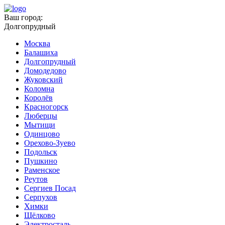
Ваш город:
Долгопрудный
Москва
Балашиха
Долгопрудный
Домодедово
Жуковский
Коломна
Королёв
Красногорск
Люберцы
Мытищи
Одинцово
Орехово-Зуево
Подольск
Пушкино
Раменское
Реутов
Сергиев Посад
Серпухов
Химки
Щёлково
Электросталь