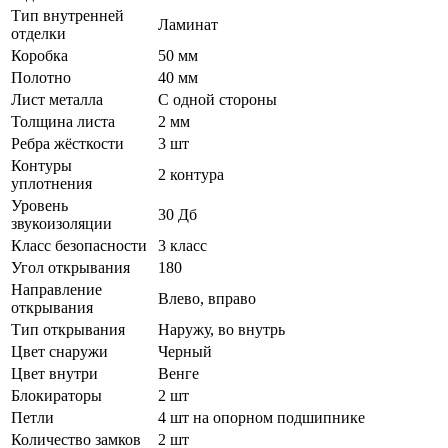
Тип внутренней
Ламинат
отделки
Коробка
50 мм
Полотно
40 мм
Лист металла
С одной стороны
Толщина листа
2 мм
Ребра жёсткости
3 шт
Контуры
2 контура
уплотнения
Уровень
30 Дб
звукоизоляции
Класс безопасности
3 класс
Угол открывания
180
Направление
Влево, вправо
открывания
Тип открывания
Наружу, во внутрь
Цвет снаружи
Черный
Цвет внутри
Венге
Блокираторы
2 шт
Петли
4 шт на опорном подшипнике
Количество замков
2 шт