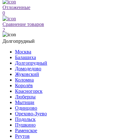
Отложенные
0
Сравнение товаров
2
Долгопрудный
Москва
Балашиха
Долгопрудный
Домодедово
Жуковский
Коломна
Королёв
Красногорск
Люберцы
Мытищи
Одинцово
Орехово-Зуево
Подольск
Пушкино
Раменское
Реутов