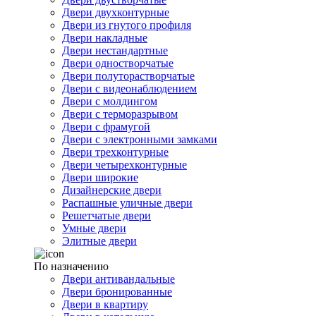
Двери двухконтурные
Двери из гнутого профиля
Двери накладные
Двери нестандартные
Двери одностворчатые
Двери полуторастворчатые
Двери с видеонаблюдением
Двери с молдингом
Двери с терморазрывом
Двери с фрамугой
Двери с электронными замками
Двери трехконтурные
Двери четырехконтурные
Двери широкие
Дизайнерские двери
Распашные уличные двери
Решетчатые двери
Умные двери
Элитные двери
По назначению
Двери антивандальные
Двери бронированные
Двери в квартиру