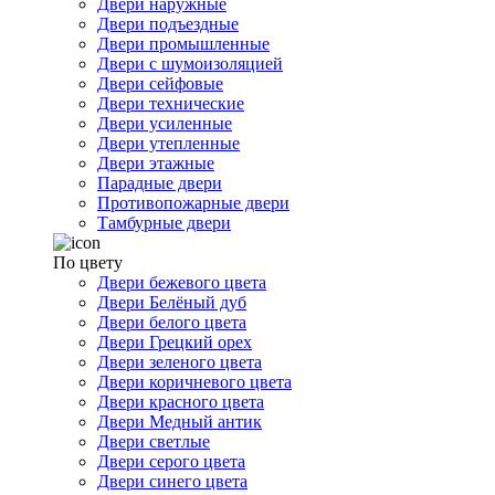
Двери наружные
Двери подъездные
Двери промышленные
Двери с шумоизоляцией
Двери сейфовые
Двери технические
Двери усиленные
Двери утепленные
Двери этажные
Парадные двери
Противопожарные двери
Тамбурные двери
По цвету
Двери бежевого цвета
Двери Белёный дуб
Двери белого цвета
Двери Грецкий орех
Двери зеленого цвета
Двери коричневого цвета
Двери красного цвета
Двери Медный антик
Двери светлые
Двери серого цвета
Двери синего цвета