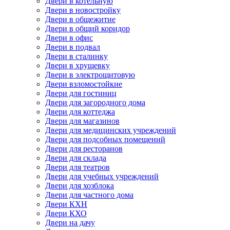
Двери в котельную
Двери в новостройку
Двери в общежитие
Двери в общий коридор
Двери в офис
Двери в подвал
Двери в сталинку
Двери в хрущевку
Двери в электрощитовую
Двери взломостойкие
Двери для гостиниц
Двери для загородного дома
Двери для коттеджа
Двери для магазинов
Двери для медицинских учреждений
Двери для подсобных помещений
Двери для ресторанов
Двери для склада
Двери для театров
Двери для учебных учреждений
Двери для хозблока
Двери для частного дома
Двери КХН
Двери КХО
Двери на дачу