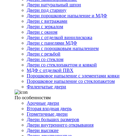
Двери натуральный шпон
Двери под старину
Двери порошковое напыление и МДФ
Двери с витражами
Двери с зеркалом
Двери с окном
Двери с отделкой винилискожа
Двери с панелями МДФ
Двери с порошковым напылением
Двери с резьбой
Двери со стеклом
Двери со стеклопакетом и ковкой
МДФ с отделкой ПВХ
Порошковое напыление с элементами ковки
Порошковое напыление со стеклопакетом
Филенчатые двери
По особенностям
Арочные двери
Вторая входная дверь
Герметичные двери
Двери больших размеров
Двери внутреннего открывания
Двери высокие
Двери двустворчатые