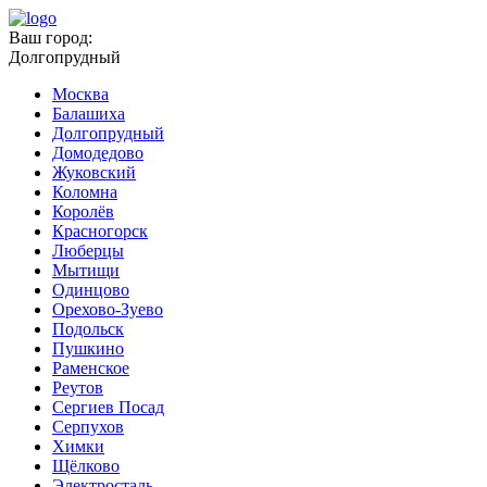
Ваш город:
Долгопрудный
Москва
Балашиха
Долгопрудный
Домодедово
Жуковский
Коломна
Королёв
Красногорск
Люберцы
Мытищи
Одинцово
Орехово-Зуево
Подольск
Пушкино
Раменское
Реутов
Сергиев Посад
Серпухов
Химки
Щёлково
Электросталь