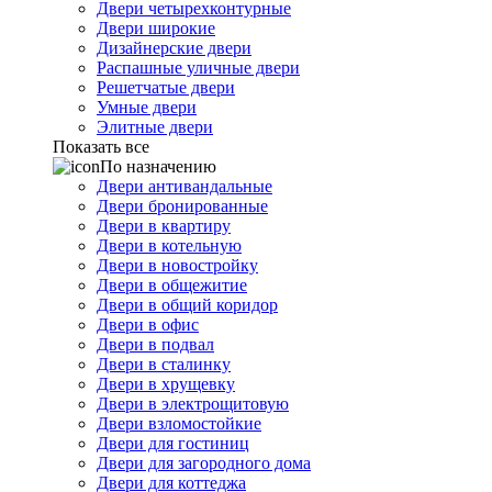
Двери четырехконтурные
Двери широкие
Дизайнерские двери
Распашные уличные двери
Решетчатые двери
Умные двери
Элитные двери
Показать все
По назначению
Двери антивандальные
Двери бронированные
Двери в квартиру
Двери в котельную
Двери в новостройку
Двери в общежитие
Двери в общий коридор
Двери в офис
Двери в подвал
Двери в сталинку
Двери в хрущевку
Двери в электрощитовую
Двери взломостойкие
Двери для гостиниц
Двери для загородного дома
Двери для коттеджа