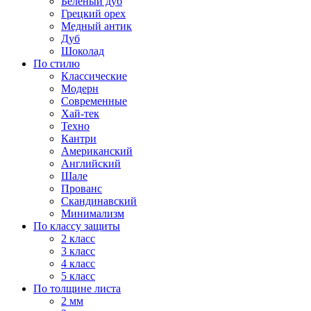
Белёный дуб
Грецкий орех
Медный антик
Дуб
Шоколад
По стилю
Классические
Модерн
Современные
Хай-тек
Техно
Кантри
Американский
Английский
Шале
Прованс
Скандинавский
Минимализм
По классу защиты
2 класс
3 класс
4 класс
5 класс
По толщине листа
2 мм