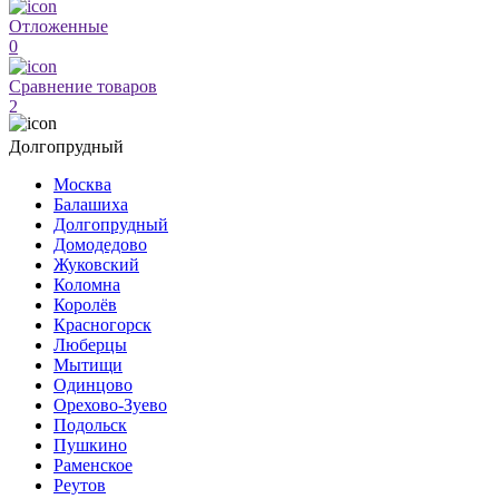
Отложенные
0
Сравнение товаров
2
Долгопрудный
Москва
Балашиха
Долгопрудный
Домодедово
Жуковский
Коломна
Королёв
Красногорск
Люберцы
Мытищи
Одинцово
Орехово-Зуево
Подольск
Пушкино
Раменское
Реутов