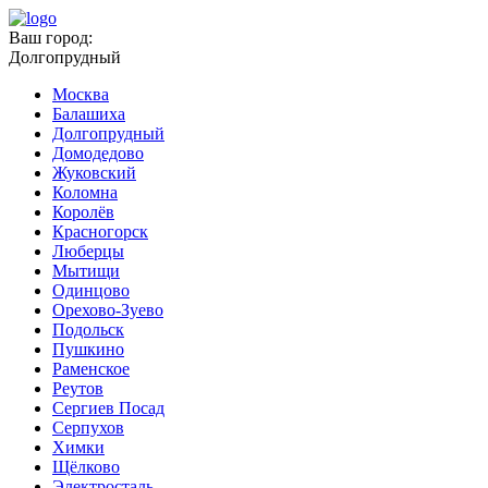
Ваш город:
Долгопрудный
Москва
Балашиха
Долгопрудный
Домодедово
Жуковский
Коломна
Королёв
Красногорск
Люберцы
Мытищи
Одинцово
Орехово-Зуево
Подольск
Пушкино
Раменское
Реутов
Сергиев Посад
Серпухов
Химки
Щёлково
Электросталь