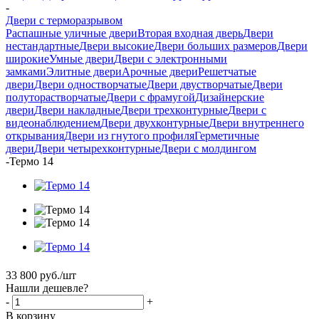
-
Двери с терморазрывом
Распашные уличные двери
Вторая входная дверь
Двери
нестандартные
Двери высокие
Двери больших размеров
Двери
широкие
Умные двери
Двери с электронными
замками
Элитные двери
Арочные двери
Решетчатые
двери
Двери одностворчатые
Двери двустворчатые
Двери
полуторастворчатые
Двери с фрамугой
Дизайнерские
двери
Двери накладные
Двери трехконтурные
Двери с
видеонаблюдением
Двери двухконтурные
Двери внутреннего
открывания
Двери из гнутого профиля
Герметичные
двери
Двери четырехконтурные
Двери с молдингом
-
Термо 14
33 800
руб.
/шт
Нашли дешевле?
-
+
В корзину