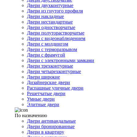
Двери двухконтурные
Двери из гнутого профиля
Двери накладные
Двери нестандартные
Двери одностворчатые
Двери полуторастворчатые
Двери с видеонаблюдением
Двери с молдингом
Двери с терморазрывом
Двери с фрамугой
Двери с электронными замками
Двери трехконтурные
Двери четырехконтурные
Двери широкие
Дизайнерские двери
Распашные уличные двери
Решетчатые двери
Умные двери
Элитные двери
По назначению
Двери антивандальные
Двери бронированные
Двери в квартиру