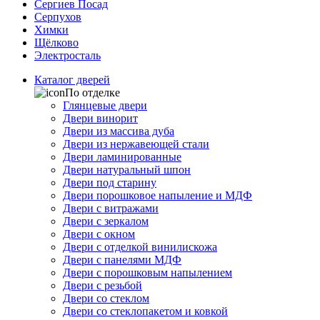
Сергиев Посад
Серпухов
Химки
Щёлково
Электросталь
Каталог дверей
По отделке
Глянцевые двери
Двери винорит
Двери из массива дуба
Двери из нержавеющей стали
Двери ламинированные
Двери натуральный шпон
Двери под старину
Двери порошковое напыление и МДФ
Двери с витражами
Двери с зеркалом
Двери с окном
Двери с отделкой винилискожа
Двери с панелями МДФ
Двери с порошковым напылением
Двери с резьбой
Двери со стеклом
Двери со стеклопакетом и ковкой