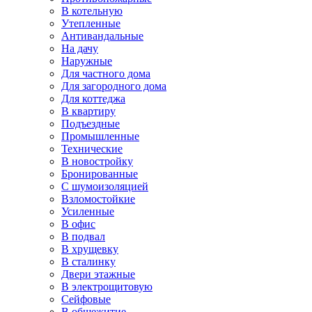
В котельную
Утепленные
Антивандальные
На дачу
Наружные
Для частного дома
Для загородного дома
Для коттеджа
В квартиру
Подъездные
Промышленные
Технические
В новостройку
Бронированные
С шумоизоляцией
Взломостойкие
Усиленные
В офис
В подвал
В хрущевку
В сталинку
Двери этажные
В электрощитовую
Сейфовые
В общежитие