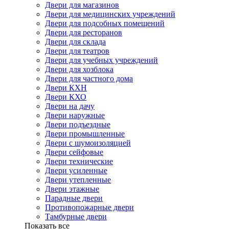
Двери для магазинов
Двери для медицинских учреждений
Двери для подсобных помещений
Двери для ресторанов
Двери для склада
Двери для театров
Двери для учебных учреждений
Двери для хозблока
Двери для частного дома
Двери КХН
Двери КХО
Двери на дачу
Двери наружные
Двери подъездные
Двери промышленные
Двери с шумоизоляцией
Двери сейфовые
Двери технические
Двери усиленные
Двери утепленные
Двери этажные
Парадные двери
Противопожарные двери
Тамбурные двери
Показать все