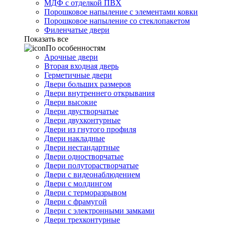
МДФ с отделкой ПВХ
Порошковое напыление с элементами ковки
Порошковое напыление со стеклопакетом
Филенчатые двери
Показать все
По особенностям
Арочные двери
Вторая входная дверь
Герметичные двери
Двери больших размеров
Двери внутреннего открывания
Двери высокие
Двери двустворчатые
Двери двухконтурные
Двери из гнутого профиля
Двери накладные
Двери нестандартные
Двери одностворчатые
Двери полуторастворчатые
Двери с видеонаблюдением
Двери с молдингом
Двери с терморазрывом
Двери с фрамугой
Двери с электронными замками
Двери трехконтурные