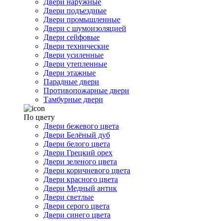
Двери наружные
Двери подъездные
Двери промышленные
Двери с шумоизоляцией
Двери сейфовые
Двери технические
Двери усиленные
Двери утепленные
Двери этажные
Парадные двери
Противопожарные двери
Тамбурные двери
По цвету
Двери бежевого цвета
Двери Белёный дуб
Двери белого цвета
Двери Грецкий орех
Двери зеленого цвета
Двери коричневого цвета
Двери красного цвета
Двери Медный антик
Двери светлые
Двери серого цвета
Двери синего цвета