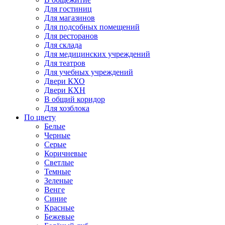
Для гостиниц
Для магазинов
Для подсобных помещений
Для ресторанов
Для склада
Для медицинских учреждений
Для театров
Для учебных учреждений
Двери КХО
Двери КХН
В общий коридор
Для хозблока
По цвету
Белые
Черные
Серые
Коричневые
Светлые
Темные
Зеленые
Венге
Синие
Красные
Бежевые