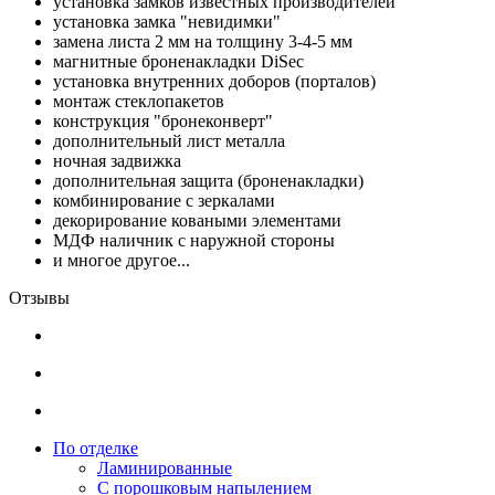
установка замков известных производителей
установка замка "невидимки"
замена листа 2 мм на толщину 3-4-5 мм
магнитные броненакладки DiSec
установка внутренних доборов (порталов)
монтаж стеклопакетов
конструкция "бронеконверт"
дополнительный лист металла
ночная задвижка
дополнительная защита (броненакладки)
комбинирование с зеркалами
декорирование коваными элементами
МДФ наличник с наружной стороны
и многое другое...
Отзывы
По отделке
Ламинированные
С порошковым напылением