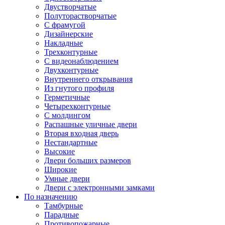
Двустворчатые
Полуторастворчатые
С фрамугой
Дизайнерские
Накладные
Трехконтурные
С видеонаблюдением
Двухконтурные
Внутреннего открывания
Из гнутого профиля
Герметичные
Четырехконтурные
С молдингом
Распашные уличные двери
Вторая входная дверь
Нестандартные
Высокие
Двери больших размеров
Широкие
Умные двери
Двери с электронными замками
По назначению
Тамбурные
Парадные
Противопожарные