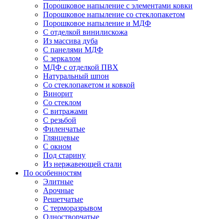
Порошковое напыление с элементами ковки
Порошковое напыление со стеклопакетом
Порошковое напыление и МДФ
С отделкой винилискожа
Из массива дуба
С панелями МДФ
С зеркалом
МДФ с отделкой ПВХ
Натуральный шпон
Со стеклопакетом и ковкой
Винорит
Со стеклом
С витражами
С резьбой
Филенчатые
Глянцевые
С окном
Под старину
Из нержавеющей стали
По особенностям
Элитные
Арочные
Решетчатые
С терморазрывом
Одностворчатые