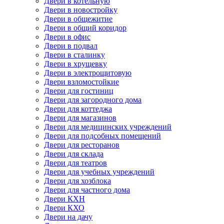
Двери в котельную
Двери в новостройку
Двери в общежитие
Двери в общий коридор
Двери в офис
Двери в подвал
Двери в сталинку
Двери в хрущевку
Двери в электрощитовую
Двери взломостойкие
Двери для гостиниц
Двери для загородного дома
Двери для коттеджа
Двери для магазинов
Двери для медицинских учреждений
Двери для подсобных помещений
Двери для ресторанов
Двери для склада
Двери для театров
Двери для учебных учреждений
Двери для хозблока
Двери для частного дома
Двери КХН
Двери КХО
Двери на дачу