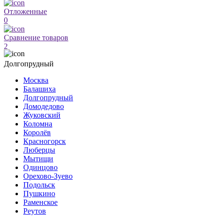
Отложенные
0
Сравнение товаров
2
Долгопрудный
Москва
Балашиха
Долгопрудный
Домодедово
Жуковский
Коломна
Королёв
Красногорск
Люберцы
Мытищи
Одинцово
Орехово-Зуево
Подольск
Пушкино
Раменское
Реутов