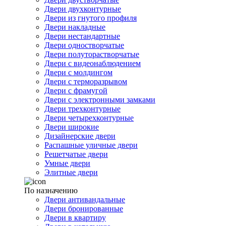
Двери двухконтурные
Двери из гнутого профиля
Двери накладные
Двери нестандартные
Двери одностворчатые
Двери полуторастворчатые
Двери с видеонаблюдением
Двери с молдингом
Двери с терморазрывом
Двери с фрамугой
Двери с электронными замками
Двери трехконтурные
Двери четырехконтурные
Двери широкие
Дизайнерские двери
Распашные уличные двери
Решетчатые двери
Умные двери
Элитные двери
По назначению
Двери антивандальные
Двери бронированные
Двери в квартиру