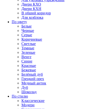
Двери КХО
Двери КХН
В общий коридор
Для хозблока
По цвету
Белые
Черные
Серые
Коричневые
Светлые
Темные
Зеленые
Венге
Синие
Красные
Бежевые
Белёный дуб
Грецкий орех
Медный антик
Дуб
Шоколад
По стилю
Классические
Модерн