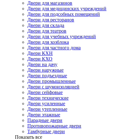
Двери для магазинов
Двери для медицинских учреждений
Двери для подсобных помещений
Двери для ресторанов
Двери для склада
Двери для театров
Двери для учебных учреждений
Двери для хозблока
Двери для частного дома
Двери КХН
Двери КХО
Двери на дачу
Двери наружные
Двери подъездные
Двери промышленные
Двери с шумоизоляцией
Двери сейфовые
Двери технические
Двери усиленные
Двери утепленные
Двери этажные
Парадные двери
Противопожарные двери
Тамбурные двери
Показать все