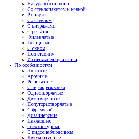
Натуральный шпон
Со стеклопакетом и ковкой
Винорит
Со стеклом
С витражами
С резьбой
Филенчатые
Глянцевые
С окном
Под старину
Из нержавеющей стали
По особенностям
Элитные
Арочные
Решетчатые
С терморазрывом
Одностворчатые
Двустворчатые
Полуторастворчатые
С фрамугой
Дизайнерские
Накладные
Трехконтурные
С видеонаблюдением
Двухконтурные