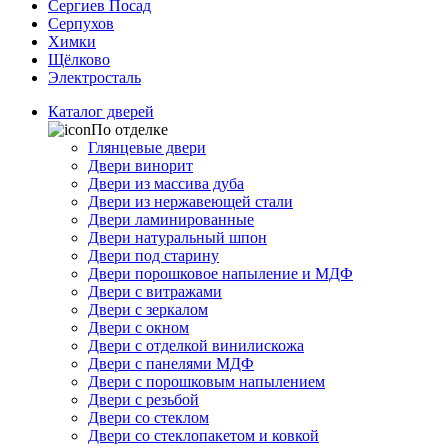
Сергиев Посад
Серпухов
Химки
Щёлково
Электросталь
Каталог дверей
По отделке
Глянцевые двери
Двери винорит
Двери из массива дуба
Двери из нержавеющей стали
Двери ламинированные
Двери натуральный шпон
Двери под старину
Двери порошковое напыление и МДФ
Двери с витражами
Двери с зеркалом
Двери с окном
Двери с отделкой винилискожа
Двери с панелями МДФ
Двери с порошковым напылением
Двери с резьбой
Двери со стеклом
Двери со стеклопакетом и ковкой