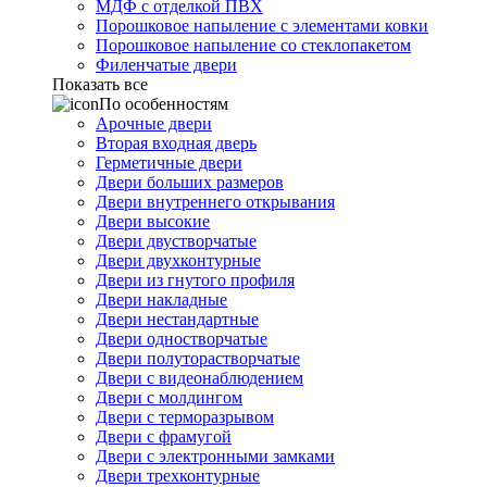
МДФ с отделкой ПВХ
Порошковое напыление с элементами ковки
Порошковое напыление со стеклопакетом
Филенчатые двери
Показать все
По особенностям
Арочные двери
Вторая входная дверь
Герметичные двери
Двери больших размеров
Двери внутреннего открывания
Двери высокие
Двери двустворчатые
Двери двухконтурные
Двери из гнутого профиля
Двери накладные
Двери нестандартные
Двери одностворчатые
Двери полуторастворчатые
Двери с видеонаблюдением
Двери с молдингом
Двери с терморазрывом
Двери с фрамугой
Двери с электронными замками
Двери трехконтурные