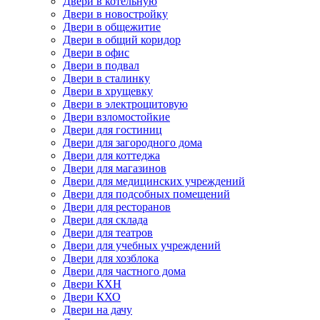
Двери в котельную
Двери в новостройку
Двери в общежитие
Двери в общий коридор
Двери в офис
Двери в подвал
Двери в сталинку
Двери в хрущевку
Двери в электрощитовую
Двери взломостойкие
Двери для гостиниц
Двери для загородного дома
Двери для коттеджа
Двери для магазинов
Двери для медицинских учреждений
Двери для подсобных помещений
Двери для ресторанов
Двери для склада
Двери для театров
Двери для учебных учреждений
Двери для хозблока
Двери для частного дома
Двери КХН
Двери КХО
Двери на дачу