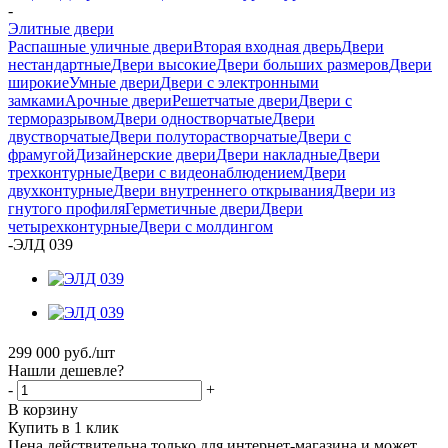
-
Элитные двери
Распашные уличные двери
Вторая входная дверь
Двери
нестандартные
Двери высокие
Двери больших размеров
Двери
широкие
Умные двери
Двери с электронными
замками
Арочные двери
Решетчатые двери
Двери с
терморазрывом
Двери одностворчатые
Двери
двустворчатые
Двери полуторастворчатые
Двери с
фрамугой
Дизайнерские двери
Двери накладные
Двери
трехконтурные
Двери с видеонаблюдением
Двери
двухконтурные
Двери внутреннего открывания
Двери из
гнутого профиля
Герметичные двери
Двери
четырехконтурные
Двери с молдингом
-
ЭЛД 039
299 000
руб.
/шт
Нашли дешевле?
-
+
В корзину
Купить в 1 клик
Цена действительна только для интернет-магазина и может