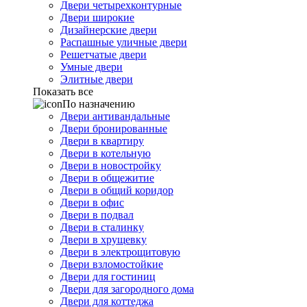
Двери четырехконтурные
Двери широкие
Дизайнерские двери
Распашные уличные двери
Решетчатые двери
Умные двери
Элитные двери
Показать все
По назначению
Двери антивандальные
Двери бронированные
Двери в квартиру
Двери в котельную
Двери в новостройку
Двери в общежитие
Двери в общий коридор
Двери в офис
Двери в подвал
Двери в сталинку
Двери в хрущевку
Двери в электрощитовую
Двери взломостойкие
Двери для гостиниц
Двери для загородного дома
Двери для коттеджа