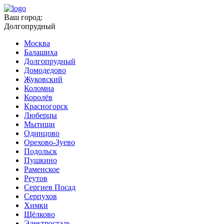
Ваш город:
Долгопрудный
Москва
Балашиха
Долгопрудный
Домодедово
Жуковский
Коломна
Королёв
Красногорск
Люберцы
Мытищи
Одинцово
Орехово-Зуево
Подольск
Пушкино
Раменское
Реутов
Сергиев Посад
Серпухов
Химки
Щёлково
Электросталь