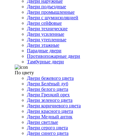
Двери наружные
Двери подъездные
Двери промышленные
Двери с шумоизоляцией
Двери сейфовые
Двери технические
Двери усиленные
Двери утепленные
Двери этажные
Парадные двери
Противопожарные двери
Тамбурные двери
По цвету
Двери бежевого цвета
Двери Белёный дуб
Двери белого цвета
Двери Грецкий орех
Двери зеленого цвета
Двери коричневого цвета
Двери красного цвета
Двери Медный антик
Двери светлые
Двери серого цвета
Двери синего цвета