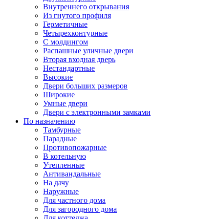
Внутреннего открывания
Из гнутого профиля
Герметичные
Четырехконтурные
С молдингом
Распашные уличные двери
Вторая входная дверь
Нестандартные
Высокие
Двери больших размеров
Широкие
Умные двери
Двери с электронными замками
По назначению
Тамбурные
Парадные
Противопожарные
В котельную
Утепленные
Антивандальные
На дачу
Наружные
Для частного дома
Для загородного дома
Для коттеджа