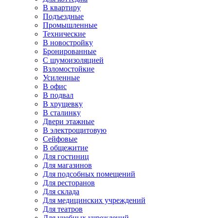
В квартиру
Подъездные
Промышленные
Технические
В новостройку
Бронированные
С шумоизоляцией
Взломостойкие
Усиленные
В офис
В подвал
В хрущевку
В сталинку
Двери этажные
В электрощитовую
Сейфовые
В общежитие
Для гостиниц
Для магазинов
Для подсобных помещений
Для ресторанов
Для склада
Для медицинских учреждений
Для театров
Для учебных учреждений