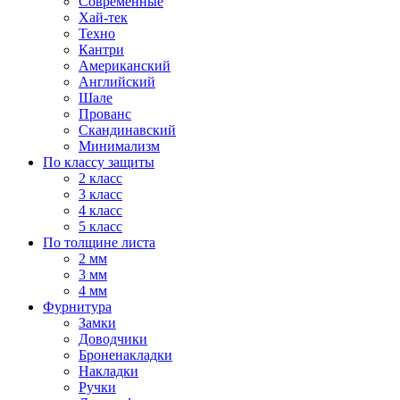
Современные
Хай-тек
Техно
Кантри
Американский
Английский
Шале
Прованс
Скандинавский
Минимализм
По классу защиты
2 класс
3 класс
4 класс
5 класс
По толщине листа
2 мм
3 мм
4 мм
Фурнитура
Замки
Доводчики
Броненакладки
Накладки
Ручки