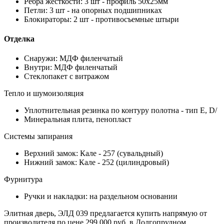
Ребра жесткости: 3 шт - профиль 50х25мм
Петли: 3 шт - на опорных подшипниках
Блокираторы: 2 шт - противосъемные штыри
Отделка
Снаружи: МДФ филенчатый
Внутри: МДФ филенчатый
Стеклопакет с витражом
Тепло и шумоизоляция
Уплотнительная резинка по контуру полотна - тип Е, D/
Минеральная плита, пенопласт
Системы запирания
Верхний замок: Кале - 257 (сувальдный)
Нижний замок: Кале - 252 (цилиндровый)
Фурнитура
Ручки и накладки: на раздельном основании
Элитная дверь, ЭЛД 039 предлагается купить напрямую от
производителя по цене 299 000 руб. в Долгопрудном.