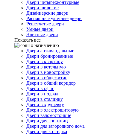
Двери четырехконтурные
Двери широкие
Дизайнерские двери
Распашные уличные двери
Решетчатые двери
Умные двери
Элитные двери
Показать все
По назначению
Двери антивандальные
Двери бронированные
Двери в квартиру
Двери в котельную
Двери в новостройку
Двери в общежитие
Двери в общий коридор
Двери в офис
Двери в подвал
Двери в сталинку
Двери в хрущевку
Двери в электрощитовую
Двери взломостойкие
Двери для гостиниц
Двери для загородного дома
Двери для коттеджа