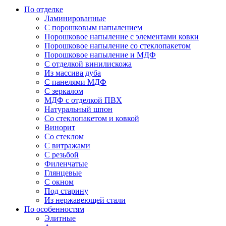
По отделке
Ламинированные
С порошковым напылением
Порошковое напыление с элементами ковки
Порошковое напыление со стеклопакетом
Порошковое напыление и МДФ
С отделкой винилискожа
Из массива дуба
С панелями МДФ
С зеркалом
МДФ с отделкой ПВХ
Натуральный шпон
Со стеклопакетом и ковкой
Винорит
Со стеклом
С витражами
С резьбой
Филенчатые
Глянцевые
С окном
Под старину
Из нержавеющей стали
По особенностям
Элитные