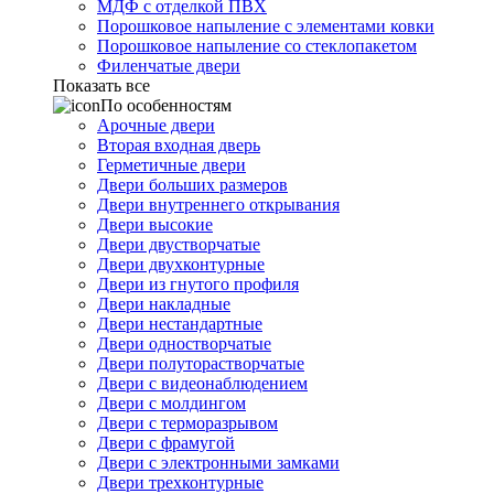
МДФ с отделкой ПВХ
Порошковое напыление с элементами ковки
Порошковое напыление со стеклопакетом
Филенчатые двери
Показать все
По особенностям
Арочные двери
Вторая входная дверь
Герметичные двери
Двери больших размеров
Двери внутреннего открывания
Двери высокие
Двери двустворчатые
Двери двухконтурные
Двери из гнутого профиля
Двери накладные
Двери нестандартные
Двери одностворчатые
Двери полуторастворчатые
Двери с видеонаблюдением
Двери с молдингом
Двери с терморазрывом
Двери с фрамугой
Двери с электронными замками
Двери трехконтурные