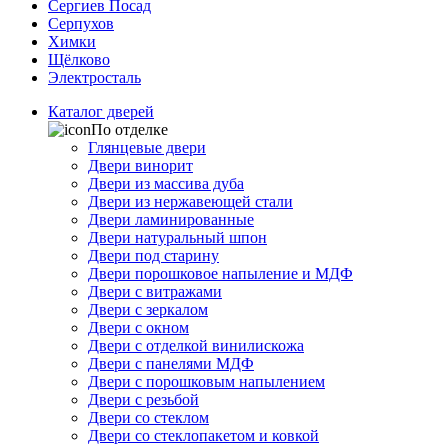
Сергиев Посад
Серпухов
Химки
Щёлково
Электросталь
Каталог дверей
По отделке
Глянцевые двери
Двери винорит
Двери из массива дуба
Двери из нержавеющей стали
Двери ламинированные
Двери натуральный шпон
Двери под старину
Двери порошковое напыление и МДФ
Двери с витражами
Двери с зеркалом
Двери с окном
Двери с отделкой винилискожа
Двери с панелями МДФ
Двери с порошковым напылением
Двери с резьбой
Двери со стеклом
Двери со стеклопакетом и ковкой