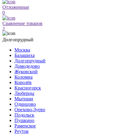
Отложенные
0
Сравнение товаров
2
Долгопрудный
Москва
Балашиха
Долгопрудный
Домодедово
Жуковский
Коломна
Королёв
Красногорск
Люберцы
Мытищи
Одинцово
Орехово-Зуево
Подольск
Пушкино
Раменское
Реутов