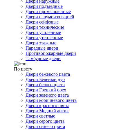
Двери наружные
Двери подъездные
Двери промышленные
Двери с шумоизоляцией
Двери сейфовые
Двери технические
Двери усиленные
Двери утепленные
Двери этажные
Парадные двери
Противопожарные двери
Тамбурные двери
По цвету
Двери бежевого цвета
Двери Белёный дуб
Двери белого цвета
Двери Грецкий орех
Двери зеленого цвета
Двери коричневого цвета
Двери красного цвета
Двери Медный антик
Двери светлые
Двери серого цвета
Двери синего цвета