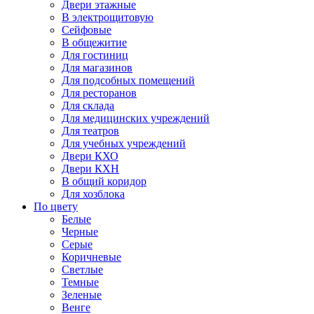
Двери этажные
В электрощитовую
Сейфовые
В общежитие
Для гостиниц
Для магазинов
Для подсобных помещений
Для ресторанов
Для склада
Для медицинских учреждений
Для театров
Для учебных учреждений
Двери КХО
Двери КХН
В общий коридор
Для хозблока
По цвету
Белые
Черные
Серые
Коричневые
Светлые
Темные
Зеленые
Венге