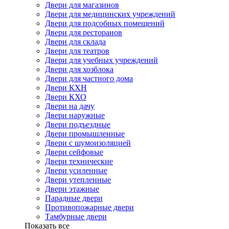
Двери для магазинов
Двери для медицинских учреждений
Двери для подсобных помещений
Двери для ресторанов
Двери для склада
Двери для театров
Двери для учебных учреждений
Двери для хозблока
Двери для частного дома
Двери КХН
Двери КХО
Двери на дачу
Двери наружные
Двери подъездные
Двери промышленные
Двери с шумоизоляцией
Двери сейфовые
Двери технические
Двери усиленные
Двери утепленные
Двери этажные
Парадные двери
Противопожарные двери
Тамбурные двери
Показать все