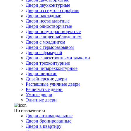
Двери двухконтурные
Двери из гнутого профиля
Двери накладные
Двери нестандартные
Двери одностворчатые
Двери полуторастворчатые
Двери с видеонаблюдением
Двери с молдингом
Двери с терморазрывом
Двери с фрамугой
Двери с электронными замками
Двери трехконтурные
Двери четырехконтурные
Двери широкие
Дизайнерские двери
Распашные уличные двери
Решетчатые двери
Умные двери
Элитные двери
По назначению
Двери антивандальные
Двери бронированные
Двери в квартиру