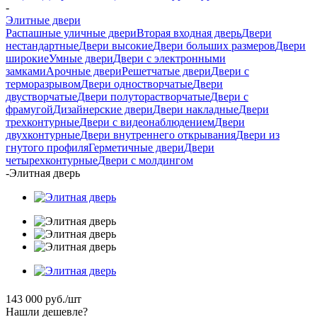
-
Элитные двери
Распашные уличные двери
Вторая входная дверь
Двери
нестандартные
Двери высокие
Двери больших размеров
Двери
широкие
Умные двери
Двери с электронными
замками
Арочные двери
Решетчатые двери
Двери с
терморазрывом
Двери одностворчатые
Двери
двустворчатые
Двери полуторастворчатые
Двери с
фрамугой
Дизайнерские двери
Двери накладные
Двери
трехконтурные
Двери с видеонаблюдением
Двери
двухконтурные
Двери внутреннего открывания
Двери из
гнутого профиля
Герметичные двери
Двери
четырехконтурные
Двери с молдингом
-
Элитная дверь
143 000
руб.
/шт
Нашли дешевле?