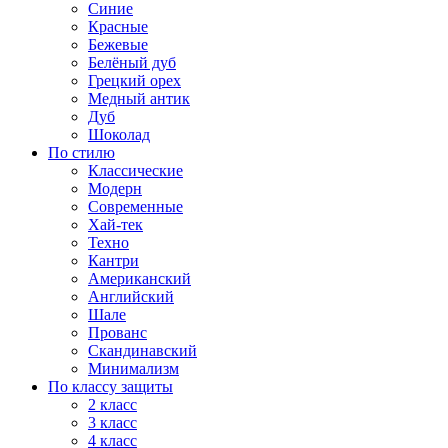
Синие
Красные
Бежевые
Белёный дуб
Грецкий орех
Медный антик
Дуб
Шоколад
По стилю
Классические
Модерн
Современные
Хай-тек
Техно
Кантри
Американский
Английский
Шале
Прованс
Скандинавский
Минимализм
По классу защиты
2 класс
3 класс
4 класс