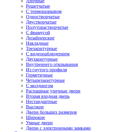
Арочные
Решетчатые
С терморазрывом
Одностворчатые
Двустворчатые
Полуторастворчатые
С фрамугой
Дизайнерские
Накладные
Трехконтурные
С видеонаблюдением
Двухконтурные
Внутреннего открывания
Из гнутого профиля
Герметичные
Четырехконтурные
С молдингом
Распашные уличные двери
Вторая входная дверь
Нестандартные
Высокие
Двери больших размеров
Широкие
Умные двери
Двери с электронными замками