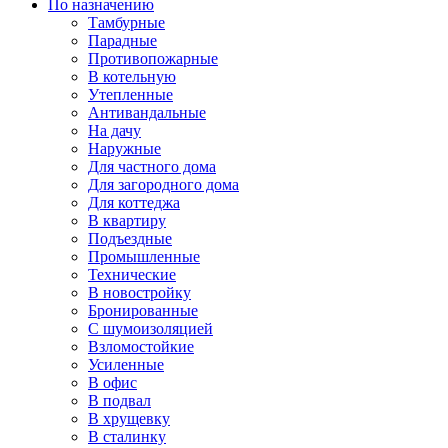
По назначению
Тамбурные
Парадные
Противопожарные
В котельную
Утепленные
Антивандальные
На дачу
Наружные
Для частного дома
Для загородного дома
Для коттеджа
В квартиру
Подъездные
Промышленные
Технические
В новостройку
Бронированные
С шумоизоляцией
Взломостойкие
Усиленные
В офис
В подвал
В хрущевку
В сталинку