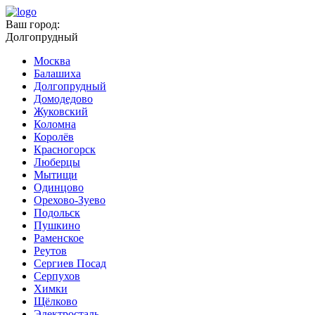
Ваш город:
Долгопрудный
Москва
Балашиха
Долгопрудный
Домодедово
Жуковский
Коломна
Королёв
Красногорск
Люберцы
Мытищи
Одинцово
Орехово-Зуево
Подольск
Пушкино
Раменское
Реутов
Сергиев Посад
Серпухов
Химки
Щёлково
Электросталь