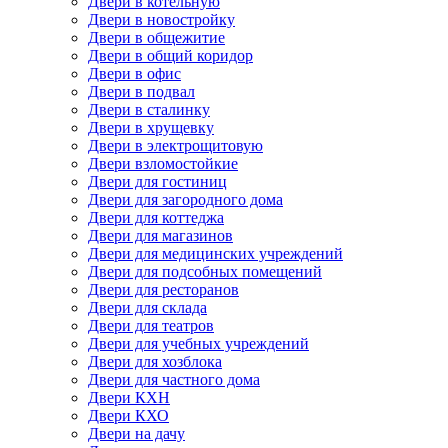
Двери в котельную
Двери в новостройку
Двери в общежитие
Двери в общий коридор
Двери в офис
Двери в подвал
Двери в сталинку
Двери в хрущевку
Двери в электрощитовую
Двери взломостойкие
Двери для гостиниц
Двери для загородного дома
Двери для коттеджа
Двери для магазинов
Двери для медицинских учреждений
Двери для подсобных помещений
Двери для ресторанов
Двери для склада
Двери для театров
Двери для учебных учреждений
Двери для хозблока
Двери для частного дома
Двери КХН
Двери КХО
Двери на дачу