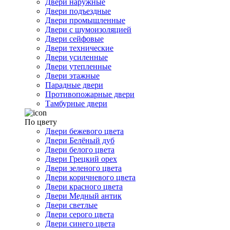
Двери наружные
Двери подъездные
Двери промышленные
Двери с шумоизоляцией
Двери сейфовые
Двери технические
Двери усиленные
Двери утепленные
Двери этажные
Парадные двери
Противопожарные двери
Тамбурные двери
По цвету
Двери бежевого цвета
Двери Белёный дуб
Двери белого цвета
Двери Грецкий орех
Двери зеленого цвета
Двери коричневого цвета
Двери красного цвета
Двери Медный антик
Двери светлые
Двери серого цвета
Двери синего цвета