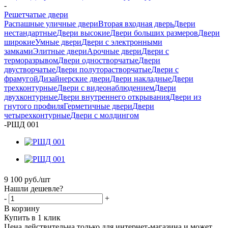
-
Решетчатые двери
Распашные уличные двери
Вторая входная дверь
Двери
нестандартные
Двери высокие
Двери больших размеров
Двери
широкие
Умные двери
Двери с электронными
замками
Элитные двери
Арочные двери
Двери с
терморазрывом
Двери одностворчатые
Двери
двустворчатые
Двери полуторастворчатые
Двери с
фрамугой
Дизайнерские двери
Двери накладные
Двери
трехконтурные
Двери с видеонаблюдением
Двери
двухконтурные
Двери внутреннего открывания
Двери из
гнутого профиля
Герметичные двери
Двери
четырехконтурные
Двери с молдингом
-
РШД 001
9 100
руб.
/шт
Нашли дешевле?
-
+
В корзину
Купить в 1 клик
Цена действительна только для интернет-магазина и может