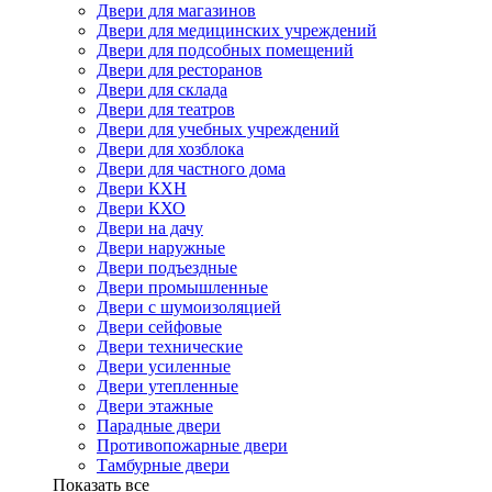
Двери для магазинов
Двери для медицинских учреждений
Двери для подсобных помещений
Двери для ресторанов
Двери для склада
Двери для театров
Двери для учебных учреждений
Двери для хозблока
Двери для частного дома
Двери КХН
Двери КХО
Двери на дачу
Двери наружные
Двери подъездные
Двери промышленные
Двери с шумоизоляцией
Двери сейфовые
Двери технические
Двери усиленные
Двери утепленные
Двери этажные
Парадные двери
Противопожарные двери
Тамбурные двери
Показать все