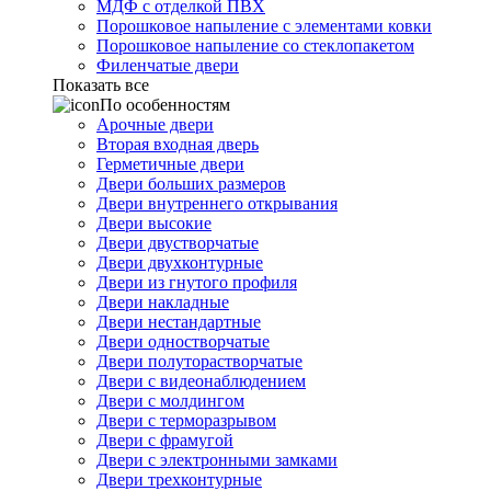
МДФ с отделкой ПВХ
Порошковое напыление с элементами ковки
Порошковое напыление со стеклопакетом
Филенчатые двери
Показать все
По особенностям
Арочные двери
Вторая входная дверь
Герметичные двери
Двери больших размеров
Двери внутреннего открывания
Двери высокие
Двери двустворчатые
Двери двухконтурные
Двери из гнутого профиля
Двери накладные
Двери нестандартные
Двери одностворчатые
Двери полуторастворчатые
Двери с видеонаблюдением
Двери с молдингом
Двери с терморазрывом
Двери с фрамугой
Двери с электронными замками
Двери трехконтурные