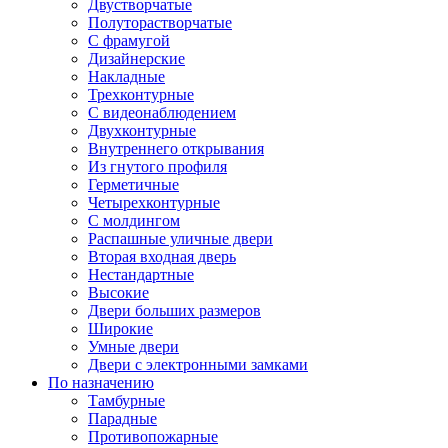
Двустворчатые
Полуторастворчатые
С фрамугой
Дизайнерские
Накладные
Трехконтурные
С видеонаблюдением
Двухконтурные
Внутреннего открывания
Из гнутого профиля
Герметичные
Четырехконтурные
С молдингом
Распашные уличные двери
Вторая входная дверь
Нестандартные
Высокие
Двери больших размеров
Широкие
Умные двери
Двери с электронными замками
По назначению
Тамбурные
Парадные
Противопожарные