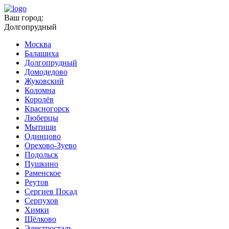
Ваш город:
Долгопрудный
Москва
Балашиха
Долгопрудный
Домодедово
Жуковский
Коломна
Королёв
Красногорск
Люберцы
Мытищи
Одинцово
Орехово-Зуево
Подольск
Пушкино
Раменское
Реутов
Сергиев Посад
Серпухов
Химки
Щёлково
Электросталь