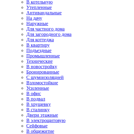
В котельную
Утепленные
Антивандальные
На дачу
Наружные
Для частного дома
Для загородного дома
Для коттеджа
В квартиру
Подъездные
Промышленные
Технические
В новостройку
Бронированные
С шумоизоляцией
Взломостойкие
Усиленные
В офис
В подвал
В хрущевку
В сталинку
Двери этажные
В электрощитовую
Сейфовые
В общежитие