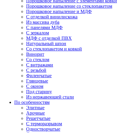
Порошковое напыление с элементами ковки
Порошковое напыление со стеклопакетом
Порошковое напыление и МДФ
С отделкой винилискожа
Из массива дуба
С панелями МДФ
С зеркалом
МДФ с отделкой ПВХ
Натуральный шпон
Со стеклопакетом и ковкой
Винорит
Со стеклом
С витражами
С резьбой
Филенчатые
Глянцевые
С окном
Под старину
Из нержавеющей стали
По особенностям
Элитные
Арочные
Решетчатые
С терморазрывом
Одностворчатые