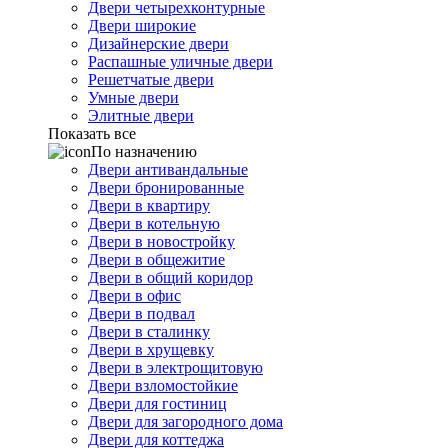
Двери четырехконтурные
Двери широкие
Дизайнерские двери
Распашные уличные двери
Решетчатые двери
Умные двери
Элитные двери
Показать все
По назначению
Двери антивандальные
Двери бронированные
Двери в квартиру
Двери в котельную
Двери в новостройку
Двери в общежитие
Двери в общий коридор
Двери в офис
Двери в подвал
Двери в сталинку
Двери в хрущевку
Двери в электрощитовую
Двери взломостойкие
Двери для гостиниц
Двери для загородного дома
Двери для коттеджа