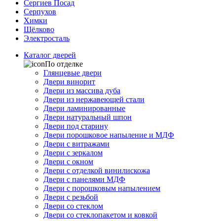
Сергиев Посад
Серпухов
Химки
Щёлково
Электросталь
Каталог дверей
По отделке
Глянцевые двери
Двери винорит
Двери из массива дуба
Двери из нержавеющей стали
Двери ламинированные
Двери натуральный шпон
Двери под старину
Двери порошковое напыление и МДФ
Двери с витражами
Двери с зеркалом
Двери с окном
Двери с отделкой винилискожа
Двери с панелями МДФ
Двери с порошковым напылением
Двери с резьбой
Двери со стеклом
Двери со стеклопакетом и ковкой