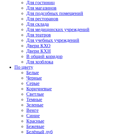
Для гостиниц
Для магазинов
Для подсобных помещений
Для ресторанов
Для склада
Для медицинских учреждений
Для театров
Для учебных учреждений
Двери КХО
Двери КХН
В общий коридор
Для хозблока
По цвету
Белые
Черные
Серые
Коричневые
Светлые
Темные
Зеленые
Венге
Синие
Красные
Бежевые
Белёный дуб