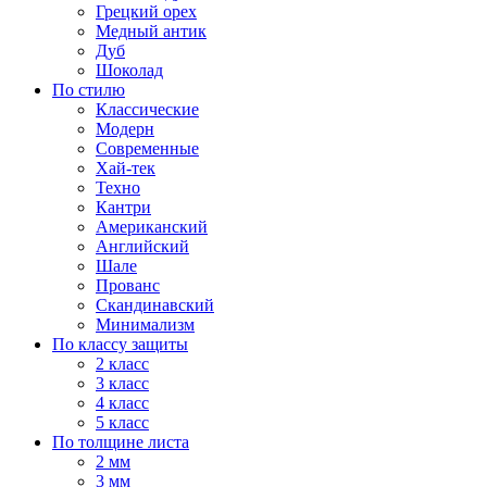
Грецкий орех
Медный антик
Дуб
Шоколад
По стилю
Классические
Модерн
Современные
Хай-тек
Техно
Кантри
Американский
Английский
Шале
Прованс
Скандинавский
Минимализм
По классу защиты
2 класс
3 класс
4 класс
5 класс
По толщине листа
2 мм
3 мм