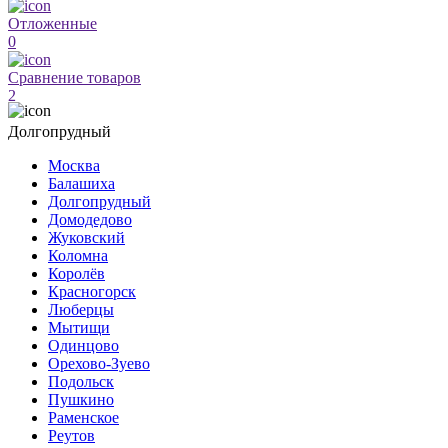
Отложенные
0
Сравнение товаров
2
Долгопрудный
Москва
Балашиха
Долгопрудный
Домодедово
Жуковский
Коломна
Королёв
Красногорск
Люберцы
Мытищи
Одинцово
Орехово-Зуево
Подольск
Пушкино
Раменское
Реутов