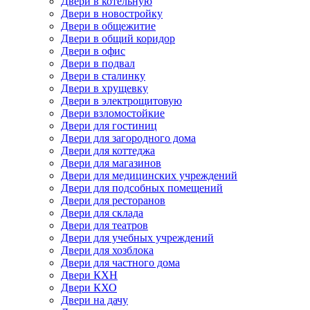
Двери в котельную
Двери в новостройку
Двери в общежитие
Двери в общий коридор
Двери в офис
Двери в подвал
Двери в сталинку
Двери в хрущевку
Двери в электрощитовую
Двери взломостойкие
Двери для гостиниц
Двери для загородного дома
Двери для коттеджа
Двери для магазинов
Двери для медицинских учреждений
Двери для подсобных помещений
Двери для ресторанов
Двери для склада
Двери для театров
Двери для учебных учреждений
Двери для хозблока
Двери для частного дома
Двери КХН
Двери КХО
Двери на дачу