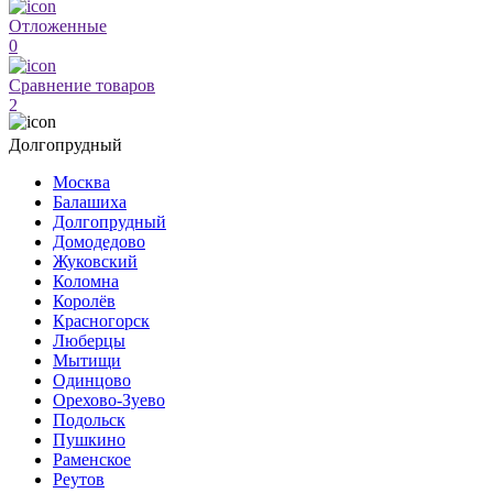
Отложенные
0
Сравнение товаров
2
Долгопрудный
Москва
Балашиха
Долгопрудный
Домодедово
Жуковский
Коломна
Королёв
Красногорск
Люберцы
Мытищи
Одинцово
Орехово-Зуево
Подольск
Пушкино
Раменское
Реутов