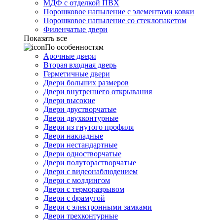
МДФ с отделкой ПВХ
Порошковое напыление с элементами ковки
Порошковое напыление со стеклопакетом
Филенчатые двери
Показать все
По особенностям
Арочные двери
Вторая входная дверь
Герметичные двери
Двери больших размеров
Двери внутреннего открывания
Двери высокие
Двери двустворчатые
Двери двухконтурные
Двери из гнутого профиля
Двери накладные
Двери нестандартные
Двери одностворчатые
Двери полуторастворчатые
Двери с видеонаблюдением
Двери с молдингом
Двери с терморазрывом
Двери с фрамугой
Двери с электронными замками
Двери трехконтурные