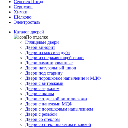
Сергиев Посад
Серпухов
Химки
Щёлково
Электросталь
Каталог дверей
По отделке
Глянцевые двери
Двери винорит
Двери из массива дуба
Двери из нержавеющей стали
Двери ламинированные
Двери натуральный шпон
Двери под старину
Двери порошковое напыление и МДФ
Двери с витражами
Двери с зеркалом
Двери с окном
Двери с отделкой винилискожа
Двери с панелями МДФ
Двери с порошковым напылением
Двери с резьбой
Двери со стеклом
Двери со стеклопакетом и ковкой