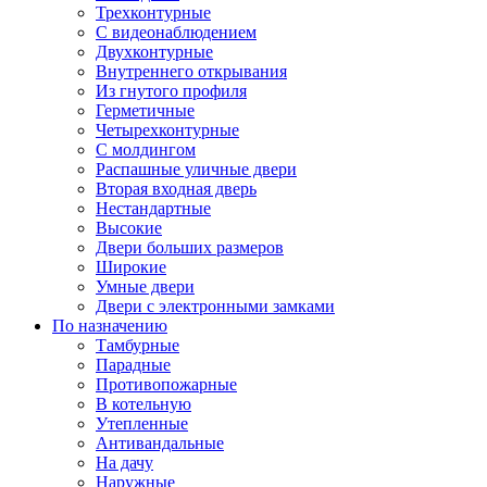
Трехконтурные
С видеонаблюдением
Двухконтурные
Внутреннего открывания
Из гнутого профиля
Герметичные
Четырехконтурные
С молдингом
Распашные уличные двери
Вторая входная дверь
Нестандартные
Высокие
Двери больших размеров
Широкие
Умные двери
Двери с электронными замками
По назначению
Тамбурные
Парадные
Противопожарные
В котельную
Утепленные
Антивандальные
На дачу
Наружные