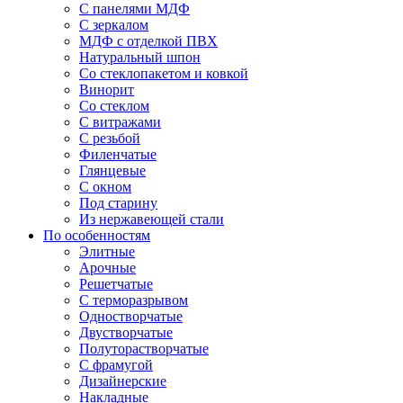
С панелями МДФ
С зеркалом
МДФ с отделкой ПВХ
Натуральный шпон
Со стеклопакетом и ковкой
Винорит
Со стеклом
С витражами
С резьбой
Филенчатые
Глянцевые
С окном
Под старину
Из нержавеющей стали
По особенностям
Элитные
Арочные
Решетчатые
С терморазрывом
Одностворчатые
Двустворчатые
Полуторастворчатые
С фрамугой
Дизайнерские
Накладные