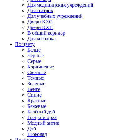
Для медицинских учреждений
Для театров
Для учебных учреждений
Двери КХО
Двери КХН
В общий коридор
Для хозблока
По цвету
Белые
Черные
Серые
Коричневые
Светлые
Темные
Зеленые
Венге
Синие
Красные
Бежевые
Белёный дуб
Грецкий орех
Медный антик
Дуб
Шоколад
По стилю