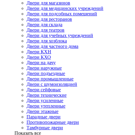
Двери для магазинов
Двери для медицинских учреждений
Двери для подсобных помещений
Двери для ресторанов
Двери для склада
Двери для театров
Двери для учебных учреждений
Двери для хозблока
Двери для частного дома
Двери КХН
Двери КХО
Двери на дачу
Двери наружные
Двери подъездные
Двери промышленные
Двери с шумоизоляцией
Двери сейфовые
Двери технические
Двери усиленные
Двери утепленные
Двери этажные
Парадные двери
Противопожарные двери
Тамбурные двери
Показать все