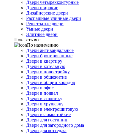
Двери четырехконтурные
Двери широкие
Дизайнерские двери
Распашные уличные двери
Решетчатые двери
Умные двери
Элитные двери
Показать все
По назначению
Двери антивандальные
Двери бронированные
Двери в квартиру
Двери в котельную
Двери в новостройку
Двери в общежитие
Двери в общий коридор
Двери в офис
Двери в подвал
Двери в сталинку
Двери в хрущевку
Двери в электрощитовую
Двери взломостойкие
Двери для гостиниц
Двери для загородного дома
Двери для коттеджа