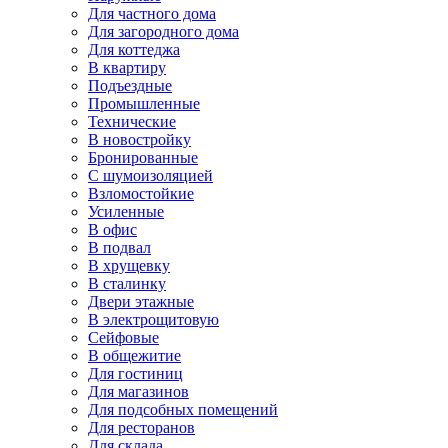
Для частного дома
Для загородного дома
Для коттеджа
В квартиру
Подъездные
Промышленные
Технические
В новостройку
Бронированные
С шумоизоляцией
Взломостойкие
Усиленные
В офис
В подвал
В хрущевку
В сталинку
Двери этажные
В электрощитовую
Сейфовые
В общежитие
Для гостиниц
Для магазинов
Для подсобных помещений
Для ресторанов
Для склада