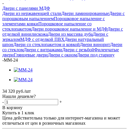
-
Двери с панелями МДФ
Двери из нержавеющей стали
Двери ламинированные
Двери с
порошковым напылением
Порошковое напыление с
элементами ковки
Порошковое напыление со
стеклопакетом
Двери порошковое напыление и МДФ
Двери с
отделкой винилискожа
Двери из массива дуба
Двери с
зеркалом
МДФ с отделкой ПВХ
Двери натуральный
шпон
Двери со стеклопакетом и ковкой
Двери винорит
Двери
со стеклом
Двери с витражами
Двери с резьбой
Филенчатые
двери
Глянцевые двери
Двери с окном
Двери под старину
-
ММ-24
34 320
руб.
/шт
Нашли дешевле?
-
+
В корзину
Купить в 1 клик
Цена действительна только для интернет-магазина и может
отличаться от цен в розничных магазинах