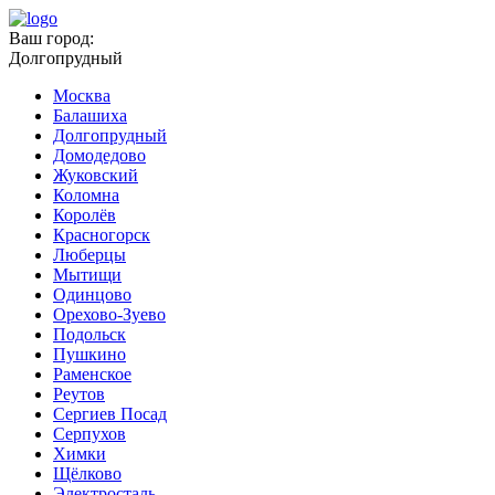
Ваш город:
Долгопрудный
Москва
Балашиха
Долгопрудный
Домодедово
Жуковский
Коломна
Королёв
Красногорск
Люберцы
Мытищи
Одинцово
Орехово-Зуево
Подольск
Пушкино
Раменское
Реутов
Сергиев Посад
Серпухов
Химки
Щёлково
Электросталь