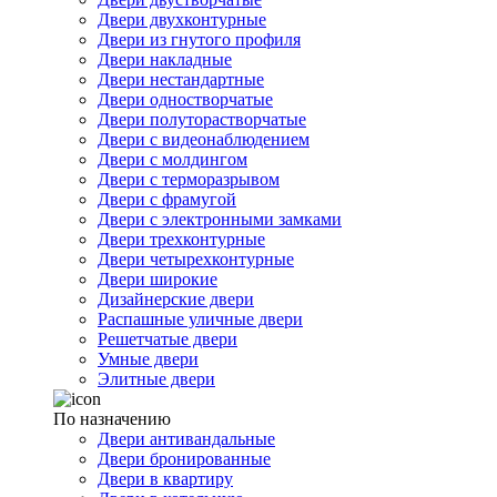
Двери двухконтурные
Двери из гнутого профиля
Двери накладные
Двери нестандартные
Двери одностворчатые
Двери полуторастворчатые
Двери с видеонаблюдением
Двери с молдингом
Двери с терморазрывом
Двери с фрамугой
Двери с электронными замками
Двери трехконтурные
Двери четырехконтурные
Двери широкие
Дизайнерские двери
Распашные уличные двери
Решетчатые двери
Умные двери
Элитные двери
По назначению
Двери антивандальные
Двери бронированные
Двери в квартиру