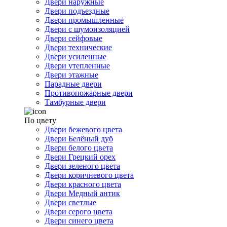
Двери наружные
Двери подъездные
Двери промышленные
Двери с шумоизоляцией
Двери сейфовые
Двери технические
Двери усиленные
Двери утепленные
Двери этажные
Парадные двери
Противопожарные двери
Тамбурные двери
По цвету
Двери бежевого цвета
Двери Белёный дуб
Двери белого цвета
Двери Грецкий орех
Двери зеленого цвета
Двери коричневого цвета
Двери красного цвета
Двери Медный антик
Двери светлые
Двери серого цвета
Двери синего цвета