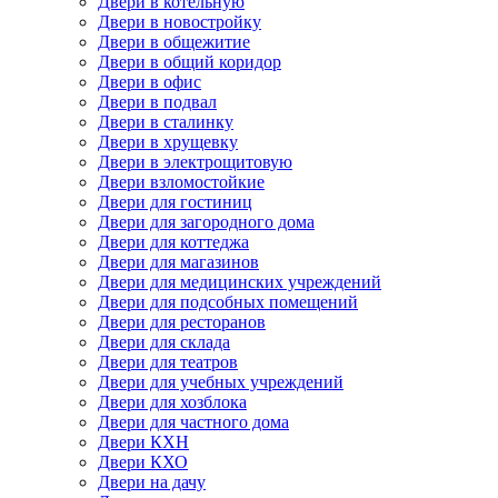
Двери в котельную
Двери в новостройку
Двери в общежитие
Двери в общий коридор
Двери в офис
Двери в подвал
Двери в сталинку
Двери в хрущевку
Двери в электрощитовую
Двери взломостойкие
Двери для гостиниц
Двери для загородного дома
Двери для коттеджа
Двери для магазинов
Двери для медицинских учреждений
Двери для подсобных помещений
Двери для ресторанов
Двери для склада
Двери для театров
Двери для учебных учреждений
Двери для хозблока
Двери для частного дома
Двери КХН
Двери КХО
Двери на дачу