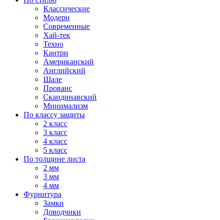
Классические
Модерн
Современные
Хай-тек
Техно
Кантри
Американский
Английский
Шале
Прованс
Скандинавский
Минимализм
По классу защиты
2 класс
3 класс
4 класс
5 класс
По толщине листа
2 мм
3 мм
4 мм
Фурнитура
Замки
Доводчики