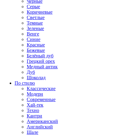
Черные
Серые
Коричневые
Светлые
Темные
Зеленые
Венге
Синие
Красные
Бежевые
Белёный дуб
Грецкий орех
Медный антик
Дуб
Шоколад
По стилю
Классические
Модерн
Современные
Хай-тек
Техно
Кантри
Американский
Английский
Шале