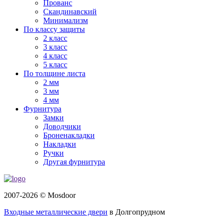
Прованс
Скандинавский
Минимализм
По классу защиты
2 класс
3 класс
4 класс
5 класс
По толщине листа
2 мм
3 мм
4 мм
Фурнитура
Замки
Доводчики
Броненакладки
Накладки
Ручки
Другая фурнитура
2007-2026 © Mosdoor
Входные металлические двери
в Долгопрудном