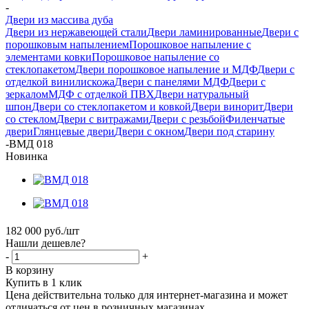
-
Двери из массива дуба
Двери из нержавеющей стали
Двери ламинированные
Двери с
порошковым напылением
Порошковое напыление с
элементами ковки
Порошковое напыление со
стеклопакетом
Двери порошковое напыление и МДФ
Двери с
отделкой винилискожа
Двери с панелями МДФ
Двери с
зеркалом
МДФ с отделкой ПВХ
Двери натуральный
шпон
Двери со стеклопакетом и ковкой
Двери винорит
Двери
со стеклом
Двери с витражами
Двери с резьбой
Филенчатые
двери
Глянцевые двери
Двери с окном
Двери под старину
-
ВМД 018
Новинка
182 000
руб.
/шт
Нашли дешевле?
-
+
В корзину
Купить в 1 клик
Цена действительна только для интернет-магазина и может
отличаться от цен в розничных магазинах