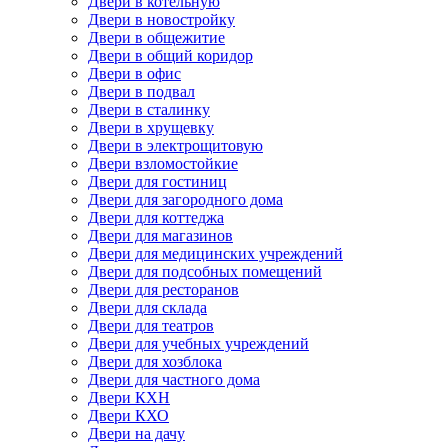
Двери в котельную
Двери в новостройку
Двери в общежитие
Двери в общий коридор
Двери в офис
Двери в подвал
Двери в сталинку
Двери в хрущевку
Двери в электрощитовую
Двери взломостойкие
Двери для гостиниц
Двери для загородного дома
Двери для коттеджа
Двери для магазинов
Двери для медицинских учреждений
Двери для подсобных помещений
Двери для ресторанов
Двери для склада
Двери для театров
Двери для учебных учреждений
Двери для хозблока
Двери для частного дома
Двери КХН
Двери КХО
Двери на дачу