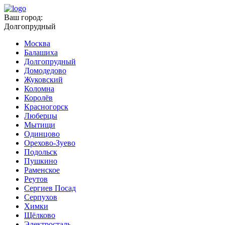
Ваш город:
Долгопрудный
Москва
Балашиха
Долгопрудный
Домодедово
Жуковский
Коломна
Королёв
Красногорск
Люберцы
Мытищи
Одинцово
Орехово-Зуево
Подольск
Пушкино
Раменское
Реутов
Сергиев Посад
Серпухов
Химки
Щёлково
Электросталь