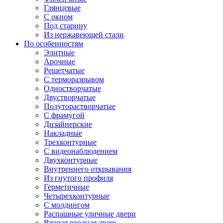
Глянцевые
С окном
Под старину
Из нержавеющей стали
По особенностям
Элитные
Арочные
Решетчатые
С терморазрывом
Одностворчатые
Двустворчатые
Полуторастворчатые
С фрамугой
Дизайнерские
Накладные
Трехконтурные
С видеонаблюдением
Двухконтурные
Внутреннего открывания
Из гнутого профиля
Герметичные
Четырехконтурные
С молдингом
Распашные уличные двери
Вторая входная дверь