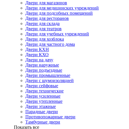
Двери для магазинов
Двери для медицинских учреждений
Двери для подсобных помещений
Двери для ресторанов
Двери для склада
Двери для театров
Двери для учебных учреждений
Двери для хозблока
Двери для частного дома
Двери КХН
Двери КХО
Двери на дачу
Двери наружные
Двери подъездные
Двери промышленные
Двери с шумоизоляцией
Двери сейфовые
Двери технические
Двери усиленные
Двери утепленные
Двери этажные
Парадные двери
Противопожарные двери
Тамбурные двери
Показать все