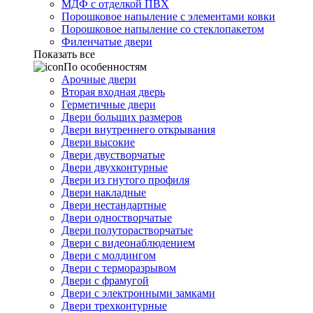
МДФ с отделкой ПВХ
Порошковое напыление с элементами ковки
Порошковое напыление со стеклопакетом
Филенчатые двери
Показать все
По особенностям
Арочные двери
Вторая входная дверь
Герметичные двери
Двери больших размеров
Двери внутреннего открывания
Двери высокие
Двери двустворчатые
Двери двухконтурные
Двери из гнутого профиля
Двери накладные
Двери нестандартные
Двери одностворчатые
Двери полуторастворчатые
Двери с видеонаблюдением
Двери с молдингом
Двери с терморазрывом
Двери с фрамугой
Двери с электронными замками
Двери трехконтурные