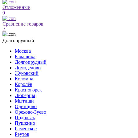
Отложенные
0
Сравнение товаров
2
Долгопрудный
Москва
Балашиха
Долгопрудный
Домодедово
Жуковский
Коломна
Королёв
Красногорск
Люберцы
Мытищи
Одинцово
Орехово-Зуево
Подольск
Пушкино
Раменское
Реутов