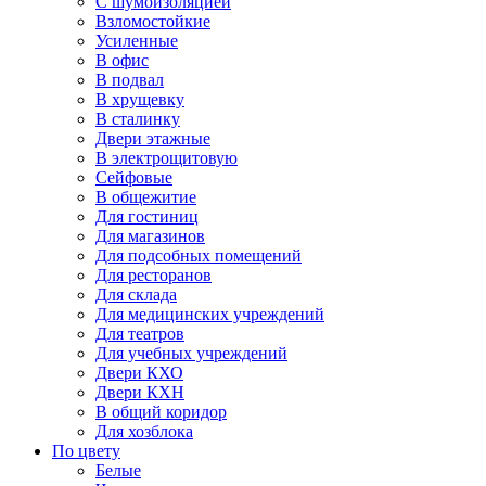
С шумоизоляцией
Взломостойкие
Усиленные
В офис
В подвал
В хрущевку
В сталинку
Двери этажные
В электрощитовую
Сейфовые
В общежитие
Для гостиниц
Для магазинов
Для подсобных помещений
Для ресторанов
Для склада
Для медицинских учреждений
Для театров
Для учебных учреждений
Двери КХО
Двери КХН
В общий коридор
Для хозблока
По цвету
Белые