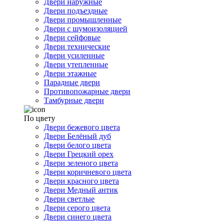
Двери наружные
Двери подъездные
Двери промышленные
Двери с шумоизоляцией
Двери сейфовые
Двери технические
Двери усиленные
Двери утепленные
Двери этажные
Парадные двери
Противопожарные двери
Тамбурные двери
По цвету
Двери бежевого цвета
Двери Белёный дуб
Двери белого цвета
Двери Грецкий орех
Двери зеленого цвета
Двери коричневого цвета
Двери красного цвета
Двери Медный антик
Двери светлые
Двери серого цвета
Двери синего цвета