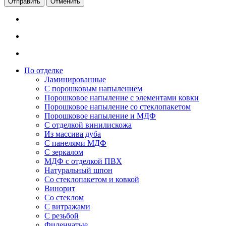
Отменить
По отделке
Ламинированные
С порошковым напылением
Порошковое напыление с элементами ковки
Порошковое напыление со стеклопакетом
Порошковое напыление и МДФ
С отделкой винилискожа
Из массива дуба
С панелями МДФ
С зеркалом
МДФ с отделкой ПВХ
Натуральный шпон
Со стеклопакетом и ковкой
Винорит
Со стеклом
С витражами
С резьбой
Филенчатые