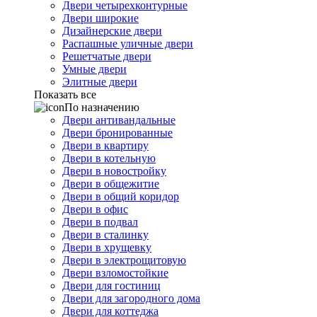
Двери четырехконтурные
Двери широкие
Дизайнерские двери
Распашные уличные двери
Решетчатые двери
Умные двери
Элитные двери
Показать все
По назначению
Двери антивандальные
Двери бронированные
Двери в квартиру
Двери в котельную
Двери в новостройку
Двери в общежитие
Двери в общий коридор
Двери в офис
Двери в подвал
Двери в сталинку
Двери в хрущевку
Двери в электрощитовую
Двери взломостойкие
Двери для гостиниц
Двери для загородного дома
Двери для коттеджа