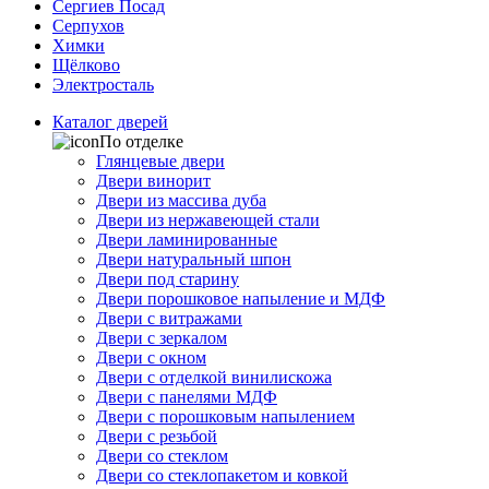
Сергиев Посад
Серпухов
Химки
Щёлково
Электросталь
Каталог дверей
По отделке
Глянцевые двери
Двери винорит
Двери из массива дуба
Двери из нержавеющей стали
Двери ламинированные
Двери натуральный шпон
Двери под старину
Двери порошковое напыление и МДФ
Двери с витражами
Двери с зеркалом
Двери с окном
Двери с отделкой винилискожа
Двери с панелями МДФ
Двери с порошковым напылением
Двери с резьбой
Двери со стеклом
Двери со стеклопакетом и ковкой