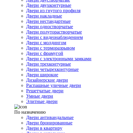
Двери двухконтурные
Двери из гнутого профиля
Двери накладные
Двери нестандартные
Двери одностворчатые
Двери полуторастворчатые
Двери с видеонаблюдением
Двери с молдингом
Двери с терморазрывом
Двери с фрамугой
Двери с электронными замками
Двери трехконтурные
Двери четырехконтурные
Двери широкие
Дизайнерские двери
Распашные уличные двери
Решетчатые двери
Умные двери
Элитные двери
По назначению
Двери антивандальные
Двери бронированные
Двери в квартиру