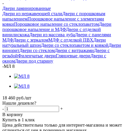
-
Двери ламинированные
Двери из нержавеющей стали
Двери с порошковым
напылением
Порошковое напыление с элементами
ковки
Порошковое напыление со стеклопакетом
Двери
порошковое напыление и МДФ
Двери с отделкой
винилискожа
Двери из массива дуба
Двери с панелями
МДФ
Двери с зеркалом
МДФ с отделкой ПВХ
Двери
натуральный шпон
Двери со стеклопакетом и ковкой
Двери
винорит
Двери со стеклом
Двери с витражами
Двери с
резьбой
Филенчатые двери
Глянцевые двери
Двери с
окном
Двери под старину
-
МЛ 8
18 460
руб.
/шт
Нашли дешевле?
-
+
В корзину
Купить в 1 клик
Цена действительна только для интернет-магазина и может
отличаться от цен в розничных магазинах