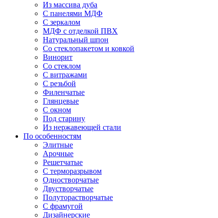
Из массива дуба
С панелями МДФ
С зеркалом
МДФ с отделкой ПВХ
Натуральный шпон
Со стеклопакетом и ковкой
Винорит
Со стеклом
С витражами
С резьбой
Филенчатые
Глянцевые
С окном
Под старину
Из нержавеющей стали
По особенностям
Элитные
Арочные
Решетчатые
С терморазрывом
Одностворчатые
Двустворчатые
Полуторастворчатые
С фрамугой
Дизайнерские