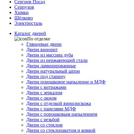
Сергиев Посад
Серпухов
Химки
Щёлково
Электросталь
Каталог дверей
По отделке
Глянцевые двери
Двери винорит
Двери из массива дуба
Двери из нержавеющей стали
Двери ламинированные
Двери натуральный шпон
Двери под старину
Двери порошковое напыление и МДФ
Двери с витражами
Двери с зеркалом
Двери с окном
Двери с отделкой винилискожа
Двери с панелями МДФ
Двери с порошковым напылением
Двери с резьбой
Двери со стеклом
Двери со стеклопакетом и ковкой