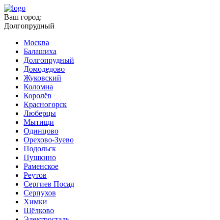
Ваш город:
Долгопрудный
Москва
Балашиха
Долгопрудный
Домодедово
Жуковский
Коломна
Королёв
Красногорск
Люберцы
Мытищи
Одинцово
Орехово-Зуево
Подольск
Пушкино
Раменское
Реутов
Сергиев Посад
Серпухов
Химки
Щёлково
Электросталь