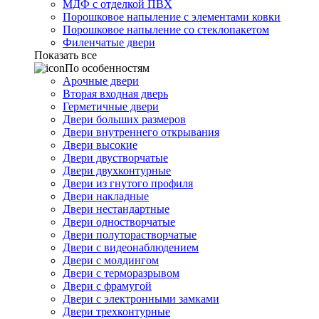
МДФ с отделкой ПВХ
Порошковое напыление с элементами ковки
Порошковое напыление со стеклопакетом
Филенчатые двери
Показать все
По особенностям
Арочные двери
Вторая входная дверь
Герметичные двери
Двери больших размеров
Двери внутреннего открывания
Двери высокие
Двери двустворчатые
Двери двухконтурные
Двери из гнутого профиля
Двери накладные
Двери нестандартные
Двери одностворчатые
Двери полуторастворчатые
Двери с видеонаблюдением
Двери с молдингом
Двери с терморазрывом
Двери с фрамугой
Двери с электронными замками
Двери трехконтурные