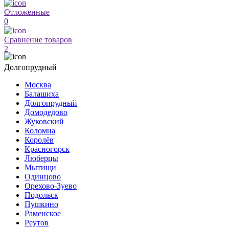
Отложенные
0
Сравнение товаров
2
Долгопрудный
Москва
Балашиха
Долгопрудный
Домодедово
Жуковский
Коломна
Королёв
Красногорск
Люберцы
Мытищи
Одинцово
Орехово-Зуево
Подольск
Пушкино
Раменское
Реутов