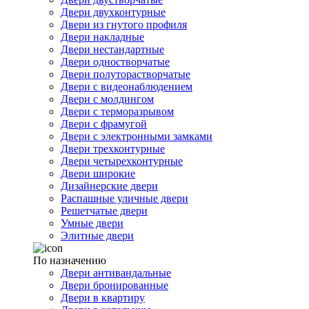
Двери двухконтурные
Двери из гнутого профиля
Двери накладные
Двери нестандартные
Двери одностворчатые
Двери полуторастворчатые
Двери с видеонаблюдением
Двери с молдингом
Двери с терморазрывом
Двери с фрамугой
Двери с электронными замками
Двери трехконтурные
Двери четырехконтурные
Двери широкие
Дизайнерские двери
Распашные уличные двери
Решетчатые двери
Умные двери
Элитные двери
По назначению
Двери антивандальные
Двери бронированные
Двери в квартиру