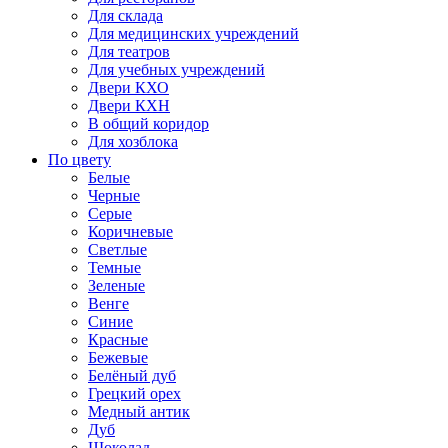
Для склада
Для медицинских учреждений
Для театров
Для учебных учреждений
Двери КХО
Двери КХН
В общий коридор
Для хозблока
По цвету
Белые
Черные
Серые
Коричневые
Светлые
Темные
Зеленые
Венге
Синие
Красные
Бежевые
Белёный дуб
Грецкий орех
Медный антик
Дуб
Шоколад