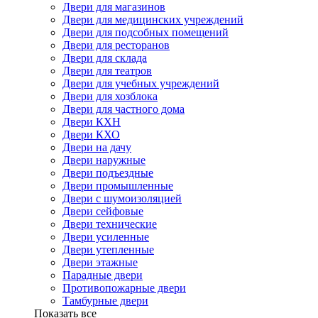
Двери для магазинов
Двери для медицинских учреждений
Двери для подсобных помещений
Двери для ресторанов
Двери для склада
Двери для театров
Двери для учебных учреждений
Двери для хозблока
Двери для частного дома
Двери КХН
Двери КХО
Двери на дачу
Двери наружные
Двери подъездные
Двери промышленные
Двери с шумоизоляцией
Двери сейфовые
Двери технические
Двери усиленные
Двери утепленные
Двери этажные
Парадные двери
Противопожарные двери
Тамбурные двери
Показать все