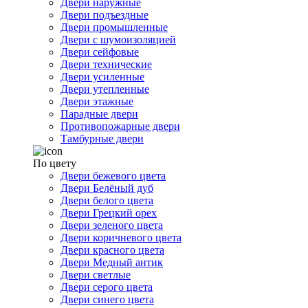
Двери наружные
Двери подъездные
Двери промышленные
Двери с шумоизоляцией
Двери сейфовые
Двери технические
Двери усиленные
Двери утепленные
Двери этажные
Парадные двери
Противопожарные двери
Тамбурные двери
По цвету
Двери бежевого цвета
Двери Белёный дуб
Двери белого цвета
Двери Грецкий орех
Двери зеленого цвета
Двери коричневого цвета
Двери красного цвета
Двери Медный антик
Двери светлые
Двери серого цвета
Двери синего цвета