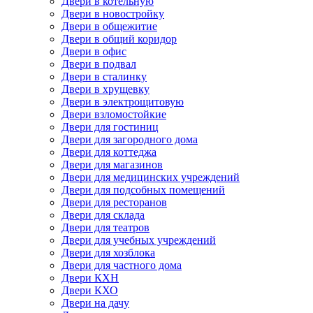
Двери в котельную
Двери в новостройку
Двери в общежитие
Двери в общий коридор
Двери в офис
Двери в подвал
Двери в сталинку
Двери в хрущевку
Двери в электрощитовую
Двери взломостойкие
Двери для гостиниц
Двери для загородного дома
Двери для коттеджа
Двери для магазинов
Двери для медицинских учреждений
Двери для подсобных помещений
Двери для ресторанов
Двери для склада
Двери для театров
Двери для учебных учреждений
Двери для хозблока
Двери для частного дома
Двери КХН
Двери КХО
Двери на дачу