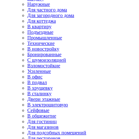
Наружные
Для частного дома
Для загородного дома
Для коттеджа
В квартиру
Подъездные
Промышленные
Технические
В новостройку
Бронированные
С шумоизоляцией
Взломостойкие
Усиленные
В офис
В подвал
В хрущевку
В сталинку
Двери этажные
В электрощитовую
Сейфовые
В общежитие
Для гостиниц
Для магазинов
Для подсобных помещений
Для ресторанов