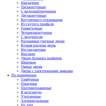
Накладные
Трехконтурные
С видеонаблюдением
Двухконтурные
Внутреннего открывания
Из гнутого профиля
Герметичные
Четырехконтурные
С молдингом
Распашные уличные двери
Вторая входная дверь
Нестандартные
Высокие
Двери больших размеров
Широкие
Умные двери
Двери с электронными замками
По назначению
Тамбурные
Парадные
Противопожарные
В котельную
Утепленные
Антивандальные
На дачу