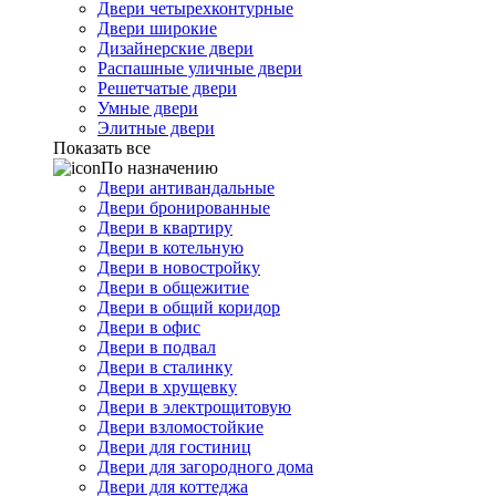
Двери четырехконтурные
Двери широкие
Дизайнерские двери
Распашные уличные двери
Решетчатые двери
Умные двери
Элитные двери
Показать все
По назначению
Двери антивандальные
Двери бронированные
Двери в квартиру
Двери в котельную
Двери в новостройку
Двери в общежитие
Двери в общий коридор
Двери в офис
Двери в подвал
Двери в сталинку
Двери в хрущевку
Двери в электрощитовую
Двери взломостойкие
Двери для гостиниц
Двери для загородного дома
Двери для коттеджа