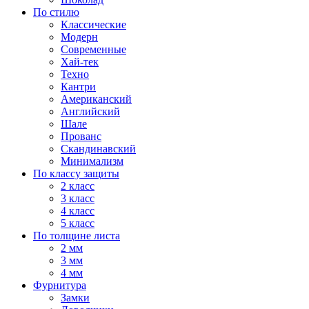
По стилю
Классические
Модерн
Современные
Хай-тек
Техно
Кантри
Американский
Английский
Шале
Прованс
Скандинавский
Минимализм
По классу защиты
2 класс
3 класс
4 класс
5 класс
По толщине листа
2 мм
3 мм
4 мм
Фурнитура
Замки