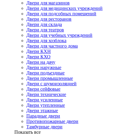
Двери для магазинов
Двери для медицинских учреждений
Двери для подсобных помещений
Двери для ресторанов
Двери для склада
Двери для театров
Двери для учебных учреждений
Двери для хозблока
Двери для частного дома
Двери КХН
Двери КХО
Двери на дачу
Двери наружные
Двери подъездные
Двери промышленные
Двери с шумоизоляцией
Двери сейфовые
Двери технические
Двери усиленные
Двери утепленные
Двери этажные
Парадные двери
Противопожарные двери
Тамбурные двери
Показать все