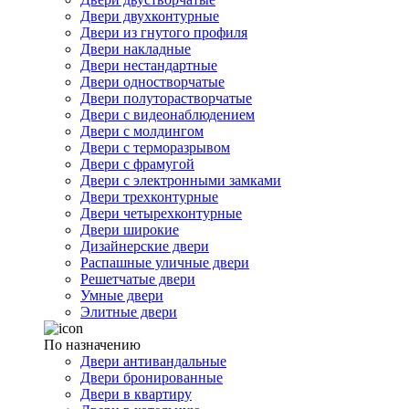
Двери двухконтурные
Двери из гнутого профиля
Двери накладные
Двери нестандартные
Двери одностворчатые
Двери полуторастворчатые
Двери с видеонаблюдением
Двери с молдингом
Двери с терморазрывом
Двери с фрамугой
Двери с электронными замками
Двери трехконтурные
Двери четырехконтурные
Двери широкие
Дизайнерские двери
Распашные уличные двери
Решетчатые двери
Умные двери
Элитные двери
По назначению
Двери антивандальные
Двери бронированные
Двери в квартиру