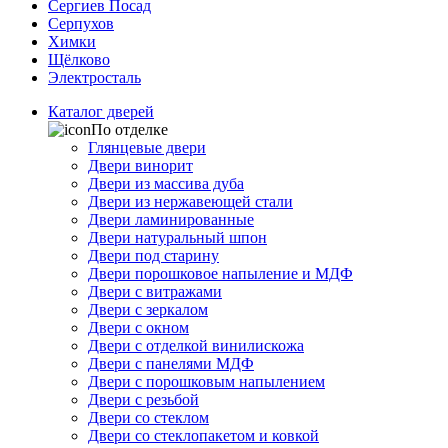
Сергиев Посад
Серпухов
Химки
Щёлково
Электросталь
Каталог дверей
По отделке
Глянцевые двери
Двери винорит
Двери из массива дуба
Двери из нержавеющей стали
Двери ламинированные
Двери натуральный шпон
Двери под старину
Двери порошковое напыление и МДФ
Двери с витражами
Двери с зеркалом
Двери с окном
Двери с отделкой винилискожа
Двери с панелями МДФ
Двери с порошковым напылением
Двери с резьбой
Двери со стеклом
Двери со стеклопакетом и ковкой