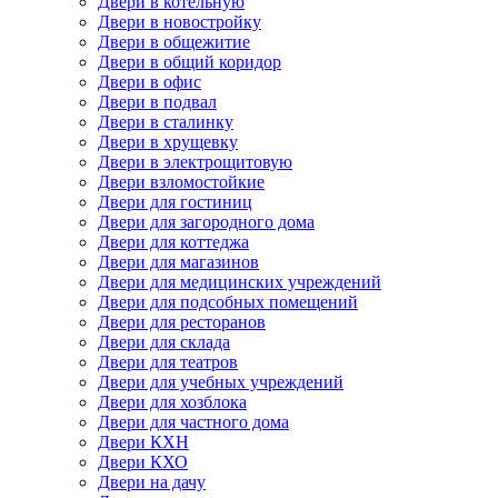
Двери в котельную
Двери в новостройку
Двери в общежитие
Двери в общий коридор
Двери в офис
Двери в подвал
Двери в сталинку
Двери в хрущевку
Двери в электрощитовую
Двери взломостойкие
Двери для гостиниц
Двери для загородного дома
Двери для коттеджа
Двери для магазинов
Двери для медицинских учреждений
Двери для подсобных помещений
Двери для ресторанов
Двери для склада
Двери для театров
Двери для учебных учреждений
Двери для хозблока
Двери для частного дома
Двери КХН
Двери КХО
Двери на дачу