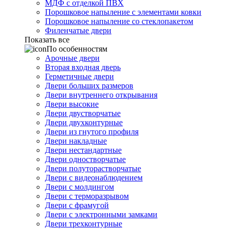
МДФ с отделкой ПВХ
Порошковое напыление с элементами ковки
Порошковое напыление со стеклопакетом
Филенчатые двери
Показать все
По особенностям
Арочные двери
Вторая входная дверь
Герметичные двери
Двери больших размеров
Двери внутреннего открывания
Двери высокие
Двери двустворчатые
Двери двухконтурные
Двери из гнутого профиля
Двери накладные
Двери нестандартные
Двери одностворчатые
Двери полуторастворчатые
Двери с видеонаблюдением
Двери с молдингом
Двери с терморазрывом
Двери с фрамугой
Двери с электронными замками
Двери трехконтурные