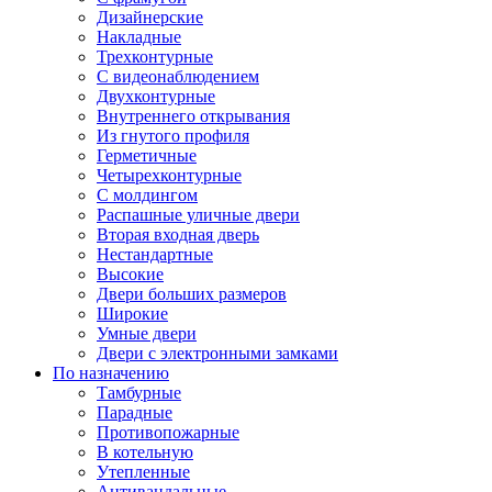
Дизайнерские
Накладные
Трехконтурные
С видеонаблюдением
Двухконтурные
Внутреннего открывания
Из гнутого профиля
Герметичные
Четырехконтурные
С молдингом
Распашные уличные двери
Вторая входная дверь
Нестандартные
Высокие
Двери больших размеров
Широкие
Умные двери
Двери с электронными замками
По назначению
Тамбурные
Парадные
Противопожарные
В котельную
Утепленные
Антивандальные