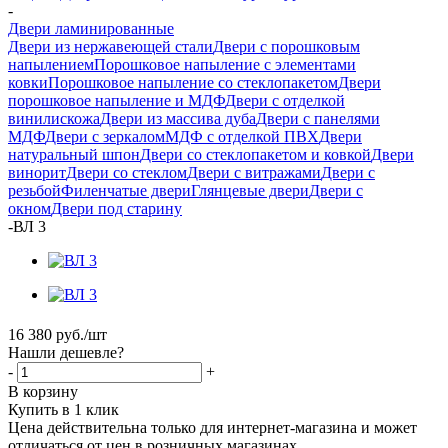
-
Двери ламинированные
Двери из нержавеющей стали
Двери с порошковым
напылением
Порошковое напыление с элементами
ковки
Порошковое напыление со стеклопакетом
Двери
порошковое напыление и МДФ
Двери с отделкой
винилискожа
Двери из массива дуба
Двери с панелями
МДФ
Двери с зеркалом
МДФ с отделкой ПВХ
Двери
натуральный шпон
Двери со стеклопакетом и ковкой
Двери
винорит
Двери со стеклом
Двери с витражами
Двери с
резьбой
Филенчатые двери
Глянцевые двери
Двери с
окном
Двери под старину
-
ВЛ 3
16 380
руб.
/шт
Нашли дешевле?
-
+
В корзину
Купить в 1 клик
Цена действительна только для интернет-магазина и может
отличаться от цен в розничных магазинах