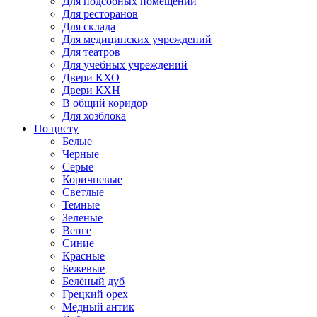
Для подсобных помещений
Для ресторанов
Для склада
Для медицинских учреждений
Для театров
Для учебных учреждений
Двери КХО
Двери КХН
В общий коридор
Для хозблока
По цвету
Белые
Черные
Серые
Коричневые
Светлые
Темные
Зеленые
Венге
Синие
Красные
Бежевые
Белёный дуб
Грецкий орех
Медный антик