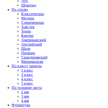
Дуб
Шоколад
По стилю
Классические
Модерн
Современные
Хай-тек
Техно
Кантри
Американский
Английский
Шале
Прованс
Скандинавский
Минимализм
По классу защиты
2 класс
3 класс
4 класс
5 класс
По толщине листа
2 мм
3 мм
4 мм
Фурнитура