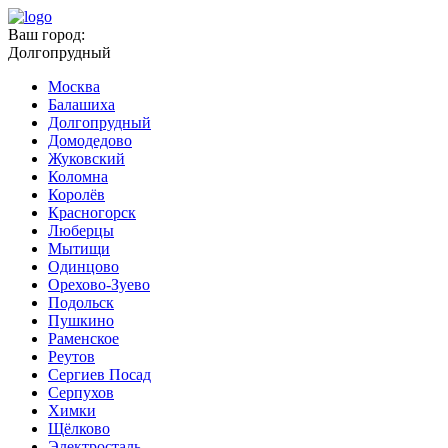
Ваш город:
Долгопрудный
Москва
Балашиха
Долгопрудный
Домодедово
Жуковский
Коломна
Королёв
Красногорск
Люберцы
Мытищи
Одинцово
Орехово-Зуево
Подольск
Пушкино
Раменское
Реутов
Сергиев Посад
Серпухов
Химки
Щёлково
Электросталь