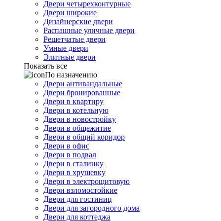
Двери четырехконтурные
Двери широкие
Дизайнерские двери
Распашные уличные двери
Решетчатые двери
Умные двери
Элитные двери
Показать все
По назначению
Двери антивандальные
Двери бронированные
Двери в квартиру
Двери в котельную
Двери в новостройку
Двери в общежитие
Двери в общий коридор
Двери в офис
Двери в подвал
Двери в сталинку
Двери в хрущевку
Двери в электрощитовую
Двери взломостойкие
Двери для гостиниц
Двери для загородного дома
Двери для коттеджа