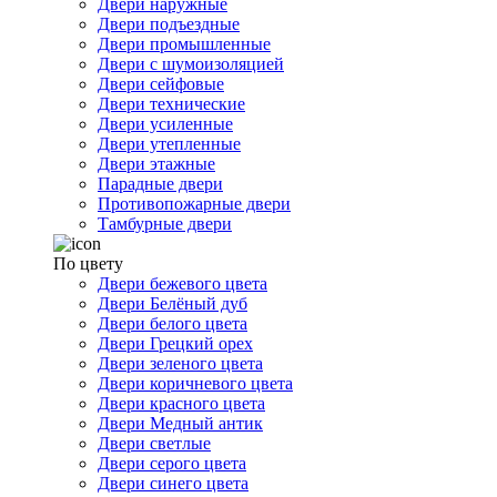
Двери наружные
Двери подъездные
Двери промышленные
Двери с шумоизоляцией
Двери сейфовые
Двери технические
Двери усиленные
Двери утепленные
Двери этажные
Парадные двери
Противопожарные двери
Тамбурные двери
По цвету
Двери бежевого цвета
Двери Белёный дуб
Двери белого цвета
Двери Грецкий орех
Двери зеленого цвета
Двери коричневого цвета
Двери красного цвета
Двери Медный антик
Двери светлые
Двери серого цвета
Двери синего цвета