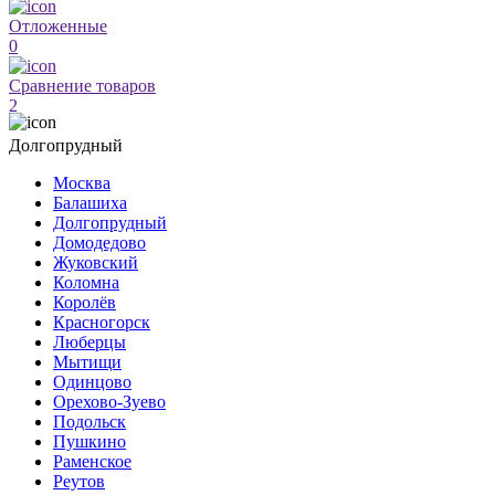
Отложенные
0
Сравнение товаров
2
Долгопрудный
Москва
Балашиха
Долгопрудный
Домодедово
Жуковский
Коломна
Королёв
Красногорск
Люберцы
Мытищи
Одинцово
Орехово-Зуево
Подольск
Пушкино
Раменское
Реутов