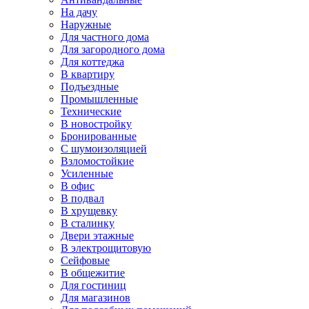
На дачу
Наружные
Для частного дома
Для загородного дома
Для коттеджа
В квартиру
Подъездные
Промышленные
Технические
В новостройку
Бронированные
С шумоизоляцией
Взломостойкие
Усиленные
В офис
В подвал
В хрущевку
В сталинку
Двери этажные
В электрощитовую
Сейфовые
В общежитие
Для гостиниц
Для магазинов