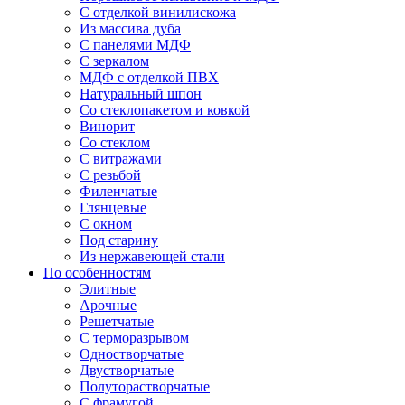
С отделкой винилискожа
Из массива дуба
С панелями МДФ
С зеркалом
МДФ с отделкой ПВХ
Натуральный шпон
Со стеклопакетом и ковкой
Винорит
Со стеклом
С витражами
С резьбой
Филенчатые
Глянцевые
С окном
Под старину
Из нержавеющей стали
По особенностям
Элитные
Арочные
Решетчатые
С терморазрывом
Одностворчатые
Двустворчатые
Полуторастворчатые
С фрамугой