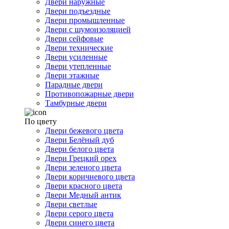
Двери наружные
Двери подъездные
Двери промышленные
Двери с шумоизоляцией
Двери сейфовые
Двери технические
Двери усиленные
Двери утепленные
Двери этажные
Парадные двери
Противопожарные двери
Тамбурные двери
По цвету
Двери бежевого цвета
Двери Белёный дуб
Двери белого цвета
Двери Грецкий орех
Двери зеленого цвета
Двери коричневого цвета
Двери красного цвета
Двери Медный антик
Двери светлые
Двери серого цвета
Двери синего цвета