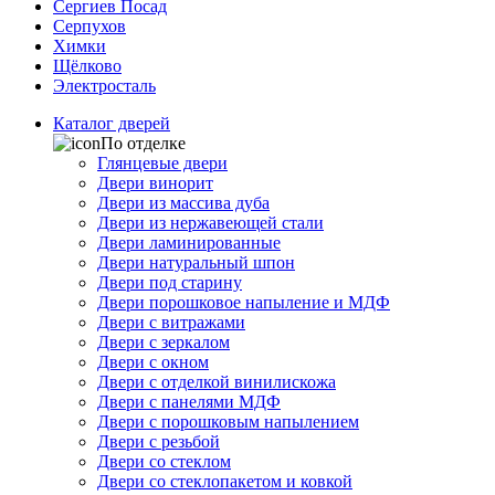
Сергиев Посад
Серпухов
Химки
Щёлково
Электросталь
Каталог дверей
По отделке
Глянцевые двери
Двери винорит
Двери из массива дуба
Двери из нержавеющей стали
Двери ламинированные
Двери натуральный шпон
Двери под старину
Двери порошковое напыление и МДФ
Двери с витражами
Двери с зеркалом
Двери с окном
Двери с отделкой винилискожа
Двери с панелями МДФ
Двери с порошковым напылением
Двери с резьбой
Двери со стеклом
Двери со стеклопакетом и ковкой