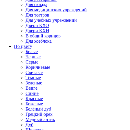
Для склада
Для медицинских учреждений
Для театров
Для учебных учреждений
Двери КХО
Двери КХН
В общий коридор
Для хозблока
По цвету
Белые
Черные
Серые
Коричневые
Светлые
Темные
Зеленые
Венге
Синие
Красные
Бежевые
Белёный дуб
Грецкий орех
Медный антик
Дуб
Шоколад