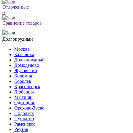
Отложенные
0
Сравнение товаров
2
Долгопрудный
Москва
Балашиха
Долгопрудный
Домодедово
Жуковский
Коломна
Королёв
Красногорск
Люберцы
Мытищи
Одинцово
Орехово-Зуево
Подольск
Пушкино
Раменское
Реутов