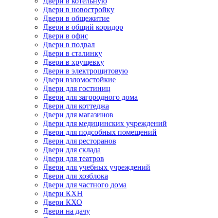
Двери в котельную
Двери в новостройку
Двери в общежитие
Двери в общий коридор
Двери в офис
Двери в подвал
Двери в сталинку
Двери в хрущевку
Двери в электрощитовую
Двери взломостойкие
Двери для гостиниц
Двери для загородного дома
Двери для коттеджа
Двери для магазинов
Двери для медицинских учреждений
Двери для подсобных помещений
Двери для ресторанов
Двери для склада
Двери для театров
Двери для учебных учреждений
Двери для хозблока
Двери для частного дома
Двери КХН
Двери КХО
Двери на дачу