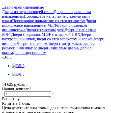
-
Двери ламинированные
Двери из нержавеющей стали
Двери с порошковым
напылением
Порошковое напыление с элементами
ковки
Порошковое напыление со стеклопакетом
Двери
порошковое напыление и МДФ
Двери с отделкой
винилискожа
Двери из массива дуба
Двери с панелями
МДФ
Двери с зеркалом
МДФ с отделкой ПВХ
Двери
натуральный шпон
Двери со стеклопакетом и ковкой
Двери
винорит
Двери со стеклом
Двери с витражами
Двери с
резьбой
Филенчатые двери
Глянцевые двери
Двери с
окном
Двери под старину
-
ВЛ 8
14 625
руб.
/шт
Нашли дешевле?
-
+
В корзину
Купить в 1 клик
Цена действительна только для интернет-магазина и может
отличаться от цен в розничных магазинах