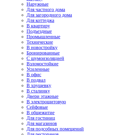
Наружные
Для частного дома
Для загородного дома
Для коттеджа
В квартиру
Подъездные
Промышленные
Технические
В новостройку
Бронированные
С шумоизоляцией
Взломостойкие
Усиленные
В офис
В подвал
В хрущевку
В сталинку
Двери этажные
В электрощитовую
Сейфовые
В общежитие
Для гостиниц
Для магазинов
Для подсобных помещений
Для ресторанов