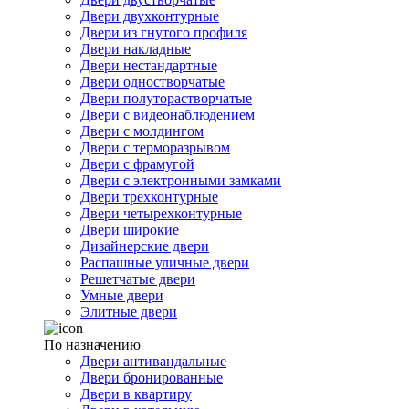
Двери двухконтурные
Двери из гнутого профиля
Двери накладные
Двери нестандартные
Двери одностворчатые
Двери полуторастворчатые
Двери с видеонаблюдением
Двери с молдингом
Двери с терморазрывом
Двери с фрамугой
Двери с электронными замками
Двери трехконтурные
Двери четырехконтурные
Двери широкие
Дизайнерские двери
Распашные уличные двери
Решетчатые двери
Умные двери
Элитные двери
По назначению
Двери антивандальные
Двери бронированные
Двери в квартиру