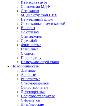
Из массива дуба
С панелями МДФ
С зеркалом
МДФ с отделкой ПВХ
Натуральный шпон
Со стеклопакетом и ковкой
Винорит
Со стеклом
С витражами
С резьбой
Филенчатые
Глянцевые
С окном
Под старину
Из нержавеющей стали
По особенностям
Элитные
Арочные
Решетчатые
С терморазрывом
Одностворчатые
Двустворчатые
Полуторастворчатые
С фрамугой
Дизайнерские