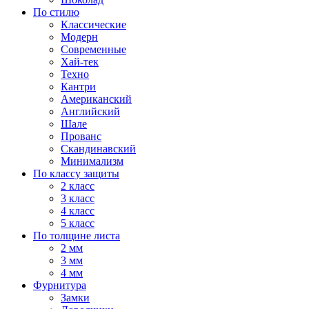
По стилю
Классические
Модерн
Современные
Хай-тек
Техно
Кантри
Американский
Английский
Шале
Прованс
Скандинавский
Минимализм
По классу защиты
2 класс
3 класс
4 класс
5 класс
По толщине листа
2 мм
3 мм
4 мм
Фурнитура
Замки