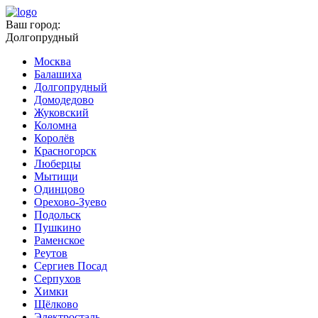
Ваш город:
Долгопрудный
Москва
Балашиха
Долгопрудный
Домодедово
Жуковский
Коломна
Королёв
Красногорск
Люберцы
Мытищи
Одинцово
Орехово-Зуево
Подольск
Пушкино
Раменское
Реутов
Сергиев Посад
Серпухов
Химки
Щёлково
Электросталь