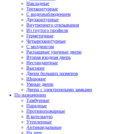
Накладные
Трехконтурные
С видеонаблюдением
Двухконтурные
Внутреннего открывания
Из гнутого профиля
Герметичные
Четырехконтурные
С молдингом
Распашные уличные двери
Вторая входная дверь
Нестандартные
Высокие
Двери больших размеров
Широкие
Умные двери
Двери с электронными замками
По назначению
Тамбурные
Парадные
Противопожарные
В котельную
Утепленные
Антивандальные
На дачу