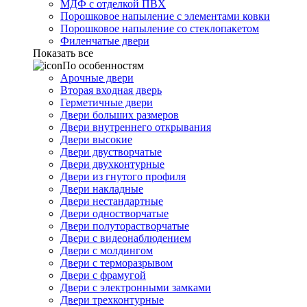
МДФ с отделкой ПВХ
Порошковое напыление с элементами ковки
Порошковое напыление со стеклопакетом
Филенчатые двери
Показать все
По особенностям
Арочные двери
Вторая входная дверь
Герметичные двери
Двери больших размеров
Двери внутреннего открывания
Двери высокие
Двери двустворчатые
Двери двухконтурные
Двери из гнутого профиля
Двери накладные
Двери нестандартные
Двери одностворчатые
Двери полуторастворчатые
Двери с видеонаблюдением
Двери с молдингом
Двери с терморазрывом
Двери с фрамугой
Двери с электронными замками
Двери трехконтурные