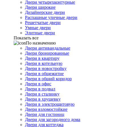
Двери четырехконтурные
Двери широкие
Дизайнерские двери
Распашные уличные двери
Решетчатые двери
Умные двери
Элитные двери
Показать все
По назначению
Двери антивандальные
Двери бронированные
Двери в квартиру
Двери в котельную
Двери в новостройку
Двери в общежитие
Двери в общий коридор
Двери в офис
Двери в подвал
Двери в сталинку
Двери в хрущевку
Двери в электрощитовую
Двери взломостойкие
Двери для гостиниц
Двери для загородного дома
Двери для коттеджа