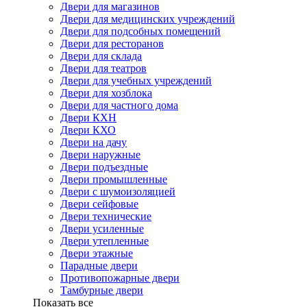
Двери для магазинов
Двери для медицинских учреждений
Двери для подсобных помещений
Двери для ресторанов
Двери для склада
Двери для театров
Двери для учебных учреждений
Двери для хозблока
Двери для частного дома
Двери КХН
Двери КХО
Двери на дачу
Двери наружные
Двери подъездные
Двери промышленные
Двери с шумоизоляцией
Двери сейфовые
Двери технические
Двери усиленные
Двери утепленные
Двери этажные
Парадные двери
Противопожарные двери
Тамбурные двери
Показать все