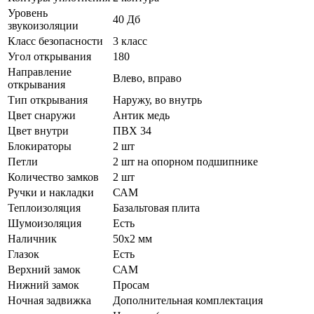
Уровень
40 Дб
звукоизоляции
Класс безопасности
3 класс
Угол открывания
180
Направление
Влево, вправо
открывания
Тип открывания
Наружу, во внутрь
Цвет снаружи
Антик медь
Цвет внутри
ПВХ 34
Блокираторы
2 шт
Петли
2 шт на опорном подшипнике
Количество замков
2 шт
Ручки и накладки
САМ
Теплоизоляция
Базальтовая плита
Шумоизоляция
Есть
Наличник
50х2 мм
Глазок
Есть
Верхний замок
САМ
Нижний замок
Просам
Ночная задвижка
Дополнительная комплектация