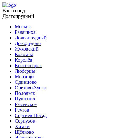
Ваш город:
Долгопрудный
Москва
Балашиха
Долгопрудный
Домодедово
Жуковский
Коломна
Королёв
Красногорск
Люберцы
Мытищи
Одинцово
Орехово-Зуево
Подольск
Пушкино
Раменское
Реутов
Сергиев Посад
Серпухов
Химки
Щёлково
Электросталь