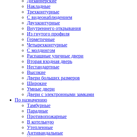
Дизайнерские
Накладные
Трехконтурные
С видеонаблюдением
Двухконтурные
Внутреннего открывания
Из гнутого профиля
Герметичные
Четырехконтурные
С молдингом
Распашные уличные двери
Вторая входная дверь
Нестандартные
Высокие
Двери больших размеров
Широкие
Умные двери
Двери с электронными замками
По назначению
Тамбурные
Парадные
Противопожарные
В котельную
Утепленные
Антивандальные