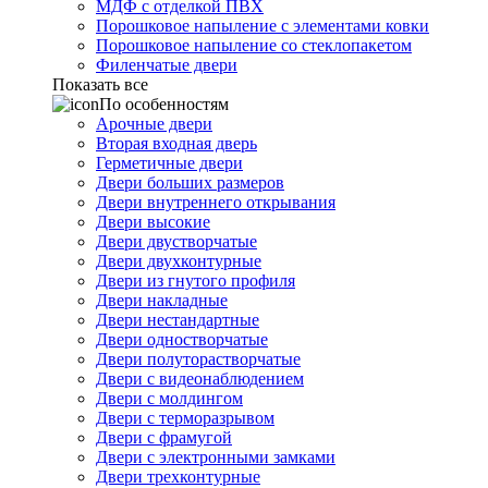
МДФ с отделкой ПВХ
Порошковое напыление с элементами ковки
Порошковое напыление со стеклопакетом
Филенчатые двери
Показать все
По особенностям
Арочные двери
Вторая входная дверь
Герметичные двери
Двери больших размеров
Двери внутреннего открывания
Двери высокие
Двери двустворчатые
Двери двухконтурные
Двери из гнутого профиля
Двери накладные
Двери нестандартные
Двери одностворчатые
Двери полуторастворчатые
Двери с видеонаблюдением
Двери с молдингом
Двери с терморазрывом
Двери с фрамугой
Двери с электронными замками
Двери трехконтурные