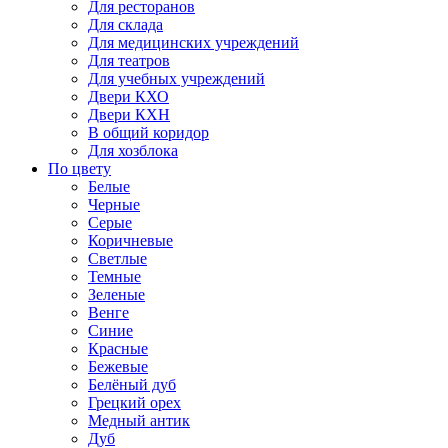
Для ресторанов
Для склада
Для медицинских учреждений
Для театров
Для учебных учреждений
Двери КХО
Двери КХН
В общий коридор
Для хозблока
По цвету
Белые
Черные
Серые
Коричневые
Светлые
Темные
Зеленые
Венге
Синие
Красные
Бежевые
Белёный дуб
Грецкий орех
Медный антик
Дуб