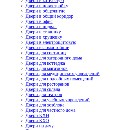
Двери в котельную
Двери в новостройку
Двери в общежитие
Двери в общий коридор
Двери в офис
Двери в подвал
Двери в сталинку
Двери в хрущевку
Двери в электрощитовую
Двери взломостойкие
Двери для гостиниц
Двери для загородного дома
Двери для коттеджа
Двери для магазинов
Двери для медицинских учреждений
Двери для подсобных помещений
Двери для ресторанов
Двери для склада
Двери для театров
Двери для учебных учреждений
Двери для хозблока
Двери для частного дома
Двери КХН
Двери КХО
Двери на дачу