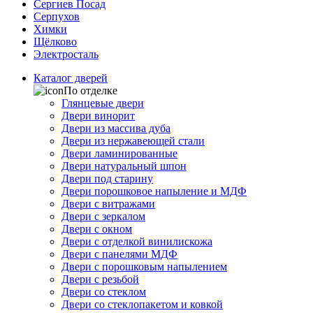
Сергиев Посад
Серпухов
Химки
Щёлково
Электросталь
Каталог дверей
По отделке
Глянцевые двери
Двери винорит
Двери из массива дуба
Двери из нержавеющей стали
Двери ламинированные
Двери натуральный шпон
Двери под старину
Двери порошковое напыление и МДФ
Двери с витражами
Двери с зеркалом
Двери с окном
Двери с отделкой винилискожа
Двери с панелями МДФ
Двери с порошковым напылением
Двери с резьбой
Двери со стеклом
Двери со стеклопакетом и ковкой