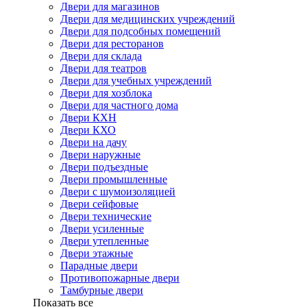
Двери для магазинов
Двери для медицинских учреждений
Двери для подсобных помещений
Двери для ресторанов
Двери для склада
Двери для театров
Двери для учебных учреждений
Двери для хозблока
Двери для частного дома
Двери КХН
Двери КХО
Двери на дачу
Двери наружные
Двери подъездные
Двери промышленные
Двери с шумоизоляцией
Двери сейфовые
Двери технические
Двери усиленные
Двери утепленные
Двери этажные
Парадные двери
Противопожарные двери
Тамбурные двери
Показать все