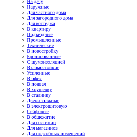
На дачу
Наружные
Для частного дома
Для загородного дома
Для коттеджа
В квартиру
Подъездные
Промышленные
Технические
В новостройку
Бронированные
С шумоизоляцией
Взломостойкие
Усиленные
В офис
В подвал
В хрущевку
В сталинку
Двери этажные
В электрощитовую
Сейфовые
В общежитие
Для гостиниц
Для магазинов
Для подсобных помещений