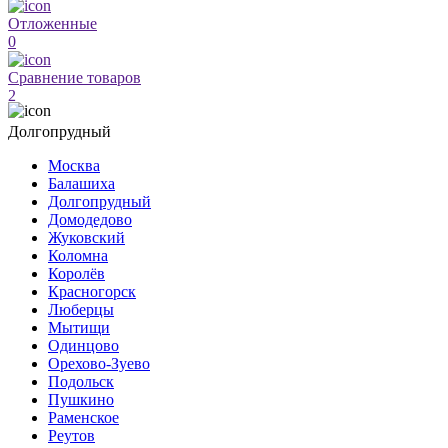
Отложенные
0
Сравнение товаров
2
Долгопрудный
Москва
Балашиха
Долгопрудный
Домодедово
Жуковский
Коломна
Королёв
Красногорск
Люберцы
Мытищи
Одинцово
Орехово-Зуево
Подольск
Пушкино
Раменское
Реутов