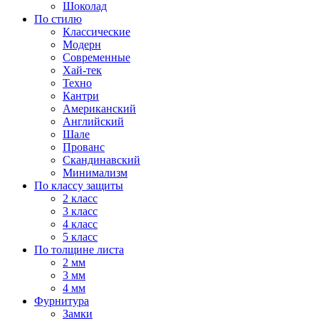
Шоколад
По стилю
Классические
Модерн
Современные
Хай-тек
Техно
Кантри
Американский
Английский
Шале
Прованс
Скандинавский
Минимализм
По классу защиты
2 класс
3 класс
4 класс
5 класс
По толщине листа
2 мм
3 мм
4 мм
Фурнитура
Замки