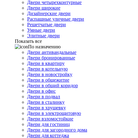
Двери четырехконтурные
Двери широкие
Дизайнерские двери
Распашные уличные двери
Решетчатые двери
Умные двери
Элитные двери
Показать все
По назначению
Двери антивандальные
Двери бронированные
Двери в квартиру
Двери в котельную
Двери в новостройку
Двери в общежитие
Двери в общий коридор
Двери в офис
Двери в подвал
Двери в сталинку
Двери в хрущевку
Двери в электрощитовую
Двери взломостойкие
Двери для гостиниц
Двери для загородного дома
Двери для коттеджа