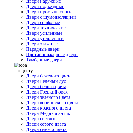
Двери наружные
Двери подъездные
Двери промышленные
Двери с шумоизоляцией
Двери сейфовые
Двери технические
Двери усиленные
Двери утепленные
Двери этажные
Парадные двери
Противопожарные двери
Тамбурные двери
По цвету
Двери бежевого цвета
Двери Белёный дуб
Двери белого цвета
Двери Грецкий орех
Двери зеленого цвета
Двери коричневого цвета
Двери красного цвета
Двери Медный антик
Двери светлые
Двери серого цвета
Двери синего цвета