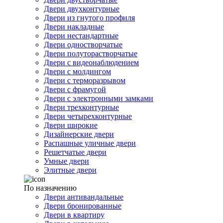
Двери двухконтурные
Двери из гнутого профиля
Двери накладные
Двери нестандартные
Двери одностворчатые
Двери полуторастворчатые
Двери с видеонаблюдением
Двери с молдингом
Двери с терморазрывом
Двери с фрамугой
Двери с электронными замками
Двери трехконтурные
Двери четырехконтурные
Двери широкие
Дизайнерские двери
Распашные уличные двери
Решетчатые двери
Умные двери
Элитные двери
По назначению
Двери антивандальные
Двери бронированные
Двери в квартиру