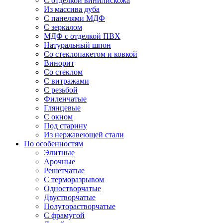
С отделкой винилискожа
Из массива дуба
С панелями МДФ
С зеркалом
МДФ с отделкой ПВХ
Натуральный шпон
Со стеклопакетом и ковкой
Винорит
Со стеклом
С витражами
С резьбой
Филенчатые
Глянцевые
С окном
Под старину
Из нержавеющей стали
По особенностям
Элитные
Арочные
Решетчатые
С терморазрывом
Одностворчатые
Двустворчатые
Полуторастворчатые
С фрамугой