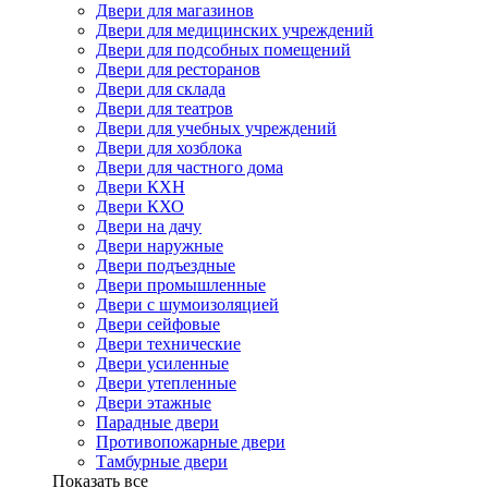
Двери для магазинов
Двери для медицинских учреждений
Двери для подсобных помещений
Двери для ресторанов
Двери для склада
Двери для театров
Двери для учебных учреждений
Двери для хозблока
Двери для частного дома
Двери КХН
Двери КХО
Двери на дачу
Двери наружные
Двери подъездные
Двери промышленные
Двери с шумоизоляцией
Двери сейфовые
Двери технические
Двери усиленные
Двери утепленные
Двери этажные
Парадные двери
Противопожарные двери
Тамбурные двери
Показать все