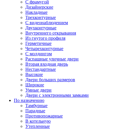
С фрамугой
Дизайнерские
Накладные
Трехконтурные
С видеонаблюдением
Двухконтурные
Внутреннего открывания
Из гнутого профиля
Герметичные
Четырехконтурные
С молдингом
Распашные уличные двери
Вторая входная дверь
Нестандартные
Высокие
Двери больших размеров
Широкие
Умные двери
Двери с электронными замками
По назначению
Тамбурные
Парадные
Противопожарные
В котельную
Утепленные