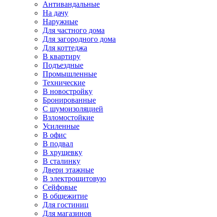
Антивандальные
На дачу
Наружные
Для частного дома
Для загородного дома
Для коттеджа
В квартиру
Подъездные
Промышленные
Технические
В новостройку
Бронированные
С шумоизоляцией
Взломостойкие
Усиленные
В офис
В подвал
В хрущевку
В сталинку
Двери этажные
В электрощитовую
Сейфовые
В общежитие
Для гостиниц
Для магазинов