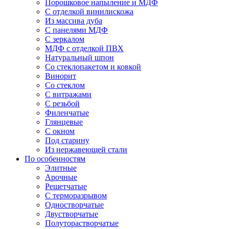
Порошковое напыление и МДФ
С отделкой винилискожа
Из массива дуба
С панелями МДФ
С зеркалом
МДФ с отделкой ПВХ
Натуральный шпон
Со стеклопакетом и ковкой
Винорит
Со стеклом
С витражами
С резьбой
Филенчатые
Глянцевые
С окном
Под старину
Из нержавеющей стали
По особенностям
Элитные
Арочные
Решетчатые
С терморазрывом
Одностворчатые
Двустворчатые
Полуторастворчатые