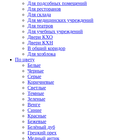
Для подсобных помещений
Для ресторанов
Для склада
Для медицинских учреждений
Для театров
Для учебных учреждений
Двери КХО
Двери КХН
В общий коридор
Для хозблока
По цвету
Белые
Черные
Серые
Коричневые
Светлые
Темные
Зеленые
Венге
Синие
Красные
Бежевые
Белёный дуб
Грецкий орех
Медный антик