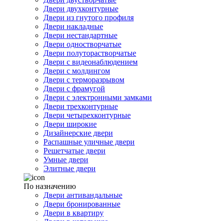
Двери двухконтурные
Двери из гнутого профиля
Двери накладные
Двери нестандартные
Двери одностворчатые
Двери полуторастворчатые
Двери с видеонаблюдением
Двери с молдингом
Двери с терморазрывом
Двери с фрамугой
Двери с электронными замками
Двери трехконтурные
Двери четырехконтурные
Двери широкие
Дизайнерские двери
Распашные уличные двери
Решетчатые двери
Умные двери
Элитные двери
По назначению
Двери антивандальные
Двери бронированные
Двери в квартиру