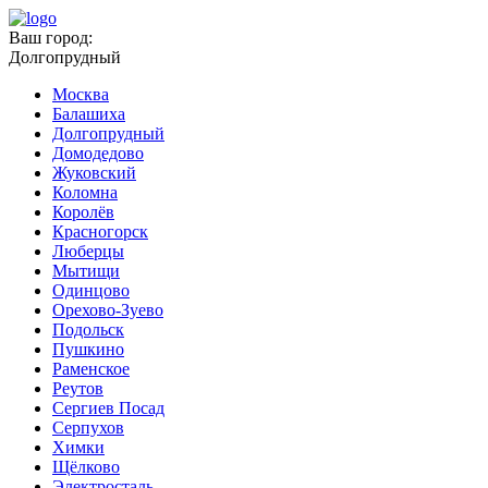
Ваш город:
Долгопрудный
Москва
Балашиха
Долгопрудный
Домодедово
Жуковский
Коломна
Королёв
Красногорск
Люберцы
Мытищи
Одинцово
Орехово-Зуево
Подольск
Пушкино
Раменское
Реутов
Сергиев Посад
Серпухов
Химки
Щёлково
Электросталь