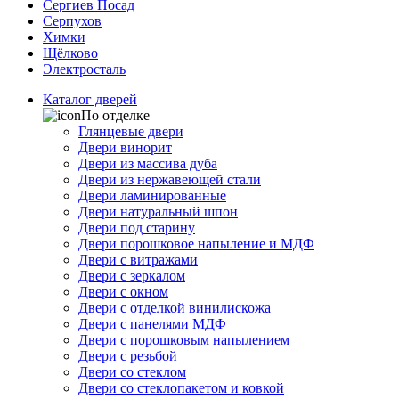
Сергиев Посад
Серпухов
Химки
Щёлково
Электросталь
Каталог дверей
По отделке
Глянцевые двери
Двери винорит
Двери из массива дуба
Двери из нержавеющей стали
Двери ламинированные
Двери натуральный шпон
Двери под старину
Двери порошковое напыление и МДФ
Двери с витражами
Двери с зеркалом
Двери с окном
Двери с отделкой винилискожа
Двери с панелями МДФ
Двери с порошковым напылением
Двери с резьбой
Двери со стеклом
Двери со стеклопакетом и ковкой