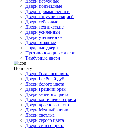
Двери наружные
Двери подъездные
Двери промышленные
Двери с шумоизоляцией
Двери сейфовые
Двери технические
Двери усиленные
Двери утепленные
Двери этажные
Парадные двери
Противопожарные двери
Тамбурные двери
По цвету
Двери бежевого цвета
Двери Белёный дуб
Двери белого цвета
Двери Грецкий орех
Двери зеленого цвета
Двери коричневого цвета
Двери красного цвета
Двери Медный антик
Двери светлые
Двери серого цвета
Двери синего цвета