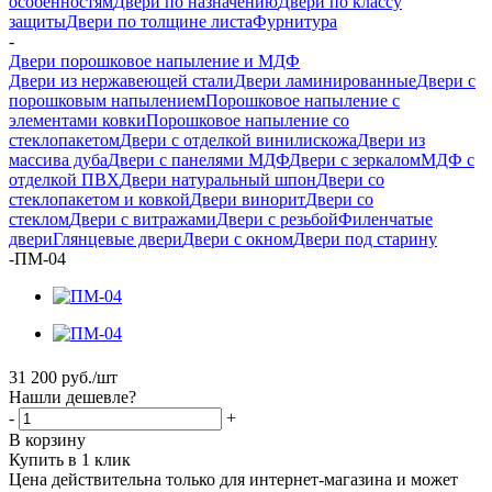
особенностям
Двери по назначению
Двери по классу
защиты
Двери по толщине листа
Фурнитура
-
Двери порошковое напыление и МДФ
Двери из нержавеющей стали
Двери ламинированные
Двери с
порошковым напылением
Порошковое напыление с
элементами ковки
Порошковое напыление со
стеклопакетом
Двери с отделкой винилискожа
Двери из
массива дуба
Двери с панелями МДФ
Двери с зеркалом
МДФ с
отделкой ПВХ
Двери натуральный шпон
Двери со
стеклопакетом и ковкой
Двери винорит
Двери со
стеклом
Двери с витражами
Двери с резьбой
Филенчатые
двери
Глянцевые двери
Двери с окном
Двери под старину
-
ПМ-04
31 200
руб.
/шт
Нашли дешевле?
-
+
В корзину
Купить в 1 клик
Цена действительна только для интернет-магазина и может