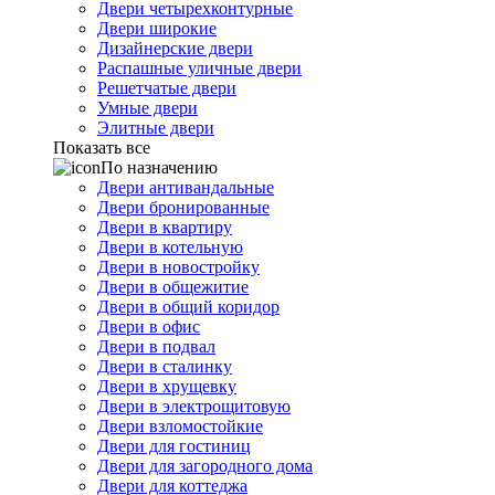
Двери четырехконтурные
Двери широкие
Дизайнерские двери
Распашные уличные двери
Решетчатые двери
Умные двери
Элитные двери
Показать все
По назначению
Двери антивандальные
Двери бронированные
Двери в квартиру
Двери в котельную
Двери в новостройку
Двери в общежитие
Двери в общий коридор
Двери в офис
Двери в подвал
Двери в сталинку
Двери в хрущевку
Двери в электрощитовую
Двери взломостойкие
Двери для гостиниц
Двери для загородного дома
Двери для коттеджа