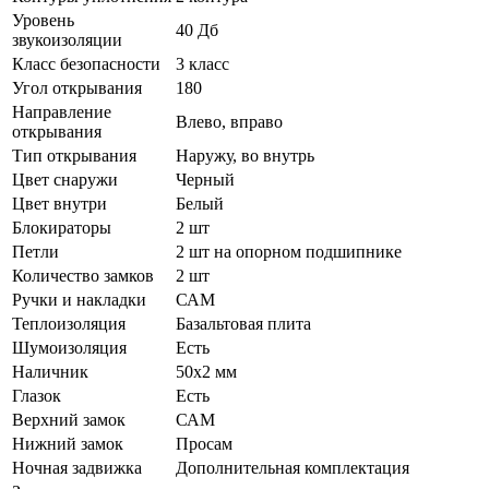
Уровень
40 Дб
звукоизоляции
Класс безопасности
3 класс
Угол открывания
180
Направление
Влево, вправо
открывания
Тип открывания
Наружу, во внутрь
Цвет снаружи
Черный
Цвет внутри
Белый
Блокираторы
2 шт
Петли
2 шт на опорном подшипнике
Количество замков
2 шт
Ручки и накладки
САМ
Теплоизоляция
Базальтовая плита
Шумоизоляция
Есть
Наличник
50х2 мм
Глазок
Есть
Верхний замок
САМ
Нижний замок
Просам
Ночная задвижка
Дополнительная комплектация