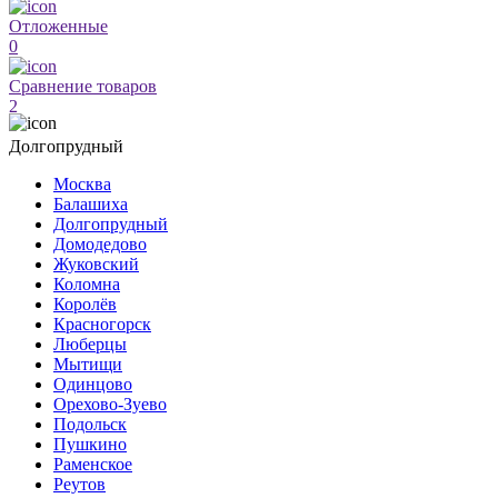
Отложенные
0
Сравнение товаров
2
Долгопрудный
Москва
Балашиха
Долгопрудный
Домодедово
Жуковский
Коломна
Королёв
Красногорск
Люберцы
Мытищи
Одинцово
Орехово-Зуево
Подольск
Пушкино
Раменское
Реутов