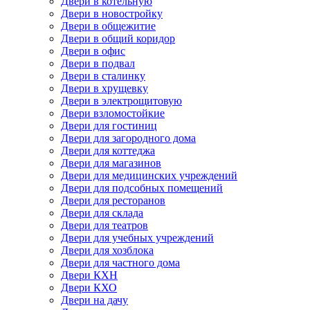
Двери в котельную
Двери в новостройку
Двери в общежитие
Двери в общий коридор
Двери в офис
Двери в подвал
Двери в сталинку
Двери в хрущевку
Двери в электрощитовую
Двери взломостойкие
Двери для гостиниц
Двери для загородного дома
Двери для коттеджа
Двери для магазинов
Двери для медицинских учреждений
Двери для подсобных помещений
Двери для ресторанов
Двери для склада
Двери для театров
Двери для учебных учреждений
Двери для хозблока
Двери для частного дома
Двери КХН
Двери КХО
Двери на дачу