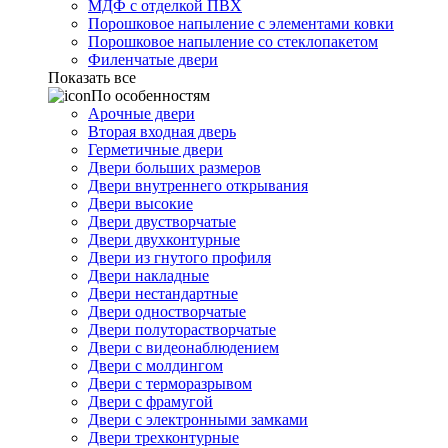
МДФ с отделкой ПВХ
Порошковое напыление с элементами ковки
Порошковое напыление со стеклопакетом
Филенчатые двери
Показать все
По особенностям
Арочные двери
Вторая входная дверь
Герметичные двери
Двери больших размеров
Двери внутреннего открывания
Двери высокие
Двери двустворчатые
Двери двухконтурные
Двери из гнутого профиля
Двери накладные
Двери нестандартные
Двери одностворчатые
Двери полуторастворчатые
Двери с видеонаблюдением
Двери с молдингом
Двери с терморазрывом
Двери с фрамугой
Двери с электронными замками
Двери трехконтурные