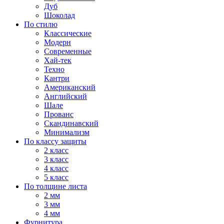
Дуб
Шоколад
По стилю
Классические
Модерн
Современные
Хай-тек
Техно
Кантри
Американский
Английский
Шале
Прованс
Скандинавский
Минимализм
По классу защиты
2 класс
3 класс
4 класс
5 класс
По толщине листа
2 мм
3 мм
4 мм
Фурнитура