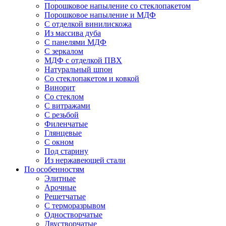
Порошковое напыление со стеклопакетом
Порошковое напыление и МДФ
С отделкой винилискожа
Из массива дуба
С панелями МДФ
С зеркалом
МДФ с отделкой ПВХ
Натуральный шпон
Со стеклопакетом и ковкой
Винорит
Со стеклом
С витражами
С резьбой
Филенчатые
Глянцевые
С окном
Под старину
Из нержавеющей стали
По особенностям
Элитные
Арочные
Решетчатые
С терморазрывом
Одностворчатые
Двустворчатые