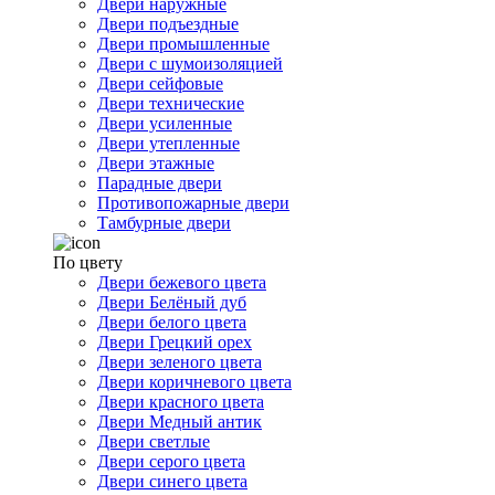
Двери наружные
Двери подъездные
Двери промышленные
Двери с шумоизоляцией
Двери сейфовые
Двери технические
Двери усиленные
Двери утепленные
Двери этажные
Парадные двери
Противопожарные двери
Тамбурные двери
По цвету
Двери бежевого цвета
Двери Белёный дуб
Двери белого цвета
Двери Грецкий орех
Двери зеленого цвета
Двери коричневого цвета
Двери красного цвета
Двери Медный антик
Двери светлые
Двери серого цвета
Двери синего цвета