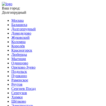
Ваш город:
Долгопрудный
Москва
Балашиха
Долгопрудный
Домодедово
Жуковский
Коломна
Королёв
Красногорск
Люберцы
Мытищи
Одинцово
Орехово-Зуево
Подольск
Пушкино
Раменское
Реутов
Сергиев Посад
Серпухов
Химки
Щёлково
Электросталь