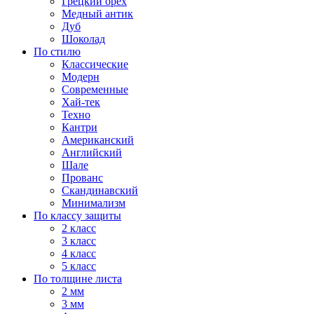
Грецкий орех
Медный антик
Дуб
Шоколад
По стилю
Классические
Модерн
Современные
Хай-тек
Техно
Кантри
Американский
Английский
Шале
Прованс
Скандинавский
Минимализм
По классу защиты
2 класс
3 класс
4 класс
5 класс
По толщине листа
2 мм
3 мм