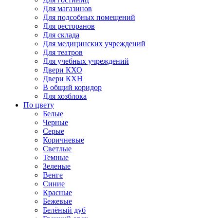
Для магазинов
Для подсобных помещений
Для ресторанов
Для склада
Для медицинских учреждений
Для театров
Для учебных учреждений
Двери КХО
Двери КХН
В общий коридор
Для хозблока
По цвету
Белые
Черные
Серые
Коричневые
Светлые
Темные
Зеленые
Венге
Синие
Красные
Бежевые
Белёный дуб