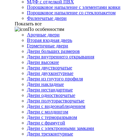
МДФ с отделкой ПВХ
Порошковое напыление с элементами ковки
Порошковое напыление со стеклопакетом
Филенчатые двери
Показать все
По особенностям
Арочные двери
Вторая входная дверь
Герметичные двери
Двери больших размеров
Двери внутреннего открывания
Двери высокие
Двери двустворчатые
Двери двухконтурные
Двери из гнутого профиля
Двери накладные
Двери нестандартные
Двери одностворчатые
Двери полуторастворчатые
Двери с видеонаблюдением
Двери с молдингом
Двери с терморазрывом
Двери с фрамугой
Двери с электронными замками
Двери трехконтурные