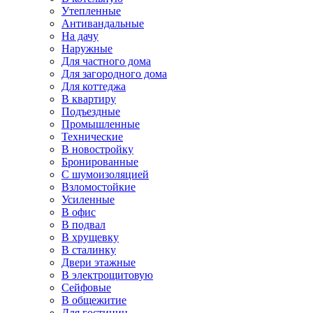
Утепленные
Антивандальные
На дачу
Наружные
Для частного дома
Для загородного дома
Для коттеджа
В квартиру
Подъездные
Промышленные
Технические
В новостройку
Бронированные
С шумоизоляцией
Взломостойкие
Усиленные
В офис
В подвал
В хрущевку
В сталинку
Двери этажные
В электрощитовую
Сейфовые
В общежитие
Для гостиниц