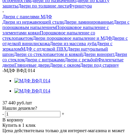
особенностям
Двери по назначению
Двери по классу
защиты
Двери по толщине листа
Фурнитура
-
Двери с панелями МДФ
Двери из нержавеющей стали
Двери ламинированные
Двери с
порошковым напылением
Порошковое напыление с
элементами ковки
Порошковое напыление со
стеклопакетом
Двери порошковое напыление и МДФ
Двери с
отделкой винилискожа
Двери из массива дуба
Двери с
зеркалом
МДФ с отделкой ПВХ
Двери натуральный
шпон
Двери со стеклопакетом и ковкой
Двери винорит
Двери
со стеклом
Двери с витражами
Двери с резьбой
Филенчатые
двери
Глянцевые двери
Двери с окном
Двери под старину
-
МДФ ВФД 014
37 440
руб.
/шт
Нашли дешевле?
-
+
В корзину
Купить в 1 клик
Цена действительна только для интернет-магазина и может