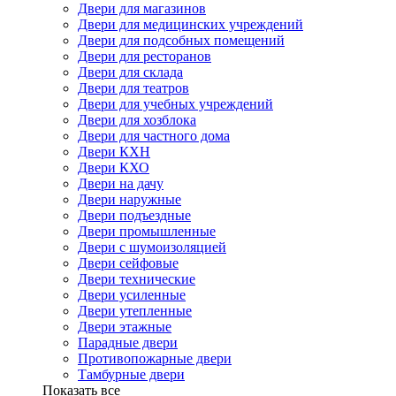
Двери для магазинов
Двери для медицинских учреждений
Двери для подсобных помещений
Двери для ресторанов
Двери для склада
Двери для театров
Двери для учебных учреждений
Двери для хозблока
Двери для частного дома
Двери КХН
Двери КХО
Двери на дачу
Двери наружные
Двери подъездные
Двери промышленные
Двери с шумоизоляцией
Двери сейфовые
Двери технические
Двери усиленные
Двери утепленные
Двери этажные
Парадные двери
Противопожарные двери
Тамбурные двери
Показать все