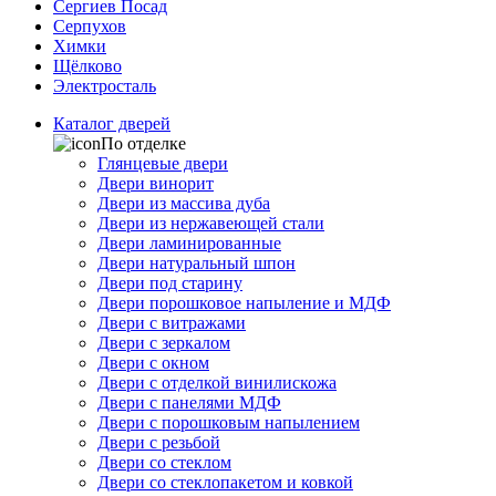
Сергиев Посад
Серпухов
Химки
Щёлково
Электросталь
Каталог дверей
По отделке
Глянцевые двери
Двери винорит
Двери из массива дуба
Двери из нержавеющей стали
Двери ламинированные
Двери натуральный шпон
Двери под старину
Двери порошковое напыление и МДФ
Двери с витражами
Двери с зеркалом
Двери с окном
Двери с отделкой винилискожа
Двери с панелями МДФ
Двери с порошковым напылением
Двери с резьбой
Двери со стеклом
Двери со стеклопакетом и ковкой