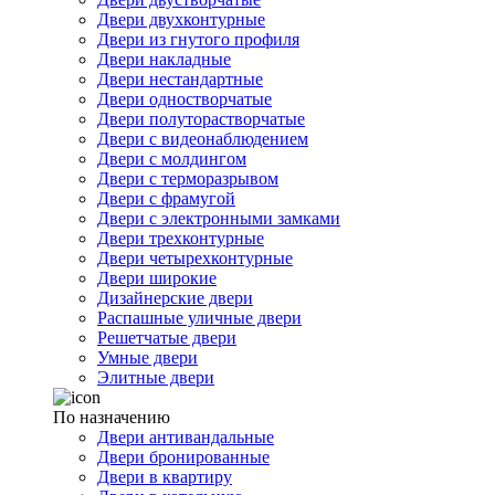
Двери двухконтурные
Двери из гнутого профиля
Двери накладные
Двери нестандартные
Двери одностворчатые
Двери полуторастворчатые
Двери с видеонаблюдением
Двери с молдингом
Двери с терморазрывом
Двери с фрамугой
Двери с электронными замками
Двери трехконтурные
Двери четырехконтурные
Двери широкие
Дизайнерские двери
Распашные уличные двери
Решетчатые двери
Умные двери
Элитные двери
По назначению
Двери антивандальные
Двери бронированные
Двери в квартиру