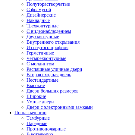
Полуторастворчатые
С фрамугой
Дизайнерские
Накладные
Трехконтурные
С видеонаблюдением
Двухконтурные
Внутреннего открывания
Из гнутого профиля
Герметичные
Четырехконтурные
С молдингом
Распашные уличные двери
Вторая входная дверь
Нестандартные
Высокие
Двери больших размеров
Широкие
Умные двери
Двери с электронными замками
По назначению
Тамбурные
Парадные
Противопожарные
В котельную