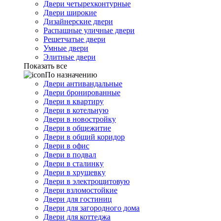
Двери четырехконтурные
Двери широкие
Дизайнерские двери
Распашные уличные двери
Решетчатые двери
Умные двери
Элитные двери
Показать все
По назначению
Двери антивандальные
Двери бронированные
Двери в квартиру
Двери в котельную
Двери в новостройку
Двери в общежитие
Двери в общий коридор
Двери в офис
Двери в подвал
Двери в сталинку
Двери в хрущевку
Двери в электрощитовую
Двери взломостойкие
Двери для гостиниц
Двери для загородного дома
Двери для коттеджа