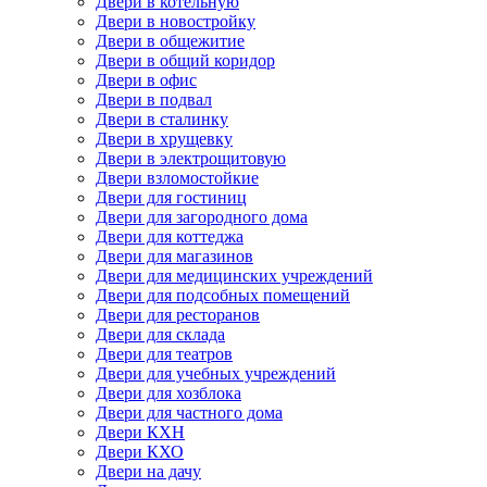
Двери в котельную
Двери в новостройку
Двери в общежитие
Двери в общий коридор
Двери в офис
Двери в подвал
Двери в сталинку
Двери в хрущевку
Двери в электрощитовую
Двери взломостойкие
Двери для гостиниц
Двери для загородного дома
Двери для коттеджа
Двери для магазинов
Двери для медицинских учреждений
Двери для подсобных помещений
Двери для ресторанов
Двери для склада
Двери для театров
Двери для учебных учреждений
Двери для хозблока
Двери для частного дома
Двери КХН
Двери КХО
Двери на дачу