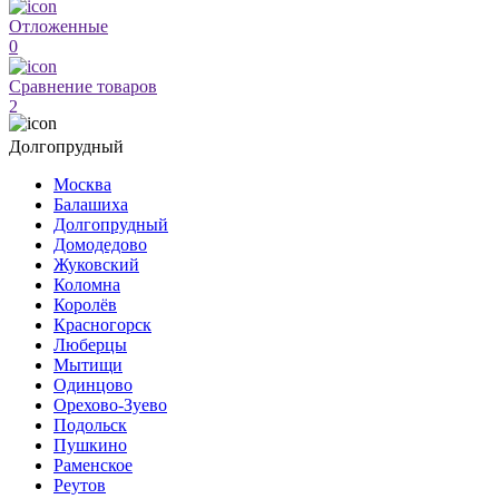
Отложенные
0
Сравнение товаров
2
Долгопрудный
Москва
Балашиха
Долгопрудный
Домодедово
Жуковский
Коломна
Королёв
Красногорск
Люберцы
Мытищи
Одинцово
Орехово-Зуево
Подольск
Пушкино
Раменское
Реутов