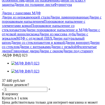
особенностям
Двери по назначению
Двери по классу
защиты
Двери по толщине листа
Фурнитура
-
Двери с панелями МДФ
Двери из нержавеющей стали
Двери ламинированные
Двери с
порошковым напылением
Порошковое напыление с
элементами ковки
Порошковое напыление со
стеклопакетом
Двери порошковое напыление и МДФ
Двери с
отделкой винилискожа
Двери из массива дуба
Двери с
зеркалом
МДФ с отделкой ПВХ
Двери натуральный
шпон
Двери со стеклопакетом и ковкой
Двери винорит
Двери
со стеклом
Двери с витражами
Двери с резьбой
Филенчатые
двери
Глянцевые двери
Двери с окном
Двери под старину
-
МДФ ВФД 023
37 440
руб.
/шт
Нашли дешевле?
-
+
В корзину
Купить в 1 клик
Цена действительна только для интернет-магазина и может