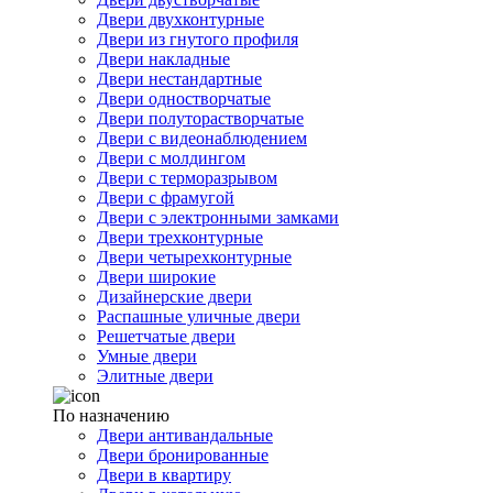
Двери двухконтурные
Двери из гнутого профиля
Двери накладные
Двери нестандартные
Двери одностворчатые
Двери полуторастворчатые
Двери с видеонаблюдением
Двери с молдингом
Двери с терморазрывом
Двери с фрамугой
Двери с электронными замками
Двери трехконтурные
Двери четырехконтурные
Двери широкие
Дизайнерские двери
Распашные уличные двери
Решетчатые двери
Умные двери
Элитные двери
По назначению
Двери антивандальные
Двери бронированные
Двери в квартиру