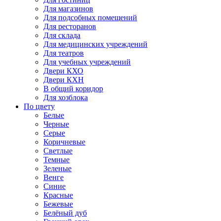
Для магазинов
Для подсобных помещений
Для ресторанов
Для склада
Для медицинских учреждений
Для театров
Для учебных учреждений
Двери КХО
Двери КХН
В общий коридор
Для хозблока
По цвету
Белые
Черные
Серые
Коричневые
Светлые
Темные
Зеленые
Венге
Синие
Красные
Бежевые
Белёный дуб