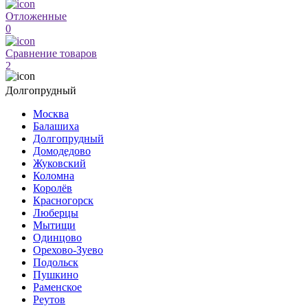
Отложенные
0
Сравнение товаров
2
Долгопрудный
Москва
Балашиха
Долгопрудный
Домодедово
Жуковский
Коломна
Королёв
Красногорск
Люберцы
Мытищи
Одинцово
Орехово-Зуево
Подольск
Пушкино
Раменское
Реутов