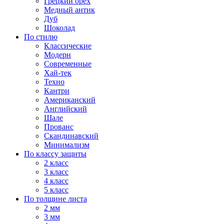
Грецкий орех
Медный антик
Дуб
Шоколад
По стилю
Классические
Модерн
Современные
Хай-тек
Техно
Кантри
Американский
Английский
Шале
Прованс
Скандинавский
Минимализм
По классу защиты
2 класс
3 класс
4 класс
5 класс
По толщине листа
2 мм
3 мм