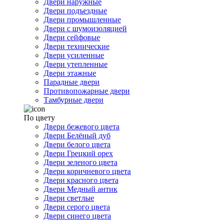
Двери наружные
Двери подъездные
Двери промышленные
Двери с шумоизоляцией
Двери сейфовые
Двери технические
Двери усиленные
Двери утепленные
Двери этажные
Парадные двери
Противопожарные двери
Тамбурные двери
По цвету
Двери бежевого цвета
Двери Белёный дуб
Двери белого цвета
Двери Грецкий орех
Двери зеленого цвета
Двери коричневого цвета
Двери красного цвета
Двери Медный антик
Двери светлые
Двери серого цвета
Двери синего цвета