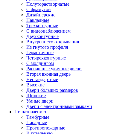
Полуторастворчатые
С фрамугой
Дизайнерские
Накладные
Трехконтурные
С видеонаблюдением
Двухконтурные
Внутреннего открывания
Из гнутого профиля
Герметичные
Четырехконтурные
С молдингом
Распашные уличные двери
Вторая входная дверь
Нестандартные
Высокие
Двери больших размеров
Широкие
Умные двери
Двери с электронными замками
По назначению
Тамбурные
Парадные
Противопожарные
В котельную