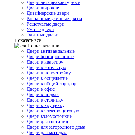
Двери четырехконтурные
Двери широкие
Дизайнерские двери
Распашные уличные двери
Решетчатые двери
Умные двери
Элитные двери
Показать все
По назначению
Двери антивандальные
Двери бронированные
Двери в квартиру
Двери в котельную
Двери в новостройку
Двери в общежитие
Двери в общий коридор
Двери в офис
Двери в подвал
Двери в сталинку
Двери в хрущевку
Двери в электрощитовую
Двери взломостойкие
Двери для гостиниц
Двери для загородного дома
Двери для коттеджа