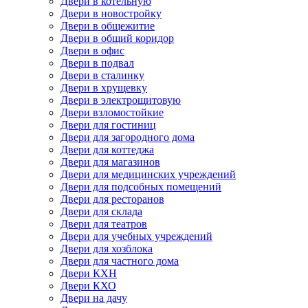
Двери в котельную
Двери в новостройку
Двери в общежитие
Двери в общий коридор
Двери в офис
Двери в подвал
Двери в сталинку
Двери в хрущевку
Двери в электрощитовую
Двери взломостойкие
Двери для гостиниц
Двери для загородного дома
Двери для коттеджа
Двери для магазинов
Двери для медицинских учреждений
Двери для подсобных помещений
Двери для ресторанов
Двери для склада
Двери для театров
Двери для учебных учреждений
Двери для хозблока
Двери для частного дома
Двери КХН
Двери КХО
Двери на дачу