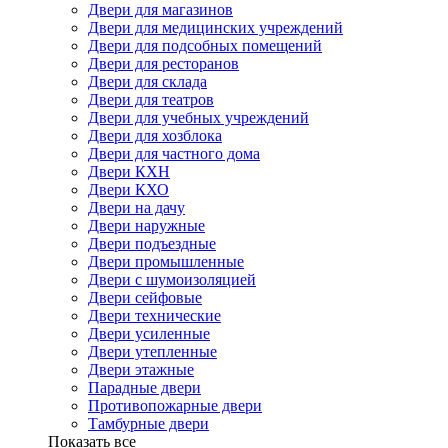
Двери для магазинов
Двери для медицинских учреждений
Двери для подсобных помещений
Двери для ресторанов
Двери для склада
Двери для театров
Двери для учебных учреждений
Двери для хозблока
Двери для частного дома
Двери КХН
Двери КХО
Двери на дачу
Двери наружные
Двери подъездные
Двери промышленные
Двери с шумоизоляцией
Двери сейфовые
Двери технические
Двери усиленные
Двери утепленные
Двери этажные
Парадные двери
Противопожарные двери
Тамбурные двери
Показать все