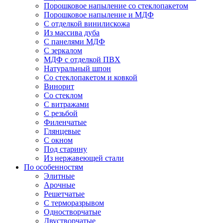
Порошковое напыление со стеклопакетом
Порошковое напыление и МДФ
С отделкой винилискожа
Из массива дуба
С панелями МДФ
С зеркалом
МДФ с отделкой ПВХ
Натуральный шпон
Со стеклопакетом и ковкой
Винорит
Со стеклом
С витражами
С резьбой
Филенчатые
Глянцевые
С окном
Под старину
Из нержавеющей стали
По особенностям
Элитные
Арочные
Решетчатые
С терморазрывом
Одностворчатые
Двустворчатые