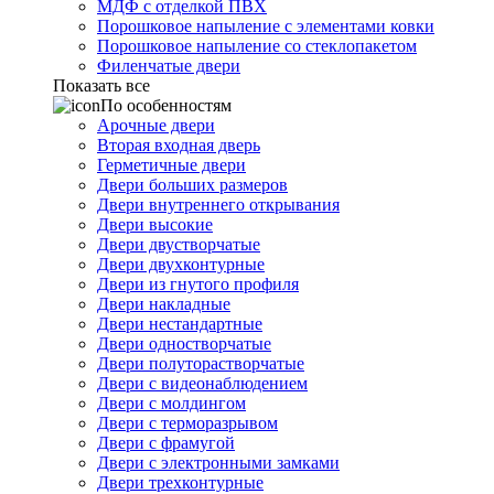
МДФ с отделкой ПВХ
Порошковое напыление с элементами ковки
Порошковое напыление со стеклопакетом
Филенчатые двери
Показать все
По особенностям
Арочные двери
Вторая входная дверь
Герметичные двери
Двери больших размеров
Двери внутреннего открывания
Двери высокие
Двери двустворчатые
Двери двухконтурные
Двери из гнутого профиля
Двери накладные
Двери нестандартные
Двери одностворчатые
Двери полуторастворчатые
Двери с видеонаблюдением
Двери с молдингом
Двери с терморазрывом
Двери с фрамугой
Двери с электронными замками
Двери трехконтурные