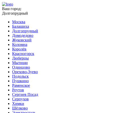
Ваш город:
Долгопрудный
Москва
Балашиха
Долгопрудный
Домодедово
Жуковский
Коломна
Королёв
Красногорск
Люберцы
Мытищи
Одинцово
Орехово-Зуево
Подольск
Пушкино
Раменское
Реутов
Сергиев Посад
Серпухов
Химки
Щёлково
Электросталь