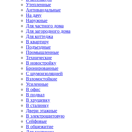
Утепленные
Антивандальные
На дачу
Наружные
Для частного дома
Для загородного дома
Для коттеджа
В квартиру
Подъездные
Промышленные
Технические
В новостройку
Бронированные
С шумоизоляцией
Взломостойкие
Усиленные
В офис
В подвал
В хрущевку
В сталинку
Двери этажные
В электрощитовую
Сейфовые
В общежитие
Для гостиниц