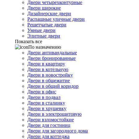
Двери четырехконтурные
Двери широкие
Дизайнерские двери
Распашные уличные двери
Решетчатые двери
Умные двери
Элитные двери
Показать все
По назначению
Двери антивандальные
Двери бронированные
Двери в квартиру
Двери в котельную
Двери в новостройку
Двери в общежитие
Двери в общий коридор
Двери в офис
Двери в подвал
Двери в сталинку
Двери в хрущевку
Двери в электрощитовую
Двери взломостойкие
Двери для гостиниц
Двери для загородного дома
Двери для коттеджа