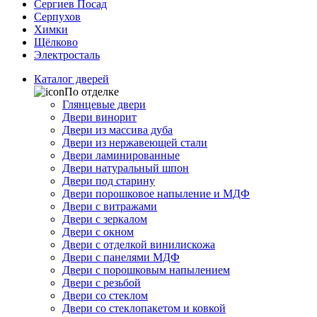
Сергиев Посад
Серпухов
Химки
Щёлково
Электросталь
Каталог дверей
По отделке
Глянцевые двери
Двери винорит
Двери из массива дуба
Двери из нержавеющей стали
Двери ламинированные
Двери натуральный шпон
Двери под старину
Двери порошковое напыление и МДФ
Двери с витражами
Двери с зеркалом
Двери с окном
Двери с отделкой винилискожа
Двери с панелями МДФ
Двери с порошковым напылением
Двери с резьбой
Двери со стеклом
Двери со стеклопакетом и ковкой