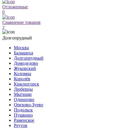
Отложенные
0
Сравнение товаров
2
Долгопрудный
Москва
Балашиха
Долгопрудный
Домодедово
Жуковский
Коломна
Королёв
Красногорск
Люберцы
Мытищи
Одинцово
Орехово-Зуево
Подольск
Пушкино
Раменское
Реутов