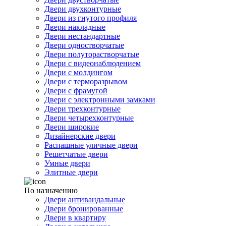
Двери двухконтурные
Двери из гнутого профиля
Двери накладные
Двери нестандартные
Двери одностворчатые
Двери полуторастворчатые
Двери с видеонаблюдением
Двери с молдингом
Двери с терморазрывом
Двери с фрамугой
Двери с электронными замками
Двери трехконтурные
Двери четырехконтурные
Двери широкие
Дизайнерские двери
Распашные уличные двери
Решетчатые двери
Умные двери
Элитные двери
По назначению
Двери антивандальные
Двери бронированные
Двери в квартиру