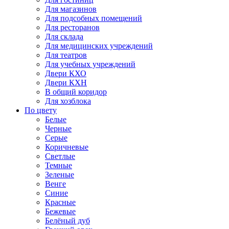
Для магазинов
Для подсобных помещений
Для ресторанов
Для склада
Для медицинских учреждений
Для театров
Для учебных учреждений
Двери КХО
Двери КХН
В общий коридор
Для хозблока
По цвету
Белые
Черные
Серые
Коричневые
Светлые
Темные
Зеленые
Венге
Синие
Красные
Бежевые
Белёный дуб