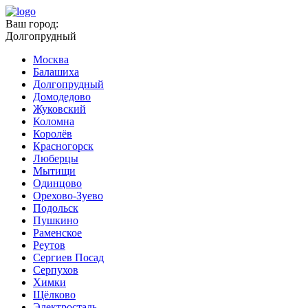
Ваш город:
Долгопрудный
Москва
Балашиха
Долгопрудный
Домодедово
Жуковский
Коломна
Королёв
Красногорск
Люберцы
Мытищи
Одинцово
Орехово-Зуево
Подольск
Пушкино
Раменское
Реутов
Сергиев Посад
Серпухов
Химки
Щёлково
Электросталь