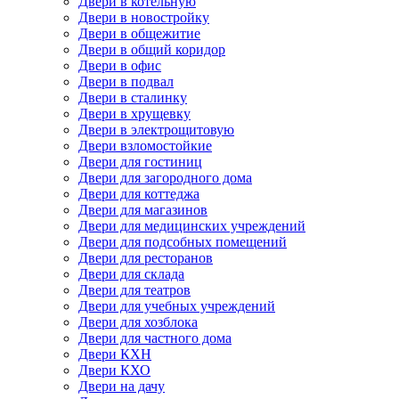
Двери в котельную
Двери в новостройку
Двери в общежитие
Двери в общий коридор
Двери в офис
Двери в подвал
Двери в сталинку
Двери в хрущевку
Двери в электрощитовую
Двери взломостойкие
Двери для гостиниц
Двери для загородного дома
Двери для коттеджа
Двери для магазинов
Двери для медицинских учреждений
Двери для подсобных помещений
Двери для ресторанов
Двери для склада
Двери для театров
Двери для учебных учреждений
Двери для хозблока
Двери для частного дома
Двери КХН
Двери КХО
Двери на дачу