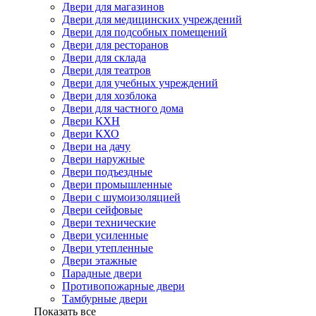
Двери для магазинов
Двери для медицинских учреждений
Двери для подсобных помещений
Двери для ресторанов
Двери для склада
Двери для театров
Двери для учебных учреждений
Двери для хозблока
Двери для частного дома
Двери КХН
Двери КХО
Двери на дачу
Двери наружные
Двери подъездные
Двери промышленные
Двери с шумоизоляцией
Двери сейфовые
Двери технические
Двери усиленные
Двери утепленные
Двери этажные
Парадные двери
Противопожарные двери
Тамбурные двери
Показать все