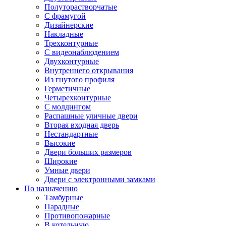
Полуторастворчатые
С фрамугой
Дизайнерские
Накладные
Трехконтурные
С видеонаблюдением
Двухконтурные
Внутреннего открывания
Из гнутого профиля
Герметичные
Четырехконтурные
С молдингом
Распашные уличные двери
Вторая входная дверь
Нестандартные
Высокие
Двери больших размеров
Широкие
Умные двери
Двери с электронными замками
По назначению
Тамбурные
Парадные
Противопожарные
В котельную