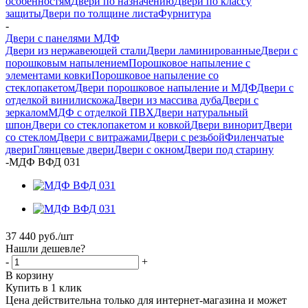
особенностям
Двери по назначению
Двери по классу
защиты
Двери по толщине листа
Фурнитура
-
Двери с панелями МДФ
Двери из нержавеющей стали
Двери ламинированные
Двери с
порошковым напылением
Порошковое напыление с
элементами ковки
Порошковое напыление со
стеклопакетом
Двери порошковое напыление и МДФ
Двери с
отделкой винилискожа
Двери из массива дуба
Двери с
зеркалом
МДФ с отделкой ПВХ
Двери натуральный
шпон
Двери со стеклопакетом и ковкой
Двери винорит
Двери
со стеклом
Двери с витражами
Двери с резьбой
Филенчатые
двери
Глянцевые двери
Двери с окном
Двери под старину
-
МДФ ВФД 031
37 440
руб.
/шт
Нашли дешевле?
-
+
В корзину
Купить в 1 клик
Цена действительна только для интернет-магазина и может