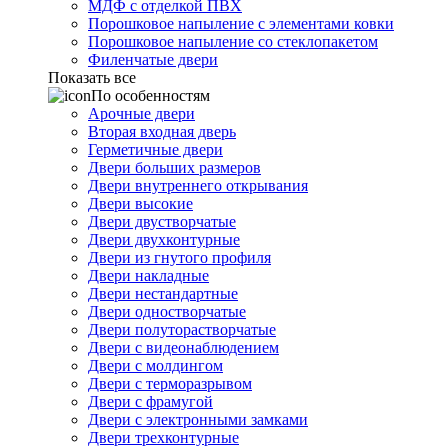
МДФ с отделкой ПВХ
Порошковое напыление с элементами ковки
Порошковое напыление со стеклопакетом
Филенчатые двери
Показать все
По особенностям
Арочные двери
Вторая входная дверь
Герметичные двери
Двери больших размеров
Двери внутреннего открывания
Двери высокие
Двери двустворчатые
Двери двухконтурные
Двери из гнутого профиля
Двери накладные
Двери нестандартные
Двери одностворчатые
Двери полуторастворчатые
Двери с видеонаблюдением
Двери с молдингом
Двери с терморазрывом
Двери с фрамугой
Двери с электронными замками
Двери трехконтурные