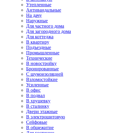
Утепленные
Антивандальные
На дачу
Наружные
Для частного дома
Для загородного дома
Для коттеджа
В квартиру
Подъездные
Промышленные
Технические
В новостройку
Бронированные
С шумоизоляцией
Взломостойкие
Усиленные
В офис
В подвал
В хрущевку
В сталинку
Двери этажные
В электрощитовую
Сейфовые
В общежитие
Для гостиниц