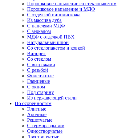
Порошковое напыление со стеклопакетом
Порошковое напыление и МДФ
С отделкой винилискожа
Из массива дуба
С панелями МДФ
С зеркалом
МДФ с отделкой ПВХ
Натуральный шпон
Со стеклопакетом и ковкой
Винорит
Со стеклом
С витражами
С резьбой
Филенчатые
Глянцевые
С окном
Под старину
Из нержавеющей стали
По особенностям
Элитные
Арочные
Решетчатые
С терморазрывом
Одностворчатые
Двустворчатые