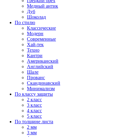
Грецкий орех
Медный антик
Дуб
Шоколад
По стилю
Классические
Модерн
Современные
Хай-тек
Техно
Кантри
Американский
Английский
Шале
Прованс
Скандинавский
Минимализм
По классу защиты
2 класс
3 класс
4 класс
5 класс
По толщине листа
2 мм
3 мм