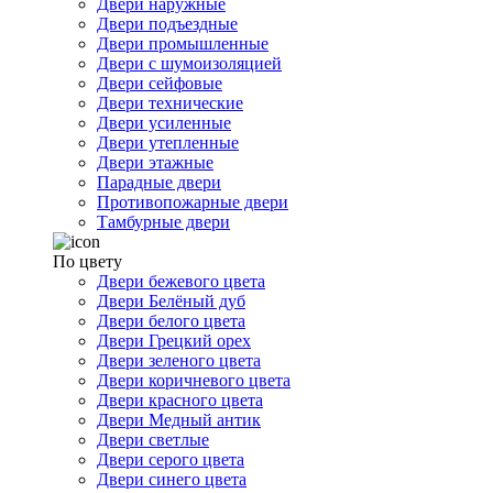
Двери наружные
Двери подъездные
Двери промышленные
Двери с шумоизоляцией
Двери сейфовые
Двери технические
Двери усиленные
Двери утепленные
Двери этажные
Парадные двери
Противопожарные двери
Тамбурные двери
По цвету
Двери бежевого цвета
Двери Белёный дуб
Двери белого цвета
Двери Грецкий орех
Двери зеленого цвета
Двери коричневого цвета
Двери красного цвета
Двери Медный антик
Двери светлые
Двери серого цвета
Двери синего цвета