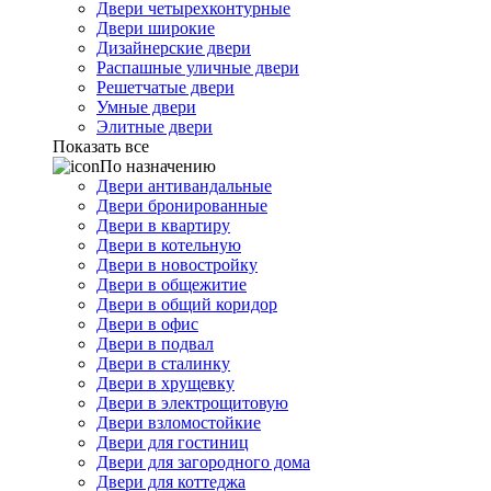
Двери четырехконтурные
Двери широкие
Дизайнерские двери
Распашные уличные двери
Решетчатые двери
Умные двери
Элитные двери
Показать все
По назначению
Двери антивандальные
Двери бронированные
Двери в квартиру
Двери в котельную
Двери в новостройку
Двери в общежитие
Двери в общий коридор
Двери в офис
Двери в подвал
Двери в сталинку
Двери в хрущевку
Двери в электрощитовую
Двери взломостойкие
Двери для гостиниц
Двери для загородного дома
Двери для коттеджа