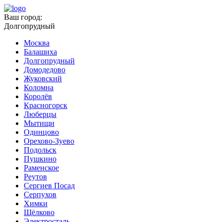
Ваш город:
Долгопрудный
Москва
Балашиха
Долгопрудный
Домодедово
Жуковский
Коломна
Королёв
Красногорск
Люберцы
Мытищи
Одинцово
Орехово-Зуево
Подольск
Пушкино
Раменское
Реутов
Сергиев Посад
Серпухов
Химки
Щёлково
Электросталь