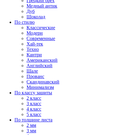
Грецкий орех
Медный антик
Дуб
Шоколад
По стилю
Классические
Модерн
Современные
Хай-тек
Техно
Кантри
Американский
Английский
Шале
Прованс
Скандинавский
Минимализм
По классу защиты
2 класс
3 класс
4 класс
5 класс
По толщине листа
2 мм
3 мм