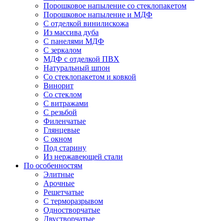
Порошковое напыление со стеклопакетом
Порошковое напыление и МДФ
С отделкой винилискожа
Из массива дуба
С панелями МДФ
С зеркалом
МДФ с отделкой ПВХ
Натуральный шпон
Со стеклопакетом и ковкой
Винорит
Со стеклом
С витражами
С резьбой
Филенчатые
Глянцевые
С окном
Под старину
Из нержавеющей стали
По особенностям
Элитные
Арочные
Решетчатые
С терморазрывом
Одностворчатые
Двустворчатые