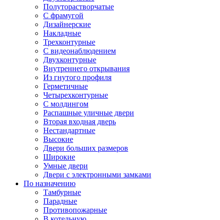
Полуторастворчатые
С фрамугой
Дизайнерские
Накладные
Трехконтурные
С видеонаблюдением
Двухконтурные
Внутреннего открывания
Из гнутого профиля
Герметичные
Четырехконтурные
С молдингом
Распашные уличные двери
Вторая входная дверь
Нестандартные
Высокие
Двери больших размеров
Широкие
Умные двери
Двери с электронными замками
По назначению
Тамбурные
Парадные
Противопожарные
В котельную