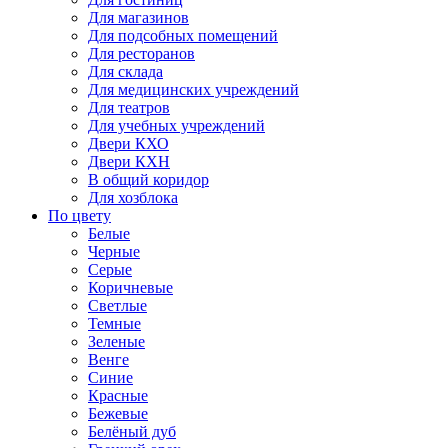
Для магазинов
Для подсобных помещений
Для ресторанов
Для склада
Для медицинских учреждений
Для театров
Для учебных учреждений
Двери КХО
Двери КХН
В общий коридор
Для хозблока
По цвету
Белые
Черные
Серые
Коричневые
Светлые
Темные
Зеленые
Венге
Синие
Красные
Бежевые
Белёный дуб