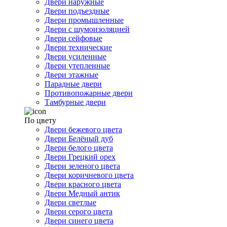
Двери наружные
Двери подъездные
Двери промышленные
Двери с шумоизоляцией
Двери сейфовые
Двери технические
Двери усиленные
Двери утепленные
Двери этажные
Парадные двери
Противопожарные двери
Тамбурные двери
По цвету
Двери бежевого цвета
Двери Белёный дуб
Двери белого цвета
Двери Грецкий орех
Двери зеленого цвета
Двери коричневого цвета
Двери красного цвета
Двери Медный антик
Двери светлые
Двери серого цвета
Двери синего цвета