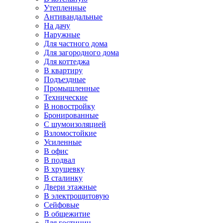
Утепленные
Антивандальные
На дачу
Наружные
Для частного дома
Для загородного дома
Для коттеджа
В квартиру
Подъездные
Промышленные
Технические
В новостройку
Бронированные
С шумоизоляцией
Взломостойкие
Усиленные
В офис
В подвал
В хрущевку
В сталинку
Двери этажные
В электрощитовую
Сейфовые
В общежитие
Для гостиниц