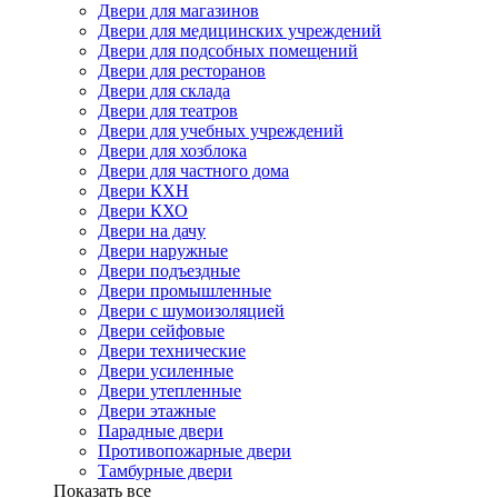
Двери для магазинов
Двери для медицинских учреждений
Двери для подсобных помещений
Двери для ресторанов
Двери для склада
Двери для театров
Двери для учебных учреждений
Двери для хозблока
Двери для частного дома
Двери КХН
Двери КХО
Двери на дачу
Двери наружные
Двери подъездные
Двери промышленные
Двери с шумоизоляцией
Двери сейфовые
Двери технические
Двери усиленные
Двери утепленные
Двери этажные
Парадные двери
Противопожарные двери
Тамбурные двери
Показать все