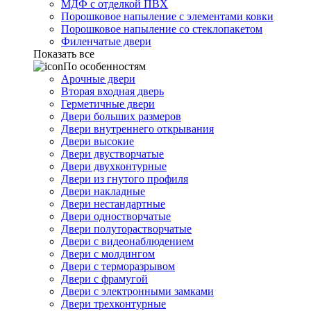
МДФ с отделкой ПВХ
Порошковое напыление с элементами ковки
Порошковое напыление со стеклопакетом
Филенчатые двери
Показать все
По особенностям
Арочные двери
Вторая входная дверь
Герметичные двери
Двери больших размеров
Двери внутреннего открывания
Двери высокие
Двери двустворчатые
Двери двухконтурные
Двери из гнутого профиля
Двери накладные
Двери нестандартные
Двери одностворчатые
Двери полуторастворчатые
Двери с видеонаблюдением
Двери с молдингом
Двери с терморазрывом
Двери с фрамугой
Двери с электронными замками
Двери трехконтурные