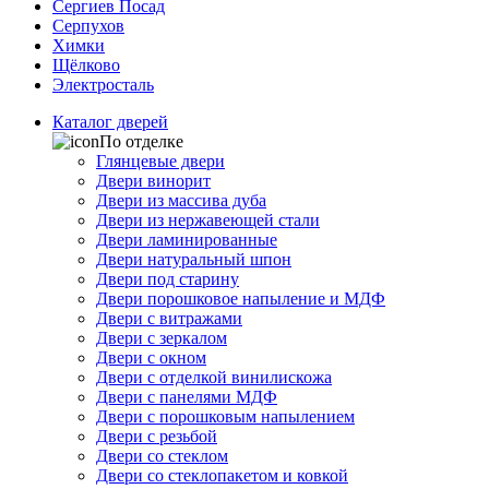
Сергиев Посад
Серпухов
Химки
Щёлково
Электросталь
Каталог дверей
По отделке
Глянцевые двери
Двери винорит
Двери из массива дуба
Двери из нержавеющей стали
Двери ламинированные
Двери натуральный шпон
Двери под старину
Двери порошковое напыление и МДФ
Двери с витражами
Двери с зеркалом
Двери с окном
Двери с отделкой винилискожа
Двери с панелями МДФ
Двери с порошковым напылением
Двери с резьбой
Двери со стеклом
Двери со стеклопакетом и ковкой