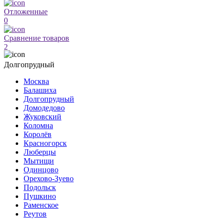
Отложенные
0
Сравнение товаров
2
Долгопрудный
Москва
Балашиха
Долгопрудный
Домодедово
Жуковский
Коломна
Королёв
Красногорск
Люберцы
Мытищи
Одинцово
Орехово-Зуево
Подольск
Пушкино
Раменское
Реутов