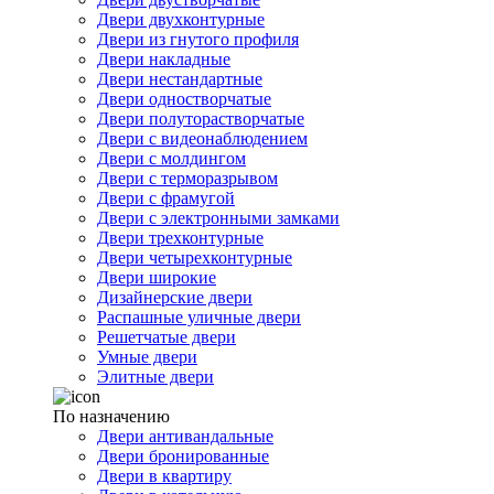
Двери двухконтурные
Двери из гнутого профиля
Двери накладные
Двери нестандартные
Двери одностворчатые
Двери полуторастворчатые
Двери с видеонаблюдением
Двери с молдингом
Двери с терморазрывом
Двери с фрамугой
Двери с электронными замками
Двери трехконтурные
Двери четырехконтурные
Двери широкие
Дизайнерские двери
Распашные уличные двери
Решетчатые двери
Умные двери
Элитные двери
По назначению
Двери антивандальные
Двери бронированные
Двери в квартиру