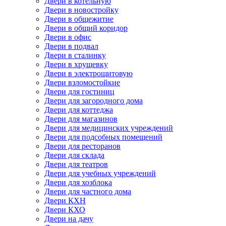
Двери в котельную
Двери в новостройку
Двери в общежитие
Двери в общий коридор
Двери в офис
Двери в подвал
Двери в сталинку
Двери в хрущевку
Двери в электрощитовую
Двери взломостойкие
Двери для гостиниц
Двери для загородного дома
Двери для коттеджа
Двери для магазинов
Двери для медицинских учреждений
Двери для подсобных помещений
Двери для ресторанов
Двери для склада
Двери для театров
Двери для учебных учреждений
Двери для хозблока
Двери для частного дома
Двери КХН
Двери КХО
Двери на дачу