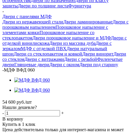
особенностям
Двери по назначению
Двери по классу
защиты
Двери по толщине листа
Фурнитура
-
Двери с панелями МДФ
Двери из нержавеющей стали
Двери ламинированные
Двери с
порошковым напылением
Порошковое напыление с
элементами ковки
Порошковое напыление со
стеклопакетом
Двери порошковое напыление и МДФ
Двери с
отделкой винилискожа
Двери из массива дуба
Двери с
зеркалом
МДФ с отделкой ПВХ
Двери натуральный
шпон
Двери со стеклопакетом и ковкой
Двери винорит
Двери
со стеклом
Двери с витражами
Двери с резьбой
Филенчатые
двери
Глянцевые двери
Двери с окном
Двери под старину
-
МДФ ВФД 060
54 600
руб.
/шт
Нашли дешевле?
-
+
В корзину
Купить в 1 клик
Цена действительна только для интернет-магазина и может