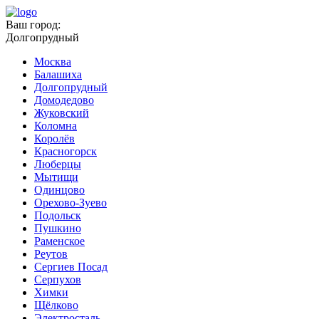
Ваш город:
Долгопрудный
Москва
Балашиха
Долгопрудный
Домодедово
Жуковский
Коломна
Королёв
Красногорск
Люберцы
Мытищи
Одинцово
Орехово-Зуево
Подольск
Пушкино
Раменское
Реутов
Сергиев Посад
Серпухов
Химки
Щёлково
Электросталь