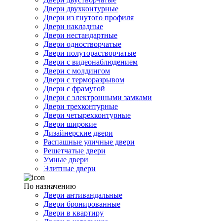
Двери двухконтурные
Двери из гнутого профиля
Двери накладные
Двери нестандартные
Двери одностворчатые
Двери полуторастворчатые
Двери с видеонаблюдением
Двери с молдингом
Двери с терморазрывом
Двери с фрамугой
Двери с электронными замками
Двери трехконтурные
Двери четырехконтурные
Двери широкие
Дизайнерские двери
Распашные уличные двери
Решетчатые двери
Умные двери
Элитные двери
По назначению
Двери антивандальные
Двери бронированные
Двери в квартиру