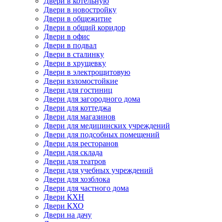
Двери в котельную
Двери в новостройку
Двери в общежитие
Двери в общий коридор
Двери в офис
Двери в подвал
Двери в сталинку
Двери в хрущевку
Двери в электрощитовую
Двери взломостойкие
Двери для гостиниц
Двери для загородного дома
Двери для коттеджа
Двери для магазинов
Двери для медицинских учреждений
Двери для подсобных помещений
Двери для ресторанов
Двери для склада
Двери для театров
Двери для учебных учреждений
Двери для хозблока
Двери для частного дома
Двери КХН
Двери КХО
Двери на дачу