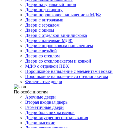
Двери натуральный шпон
Двери под старину
Двери порошковое напыление и МДФ
Двери с витражами
Двери с зеркалом
Двери с окном
Двери с отделкой винилискожа
Двери с панелями МДФ
Двери с порошковым напылением
Двери с резьбой
Двери со стеклом
Двери со стеклопакетом и ковкой
МДФ с отделкой ПВХ
Порошковое напыление с элементами ковки
Порошковое напыление со стеклопакетом
Филенчатые двери
По особенностям
Арочные двери
Вторая входная дверь
Герметичные двери
Двери больших размеров
Двери внутреннего открывания
Двери высокие
Двери двустворчатые