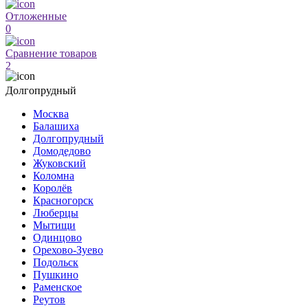
Отложенные
0
Сравнение товаров
2
Долгопрудный
Москва
Балашиха
Долгопрудный
Домодедово
Жуковский
Коломна
Королёв
Красногорск
Люберцы
Мытищи
Одинцово
Орехово-Зуево
Подольск
Пушкино
Раменское
Реутов