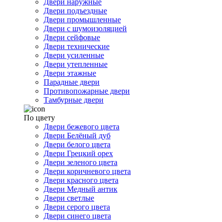
Двери наружные
Двери подъездные
Двери промышленные
Двери с шумоизоляцией
Двери сейфовые
Двери технические
Двери усиленные
Двери утепленные
Двери этажные
Парадные двери
Противопожарные двери
Тамбурные двери
По цвету
Двери бежевого цвета
Двери Белёный дуб
Двери белого цвета
Двери Грецкий орех
Двери зеленого цвета
Двери коричневого цвета
Двери красного цвета
Двери Медный антик
Двери светлые
Двери серого цвета
Двери синего цвета