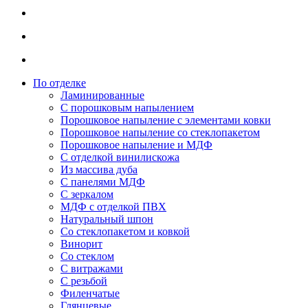
По отделке
Ламинированные
С порошковым напылением
Порошковое напыление с элементами ковки
Порошковое напыление со стеклопакетом
Порошковое напыление и МДФ
С отделкой винилискожа
Из массива дуба
С панелями МДФ
С зеркалом
МДФ с отделкой ПВХ
Натуральный шпон
Со стеклопакетом и ковкой
Винорит
Со стеклом
С витражами
С резьбой
Филенчатые
Глянцевые