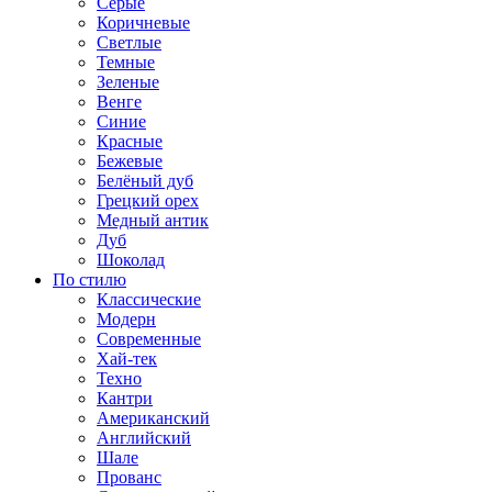
Серые
Коричневые
Светлые
Темные
Зеленые
Венге
Синие
Красные
Бежевые
Белёный дуб
Грецкий орех
Медный антик
Дуб
Шоколад
По стилю
Классические
Модерн
Современные
Хай-тек
Техно
Кантри
Американский
Английский
Шале
Прованс