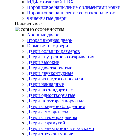
МДФ с отделкой ПВХ
Порошковое напыление с элементами ковки
Порошковое напыление со стеклопакетом
Филенчатые двери
Показать все
По особенностям
Арочные двери
Вторая входная дверь
Герметичные двери
Двери больших размеров
Двери внутреннего открывания
Двери высокие
Двери двустворчатые
Двери двухконтурные
Двери из гнутого профиля
Двери накладные
Двери нестандартные
Двери одностворчатые
Двери полуторастворчатые
Двери с видеонаблюдением
Двери с молдингом
Двери с терморазрывом
Двери с фрамугой
Двери с электронными замками
Двери трехконтурные