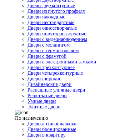
Двери двухконтурные
Двери из гнутого профиля
Двери накладные
Двери нестандартные
Двери одностворчатые
Двери полуторастворчатые
Двери с видеонаблюдением
Двери с молдингом
Двери с терморазрывом
Двери с фрамугой
Двери с электронными замками
Двери трехконтурные
Двери четырехконтурные
Двери широкие
Дизайнерские двери
Распашные уличные двери
Решетчатые двери
Умные двери
Элитные двери
По назначению
Двери антивандальные
Двери бронированные
Двери в квартиру