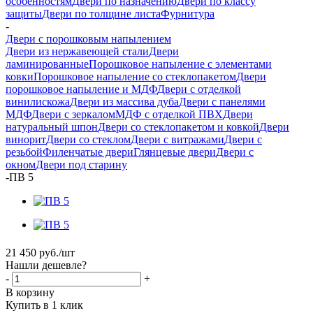
особенностям
Двери по назначению
Двери по классу
защиты
Двери по толщине листа
Фурнитура
-
Двери с порошковым напылением
Двери из нержавеющей стали
Двери
ламинированные
Порошковое напыление с элементами
ковки
Порошковое напыление со стеклопакетом
Двери
порошковое напыление и МДФ
Двери с отделкой
винилискожа
Двери из массива дуба
Двери с панелями
МДФ
Двери с зеркалом
МДФ с отделкой ПВХ
Двери
натуральный шпон
Двери со стеклопакетом и ковкой
Двери
винорит
Двери со стеклом
Двери с витражами
Двери с
резьбой
Филенчатые двери
Глянцевые двери
Двери с
окном
Двери под старину
-
ПВ 5
21 450
руб.
/шт
Нашли дешевле?
-
+
В корзину
Купить в 1 клик