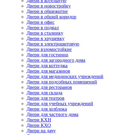
Двери в котельную
Двери в новостройку
Двери в общежитие
Двери в общий коридор
Двери в офис
Двери в подвал
Двери в сталинку
Двери в хрущевку
Двери в электрощитовую
Двери взломостойкие
Двери для гостиниц
Двери для загородного дома
Двери для коттеджа
Двери для магазинов
Двери для медицинских учреждений
Двери для подсобных помещений
Двери для ресторанов
Двери для склада
Двери для театров
Двери для учебных учреждений
Двери для хозблока
Двери для частного дома
Двери КХН
Двери КХО
Двери на дачу