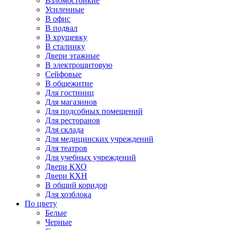
Взломостойкие
Усиленные
В офис
В подвал
В хрущевку
В сталинку
Двери этажные
В электрощитовую
Сейфовые
В общежитие
Для гостиниц
Для магазинов
Для подсобных помещений
Для ресторанов
Для склада
Для медицинских учреждений
Для театров
Для учебных учреждений
Двери КХО
Двери КХН
В общий коридор
Для хозблока
По цвету
Белые
Черные