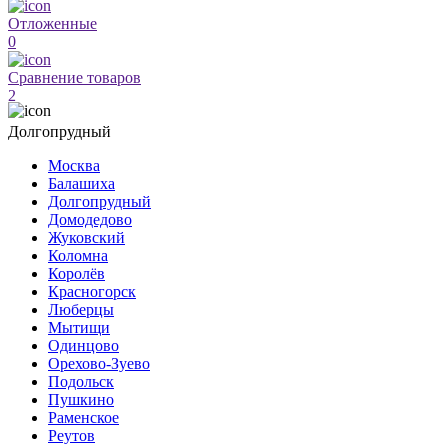
Отложенные
0
Сравнение товаров
2
Долгопрудный
Москва
Балашиха
Долгопрудный
Домодедово
Жуковский
Коломна
Королёв
Красногорск
Люберцы
Мытищи
Одинцово
Орехово-Зуево
Подольск
Пушкино
Раменское
Реутов