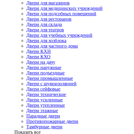
Двери для магазинов
Двери для медицинских учреждений
Двери для подсобных помещений
Двери для ресторанов
Двери для склада
Двери для театров
Двери для учебных учреждений
Двери для хозблока
Двери для частного дома
Двери КХН
Двери КХО
Двери на дачу
Двери наружные
Двери подъездные
Двери промышленные
Двери с шумоизоляцией
Двери сейфовые
Двери технические
Двери усиленные
Двери утепленные
Двери этажные
Парадные двери
Противопожарные двери
Тамбурные двери
Показать все