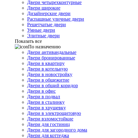
Двери четырехконтурные
Двери широкие
Дизайнерские двери
Распашные уличные двери
Решетчатые двери
Умные двери
Элитные двери
Показать все
По назначению
Двери антивандальные
Двери бронированные
Двери в квартиру
Двери в котельную
Двери в новостройку
Двери в общежитие
Двери в общий коридор
Двери в офис
Двери в подвал
Двери в сталинку
Двери в хрущевку
Двери в электрощитовую
Двери взломостойкие
Двери для гостиниц
Двери для загородного дома
Двери для коттеджа