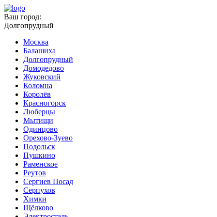
Ваш город:
Долгопрудный
Москва
Балашиха
Долгопрудный
Домодедово
Жуковский
Коломна
Королёв
Красногорск
Люберцы
Мытищи
Одинцово
Орехово-Зуево
Подольск
Пушкино
Раменское
Реутов
Сергиев Посад
Серпухов
Химки
Щёлково
Электросталь