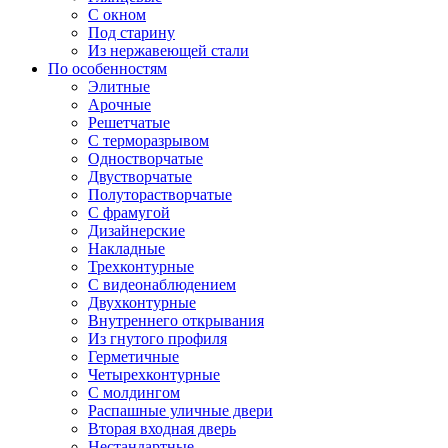
С окном
Под старину
Из нержавеющей стали
По особенностям
Элитные
Арочные
Решетчатые
С терморазрывом
Одностворчатые
Двустворчатые
Полуторастворчатые
С фрамугой
Дизайнерские
Накладные
Трехконтурные
С видеонаблюдением
Двухконтурные
Внутреннего открывания
Из гнутого профиля
Герметичные
Четырехконтурные
С молдингом
Распашные уличные двери
Вторая входная дверь
Нестандартные