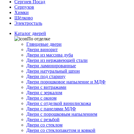
Сергиев Посад
Серпухов
Химки
Щёлково
Электросталь
Каталог дверей
По отделке
Глянцевые двери
Двери винорит
Двери из массива дуба
Двери из нержавеющей стали
Двери ламинированные
Двери натуральный шпон
Двери под старину
Двери порошковое напыление и МДФ
Двери с витражами
Двери с зеркалом
Двери с окном
Двери с отделкой винилискожа
Двери с панелями МДФ
Двери с порошковым напылением
Двери с резьбой
Двери со стеклом
Двери со стеклопакетом и ковкой