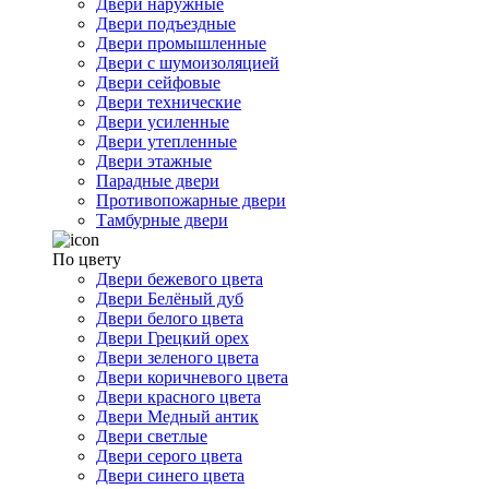
Двери наружные
Двери подъездные
Двери промышленные
Двери с шумоизоляцией
Двери сейфовые
Двери технические
Двери усиленные
Двери утепленные
Двери этажные
Парадные двери
Противопожарные двери
Тамбурные двери
По цвету
Двери бежевого цвета
Двери Белёный дуб
Двери белого цвета
Двери Грецкий орех
Двери зеленого цвета
Двери коричневого цвета
Двери красного цвета
Двери Медный антик
Двери светлые
Двери серого цвета
Двери синего цвета