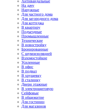
Антивандальные
На дачу
Наружные
Для частного дома
Для загородного дома
Для коттеджа
В квартиру
Подъездные
Промышленные
Технические
В новостройку
Бронированные
С шумоизоляцией
Взломостойкие
Усиленные
В офис
В подвал
В хрущевку
В сталинку
Двери этажные
В электрощитовую
Сейфовые
В общежитие
Для гостиниц
Для магазинов