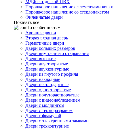
МДФ с отделкой ПВХ
Порошковое напыление с элементами ковки
Порошковое напыление со стеклопакетом
Филенчатые двери
Показать все
По особенностям
Арочные двери
Вторая входная дверь
Герметичные двери
Двери больших размеров
Двери внутреннего открывания
Двери высокие
Двери двустворчатые
Двери двухконтурные
Двери из гнутого профиля
Двери накладные
Двери нестандартные
Двери одностворчатые
Двери полуторастворчатые
Двери с видеонаблюдением
Двери с молдингом
Двери с терморазрывом
Двери с фрамугой
Двери с электронными замками
Двери трехконтурные