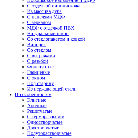
Порошковое напыление и МДФ
С отделкой винилискожа
Из массива дуба
С панелями МДФ
С зеркалом
МДФ с отделкой ПВХ
Натуральный шпон
Со стеклопакетом и ковкой
Винорит
Со стеклом
С витражами
С резьбой
Филенчатые
Глянцевые
С окном
Под старину
Из нержавеющей стали
По особенностям
Элитные
Арочные
Решетчатые
С терморазрывом
Одностворчатые
Двустворчатые
Полуторастворчатые