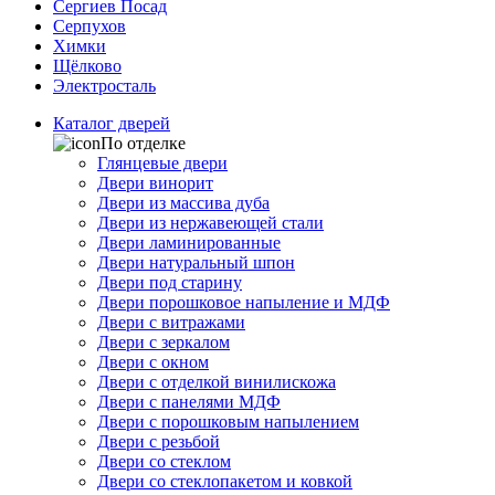
Сергиев Посад
Серпухов
Химки
Щёлково
Электросталь
Каталог дверей
По отделке
Глянцевые двери
Двери винорит
Двери из массива дуба
Двери из нержавеющей стали
Двери ламинированные
Двери натуральный шпон
Двери под старину
Двери порошковое напыление и МДФ
Двери с витражами
Двери с зеркалом
Двери с окном
Двери с отделкой винилискожа
Двери с панелями МДФ
Двери с порошковым напылением
Двери с резьбой
Двери со стеклом
Двери со стеклопакетом и ковкой