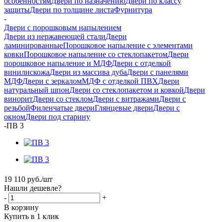
особенностям
Двери по назначению
Двери по классу
защиты
Двери по толщине листа
Фурнитура
-
Двери с порошковым напылением
Двери из нержавеющей стали
Двери
ламинированные
Порошковое напыление с элементами
ковки
Порошковое напыление со стеклопакетом
Двери
порошковое напыление и МДФ
Двери с отделкой
винилискожа
Двери из массива дуба
Двери с панелями
МДФ
Двери с зеркалом
МДФ с отделкой ПВХ
Двери
натуральный шпон
Двери со стеклопакетом и ковкой
Двери
винорит
Двери со стеклом
Двери с витражами
Двери с
резьбой
Филенчатые двери
Глянцевые двери
Двери с
окном
Двери под старину
-
ПВ 3
19 110
руб.
/шт
Нашли дешевле?
-
+
В корзину
Купить в 1 клик