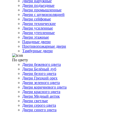
Двери наружные
Двери подъездные
Двери промышленные
Двери с шумоизоляцией
Двери сейфовые
Двери технические
Двери усиленные
Двери утепленные
Двери этажные
Парадные двери
Противопожарные двери
Тамбурные двери
По цвету
Двери бежевого цвета
Двери Белёный дуб
Двери белого цвета
Двери Грецкий орех
Двери зеленого цвета
Двери коричневого цвета
Двери красного цвета
Двери Медный антик
Двери светлые
Двери серого цвета
Двери синего цвета