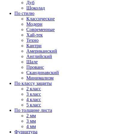
Дуб
Шоколад
По стилю
Классические
Модерн
Современные
Хай-тек
Техно
Кантри
Американский
Английский
Шале
Прованс
Скандинавский
Минимализм
По классу защиты
2 класс
3 класс
4 класс
5 класс
По толщине листа
2 мм
3 мм
4 мм
Фурнитура