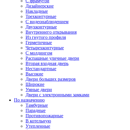
С фрамугой
Дизайнерские
Накладные
Трехконтурные
С видеонаблюдением
Двухконтурные
Внутреннего открывания
Из гнутого профиля
Герметичные
Четырехконтурные
С молдингом
Распашные уличные двери
Вторая входная дверь
Нестандартные
Высокие
Двери больших размеров
Широкие
Умные двери
Двери с электронными замками
По назначению
Тамбурные
Парадные
Противопожарные
В котельную
Утепленные