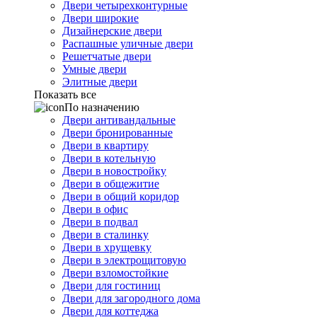
Двери четырехконтурные
Двери широкие
Дизайнерские двери
Распашные уличные двери
Решетчатые двери
Умные двери
Элитные двери
Показать все
По назначению
Двери антивандальные
Двери бронированные
Двери в квартиру
Двери в котельную
Двери в новостройку
Двери в общежитие
Двери в общий коридор
Двери в офис
Двери в подвал
Двери в сталинку
Двери в хрущевку
Двери в электрощитовую
Двери взломостойкие
Двери для гостиниц
Двери для загородного дома
Двери для коттеджа