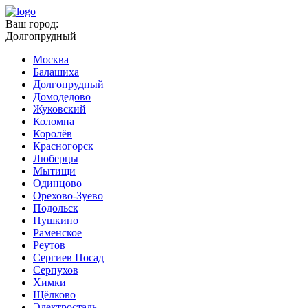
Ваш город:
Долгопрудный
Москва
Балашиха
Долгопрудный
Домодедово
Жуковский
Коломна
Королёв
Красногорск
Люберцы
Мытищи
Одинцово
Орехово-Зуево
Подольск
Пушкино
Раменское
Реутов
Сергиев Посад
Серпухов
Химки
Щёлково
Электросталь