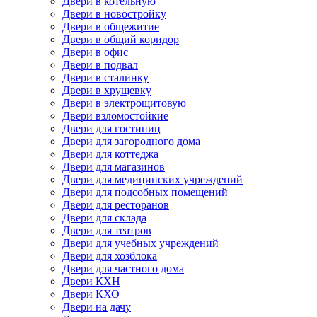
Двери в котельную
Двери в новостройку
Двери в общежитие
Двери в общий коридор
Двери в офис
Двери в подвал
Двери в сталинку
Двери в хрущевку
Двери в электрощитовую
Двери взломостойкие
Двери для гостиниц
Двери для загородного дома
Двери для коттеджа
Двери для магазинов
Двери для медицинских учреждений
Двери для подсобных помещений
Двери для ресторанов
Двери для склада
Двери для театров
Двери для учебных учреждений
Двери для хозблока
Двери для частного дома
Двери КХН
Двери КХО
Двери на дачу