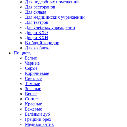
Для подсобных помещений
Для ресторанов
Для склада
Для медицинских учреждений
Для театров
Для учебных учреждений
Двери КХО
Двери КХН
В общий коридор
Для хозблока
По цвету
Белые
Черные
Серые
Коричневые
Светлые
Темные
Зеленые
Венге
Синие
Красные
Бежевые
Белёный дуб
Грецкий орех
Медный антик