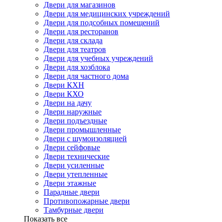
Двери для магазинов
Двери для медицинских учреждений
Двери для подсобных помещений
Двери для ресторанов
Двери для склада
Двери для театров
Двери для учебных учреждений
Двери для хозблока
Двери для частного дома
Двери КХН
Двери КХО
Двери на дачу
Двери наружные
Двери подъездные
Двери промышленные
Двери с шумоизоляцией
Двери сейфовые
Двери технические
Двери усиленные
Двери утепленные
Двери этажные
Парадные двери
Противопожарные двери
Тамбурные двери
Показать все