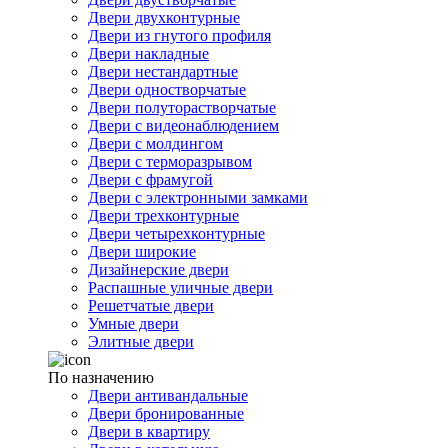
Двери двухконтурные
Двери из гнутого профиля
Двери накладные
Двери нестандартные
Двери одностворчатые
Двери полуторастворчатые
Двери с видеонаблюдением
Двери с молдингом
Двери с терморазрывом
Двери с фрамугой
Двери с электронными замками
Двери трехконтурные
Двери четырехконтурные
Двери широкие
Дизайнерские двери
Распашные уличные двери
Решетчатые двери
Умные двери
Элитные двери
По назначению
Двери антивандальные
Двери бронированные
Двери в квартиру