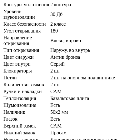
Контуры уплотнения
2 контура
Уровень
30 Дб
звукоизоляции
Класс безопасности
2 класс
Угол открывания
180
Направление
Влево, вправо
открывания
Тип открывания
Наружу, во внутрь
Цвет снаружи
Антик бронза
Цвет внутри
Серый
Блокираторы
2 шт
Петли
2 шт на опорном подшипнике
Количество замков
2 шт
Ручки и накладки
САМ
Теплоизоляция
Базальтовая плита
Шумоизоляция
Есть
Наличник
50х2 мм
Глазок
Есть
Верхний замок
САМ
Нижний замок
Просам
Ночная задвижка
Дополнительная комплектация