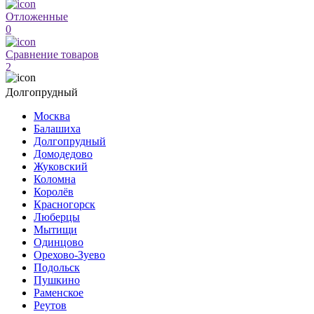
Отложенные
0
Сравнение товаров
2
Долгопрудный
Москва
Балашиха
Долгопрудный
Домодедово
Жуковский
Коломна
Королёв
Красногорск
Люберцы
Мытищи
Одинцово
Орехово-Зуево
Подольск
Пушкино
Раменское
Реутов