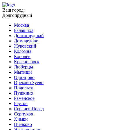
Ваш город:
Долгопрудный
Москва
Балашиха
Долгопрудный
Домодедово
Жуковский
Коломна
Королёв
Красногорск
Люберцы
Мытищи
Одинцово
Орехово-Зуево
Подольск
Пушкино
Раменское
Реутов
Сергиев Посад
Серпухов
Химки
Щёлково
Электросталь