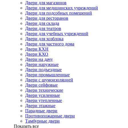
Двери для магазинов
Двери для медицинских учреждений
Двери для подсобных помещений
Двери для ресторанов
Двери для склада
Двери для театров
Двери для учебных учреждений
Двери для хозблока
Двери для частного дома
Двери КХН
Двери КХО
Двери на дачу
Двери наружные
Двери подъездные
Двери промышленные
Двери с шумоизоляцией
Двери сейфовые
Двери технические
Двери усиленные
Двери утепленные
Двери этажные
Парадные двери
Противопожарные двери
Тамбурные двери
Показать все