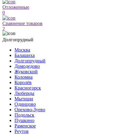
Отложенные
0
Сравнение товаров
2
Долгопрудный
Москва
Балашиха
Долгопрудный
Домодедово
Жуковский
Коломна
Королёв
Красногорск
Люберцы
Мытищи
Одинцово
Орехово-Зуево
Подольск
Пушкино
Раменское
Реутов