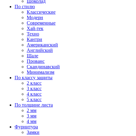
Шоколад
По стилю
Классические
Модерн
Современные
Хай-тек
Техно
Кантри
Американский
Английский
Шале
Прованс
Скандинавский
Минимализм
По классу защиты
2 класс
3 класс
4 класс
5 класс
По толщине листа
2 мм
3 мм
4 мм
Фурнитура
Замки