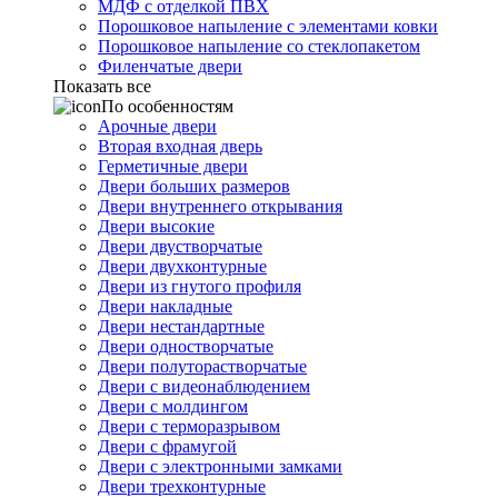
МДФ с отделкой ПВХ
Порошковое напыление с элементами ковки
Порошковое напыление со стеклопакетом
Филенчатые двери
Показать все
По особенностям
Арочные двери
Вторая входная дверь
Герметичные двери
Двери больших размеров
Двери внутреннего открывания
Двери высокие
Двери двустворчатые
Двери двухконтурные
Двери из гнутого профиля
Двери накладные
Двери нестандартные
Двери одностворчатые
Двери полуторастворчатые
Двери с видеонаблюдением
Двери с молдингом
Двери с терморазрывом
Двери с фрамугой
Двери с электронными замками
Двери трехконтурные