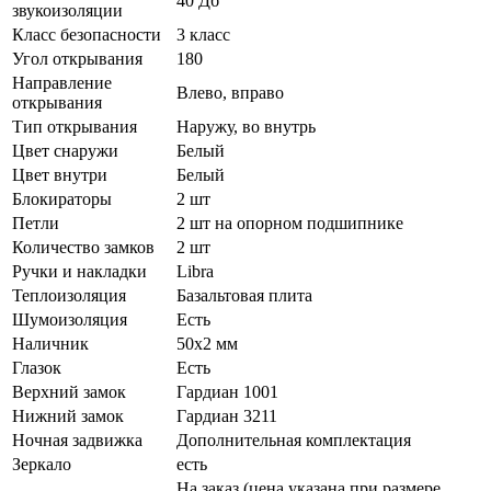
40 Дб
звукоизоляции
Класс безопасности
3 класс
Угол открывания
180
Направление
Влево, вправо
открывания
Тип открывания
Наружу, во внутрь
Цвет снаружи
Белый
Цвет внутри
Белый
Блокираторы
2 шт
Петли
2 шт на опорном подшипнике
Количество замков
2 шт
Ручки и накладки
Libra
Теплоизоляция
Базальтовая плита
Шумоизоляция
Есть
Наличник
50х2 мм
Глазок
Есть
Верхний замок
Гардиан 1001
Нижний замок
Гардиан 3211
Ночная задвижка
Дополнительная комплектация
Зеркало
есть
На заказ (цена указана при размере