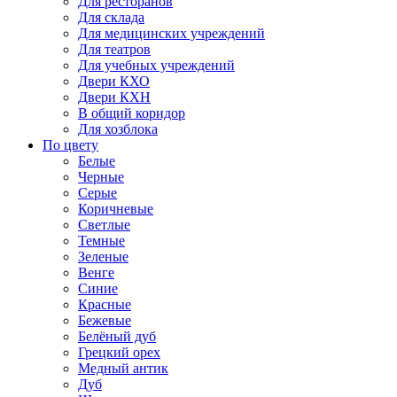
Для ресторанов
Для склада
Для медицинских учреждений
Для театров
Для учебных учреждений
Двери КХО
Двери КХН
В общий коридор
Для хозблока
По цвету
Белые
Черные
Серые
Коричневые
Светлые
Темные
Зеленые
Венге
Синие
Красные
Бежевые
Белёный дуб
Грецкий орех
Медный антик
Дуб