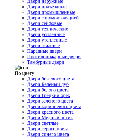
Двери наружные
Двери подъездные
Двери промышленные
Двери с шумоизоляцией
Двери сейфовые
Двери технические
Двери усиленные
Двери утепленные
Двери этажные
Парадные двери
Противопожарные двери
Тамбурные двери
По цвету
Двери бежевого цвета
Двери Белёный дуб
Двери белого цвета
Двери Грецкий орех
Двери зеленого цвета
Двери коричневого цвета
Двери красного цвета
Двери Медный антик
Двери светлые
Двери серого цвета
Двери синего цвета