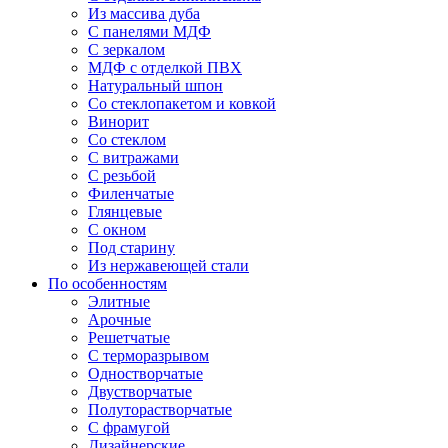
Из массива дуба
С панелями МДФ
С зеркалом
МДФ с отделкой ПВХ
Натуральный шпон
Со стеклопакетом и ковкой
Винорит
Со стеклом
С витражами
С резьбой
Филенчатые
Глянцевые
С окном
Под старину
Из нержавеющей стали
По особенностям
Элитные
Арочные
Решетчатые
С терморазрывом
Одностворчатые
Двустворчатые
Полуторастворчатые
С фрамугой
Дизайнерские