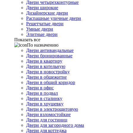
Двери четырехконтурные
Двери широкие
Дизайнерские двери
Распашные уличные двери
Решетчатые двери
Умные двери
Элитные двери
Показать все
По назначению
Двери антивандальные
Двери бронированные
Двери в квартиру
Двери в котельную
Двери в новостройку
Двери в общежитие
Двери в общий коридор
Двери в офис
Двери в подвал
Двери в сталинку
Двери в хрущевку
Двери в электрощитовую
Двери взломостойкие
Двери для гостиниц
Двери для загородного дома
Двери для коттеджа