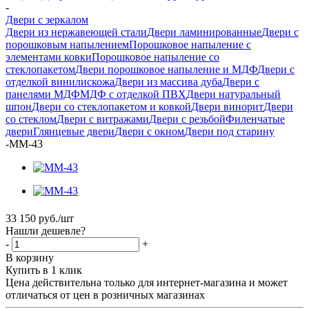
-
Двери с зеркалом
Двери из нержавеющей стали
Двери ламинированные
Двери с
порошковым напылением
Порошковое напыление с
элементами ковки
Порошковое напыление со
стеклопакетом
Двери порошковое напыление и МДФ
Двери с
отделкой винилискожа
Двери из массива дуба
Двери с
панелями МДФ
МДФ с отделкой ПВХ
Двери натуральный
шпон
Двери со стеклопакетом и ковкой
Двери винорит
Двери
со стеклом
Двери с витражами
Двери с резьбой
Филенчатые
двери
Глянцевые двери
Двери с окном
Двери под старину
-
ММ-43
33 150
руб.
/шт
Нашли дешевле?
-
+
В корзину
Купить в 1 клик
Цена действительна только для интернет-магазина и может
отличаться от цен в розничных магазинах