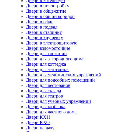
Двери в котельную
Двери в новостройку
Двери в общежитие
Двери в общий коридор
Двери в офис
Двери в подвал
Двери в сталинку
Двери в хрущевку
Двери в электрощитовую
Двери взломостойкие
Двери для гостиниц
Двери для загородного дома
Двери для коттеджа
Двери для магазинов
Двери для медицинских учреждений
Двери для подсобных помещений
Двери для ресторанов
Двери для склада
Двери для театров
Двери для учебных учреждений
Двери для хозблока
Двери для частного дома
Двери КХН
Двери КХО
Двери на дачу