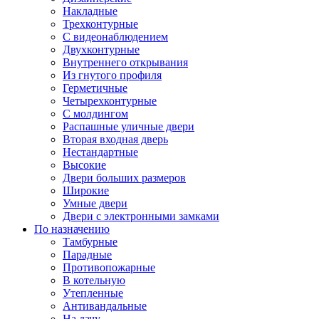
Накладные
Трехконтурные
С видеонаблюдением
Двухконтурные
Внутреннего открывания
Из гнутого профиля
Герметичные
Четырехконтурные
С молдингом
Распашные уличные двери
Вторая входная дверь
Нестандартные
Высокие
Двери больших размеров
Широкие
Умные двери
Двери с электронными замками
По назначению
Тамбурные
Парадные
Противопожарные
В котельную
Утепленные
Антивандальные
На дачу