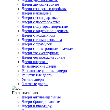
Двери двухконтурные
Двери из гнутого профиля
Двери накладные
Двери нестандартные
Двери одностворчатые
Двери полуторастворчатые
Двери с видеонаблюдением
Двери с молдингом
Двери с терморазрывом
Двери с фрамугой
Двери с электронными замками
Двери трехконтурные
Двери четырехконтурные
Двери широкие
Дизайнерские двери
Распашные уличные двери
Решетчатые двери
Умные двери
Элитные двери
По назначению
Двери антивандальные
Двери бронированные
Двери в квартиру