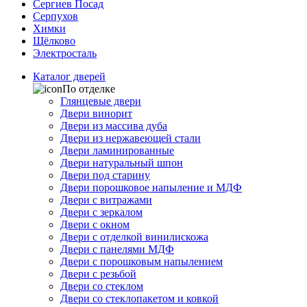
Сергиев Посад
Серпухов
Химки
Щёлково
Электросталь
Каталог дверей
По отделке
Глянцевые двери
Двери винорит
Двери из массива дуба
Двери из нержавеющей стали
Двери ламинированные
Двери натуральный шпон
Двери под старину
Двери порошковое напыление и МДФ
Двери с витражами
Двери с зеркалом
Двери с окном
Двери с отделкой винилискожа
Двери с панелями МДФ
Двери с порошковым напылением
Двери с резьбой
Двери со стеклом
Двери со стеклопакетом и ковкой