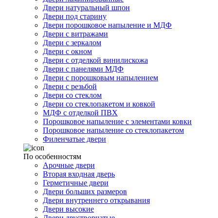
Двери натуральный шпон
Двери под старину
Двери порошковое напыление и МДФ
Двери с витражами
Двери с зеркалом
Двери с окном
Двери с отделкой винилискожа
Двери с панелями МДФ
Двери с порошковым напылением
Двери с резьбой
Двери со стеклом
Двери со стеклопакетом и ковкой
МДФ с отделкой ПВХ
Порошковое напыление с элементами ковки
Порошковое напыление со стеклопакетом
Филенчатые двери
По особенностям
Арочные двери
Вторая входная дверь
Герметичные двери
Двери больших размеров
Двери внутреннего открывания
Двери высокие
Двери двустворчатые