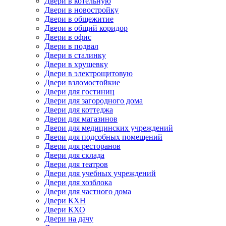
Двери в котельную
Двери в новостройку
Двери в общежитие
Двери в общий коридор
Двери в офис
Двери в подвал
Двери в сталинку
Двери в хрущевку
Двери в электрощитовую
Двери взломостойкие
Двери для гостиниц
Двери для загородного дома
Двери для коттеджа
Двери для магазинов
Двери для медицинских учреждений
Двери для подсобных помещений
Двери для ресторанов
Двери для склада
Двери для театров
Двери для учебных учреждений
Двери для хозблока
Двери для частного дома
Двери КХН
Двери КХО
Двери на дачу