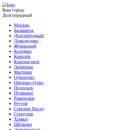
Ваш город:
Долгопрудный
Москва
Балашиха
Долгопрудный
Домодедово
Жуковский
Коломна
Королёв
Красногорск
Люберцы
Мытищи
Одинцово
Орехово-Зуево
Подольск
Пушкино
Раменское
Реутов
Сергиев Посад
Серпухов
Химки
Щёлково
Электросталь