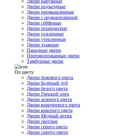
Двери наружные
Двери подъездные
Двери промышленные
Двери с шумоизоляцией
Двери сейфовые
Двери технические
Двери усиленные
Двери утепленные
Двери этажные
Парадные двери
Противопожарные двери
Тамбурные двери
По цвету
Двери бежевого цвета
Двери Белёный дуб
Двери белого цвета
Двери Грецкий орех
Двери зеленого цвета
Двери коричневого цвета
Двери красного цвета
Двери Медный антик
Двери светлые
Двери серого цвета
Двери синего цвета