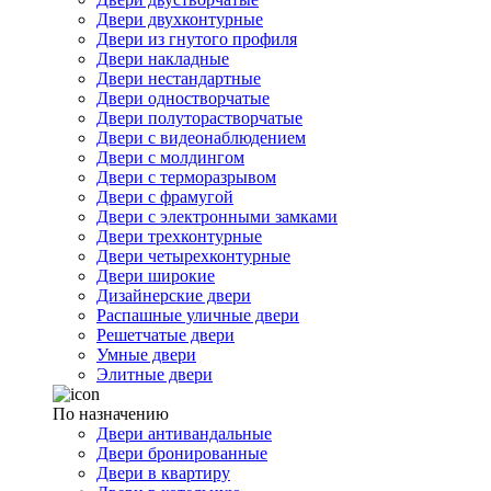
Двери двухконтурные
Двери из гнутого профиля
Двери накладные
Двери нестандартные
Двери одностворчатые
Двери полуторастворчатые
Двери с видеонаблюдением
Двери с молдингом
Двери с терморазрывом
Двери с фрамугой
Двери с электронными замками
Двери трехконтурные
Двери четырехконтурные
Двери широкие
Дизайнерские двери
Распашные уличные двери
Решетчатые двери
Умные двери
Элитные двери
По назначению
Двери антивандальные
Двери бронированные
Двери в квартиру