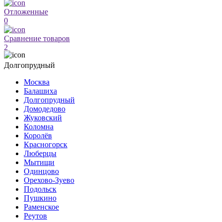
Отложенные
0
Сравнение товаров
2
Долгопрудный
Москва
Балашиха
Долгопрудный
Домодедово
Жуковский
Коломна
Королёв
Красногорск
Люберцы
Мытищи
Одинцово
Орехово-Зуево
Подольск
Пушкино
Раменское
Реутов