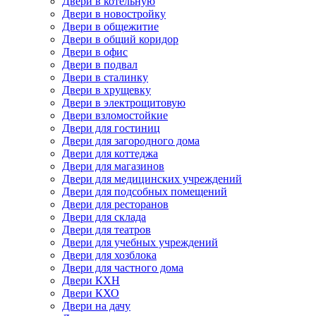
Двери в котельную
Двери в новостройку
Двери в общежитие
Двери в общий коридор
Двери в офис
Двери в подвал
Двери в сталинку
Двери в хрущевку
Двери в электрощитовую
Двери взломостойкие
Двери для гостиниц
Двери для загородного дома
Двери для коттеджа
Двери для магазинов
Двери для медицинских учреждений
Двери для подсобных помещений
Двери для ресторанов
Двери для склада
Двери для театров
Двери для учебных учреждений
Двери для хозблока
Двери для частного дома
Двери КХН
Двери КХО
Двери на дачу