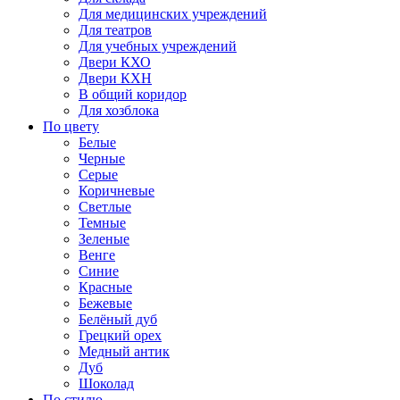
Для медицинских учреждений
Для театров
Для учебных учреждений
Двери КХО
Двери КХН
В общий коридор
Для хозблока
По цвету
Белые
Черные
Серые
Коричневые
Светлые
Темные
Зеленые
Венге
Синие
Красные
Бежевые
Белёный дуб
Грецкий орех
Медный антик
Дуб
Шоколад
По стилю