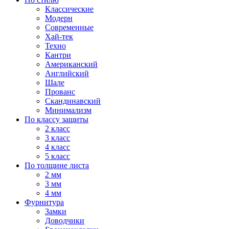
Классические
Модерн
Современные
Хай-тек
Техно
Кантри
Американский
Английский
Шале
Прованс
Скандинавский
Минимализм
По классу защиты
2 класс
3 класс
4 класс
5 класс
По толщине листа
2 мм
3 мм
4 мм
Фурнитура
Замки
Доводчики