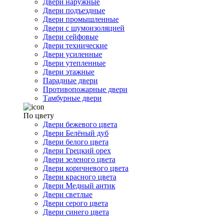
Двери наружные
Двери подъездные
Двери промышленные
Двери с шумоизоляцией
Двери сейфовые
Двери технические
Двери усиленные
Двери утепленные
Двери этажные
Парадные двери
Противопожарные двери
Тамбурные двери
По цвету
Двери бежевого цвета
Двери Белёный дуб
Двери белого цвета
Двери Грецкий орех
Двери зеленого цвета
Двери коричневого цвета
Двери красного цвета
Двери Медный антик
Двери светлые
Двери серого цвета
Двери синего цвета