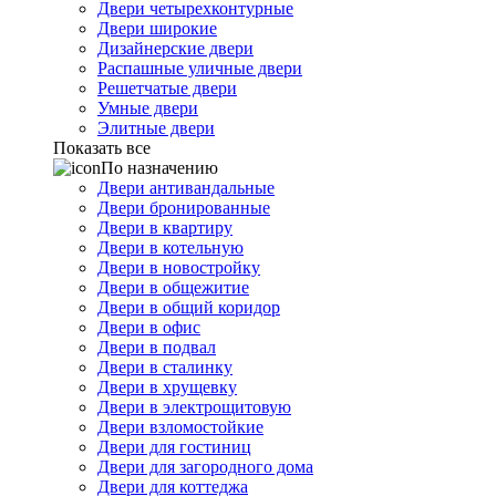
Двери четырехконтурные
Двери широкие
Дизайнерские двери
Распашные уличные двери
Решетчатые двери
Умные двери
Элитные двери
Показать все
По назначению
Двери антивандальные
Двери бронированные
Двери в квартиру
Двери в котельную
Двери в новостройку
Двери в общежитие
Двери в общий коридор
Двери в офис
Двери в подвал
Двери в сталинку
Двери в хрущевку
Двери в электрощитовую
Двери взломостойкие
Двери для гостиниц
Двери для загородного дома
Двери для коттеджа