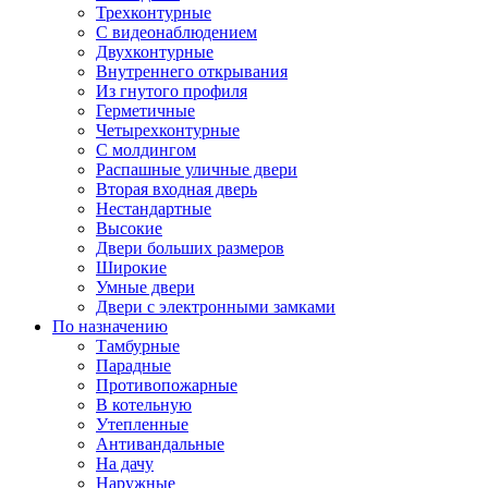
Трехконтурные
С видеонаблюдением
Двухконтурные
Внутреннего открывания
Из гнутого профиля
Герметичные
Четырехконтурные
С молдингом
Распашные уличные двери
Вторая входная дверь
Нестандартные
Высокие
Двери больших размеров
Широкие
Умные двери
Двери с электронными замками
По назначению
Тамбурные
Парадные
Противопожарные
В котельную
Утепленные
Антивандальные
На дачу
Наружные