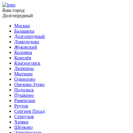
Ваш город:
Долгопрудный
Москва
Балашиха
Долгопрудный
Домодедово
Жуковский
Коломна
Королёв
Красногорск
Люберцы
Мытищи
Одинцово
Орехово-Зуево
Подольск
Пушкино
Раменское
Реутов
Сергиев Посад
Серпухов
Химки
Щёлково
Электросталь