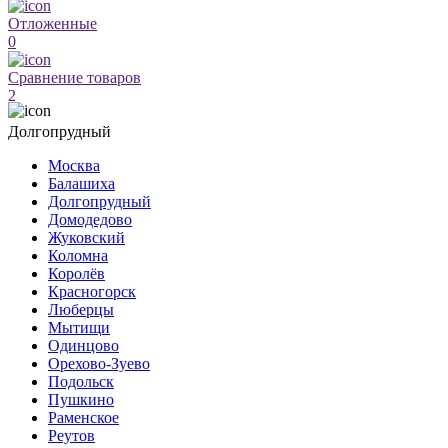
Отложенные
0
Сравнение товаров
2
Долгопрудный
Москва
Балашиха
Долгопрудный
Домодедово
Жуковский
Коломна
Королёв
Красногорск
Люберцы
Мытищи
Одинцово
Орехово-Зуево
Подольск
Пушкино
Раменское
Реутов