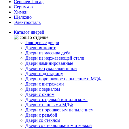
Сергиев Посад
Серпухов
Химки
Щёлково
Электросталь
Каталог дверей
По отделке
Глянцевые двери
Двери винорит
Двери из массива дуба
Двери из нержавеющей стали
Двери ламинированные
Двери натуральный шпон
Двери под старину
Двери порошковое напыление и МДФ
Двери с витражами
Двери с зеркалом
Двери с окном
Двери с отделкой винилискожа
Двери с панелями МДФ
Двери с порошковым напылением
Двери с резьбой
Двери со стеклом
Двери со стеклопакетом и ковкой