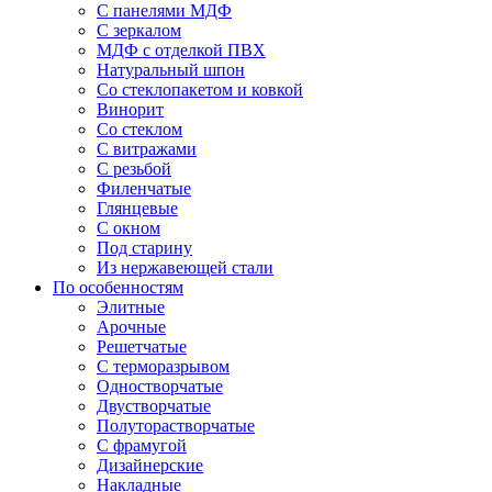
С панелями МДФ
С зеркалом
МДФ с отделкой ПВХ
Натуральный шпон
Со стеклопакетом и ковкой
Винорит
Со стеклом
С витражами
С резьбой
Филенчатые
Глянцевые
С окном
Под старину
Из нержавеющей стали
По особенностям
Элитные
Арочные
Решетчатые
С терморазрывом
Одностворчатые
Двустворчатые
Полуторастворчатые
С фрамугой
Дизайнерские
Накладные