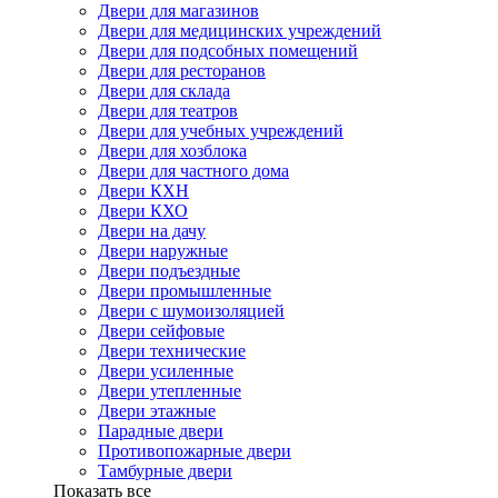
Двери для магазинов
Двери для медицинских учреждений
Двери для подсобных помещений
Двери для ресторанов
Двери для склада
Двери для театров
Двери для учебных учреждений
Двери для хозблока
Двери для частного дома
Двери КХН
Двери КХО
Двери на дачу
Двери наружные
Двери подъездные
Двери промышленные
Двери с шумоизоляцией
Двери сейфовые
Двери технические
Двери усиленные
Двери утепленные
Двери этажные
Парадные двери
Противопожарные двери
Тамбурные двери
Показать все