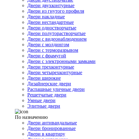
Двери двухконтурные
Двери из гнутого профиля
Двери накладные
Двери нестандартные
Двери одностворчатые
Двери полуторастворчатые
Двери с видеонаблюдением
Двери с молдингом
Двери с терморазрывом
Двери с фрамугой
Двери с электронными замками
Двери трехконтурные
Двери четырехконтурные
Двери широкие
Дизайнерские двери
Распашные уличные двери
Решетчатые двери
Умные двери
Элитные двери
По назначению
Двери антивандальные
Двери бронированные
Двери в квартиру