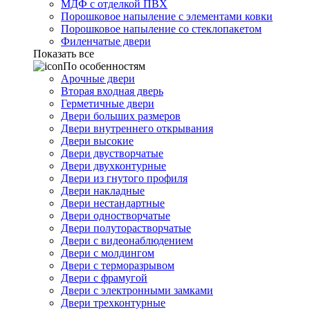
МДФ с отделкой ПВХ
Порошковое напыление с элементами ковки
Порошковое напыление со стеклопакетом
Филенчатые двери
Показать все
По особенностям
Арочные двери
Вторая входная дверь
Герметичные двери
Двери больших размеров
Двери внутреннего открывания
Двери высокие
Двери двустворчатые
Двери двухконтурные
Двери из гнутого профиля
Двери накладные
Двери нестандартные
Двери одностворчатые
Двери полуторастворчатые
Двери с видеонаблюдением
Двери с молдингом
Двери с терморазрывом
Двери с фрамугой
Двери с электронными замками
Двери трехконтурные