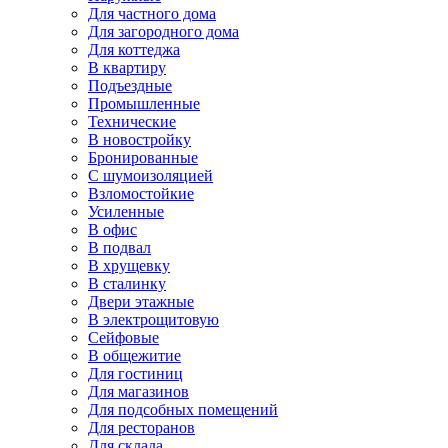
Для частного дома
Для загородного дома
Для коттеджа
В квартиру
Подъездные
Промышленные
Технические
В новостройку
Бронированные
С шумоизоляцией
Взломостойкие
Усиленные
В офис
В подвал
В хрущевку
В сталинку
Двери этажные
В электрощитовую
Сейфовые
В общежитие
Для гостиниц
Для магазинов
Для подсобных помещений
Для ресторанов
Для склада