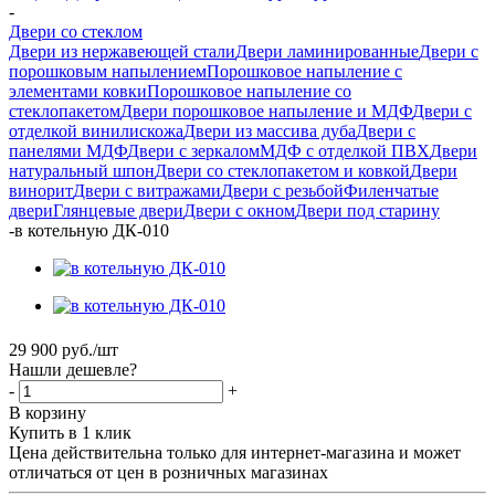
-
Двери со стеклом
Двери из нержавеющей стали
Двери ламинированные
Двери с
порошковым напылением
Порошковое напыление с
элементами ковки
Порошковое напыление со
стеклопакетом
Двери порошковое напыление и МДФ
Двери с
отделкой винилискожа
Двери из массива дуба
Двери с
панелями МДФ
Двери с зеркалом
МДФ с отделкой ПВХ
Двери
натуральный шпон
Двери со стеклопакетом и ковкой
Двери
винорит
Двери с витражами
Двери с резьбой
Филенчатые
двери
Глянцевые двери
Двери с окном
Двери под старину
-
в котельную ДК-010
29 900
руб.
/шт
Нашли дешевле?
-
+
В корзину
Купить в 1 клик
Цена действительна только для интернет-магазина и может
отличаться от цен в розничных магазинах