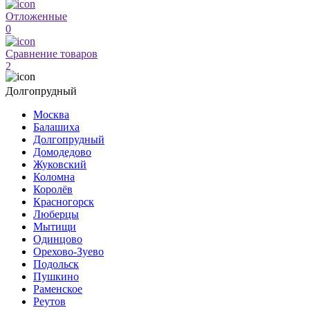
Отложенные
0
Сравнение товаров
2
Долгопрудный
Москва
Балашиха
Долгопрудный
Домодедово
Жуковский
Коломна
Королёв
Красногорск
Люберцы
Мытищи
Одинцово
Орехово-Зуево
Подольск
Пушкино
Раменское
Реутов