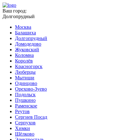
Ваш город:
Долгопрудный
Москва
Балашиха
Долгопрудный
Домодедово
Жуковский
Коломна
Королёв
Красногорск
Люберцы
Мытищи
Одинцово
Орехово-Зуево
Подольск
Пушкино
Раменское
Реутов
Сергиев Посад
Серпухов
Химки
Щёлково
Электросталь