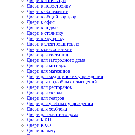
Двери в котельную
Двери в новостройку
Двери в общежитие
Двери в общий коридор
Двери в офис
Двери в подвал
Двери в сталинку
Двери в хрущевку
Двери в электрощитовую
Двери взломостойкие
Двери для гостиниц
Двери для загородного дома
Двери для коттеджа
Двери для магазинов
Двери для медицинских учреждений
Двери для подсобных помещений
Двери для ресторанов
Двери для склада
Двери для театров
Двери для учебных учреждений
Двери для хозблока
Двери для частного дома
Двери КХН
Двери КХО
Двери на дачу