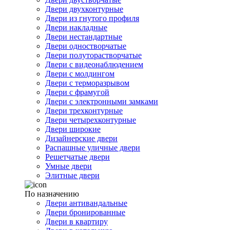
Двери двухконтурные
Двери из гнутого профиля
Двери накладные
Двери нестандартные
Двери одностворчатые
Двери полуторастворчатые
Двери с видеонаблюдением
Двери с молдингом
Двери с терморазрывом
Двери с фрамугой
Двери с электронными замками
Двери трехконтурные
Двери четырехконтурные
Двери широкие
Дизайнерские двери
Распашные уличные двери
Решетчатые двери
Умные двери
Элитные двери
По назначению
Двери антивандальные
Двери бронированные
Двери в квартиру