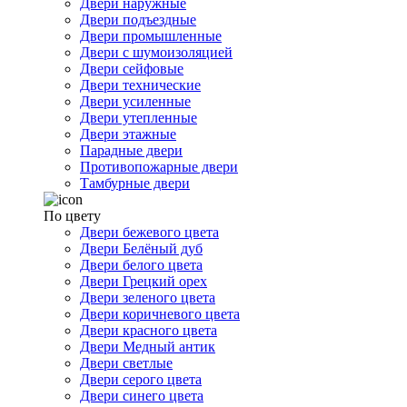
Двери наружные
Двери подъездные
Двери промышленные
Двери с шумоизоляцией
Двери сейфовые
Двери технические
Двери усиленные
Двери утепленные
Двери этажные
Парадные двери
Противопожарные двери
Тамбурные двери
По цвету
Двери бежевого цвета
Двери Белёный дуб
Двери белого цвета
Двери Грецкий орех
Двери зеленого цвета
Двери коричневого цвета
Двери красного цвета
Двери Медный антик
Двери светлые
Двери серого цвета
Двери синего цвета