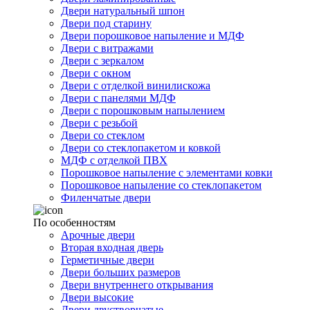
Двери натуральный шпон
Двери под старину
Двери порошковое напыление и МДФ
Двери с витражами
Двери с зеркалом
Двери с окном
Двери с отделкой винилискожа
Двери с панелями МДФ
Двери с порошковым напылением
Двери с резьбой
Двери со стеклом
Двери со стеклопакетом и ковкой
МДФ с отделкой ПВХ
Порошковое напыление с элементами ковки
Порошковое напыление со стеклопакетом
Филенчатые двери
По особенностям
Арочные двери
Вторая входная дверь
Герметичные двери
Двери больших размеров
Двери внутреннего открывания
Двери высокие
Двери двустворчатые