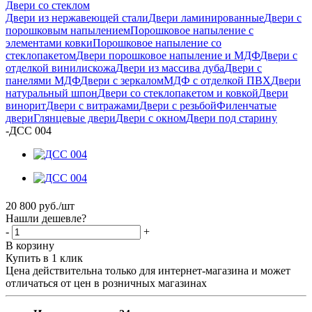
Двери со стеклом
Двери из нержавеющей стали
Двери ламинированные
Двери с
порошковым напылением
Порошковое напыление с
элементами ковки
Порошковое напыление со
стеклопакетом
Двери порошковое напыление и МДФ
Двери с
отделкой винилискожа
Двери из массива дуба
Двери с
панелями МДФ
Двери с зеркалом
МДФ с отделкой ПВХ
Двери
натуральный шпон
Двери со стеклопакетом и ковкой
Двери
винорит
Двери с витражами
Двери с резьбой
Филенчатые
двери
Глянцевые двери
Двери с окном
Двери под старину
-
ДСС 004
20 800
руб.
/шт
Нашли дешевле?
-
+
В корзину
Купить в 1 клик
Цена действительна только для интернет-магазина и может
отличаться от цен в розничных магазинах