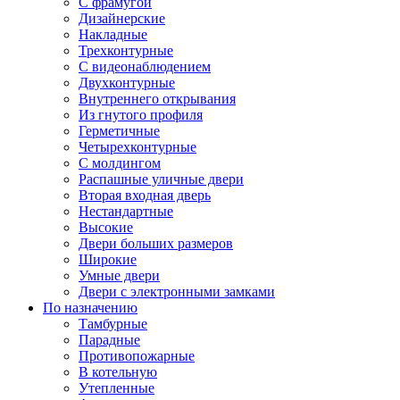
С фрамугой
Дизайнерские
Накладные
Трехконтурные
С видеонаблюдением
Двухконтурные
Внутреннего открывания
Из гнутого профиля
Герметичные
Четырехконтурные
С молдингом
Распашные уличные двери
Вторая входная дверь
Нестандартные
Высокие
Двери больших размеров
Широкие
Умные двери
Двери с электронными замками
По назначению
Тамбурные
Парадные
Противопожарные
В котельную
Утепленные