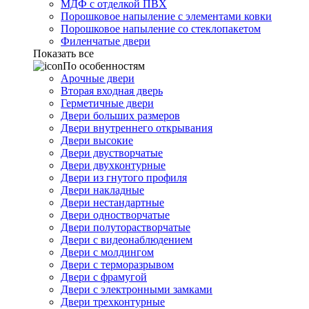
МДФ с отделкой ПВХ
Порошковое напыление с элементами ковки
Порошковое напыление со стеклопакетом
Филенчатые двери
Показать все
По особенностям
Арочные двери
Вторая входная дверь
Герметичные двери
Двери больших размеров
Двери внутреннего открывания
Двери высокие
Двери двустворчатые
Двери двухконтурные
Двери из гнутого профиля
Двери накладные
Двери нестандартные
Двери одностворчатые
Двери полуторастворчатые
Двери с видеонаблюдением
Двери с молдингом
Двери с терморазрывом
Двери с фрамугой
Двери с электронными замками
Двери трехконтурные