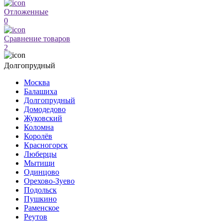
Отложенные
0
Сравнение товаров
2
Долгопрудный
Москва
Балашиха
Долгопрудный
Домодедово
Жуковский
Коломна
Королёв
Красногорск
Люберцы
Мытищи
Одинцово
Орехово-Зуево
Подольск
Пушкино
Раменское
Реутов