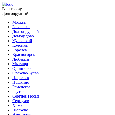
Ваш город:
Долгопрудный
Москва
Балашиха
Долгопрудный
Домодедово
Жуковский
Коломна
Королёв
Красногорск
Люберцы
Мытищи
Одинцово
Орехово-Зуево
Подольск
Пушкино
Раменское
Реутов
Сергиев Посад
Серпухов
Химки
Щёлково
Электросталь