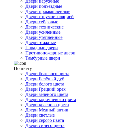
Двери наружные
Двери подъездные
Двери промышленные
Двери с шумоизоляцией
Двери сейфовые
Двери технические
Двери усиленные
Двери утепленные
Двери этажные
Парадные двери
Противопожарные двери
Тамбурные двери
По цвету
Двери бежевого цвета
Двери Белёный дуб
Двери белого цвета
Двери Грецкий орех
Двери зеленого цвета
Двери коричневого цвета
Двери красного цвета
Двери Медный антик
Двери светлые
Двери серого цвета
Двери синего цвета