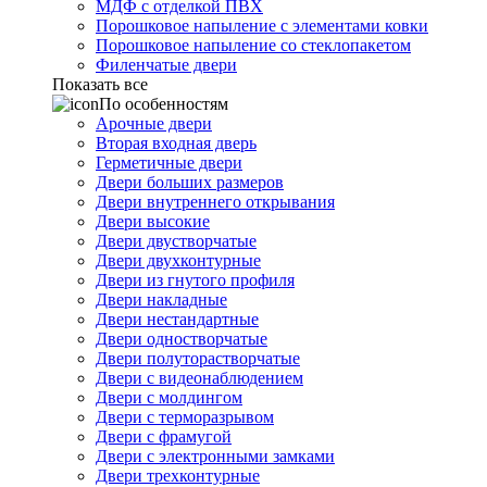
МДФ с отделкой ПВХ
Порошковое напыление с элементами ковки
Порошковое напыление со стеклопакетом
Филенчатые двери
Показать все
По особенностям
Арочные двери
Вторая входная дверь
Герметичные двери
Двери больших размеров
Двери внутреннего открывания
Двери высокие
Двери двустворчатые
Двери двухконтурные
Двери из гнутого профиля
Двери накладные
Двери нестандартные
Двери одностворчатые
Двери полуторастворчатые
Двери с видеонаблюдением
Двери с молдингом
Двери с терморазрывом
Двери с фрамугой
Двери с электронными замками
Двери трехконтурные