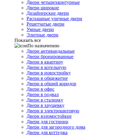
Двери четырехконтурные
Двери широкие
Дизайнерские двери
Распашные уличные двери
Решетчатые двери
Умные двери
Элитные двери
Показать все
По назначению
Двери антивандальные
Двери бронированные
Двери в квартиру
Двери в котельную
Двери в новостройку
Двери в общежитие
Двери в общий коридор
Двери в офис
Двери в подвал
Двери в сталинку
Двери в хрущевку
Двери в электрощитовую
Двери взломостойкие
Двери для гостиниц
Двери для загородного дома
Двери для коттеджа