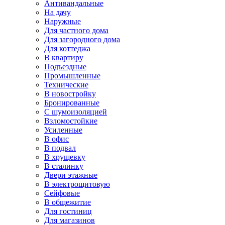
Антивандальные
На дачу
Наружные
Для частного дома
Для загородного дома
Для коттеджа
В квартиру
Подъездные
Промышленные
Технические
В новостройку
Бронированные
С шумоизоляцией
Взломостойкие
Усиленные
В офис
В подвал
В хрущевку
В сталинку
Двери этажные
В электрощитовую
Сейфовые
В общежитие
Для гостиниц
Для магазинов