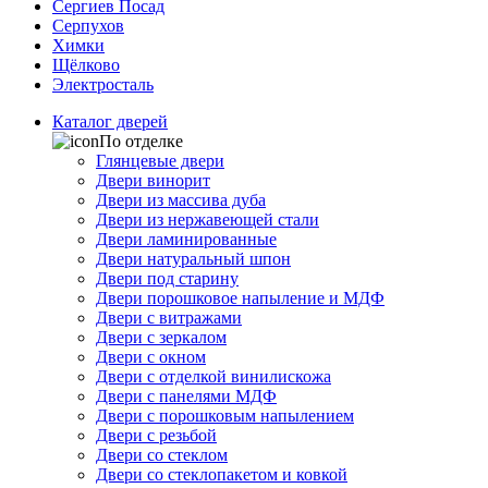
Сергиев Посад
Серпухов
Химки
Щёлково
Электросталь
Каталог дверей
По отделке
Глянцевые двери
Двери винорит
Двери из массива дуба
Двери из нержавеющей стали
Двери ламинированные
Двери натуральный шпон
Двери под старину
Двери порошковое напыление и МДФ
Двери с витражами
Двери с зеркалом
Двери с окном
Двери с отделкой винилискожа
Двери с панелями МДФ
Двери с порошковым напылением
Двери с резьбой
Двери со стеклом
Двери со стеклопакетом и ковкой