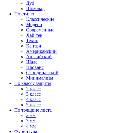
Дуб
Шоколад
По стилю
Классические
Модерн
Современные
Хай-тек
Техно
Кантри
Американский
Английский
Шале
Прованс
Скандинавский
Минимализм
По классу защиты
2 класс
3 класс
4 класс
5 класс
По толщине листа
2 мм
3 мм
4 мм
Фурнитура