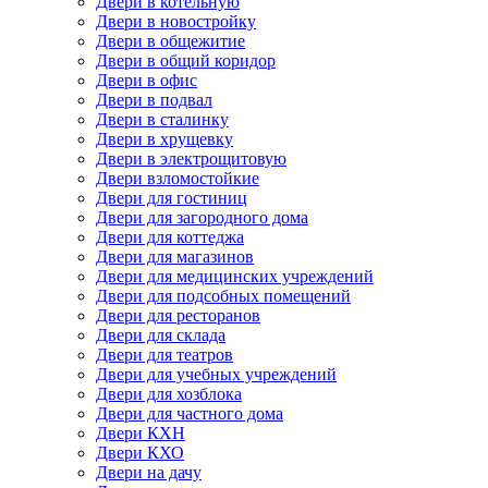
Двери в котельную
Двери в новостройку
Двери в общежитие
Двери в общий коридор
Двери в офис
Двери в подвал
Двери в сталинку
Двери в хрущевку
Двери в электрощитовую
Двери взломостойкие
Двери для гостиниц
Двери для загородного дома
Двери для коттеджа
Двери для магазинов
Двери для медицинских учреждений
Двери для подсобных помещений
Двери для ресторанов
Двери для склада
Двери для театров
Двери для учебных учреждений
Двери для хозблока
Двери для частного дома
Двери КХН
Двери КХО
Двери на дачу