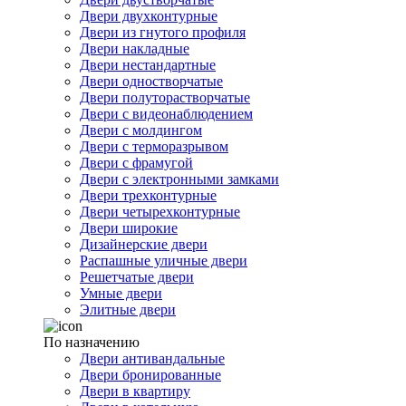
Двери двухконтурные
Двери из гнутого профиля
Двери накладные
Двери нестандартные
Двери одностворчатые
Двери полуторастворчатые
Двери с видеонаблюдением
Двери с молдингом
Двери с терморазрывом
Двери с фрамугой
Двери с электронными замками
Двери трехконтурные
Двери четырехконтурные
Двери широкие
Дизайнерские двери
Распашные уличные двери
Решетчатые двери
Умные двери
Элитные двери
По назначению
Двери антивандальные
Двери бронированные
Двери в квартиру