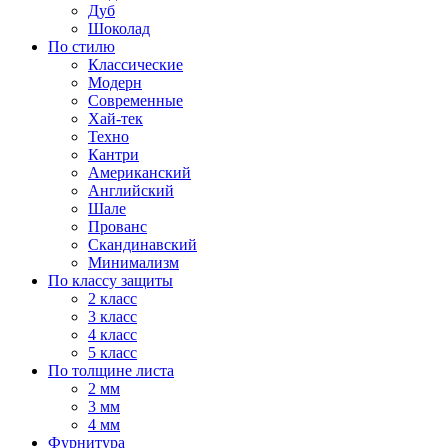
Дуб
Шоколад
По стилю
Классические
Модерн
Современные
Хай-тек
Техно
Кантри
Американский
Английский
Шале
Прованс
Скандинавский
Минимализм
По классу защиты
2 класс
3 класс
4 класс
5 класс
По толщине листа
2 мм
3 мм
4 мм
Фурнитура