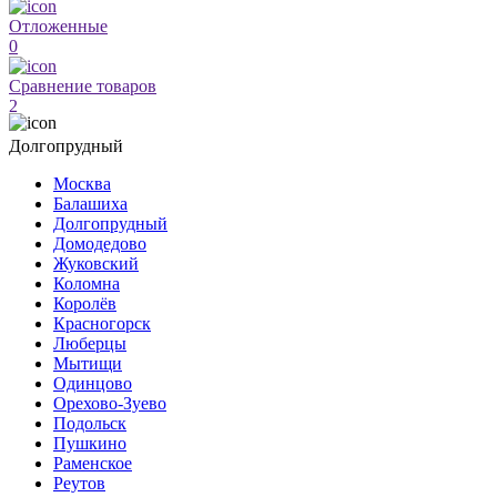
Отложенные
0
Сравнение товаров
2
Долгопрудный
Москва
Балашиха
Долгопрудный
Домодедово
Жуковский
Коломна
Королёв
Красногорск
Люберцы
Мытищи
Одинцово
Орехово-Зуево
Подольск
Пушкино
Раменское
Реутов