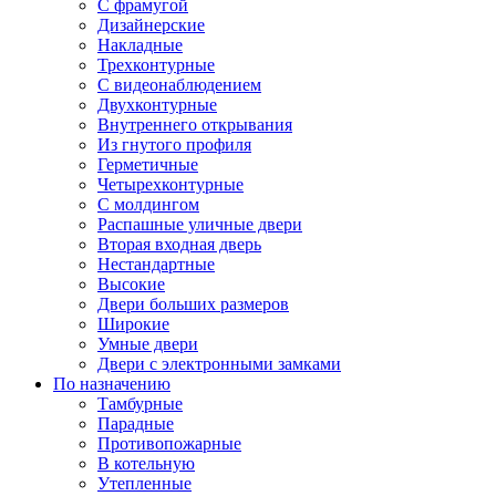
С фрамугой
Дизайнерские
Накладные
Трехконтурные
С видеонаблюдением
Двухконтурные
Внутреннего открывания
Из гнутого профиля
Герметичные
Четырехконтурные
С молдингом
Распашные уличные двери
Вторая входная дверь
Нестандартные
Высокие
Двери больших размеров
Широкие
Умные двери
Двери с электронными замками
По назначению
Тамбурные
Парадные
Противопожарные
В котельную
Утепленные