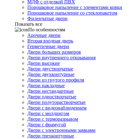
МДФ с отделкой ПВХ
Порошковое напыление с элементами ковки
Порошковое напыление со стеклопакетом
Филенчатые двери
Показать все
По особенностям
Арочные двери
Вторая входная дверь
Герметичные двери
Двери больших размеров
Двери внутреннего открывания
Двери высокие
Двери двустворчатые
Двери двухконтурные
Двери из гнутого профиля
Двери накладные
Двери нестандартные
Двери одностворчатые
Двери полуторастворчатые
Двери с видеонаблюдением
Двери с молдингом
Двери с терморазрывом
Двери с фрамугой
Двери с электронными замками
Двери трехконтурные