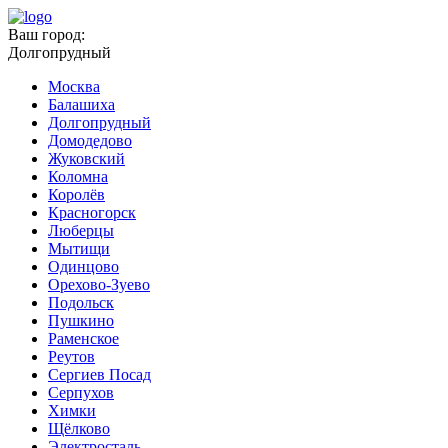
Ваш город:
Долгопрудный
Москва
Балашиха
Долгопрудный
Домодедово
Жуковский
Коломна
Королёв
Красногорск
Люберцы
Мытищи
Одинцово
Орехово-Зуево
Подольск
Пушкино
Раменское
Реутов
Сергиев Посад
Серпухов
Химки
Щёлково
Электросталь