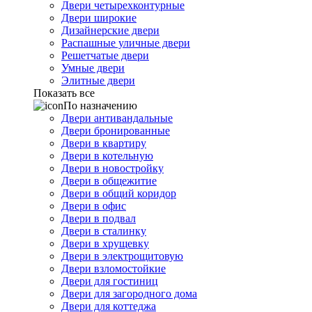
Двери четырехконтурные
Двери широкие
Дизайнерские двери
Распашные уличные двери
Решетчатые двери
Умные двери
Элитные двери
Показать все
По назначению
Двери антивандальные
Двери бронированные
Двери в квартиру
Двери в котельную
Двери в новостройку
Двери в общежитие
Двери в общий коридор
Двери в офис
Двери в подвал
Двери в сталинку
Двери в хрущевку
Двери в электрощитовую
Двери взломостойкие
Двери для гостиниц
Двери для загородного дома
Двери для коттеджа