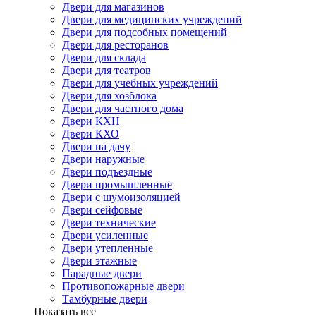
Двери для магазинов
Двери для медицинских учреждений
Двери для подсобных помещений
Двери для ресторанов
Двери для склада
Двери для театров
Двери для учебных учреждений
Двери для хозблока
Двери для частного дома
Двери КХН
Двери КХО
Двери на дачу
Двери наружные
Двери подъездные
Двери промышленные
Двери с шумоизоляцией
Двери сейфовые
Двери технические
Двери усиленные
Двери утепленные
Двери этажные
Парадные двери
Противопожарные двери
Тамбурные двери
Показать все