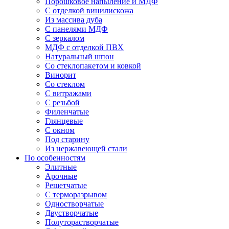
Порошковое напыление и МДФ
С отделкой винилискожа
Из массива дуба
С панелями МДФ
С зеркалом
МДФ с отделкой ПВХ
Натуральный шпон
Со стеклопакетом и ковкой
Винорит
Со стеклом
С витражами
С резьбой
Филенчатые
Глянцевые
С окном
Под старину
Из нержавеющей стали
По особенностям
Элитные
Арочные
Решетчатые
С терморазрывом
Одностворчатые
Двустворчатые
Полуторастворчатые