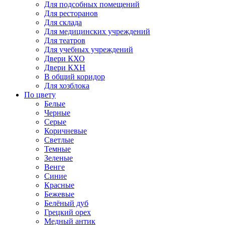
Для подсобных помещений
Для ресторанов
Для склада
Для медицинских учреждений
Для театров
Для учебных учреждений
Двери КХО
Двери КХН
В общий коридор
Для хозблока
По цвету
Белые
Черные
Серые
Коричневые
Светлые
Темные
Зеленые
Венге
Синие
Красные
Бежевые
Белёный дуб
Грецкий орех
Медный антик