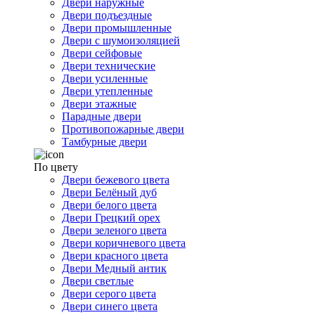
Двери наружные
Двери подъездные
Двери промышленные
Двери с шумоизоляцией
Двери сейфовые
Двери технические
Двери усиленные
Двери утепленные
Двери этажные
Парадные двери
Противопожарные двери
Тамбурные двери
По цвету
Двери бежевого цвета
Двери Белёный дуб
Двери белого цвета
Двери Грецкий орех
Двери зеленого цвета
Двери коричневого цвета
Двери красного цвета
Двери Медный антик
Двери светлые
Двери серого цвета
Двери синего цвета