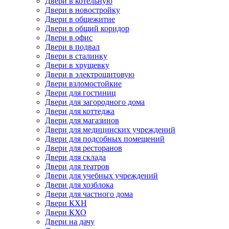
Двери в котельную
Двери в новостройку
Двери в общежитие
Двери в общий коридор
Двери в офис
Двери в подвал
Двери в сталинку
Двери в хрущевку
Двери в электрощитовую
Двери взломостойкие
Двери для гостиниц
Двери для загородного дома
Двери для коттеджа
Двери для магазинов
Двери для медицинских учреждений
Двери для подсобных помещений
Двери для ресторанов
Двери для склада
Двери для театров
Двери для учебных учреждений
Двери для хозблока
Двери для частного дома
Двери КХН
Двери КХО
Двери на дачу