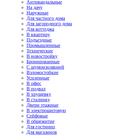
Антивандальные
На дачу
Наружные
Для частного дома
Для загородного дома
Для коттеджа
В квартиру
Подъездные
Промышленные
Технические
В новостройку
Бронированные
С шумоизоляцией
Взломостойкие
Усиленные
В офис
В подвал
В хрущевку
В сталинку
Двери этажные
В электрощитовую
Сейфовые
В общежитие
Для гостиниц
Для магазинов