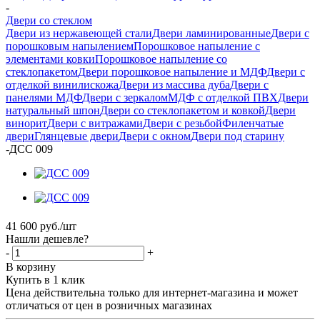
-
Двери со стеклом
Двери из нержавеющей стали
Двери ламинированные
Двери с
порошковым напылением
Порошковое напыление с
элементами ковки
Порошковое напыление со
стеклопакетом
Двери порошковое напыление и МДФ
Двери с
отделкой винилискожа
Двери из массива дуба
Двери с
панелями МДФ
Двери с зеркалом
МДФ с отделкой ПВХ
Двери
натуральный шпон
Двери со стеклопакетом и ковкой
Двери
винорит
Двери с витражами
Двери с резьбой
Филенчатые
двери
Глянцевые двери
Двери с окном
Двери под старину
-
ДСС 009
41 600
руб.
/шт
Нашли дешевле?
-
+
В корзину
Купить в 1 клик
Цена действительна только для интернет-магазина и может
отличаться от цен в розничных магазинах