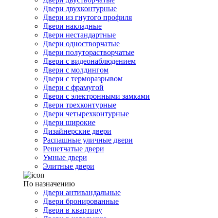
Двери двухконтурные
Двери из гнутого профиля
Двери накладные
Двери нестандартные
Двери одностворчатые
Двери полуторастворчатые
Двери с видеонаблюдением
Двери с молдингом
Двери с терморазрывом
Двери с фрамугой
Двери с электронными замками
Двери трехконтурные
Двери четырехконтурные
Двери широкие
Дизайнерские двери
Распашные уличные двери
Решетчатые двери
Умные двери
Элитные двери
По назначению
Двери антивандальные
Двери бронированные
Двери в квартиру