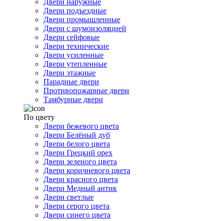
Двери наружные
Двери подъездные
Двери промышленные
Двери с шумоизоляцией
Двери сейфовые
Двери технические
Двери усиленные
Двери утепленные
Двери этажные
Парадные двери
Противопожарные двери
Тамбурные двери
По цвету
Двери бежевого цвета
Двери Белёный дуб
Двери белого цвета
Двери Грецкий орех
Двери зеленого цвета
Двери коричневого цвета
Двери красного цвета
Двери Медный антик
Двери светлые
Двери серого цвета
Двери синего цвета