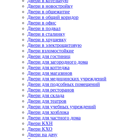
Двери в котельную
Двери в новостройку
Двери в общежитие
Двери в общий коридор
Двери в офис
Двери в подвал
Двери в сталинку
Двери в хрущевку
Двери в электрощитовую
Двери взломостойкие
Двери для гостиниц
Двери для загородного дома
Двери для коттеджа
Двери для магазинов
Двери для медицинских учреждений
Двери для подсобных помещений
Двери для ресторанов
Двери для склада
Двери для театров
Двери для учебных учреждений
Двери для хозблока
Двери для частного дома
Двери КХН
Двери КХО
Двери на дачу