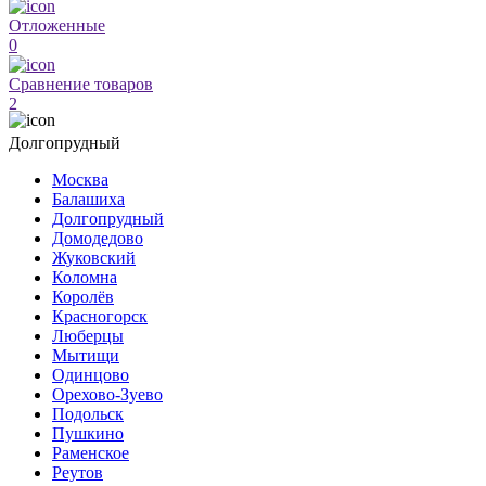
Отложенные
0
Сравнение товаров
2
Долгопрудный
Москва
Балашиха
Долгопрудный
Домодедово
Жуковский
Коломна
Королёв
Красногорск
Люберцы
Мытищи
Одинцово
Орехово-Зуево
Подольск
Пушкино
Раменское
Реутов