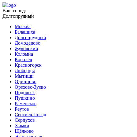
Ваш город:
Долгопрудный
Москва
Балашиха
Долгопрудный
Домодедово
Жуковский
Коломна
Королёв
Красногорск
Люберцы
Мытищи
Одинцово
Орехово-Зуево
Подольск
Пушкино
Раменское
Реутов
Сергиев Посад
Серпухов
Химки
Щёлково
Электросталь