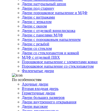
Двери натуральный шпон
Двери под старину
Двери порошковое напыление и МДФ
Двери с витражами
Двери с зеркалом
Двери с окном
Двери с отделкой винилискожа
Двери с панелями МДФ
Двери с порошковым напылением
Двери с резьбой
Двери со стеклом
Двери со стеклопакетом и ковкой
МДФ с отделкой ПВХ
Порошковое напыление с элементами ковки
Порошковое напыление со стеклопакетом
Филенчатые двери
По особенностям
Арочные двери
Вторая входная дверь
Герметичные двери
Двери больших размеров
Двери внутреннего открывания
Двери высокие
Двери двустворчатые