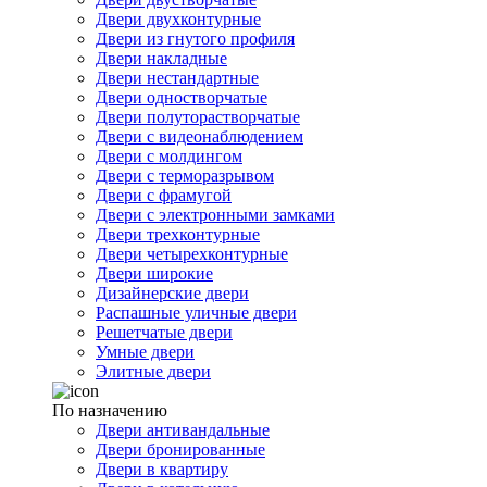
Двери двухконтурные
Двери из гнутого профиля
Двери накладные
Двери нестандартные
Двери одностворчатые
Двери полуторастворчатые
Двери с видеонаблюдением
Двери с молдингом
Двери с терморазрывом
Двери с фрамугой
Двери с электронными замками
Двери трехконтурные
Двери четырехконтурные
Двери широкие
Дизайнерские двери
Распашные уличные двери
Решетчатые двери
Умные двери
Элитные двери
По назначению
Двери антивандальные
Двери бронированные
Двери в квартиру