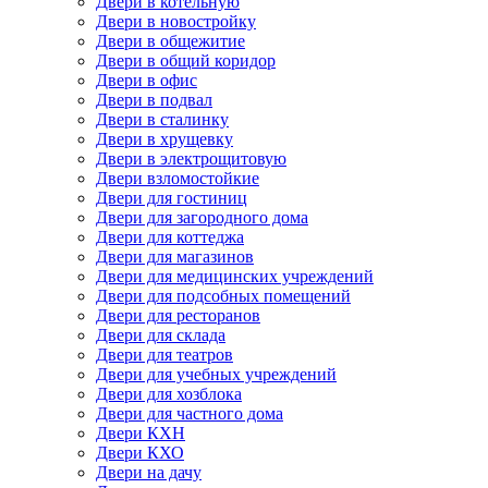
Двери в котельную
Двери в новостройку
Двери в общежитие
Двери в общий коридор
Двери в офис
Двери в подвал
Двери в сталинку
Двери в хрущевку
Двери в электрощитовую
Двери взломостойкие
Двери для гостиниц
Двери для загородного дома
Двери для коттеджа
Двери для магазинов
Двери для медицинских учреждений
Двери для подсобных помещений
Двери для ресторанов
Двери для склада
Двери для театров
Двери для учебных учреждений
Двери для хозблока
Двери для частного дома
Двери КХН
Двери КХО
Двери на дачу