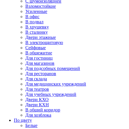
С шумоизоляцией
Взломостойкие
Усиленные
В офис
В подвал
В хрущевку
В сталинку
Двери этажные
В электрощитовую
Сейфовые
В общежитие
Для гостиниц
Для магазинов
Для подсобных помещений
Для ресторанов
Для склада
Для медицинских учреждений
Для театров
Для учебных учреждений
Двери КХО
Двери КХН
В общий коридор
Для хозблока
По цвету
Белые