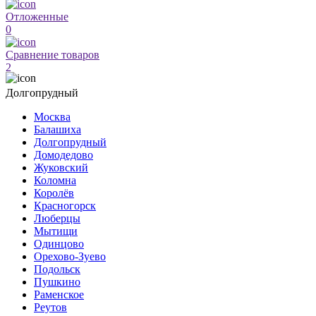
Отложенные
0
Сравнение товаров
2
Долгопрудный
Москва
Балашиха
Долгопрудный
Домодедово
Жуковский
Коломна
Королёв
Красногорск
Люберцы
Мытищи
Одинцово
Орехово-Зуево
Подольск
Пушкино
Раменское
Реутов