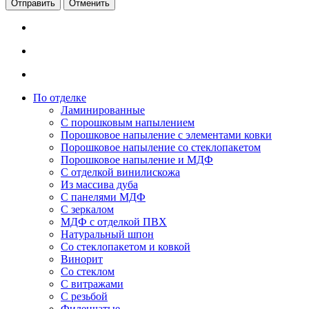
Отменить
По отделке
Ламинированные
С порошковым напылением
Порошковое напыление с элементами ковки
Порошковое напыление со стеклопакетом
Порошковое напыление и МДФ
С отделкой винилискожа
Из массива дуба
С панелями МДФ
С зеркалом
МДФ с отделкой ПВХ
Натуральный шпон
Со стеклопакетом и ковкой
Винорит
Со стеклом
С витражами
С резьбой
Филенчатые