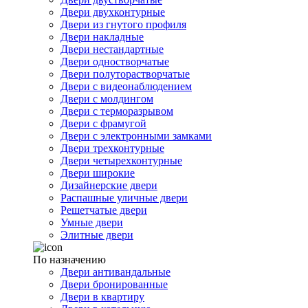
Двери двухконтурные
Двери из гнутого профиля
Двери накладные
Двери нестандартные
Двери одностворчатые
Двери полуторастворчатые
Двери с видеонаблюдением
Двери с молдингом
Двери с терморазрывом
Двери с фрамугой
Двери с электронными замками
Двери трехконтурные
Двери четырехконтурные
Двери широкие
Дизайнерские двери
Распашные уличные двери
Решетчатые двери
Умные двери
Элитные двери
По назначению
Двери антивандальные
Двери бронированные
Двери в квартиру