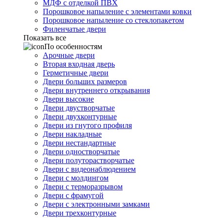
МДФ с отделкой ПВХ
Порошковое напыление с элементами ковки
Порошковое напыление со стеклопакетом
Филенчатые двери
Показать все
По особенностям
Арочные двери
Вторая входная дверь
Герметичные двери
Двери больших размеров
Двери внутреннего открывания
Двери высокие
Двери двустворчатые
Двери двухконтурные
Двери из гнутого профиля
Двери накладные
Двери нестандартные
Двери одностворчатые
Двери полуторастворчатые
Двери с видеонаблюдением
Двери с молдингом
Двери с терморазрывом
Двери с фрамугой
Двери с электронными замками
Двери трехконтурные