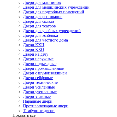
Двери для магазинов
Двери для медицинских учреждений
Двери для подсобных помещений
Двери для ресторанов
Двери для склада
Двери для театров
Двери для учебных учреждений
Двери для хозблока
Двери для частного дома
Двери КХН
Двери КХО
Двери на дачу
Двери наружные
Двери подъездные
Двери промышленные
Двери с шумоизоляцией
Двери сейфовые
Двери технические
Двери усиленные
Двери утепленные
Двери этажные
Парадные двери
Противопожарные двери
Тамбурные двери
Показать все