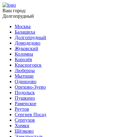
Ваш город:
Долгопрудный
Москва
Балашиха
Долгопрудный
Домодедово
Жуковский
Коломна
Королёв
Красногорск
Люберцы
Мытищи
Одинцово
Орехово-Зуево
Подольск
Пушкино
Раменское
Реутов
Сергиев Посад
Серпухов
Химки
Щёлково
Электросталь