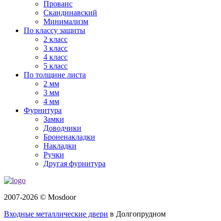
Прованс
Скандинавский
Минимализм
По классу защиты
2 класс
3 класс
4 класс
5 класс
По толщине листа
2 мм
3 мм
4 мм
Фурнитура
Замки
Доводчики
Броненакладки
Накладки
Ручки
Другая фурнитура
2007-2026 © Mosdoor
Входные металлические двери
в Долгопрудном