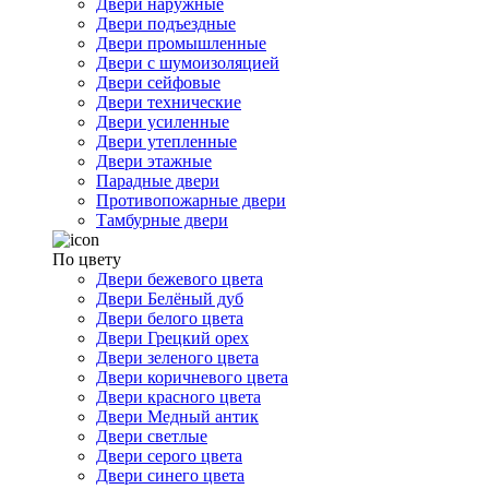
Двери наружные
Двери подъездные
Двери промышленные
Двери с шумоизоляцией
Двери сейфовые
Двери технические
Двери усиленные
Двери утепленные
Двери этажные
Парадные двери
Противопожарные двери
Тамбурные двери
По цвету
Двери бежевого цвета
Двери Белёный дуб
Двери белого цвета
Двери Грецкий орех
Двери зеленого цвета
Двери коричневого цвета
Двери красного цвета
Двери Медный антик
Двери светлые
Двери серого цвета
Двери синего цвета