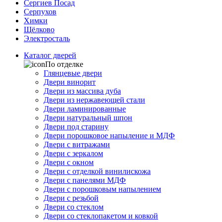
Сергиев Посад
Серпухов
Химки
Щёлково
Электросталь
Каталог дверей
По отделке
Глянцевые двери
Двери винорит
Двери из массива дуба
Двери из нержавеющей стали
Двери ламинированные
Двери натуральный шпон
Двери под старину
Двери порошковое напыление и МДФ
Двери с витражами
Двери с зеркалом
Двери с окном
Двери с отделкой винилискожа
Двери с панелями МДФ
Двери с порошковым напылением
Двери с резьбой
Двери со стеклом
Двери со стеклопакетом и ковкой