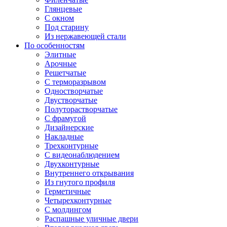
Глянцевые
С окном
Под старину
Из нержавеющей стали
По особенностям
Элитные
Арочные
Решетчатые
С терморазрывом
Одностворчатые
Двустворчатые
Полуторастворчатые
С фрамугой
Дизайнерские
Накладные
Трехконтурные
С видеонаблюдением
Двухконтурные
Внутреннего открывания
Из гнутого профиля
Герметичные
Четырехконтурные
С молдингом
Распашные уличные двери