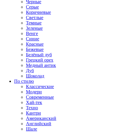
Черные
Серые
Коричневые
Светлые
Темные
Зеленые
Венге
Синие
Красные
Бежевые
Белёный дуб
Грецкий орех
Медный антик
Дуб
Шоколад
По стилю
Классические
Модерн
Современные
Хай-тек
Техно
Кантри
Американский
Английский
Шале