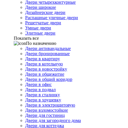
Двери четырехконтурные
Двери широкие
Дизайнерские двери
Распашные уличные двери
Решетчатые двери
Умные двери
Элитные двери
Показать все
По назначению
Двери антивандальные
Двери бронированные
Двери в квартиру
Двери в котельную
Двери в новостройку
Двери в общежитие
Двери в общий коридор
Двери в офис
Двери в подвал
Двери в сталинку
Двери в хрущевку
Двери в электрощитовую
Двери взломостойкие
Двери для гостиниц
Двери для загородного дома
Двери для коттеджа