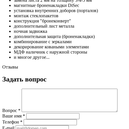
замена листа 2 мм на толщину 3-4-5 мм
магнитные броненакладки DiSec
установка внутренних доборов (порталов)
монтаж стеклопакетов
конструкция "бронеконверт"
дополнительный лист металла
ночная задвижка
дополнительная защита (броненакладки)
комбинирование с зеркалами
декорирование коваными элементами
МДФ наличник с наружной стороны
и многое другое...
Отзывы
Задать вопрос
Вопрос
*
Ваше имя
*
Телефон
*
E-mail