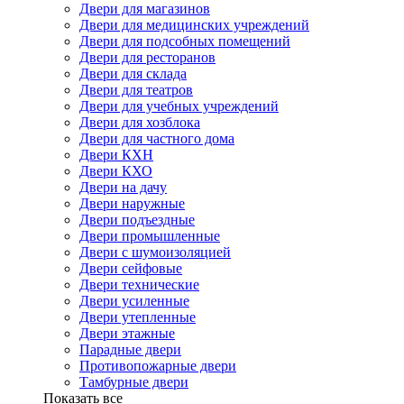
Двери для магазинов
Двери для медицинских учреждений
Двери для подсобных помещений
Двери для ресторанов
Двери для склада
Двери для театров
Двери для учебных учреждений
Двери для хозблока
Двери для частного дома
Двери КХН
Двери КХО
Двери на дачу
Двери наружные
Двери подъездные
Двери промышленные
Двери с шумоизоляцией
Двери сейфовые
Двери технические
Двери усиленные
Двери утепленные
Двери этажные
Парадные двери
Противопожарные двери
Тамбурные двери
Показать все