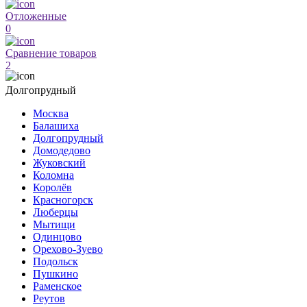
Отложенные
0
Сравнение товаров
2
Долгопрудный
Москва
Балашиха
Долгопрудный
Домодедово
Жуковский
Коломна
Королёв
Красногорск
Люберцы
Мытищи
Одинцово
Орехово-Зуево
Подольск
Пушкино
Раменское
Реутов