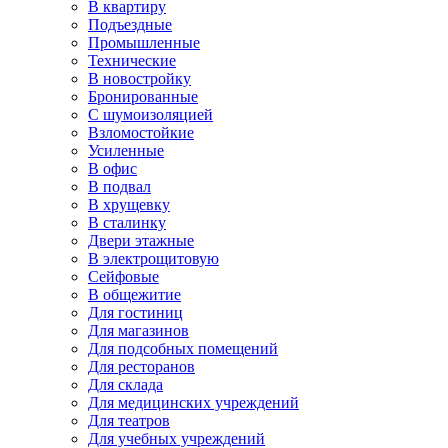
В квартиру
Подъездные
Промышленные
Технические
В новостройку
Бронированные
С шумоизоляцией
Взломостойкие
Усиленные
В офис
В подвал
В хрущевку
В сталинку
Двери этажные
В электрощитовую
Сейфовые
В общежитие
Для гостиниц
Для магазинов
Для подсобных помещений
Для ресторанов
Для склада
Для медицинских учреждений
Для театров
Для учебных учреждений