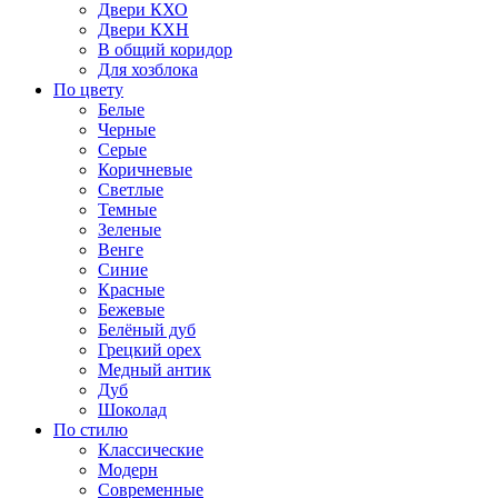
Двери КХО
Двери КХН
В общий коридор
Для хозблока
По цвету
Белые
Черные
Серые
Коричневые
Светлые
Темные
Зеленые
Венге
Синие
Красные
Бежевые
Белёный дуб
Грецкий орех
Медный антик
Дуб
Шоколад
По стилю
Классические
Модерн
Современные