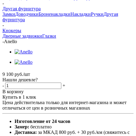
-
Другая фурнитура
Замки
Доводчики
Броненакладки
Накладки
Ручки
Другая
фурнитура
-
Кнокеры
Дверные задвижки
Глазки
-
Anello
9 100
руб.
/шт
Нашли дешевле?
-
+
В корзину
Купить в 1 клик
Цена действительна только для интернет-магазина и может
отличаться от цен в розничных магазинах
Изготовление от 24 часов
Замер:
бесплатно
Доставка:
за МКАД 800 руб. + 30 руб./км (свяжитесь с