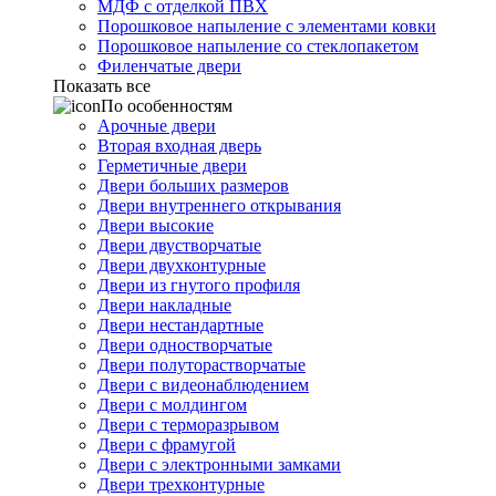
МДФ с отделкой ПВХ
Порошковое напыление с элементами ковки
Порошковое напыление со стеклопакетом
Филенчатые двери
Показать все
По особенностям
Арочные двери
Вторая входная дверь
Герметичные двери
Двери больших размеров
Двери внутреннего открывания
Двери высокие
Двери двустворчатые
Двери двухконтурные
Двери из гнутого профиля
Двери накладные
Двери нестандартные
Двери одностворчатые
Двери полуторастворчатые
Двери с видеонаблюдением
Двери с молдингом
Двери с терморазрывом
Двери с фрамугой
Двери с электронными замками
Двери трехконтурные