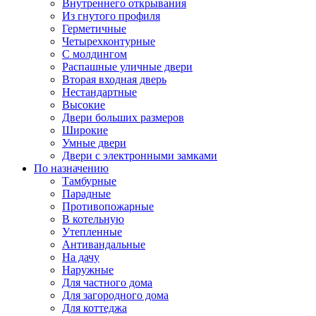
Внутреннего открывания
Из гнутого профиля
Герметичные
Четырехконтурные
С молдингом
Распашные уличные двери
Вторая входная дверь
Нестандартные
Высокие
Двери больших размеров
Широкие
Умные двери
Двери с электронными замками
По назначению
Тамбурные
Парадные
Противопожарные
В котельную
Утепленные
Антивандальные
На дачу
Наружные
Для частного дома
Для загородного дома
Для коттеджа