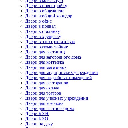
Двери в котельную
Двери в новостройку
Двери в общежитие
Двери в общий коридор
Двери в офис
Двери в подвал
Двери в сталинку
Двери в хрущевку
Двери в электрощитовую
Двери взломостойкие
Двери для гостиниц
Двери для загородного дома
Двери для коттеджа
Двери для магазинов
Двери для медицинских учреждений
Двери для подсобных помещений
Двери для ресторанов
Двери для склада
Двери для театров
Двери для учебных учреждений
Двери для хозблока
Двери для частного дома
Двери КХН
Двери КХО
Двери на дачу