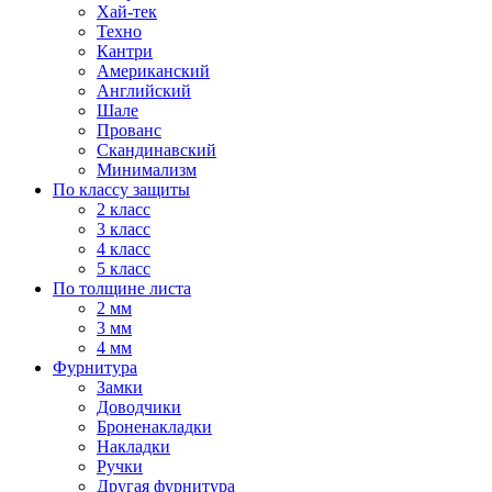
Хай-тек
Техно
Кантри
Американский
Английский
Шале
Прованс
Скандинавский
Минимализм
По классу защиты
2 класс
3 класс
4 класс
5 класс
По толщине листа
2 мм
3 мм
4 мм
Фурнитура
Замки
Доводчики
Броненакладки
Накладки
Ручки
Другая фурнитура