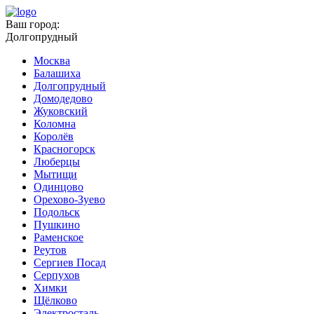
Ваш город:
Долгопрудный
Москва
Балашиха
Долгопрудный
Домодедово
Жуковский
Коломна
Королёв
Красногорск
Люберцы
Мытищи
Одинцово
Орехово-Зуево
Подольск
Пушкино
Раменское
Реутов
Сергиев Посад
Серпухов
Химки
Щёлково
Электросталь