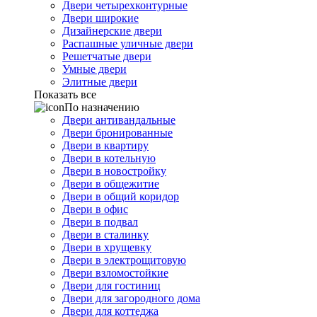
Двери четырехконтурные
Двери широкие
Дизайнерские двери
Распашные уличные двери
Решетчатые двери
Умные двери
Элитные двери
Показать все
По назначению
Двери антивандальные
Двери бронированные
Двери в квартиру
Двери в котельную
Двери в новостройку
Двери в общежитие
Двери в общий коридор
Двери в офис
Двери в подвал
Двери в сталинку
Двери в хрущевку
Двери в электрощитовую
Двери взломостойкие
Двери для гостиниц
Двери для загородного дома
Двери для коттеджа