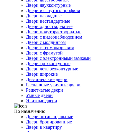
Двери двухконтурные
Двери из гнутого профиля
Двери накладные
Двери нестандартные
Двери одностворчатые
Двери полуторастворчатые
Двери с видеонаблюдением
Двери с молдингом
Двери с терморазрывом
Двери с фрамугой
Двери с электронными замками
Двери трехконтурные
Двери четырехконтурные
Двери широкие
Дизайнерские двери
Распашные уличные двери
Решетчатые двери
Умные двери
Элитные двери
По назначению
Двери антивандальные
Двери бронированные
Двери в квартиру