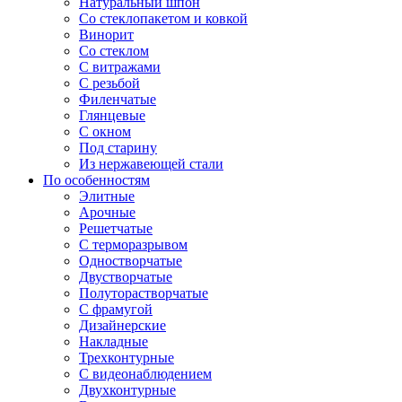
Натуральный шпон
Со стеклопакетом и ковкой
Винорит
Со стеклом
С витражами
С резьбой
Филенчатые
Глянцевые
С окном
Под старину
Из нержавеющей стали
По особенностям
Элитные
Арочные
Решетчатые
С терморазрывом
Одностворчатые
Двустворчатые
Полуторастворчатые
С фрамугой
Дизайнерские
Накладные
Трехконтурные
С видеонаблюдением
Двухконтурные