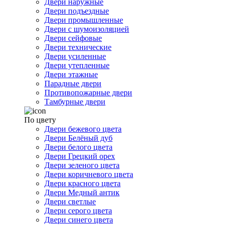
Двери наружные
Двери подъездные
Двери промышленные
Двери с шумоизоляцией
Двери сейфовые
Двери технические
Двери усиленные
Двери утепленные
Двери этажные
Парадные двери
Противопожарные двери
Тамбурные двери
По цвету
Двери бежевого цвета
Двери Белёный дуб
Двери белого цвета
Двери Грецкий орех
Двери зеленого цвета
Двери коричневого цвета
Двери красного цвета
Двери Медный антик
Двери светлые
Двери серого цвета
Двери синего цвета