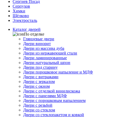
Сергиев Посад
Серпухов
Химки
Щёлково
Электросталь
Каталог дверей
По отделке
Глянцевые двери
Двери винорит
Двери из массива дуба
Двери из нержавеющей стали
Двери ламинированные
Двери натуральный шпон
Двери под старину
Двери порошковое напыление и МДФ
Двери с витражами
Двери с зеркалом
Двери с окном
Двери с отделкой винилискожа
Двери с панелями МДФ
Двери с порошковым напылением
Двери с резьбой
Двери со стеклом
Двери со стеклопакетом и ковкой