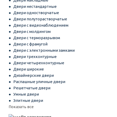
Двери накладные
Двери нестандартные
Двери одностворчатые
Двери полуторастворчатые
Двери с видеонаблюдением
Двери с молдингом
Двери с терморазрывом
Двери с фрамугой
Двери с электронными замками
Двери трехконтурные
Двери четырехконтурные
Двери широкие
Дизайнерские двери
Распашные уличные двери
Решетчатые двери
Умные двери
Элитные двери
Показать все
По назначению